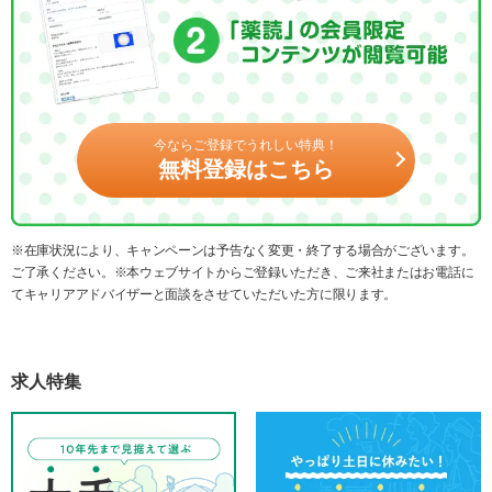
今ならご登録でうれしい特典！
無料登録はこちら
※在庫状況により、キャンペーンは予告なく変更・終了する場合がございます。
ご了承ください。※本ウェブサイトからご登録いただき、ご来社またはお電話に
てキャリアアドバイザーと面談をさせていただいた方に限ります。
求人特集