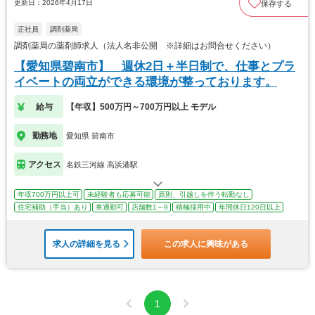
更新日：2026年4月17日
保存する
正社員
調剤薬局
調剤薬局の薬剤師求人（法人名非公開 ※詳細はお問合せください）
【愛知県碧南市】 週休2日＋半日制で、仕事とプラ
イベートの両立ができる環境が整っております。
給与
【年収】500万円～700万円以上 モデル
勤務地
愛知県 碧南市
アクセス
名鉄三河線 高浜港駅
年収700万円以上可
未経験者も応募可能
原則、引越しを伴う転勤なし
住宅補助（手当）あり
車通勤可
店舗数1～9
積極採用中
年間休日120日以上
求人の詳細を見る
この求人に興味がある
1