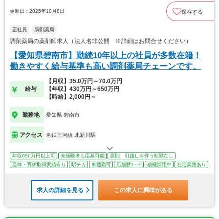
更新日：2025年10月8日
保存する
正社員
調剤薬局
調剤薬局の薬剤師求人（法人名非公開 ※詳細はお問合せください）
【愛知県碧南市】勤続10年以上の社員が多数在籍！
働きやすく給与基準も高い調剤薬局チェーンです。
【月収】35.0万円～70.0万円
給与
【年収】430万円～650万円
【時給】2,000円～
勤務地
愛知県 碧南市
アクセス
名鉄三河線 北新川駅
年収650万円以上可
未経験者も応募可能
原則、引越しを伴う転勤なし
産休・育休取得実績有り
駅チカ
車通勤可
店舗数1～9
積極採用中
在宅業務あり
求人の詳細を見る
この求人に興味がある