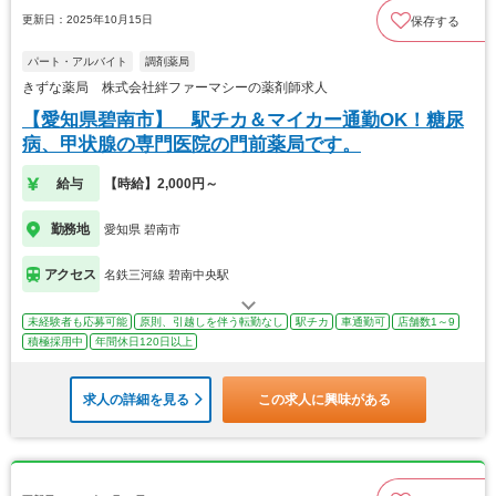
更新日：2025年10月15日
保存する
パート・アルバイト
調剤薬局
きずな薬局 株式会社絆ファーマシーの薬剤師求人
【愛知県碧南市】 駅チカ＆マイカー通勤OK！糖尿
病、甲状腺の専門医院の門前薬局です。
給与
【時給】2,000円～
勤務地
愛知県 碧南市
アクセス
名鉄三河線 碧南中央駅
未経験者も応募可能
原則、引越しを伴う転勤なし
駅チカ
車通勤可
店舗数1～9
積極採用中
年間休日120日以上
求人の詳細を見る
この求人に興味がある