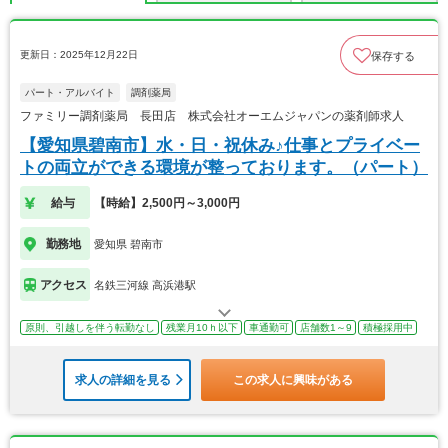
更新日：2025年12月22日
保存する
パート・アルバイト
調剤薬局
ファミリー調剤薬局 長田店 株式会社オーエムジャパンの薬剤師求人
【愛知県碧南市】水・日・祝休み♪仕事とプライベー
トの両立ができる環境が整っております。（パート）
給与
【時給】2,500円～3,000円
勤務地
愛知県 碧南市
アクセス
名鉄三河線 高浜港駅
原則、引越しを伴う転勤なし
残業月10ｈ以下
車通勤可
店舗数1～9
積極採用中
求人の詳細を見る
この求人に興味がある