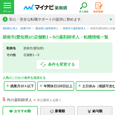
!
安心・安全な転職サポートの提供に努めます。
薬剤師の求人・転職TOP
愛知県の薬剤師求人
碧南市の薬剤師求人
碧南市(愛知県)の店
碧南市(愛知県)の店舗数1～9の薬剤師求人・転職情報一覧
勤務地
碧南市(愛知県)
その他
店舗数1～9
条件を変更する
人気のこだわり条件を追加する
残業月10ｈ以下
年間休日120日以上
土日休み（相談可含
5
件の薬剤師求人
※ 非公開求人を除く
おすすめ順
新着順
給与順