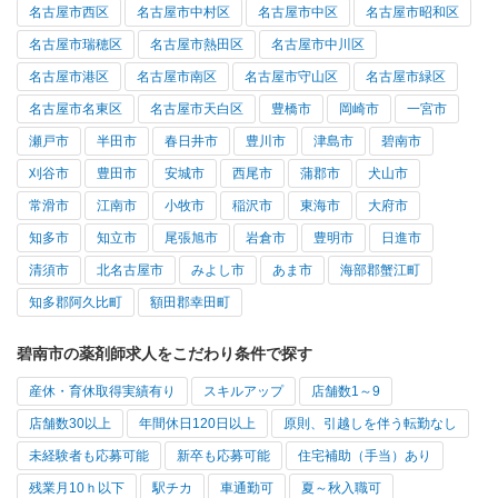
名古屋市西区
名古屋市中村区
名古屋市中区
名古屋市昭和区
名古屋市瑞穂区
名古屋市熱田区
名古屋市中川区
名古屋市港区
名古屋市南区
名古屋市守山区
名古屋市緑区
名古屋市名東区
名古屋市天白区
豊橋市
岡崎市
一宮市
瀬戸市
半田市
春日井市
豊川市
津島市
碧南市
刈谷市
豊田市
安城市
西尾市
蒲郡市
犬山市
常滑市
江南市
小牧市
稲沢市
東海市
大府市
知多市
知立市
尾張旭市
岩倉市
豊明市
日進市
清須市
北名古屋市
みよし市
あま市
海部郡蟹江町
知多郡阿久比町
額田郡幸田町
碧南市の薬剤師求人をこだわり条件で探す
産休・育休取得実績有り
スキルアップ
店舗数1～9
店舗数30以上
年間休日120日以上
原則、引越しを伴う転勤なし
未経験者も応募可能
新卒も応募可能
住宅補助（手当）あり
残業月10ｈ以下
駅チカ
車通勤可
夏～秋入職可