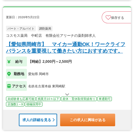
更新日：2026年5月22日
保存する
パート・アルバイト
調剤薬局
コスモス薬局 中町店 有限会社アリーナの薬剤師求人
【愛知県岡崎市】 マイカー通勤OK！ワークライフ
バランスを重要視して働きたい方におすすめです。
給与
【時給】2,000円～2,500円
勤務地
愛知県 岡崎市
アクセス
名鉄名古屋本線 東岡崎駅
未経験者も応募可能
残業月10ｈ以下
産休・育休取得実績有り
車通勤可
店舗数1～9
積極採用中
求人の詳細を見る
この求人に興味がある