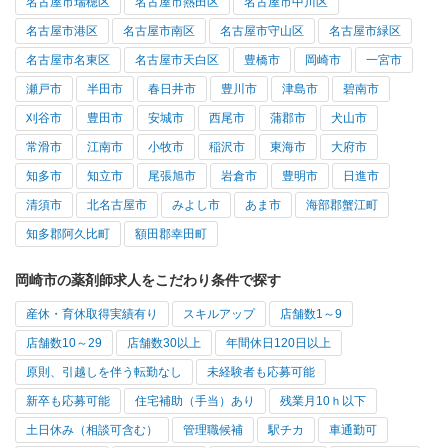
名古屋市瑞穂区
名古屋市熱田区
名古屋市中川区
名古屋市港区
名古屋市南区
名古屋市守山区
名古屋市緑区
名古屋市名東区
名古屋市天白区
豊橋市
岡崎市
一宮市
瀬戸市
半田市
春日井市
豊川市
津島市
碧南市
刈谷市
豊田市
安城市
西尾市
蒲郡市
犬山市
常滑市
江南市
小牧市
稲沢市
東海市
大府市
知多市
知立市
尾張旭市
岩倉市
豊明市
日進市
清須市
北名古屋市
みよし市
あま市
海部郡蟹江町
知多郡阿久比町
額田郡幸田町
岡崎市の薬剤師求人をこだわり条件で探す
産休・育休取得実績有り
スキルアップ
店舗数1～9
店舗数10～29
店舗数30以上
年間休日120日以上
原則、引越しを伴う転勤なし
未経験者も応募可能
新卒も応募可能
住宅補助（手当）あり
残業月10ｈ以下
土日休み（相談可含む）
管理職候補
駅チカ
車通勤可