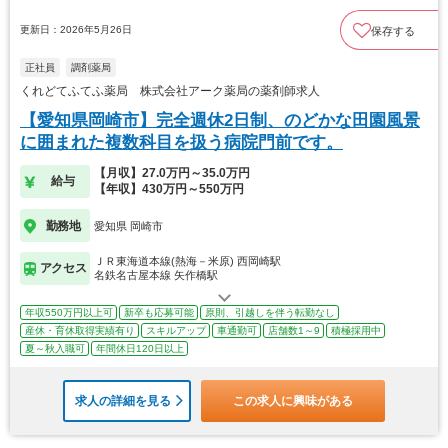
更新日：2026年5月26日
保存する
正社員
調剤薬局
くれどてふてふ薬局 株式会社アーク薬局の薬剤師求人
【愛知県岡崎市】完全週休2日制、のどかな田園風景
に囲まれた複数科目を扱う病院門前です。
【月収】27.0万円～35.0万円
給与
【年収】430万円～550万円
勤務地
愛知県 岡崎市
ＪＲ東海道本線(熱海－米原) 西岡崎駅
アクセス
名鉄名古屋本線 矢作橋駅
年収550万円以上可
新卒も応募可能
原則、引越しを伴う転勤なし
産休・育休取得実績有り
スキルアップ
車通勤可
店舗数1～9
積極採用中
夏～秋入職可
年間休日120日以上
求人の詳細を見る
この求人に興味がある