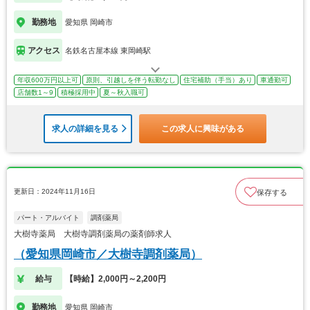
勤務地
愛知県 岡崎市
アクセス
名鉄名古屋本線 東岡崎駅
年収600万円以上可
原則、引越しを伴う転勤なし
住宅補助（手当）あり
車通勤可
店舗数1～9
積極採用中
夏～秋入職可
求人の詳細を見る
この求人に興味がある
更新日：2024年11月16日
保存する
パート・アルバイト
調剤薬局
大樹寺薬局 大樹寺調剤薬局の薬剤師求人
（愛知県岡崎市／大樹寺調剤薬局）
給与
【時給】2,000円～2,200円
勤務地
愛知県 岡崎市