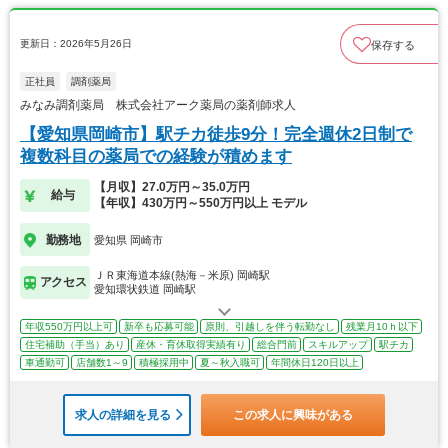
更新日：2026年5月26日
保存する
正社員
調剤薬局
みなみ調剤薬局 株式会社アーク薬局の薬剤師求人
【愛知県岡崎市】駅チカ徒歩9分！完全週休2日制で
複数科目の薬局での経験が積めます
【月収】27.0万円～35.0万円
給与
【年収】430万円～550万円以上 モデル
勤務地
愛知県 岡崎市
ＪＲ東海道本線(熱海－米原) 岡崎駅
アクセス
愛知環状鉄道 岡崎駅
年収550万円以上可
新卒も応募可能
原則、引越しを伴う転勤なし
残業月10ｈ以下
住宅補助（手当）あり
産休・育休取得実績有り
総合門前
スキルアップ
駅チカ
車通勤可
店舗数1～9
積極採用中
夏～秋入職可
年間休日120日以上
求人の詳細を見る
この求人に興味がある