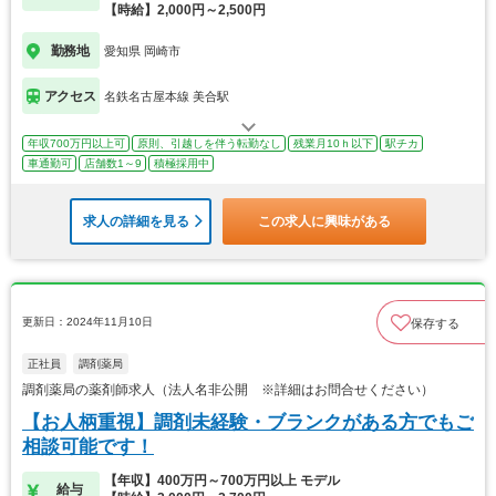
【時給】2,000円～2,500円
勤務地
愛知県 岡崎市
アクセス
名鉄名古屋本線 美合駅
年収700万円以上可
原則、引越しを伴う転勤なし
残業月10ｈ以下
駅チカ
車通勤可
店舗数1～9
積極採用中
求人の詳細を見る
この求人に興味がある
更新日：2024年11月10日
保存する
正社員
調剤薬局
調剤薬局の薬剤師求人（法人名非公開 ※詳細はお問合せください）
【お人柄重視】調剤未経験・ブランクがある方でもご
相談可能です！
【年収】400万円～700万円以上 モデル
給与