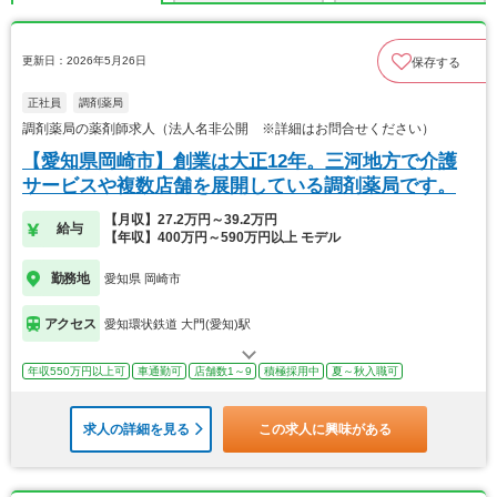
更新日：2026年5月26日
保存する
正社員
調剤薬局
調剤薬局の薬剤師求人（法人名非公開 ※詳細はお問合せください）
【愛知県岡崎市】創業は大正12年。三河地方で介護
サービスや複数店舗を展開している調剤薬局です。
【月収】27.2万円～39.2万円
給与
【年収】400万円～590万円以上 モデル
勤務地
愛知県 岡崎市
アクセス
愛知環状鉄道 大門(愛知)駅
年収550万円以上可
車通勤可
店舗数1～9
積極採用中
夏～秋入職可
求人の詳細を見る
この求人に興味がある