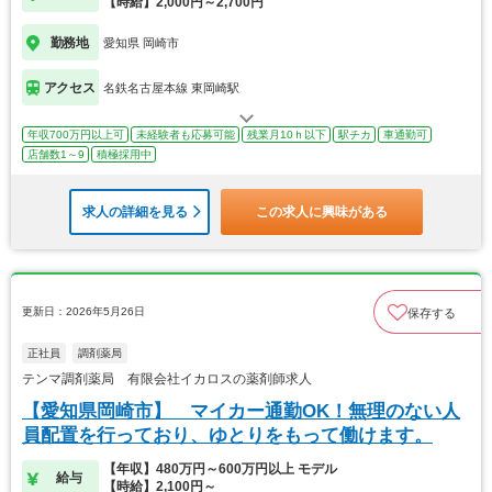
【時給】2,000円～2,700円
勤務地
愛知県 岡崎市
アクセス
名鉄名古屋本線 東岡崎駅
年収700万円以上可
未経験者も応募可能
残業月10ｈ以下
駅チカ
車通勤可
店舗数1～9
積極採用中
求人の詳細を見る
この求人に興味がある
更新日：2026年5月26日
保存する
正社員
調剤薬局
テンマ調剤薬局 有限会社イカロスの薬剤師求人
【愛知県岡崎市】 マイカー通勤OK！無理のない人
員配置を行っており、ゆとりをもって働けます。
【年収】480万円～600万円以上 モデル
給与
【時給】2,100円～