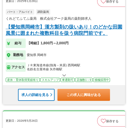
更新日：2025年1月28日
保存する
パート・アルバイト
調剤薬局
くれどてふてふ薬局 株式会社アーク薬局の薬剤師求人
【愛知県岡崎市】漢方製剤の扱いあり！のどかな田園
風景に囲まれた複数科目を扱う病院門前です。
給与
【時給】1,800円～2,000円
勤務地
愛知県 岡崎市
ＪＲ東海道本線(熱海－米原) 西岡崎駅
アクセス
名鉄名古屋本線 矢作橋駅
産休・育休取得実績有り
スキルアップ
車通勤可
店舗数1～9
積極採用中
求人の詳細を見る
この求人に興味がある
更新日：2026年5月26日
保存する