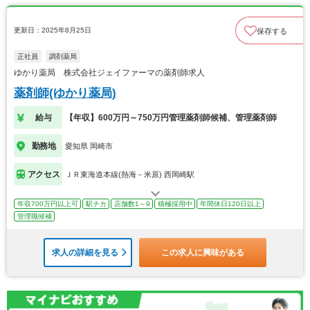
更新日：2025年8月25日
保存する
正社員
調剤薬局
ゆかり薬局 株式会社ジェイファーマの薬剤師求人
薬剤師(ゆかり薬局)
給与
【年収】600万円～750万円管理薬剤師候補、管理薬剤師
勤務地
愛知県 岡崎市
アクセス
ＪＲ東海道本線(熱海－米原) 西岡崎駅
年収700万円以上可
駅チカ
店舗数1～9
積極採用中
年間休日120日以上
管理職候補
求人の詳細を見る
この求人に興味がある