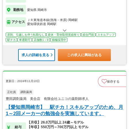
勤務地
愛知県 岡崎市
ＪＲ東海道本線(熱海－米原) 岡崎駅
アクセス
愛知環状鉄道 岡崎駅
原則、引越しを伴う転勤なし
産休・育休取得実績有り
総合門前
スキルアップ
駅チカ
車通勤可
店舗数1～9
積極採用中
求人の詳細を見る
この求人に興味がある
更新日：2024年11月10日
保存する
正社員
調剤薬局
豊田調剤薬局 美合店 有限会社ユニコの薬剤師求人
【愛知県岡崎市】 駅チカ！スキルアップのため、月
1～2回メーカーの勉強会を実施しています。
【月収】26.0万円以上 24歳～モデル
給与
【年収】550万円～700万円以上 モデル