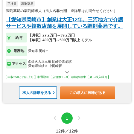
正社員
調剤薬局
調剤薬局の薬剤師求人（法人名非公開 ※詳細はお問合せください）
【愛知県岡崎市】創業は大正12年。三河地方で介護
サービスや複数店舗を展開している調剤薬局です。
【月収】27.2万円～39.2万円
給与
【年収】400万円～590万円以上 モデル
勤務地
愛知県 岡崎市
名鉄名古屋本線 岡崎公園前駅
アクセス
愛知環状鉄道 中岡崎駅
年収550万円以上可
車通勤可
店舗数1～9
積極採用中
夏～秋入職可
求人の詳細を見る
この求人に興味がある
1
12件／12件