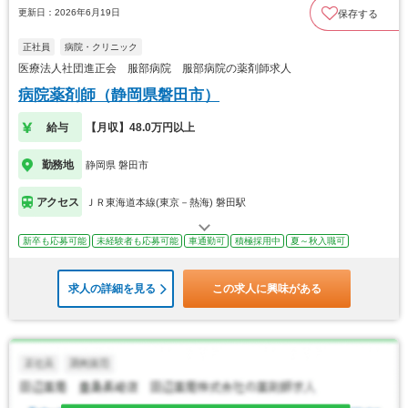
更新日：2026年6月19日
保存する
正社員
病院・クリニック
医療法人社団進正会 服部病院 服部病院の薬剤師求人
病院薬剤師（静岡県磐田市）
給与
【月収】48.0万円以上
勤務地
静岡県 磐田市
アクセス
ＪＲ東海道本線(東京－熱海) 磐田駅
新卒も応募可能
未経験者も応募可能
車通勤可
積極採用中
夏～秋入職可
求人の詳細を見る
この求人に興味がある