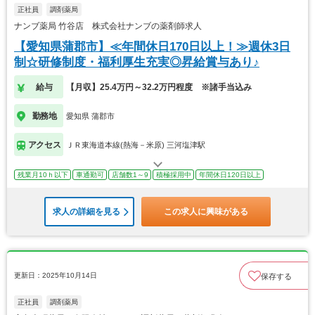
正社員
調剤薬局
ナンブ薬局 竹谷店 株式会社ナンブの薬剤師求人
【愛知県蒲郡市】≪年間休日170日以上！≫週休3日
制☆研修制度・福利厚生充実◎昇給賞与あり♪
給与
【月収】25.4万円～32.2万円程度 ※諸手当込み
勤務地
愛知県 蒲郡市
アクセス
ＪＲ東海道本線(熱海－米原) 三河塩津駅
残業月10ｈ以下
車通勤可
店舗数1～9
積極採用中
年間休日120日以上
求人の詳細を見る
この求人に興味がある
更新日：2025年10月14日
保存する
正社員
調剤薬局