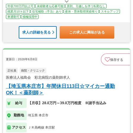
年収700万円以上可
未経験者も応募可能
原則、引越しを伴う転勤なし
残業月10ｈ以下
住宅補助（手当）あり
産休・育休取得実績有り
スキルアップ
車通勤可
積極採用中
求人の詳細を見る
この求人に興味がある
更新日：2026年6月8日
保存する
正社員
病院・クリニック
医療法人福島会 彩北病院の薬剤師求人
【埼玉県本庄市】年間休日113日☆マイカー通勤
OK！＜薬剤師＞
給与
【月収】28.0万円～39.0万円程度 ※諸手当込み
勤務地
埼玉県 本庄市
アクセス
ＪＲ高崎線 本庄駅