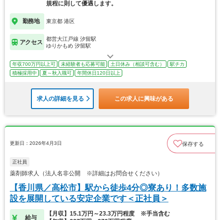
規程に則して優遇します。
勤務地
東京都 港区
都営大江戸線 汐留駅
アクセス
ゆりかもめ 汐留駅
年収700万円以上可
未経験者も応募可能
土日休み（相談可含む）
駅チカ
積極採用中
夏～秋入職可
年間休日120日以上
求人の詳細を見る
この求人に興味がある
更新日：2026年4月3日
保存する
正社員
薬剤師求人（法人名非公開 ※詳細はお問合せください）
【香川県／高松市】駅から徒歩4分◎寮あり！多数施
設を展開している安定企業です＜正社員＞
【月収】15.1万円～23.3万円程度 ※手当含む
給与