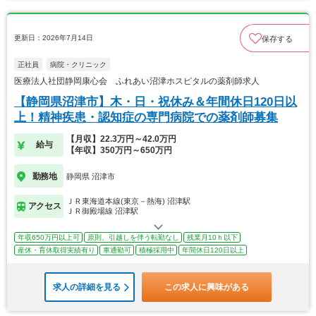
更新日：2026年7月14日
保存する
正社員
病院・クリニック
医療法人社団静岡康心会 ふれあい沼津ホスピタルの薬剤師求人
【静岡県沼津市】木・日・祝休み＆年間休日120日以
上！精神疾患・認知症の専門病院での薬剤師募集
【月収】22.3万円～42.0万円
給与
【年収】350万円～650万円
勤務地
静岡県 沼津市
ＪＲ東海道本線(東京－熱海) 沼津駅
アクセス
ＪＲ御殿場線 沼津駅
年収650万円以上可
原則、引越しを伴う転勤なし
残業月10ｈ以下
産休・育休取得実績有り
車通勤可
積極採用中
年間休日120日以上
求人の詳細を見る
この求人に興味がある