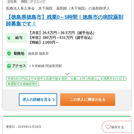
正社員
病院・クリニック
医療法人喜久寿会 木下病院 薬剤師（木下病院）の薬剤師求人
【徳島県徳島市】残業0～5時間！徳島市の病院薬剤
師募集です！
【月収】26.5万円～36.5万円（諸手当込）
給与
【年収】380万円～531万円（諸手当込）
【時給】2,000円～
勤務地
徳島県 徳島市
アクセス
ＪＲ牟岐線 阿波富田駅
年収500万円以上可
新卒も応募可能
原則、引越しを伴う転勤なし
残業月10ｈ以下
車通勤可
積極採用中
求人の詳細を見る
この求人に興味がある
更新日：2025年11月28日
保存する