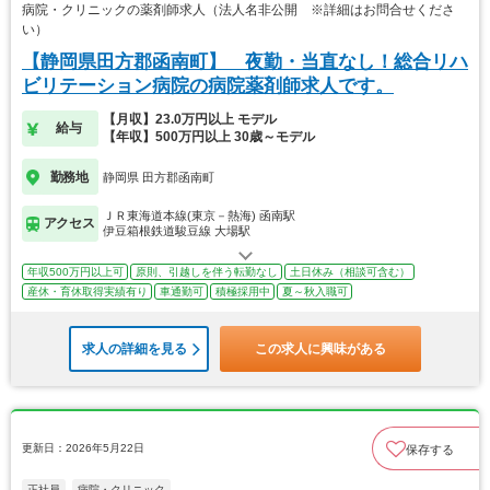
病院・クリニックの薬剤師求人（法人名非公開 ※詳細はお問合せくださ
い）
【静岡県田方郡函南町】 夜勤・当直なし！総合リハ
ビリテーション病院の病院薬剤師求人です。
【月収】23.0万円以上 モデル
給与
【年収】500万円以上 30歳～モデル
勤務地
静岡県 田方郡函南町
ＪＲ東海道本線(東京－熱海) 函南駅
アクセス
伊豆箱根鉄道駿豆線 大場駅
年収500万円以上可
原則、引越しを伴う転勤なし
土日休み（相談可含む）
産休・育休取得実績有り
車通勤可
積極採用中
夏～秋入職可
求人の詳細を見る
この求人に興味がある
更新日：2026年5月22日
保存する
正社員
病院・クリニック