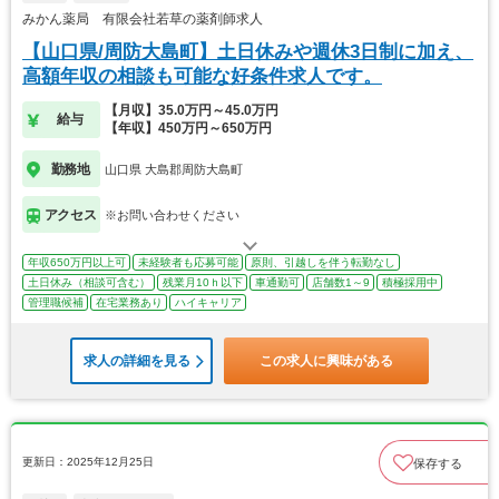
みかん薬局 有限会社若草の薬剤師求人
【山口県/周防大島町】土日休みや週休3日制に加え、
高額年収の相談も可能な好条件求人です。
【月収】35.0万円～45.0万円
給与
【年収】450万円～650万円
勤務地
山口県 大島郡周防大島町
アクセス
※お問い合わせください
年収650万円以上可
未経験者も応募可能
原則、引越しを伴う転勤なし
土日休み（相談可含む）
残業月10ｈ以下
車通勤可
店舗数1～9
積極採用中
管理職候補
在宅業務あり
ハイキャリア
求人の詳細を見る
この求人に興味がある
更新日：2025年12月25日
保存する