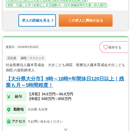
原則、引越しを伴う転勤なし
店舗数10～29
積極採用中
夏～秋入職可
求人の詳細を見る
この求人に興味がある
更新日：2026年5月26日
保存する
正社員
病院・クリニック
社会医療法人藤本育成会 大分こども病院 医療法人藤本育成会大分こども
病院 の薬剤師求人
【大分県大分市】9時～18時×年間休日120日以上！残
業も月～5時間程度！
【月収】34.0万円～56.0万円
給与
【年収】508万円～850万円
勤務地
大分県 大分市
アクセス
※お問い合わせください