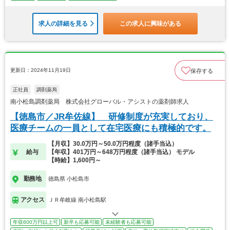
求人の詳細を見る
この求人に興味がある
更新日：2024年11月19日
保存する
正社員
調剤薬局
南小松島調剤薬局 株式会社グローバル・アシストの薬剤師求人
【徳島市／JR牟佐線】 研修制度が充実しており、
医療チームの一員として在宅医療にも積極的です。
【月収】30.0万円～50.0万円程度（諸手当込）
給与
【年収】401万円～648万円程度（諸手当込） モデル
【時給】1,600円～
勤務地
徳島県 小松島市
アクセス
ＪＲ牟岐線 南小松島駅
年収600万円以上可
新卒も応募可能
未経験者も応募可能