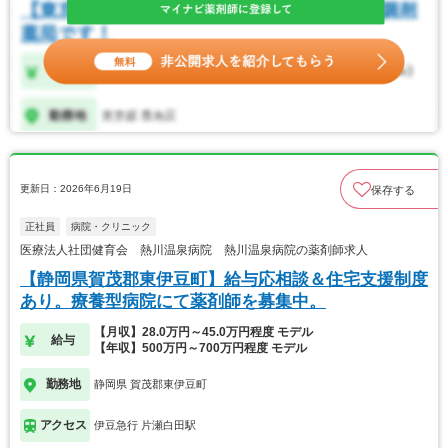
更新日：2026年6月19日
保存する
正社員
病院・クリニック
医療法人社団健育会 熱川温泉病院 熱川温泉病院の薬剤師求人
【静岡県賀茂郡東伊豆町】給与応相談＆住宅支援制度
あり。療養型病院にて薬剤師を募集中。
【月収】28.0万円～45.0万円程度 モデル
給与
【年収】500万円～700万円程度 モデル
勤務地
静岡県 賀茂郡東伊豆町
アクセス
伊豆急行 片瀬白田駅