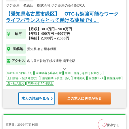
ツジ薬局 名緑店 株式会社ツジ薬局の薬剤師求人
【愛知県名古屋市緑区】 OTCも勉強可能なワーク
ライフバランスをとって働ける薬局です。
【月収】30.0万円～50.0万円
給与
【年収】400万円～600万円
【時給】2,000円～2,500円
勤務地
愛知県 名古屋市緑区
アクセス
名古屋市営地下鉄桜通線 鳴子北駅
年収600万円以上可
未経験者も応募可能
原則、引越しを伴う転勤なし
土日休み（相談可含む）
住宅補助（手当）あり
車通勤可
店舗数1～9
積極採用中
夏～秋入職可
年間休日120日以上
求人の詳細を見る
この求人に興味がある
更新日：2026年7月30日
保存する