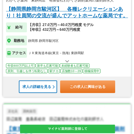
わかくさ薬局 東静岡店 有限会社わかくさ調剤薬局の薬剤師求人
【静岡県静岡市駿河区】 各種レクリエーションあ
り！社員間の交流が盛んでアットホームな薬局です。
【月収】27.0万円～40.0万円程度 モデル
給与
【年収】432万円～640万円程度
勤務地
静岡県 静岡市駿河区
アクセス
ＪＲ東海道本線(東京－熱海) 東静岡駅
年収600万円以上可
新卒も応募可能
未経験者も応募可能
原則、引越しを伴う転勤なし
駅チカ
店舗数10～29
積極採用中
求人の詳細を見る
この求人に興味がある