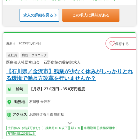
求人の詳細を見る
この求人に興味がある
更新日：2025年1月14日
保存する
正社員
病院・クリニック
医療法人社団竜山会 石野病院の薬剤師求人
【石川県／金沢市】残業が少なく休みがしっかりとれ
る環境で働き方改革を行いませんか？
給与
【月収】27.0万円～35.0万円程度
勤務地
石川県 金沢市
アクセス
北陸鉄道石川線 野町駅
土日休み（相談可含む）
残業月10ｈ以下
駅チカ
車通勤可
積極採用中
年間休日120日以上