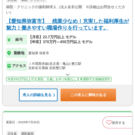
病院・クリニックの薬剤師求人（法人名非公開 ※詳細はお問合せくださ
い）
【愛知県弥富市】 残業少なめ！充実した福利厚生が
魅力！働きやすい職場作りを行っています。
【月収】22.7万円以上 モデル
給与
【年収】370万円～450万円以上 モデル
勤務地
愛知県 弥富市
ＪＲ関西本線(名古屋－亀山) 蟹江駅
アクセス
近鉄名古屋線 近鉄蟹江駅
年収450万円以上可
原則、引越しを伴う転勤なし
車通勤可
積極採用中
求人の詳細を見る
この求人に興味がある
更新日：2026年7月30日
保存する
正社員
調剤薬局