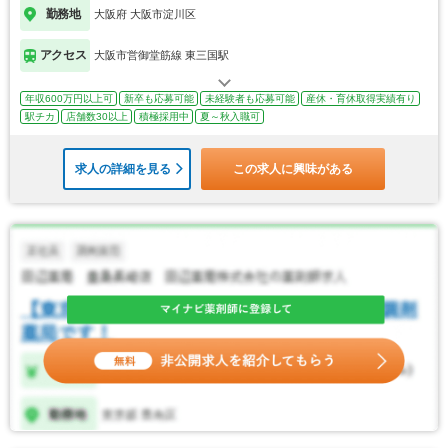
勤務地
大阪府 大阪市淀川区
アクセス
大阪市営御堂筋線 東三国駅
年収600万円以上可
新卒も応募可能
未経験者も応募可能
産休・育休取得実績有り
駅チカ
店舗数30以上
積極採用中
夏～秋入職可
求人の詳細を見る
この求人に興味がある