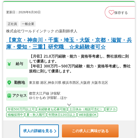
更新日：2026年6月30日
保存する
正社員
一般企業
株式会社ワールドインテック の薬剤師求人
【東京・神奈川・千葉・埼玉・大阪・京都・滋賀・兵
庫・愛知・三重】研究職 ☆未経験者可☆
【月収】21.0万円経験・能力・資格等考慮し、弊社規程に則
して優遇します。
給与
【年収】300万円～500万円経験・能力・資格等考慮し、弊社
規程に則して優遇します。
勤務地
東京都 港区,神奈川県 横浜市西区,大阪府 大阪市北区
都営大江戸線 汐留駅
アクセス
ゆりかもめ 汐留駅…ほか
年収500万円以上可
未経験者も応募可能
土日休み（相談可含む）
駅チカ
積極採用中
夏～秋入職可
年間休日120日以上
WEB面接OK
求人の詳細を見る
この求人に興味がある