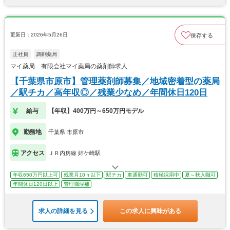
更新日：2026年5月26日
保存する
正社員
調剤薬局
マイ薬局 有限会社マイ薬局の薬剤師求人
【千葉県市原市】管理薬剤師募集／地域密着型の薬局
／駅チカ／高年収◎／残業少なめ／年間休日120日
給与
【年収】400万円～650万円モデル
勤務地
千葉県 市原市
アクセス
ＪＲ内房線 姉ケ崎駅
年収650万円以上可
残業月10ｈ以下
駅チカ
車通勤可
積極採用中
夏～秋入職可
年間休日120日以上
管理職候補
求人の詳細を見る
この求人に興味がある