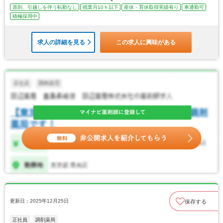
原則、引越しを伴う転勤なし
残業月10ｈ以下
産休・育休取得実績有り
車通勤可
積極採用中
求人の詳細を見る
この求人に興味がある
更新日：2025年12月25日
保存する
正社員
調剤薬局