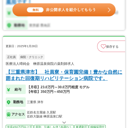
更新日：2025年1月28日
保存する
正社員
病院・クリニック
医療法人暲純会 榊原温泉病院の薬剤師求人
【三重県津市】 社員寮・保育園完備！豊かな自然に
囲まれた回復期リハビリテーション病院です。
【月収】23.0万円～30.0万円程度 モデル
給与
【年収】350万円～450万円
勤務地
三重県 津市
近鉄名古屋線 久居駅
アクセス
近鉄大阪線 榊原温泉口駅
年収450万円以上可
原則、引越しを伴う転勤なし
車通勤可
積極採用中