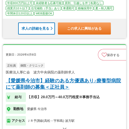
年収800万円以上可
未経験者も応募可能
原則、引越しを伴う転勤なし
残業月10ｈ以下
住宅補助（手当）あり
車通勤可
積極採用中
夏～秋入職可
年間休日120日以上
WEB面接OK
求人の詳細を見る
この求人に興味がある
更新日：2026年4月9日
保存する
正社員
病院・クリニック
医療法人厚仁会 波方中央病院の薬剤師求人
【愛媛県今治市】経験のある方優遇あり♪療養型病院
にて薬剤師の募集＜正社員＞
給与
【月収】28.0万円～40.0万円程度※事務手当込
勤務地
愛媛県 今治市
アクセス
ＪＲ予讃線(高松－宇和島) 波方駅