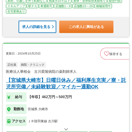
原則、引越しを伴う転勤なし
残業月10ｈ以下
産休・育休取得実績有り
総合門前
スキルアップ
駅チカ
車通勤可
店舗数1～9
店舗数10～29
積極採用中
在宅業務あり
求人の詳細を見る
この求人に興味がある
更新日：2024年10月25日
保存する
正社員
病院・クリニック
医療法人華桜会 古川星陵病院の薬剤師求人
【宮城県大崎市】日曜日休み／福利厚生充実／寮・託
児所完備／未経験歓迎／マイカー通勤OK
給与
【年収】462万円～500万円
勤務地
宮城県 大崎市
アクセス
ＪＲ陸羽東線 古川駅