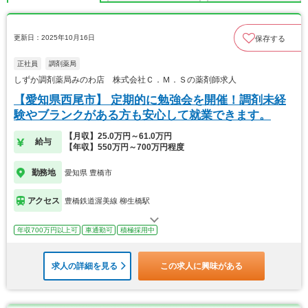
更新日：2025年10月16日
保存する
正社員
調剤薬局
しずか調剤薬局みのわ店 株式会社Ｃ．Ｍ．Ｓの薬剤師求人
【愛知県西尾市】 定期的に勉強会を開催！調剤未経
験やブランクがある方も安心して就業できます。
【月収】25.0万円～61.0万円
給与
【年収】550万円～700万円程度
勤務地
愛知県 豊橋市
アクセス
豊橋鉄道渥美線 柳生橋駅
年収700万円以上可
車通勤可
積極採用中
求人の詳細を見る
この求人に興味がある