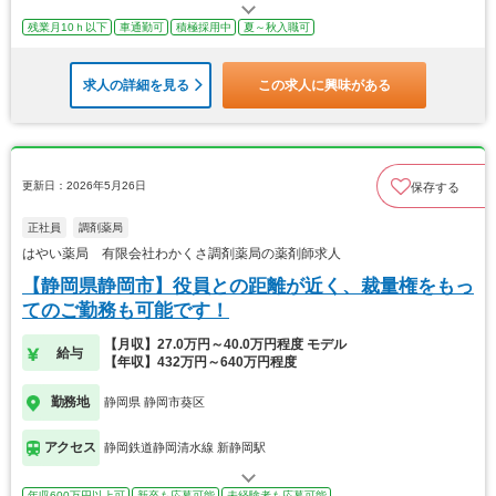
残業月10ｈ以下
車通勤可
積極採用中
夏～秋入職可
求人の詳細を見る
この求人に興味がある
更新日：2026年5月26日
保存する
正社員
調剤薬局
はやい薬局 有限会社わかくさ調剤薬局の薬剤師求人
【静岡県静岡市】役員との距離が近く、裁量権をもっ
てのご勤務も可能です！
【月収】27.0万円～40.0万円程度 モデル
給与
【年収】432万円～640万円程度
勤務地
静岡県 静岡市葵区
アクセス
静岡鉄道静岡清水線 新静岡駅
年収600万円以上可
新卒も応募可能
未経験者も応募可能