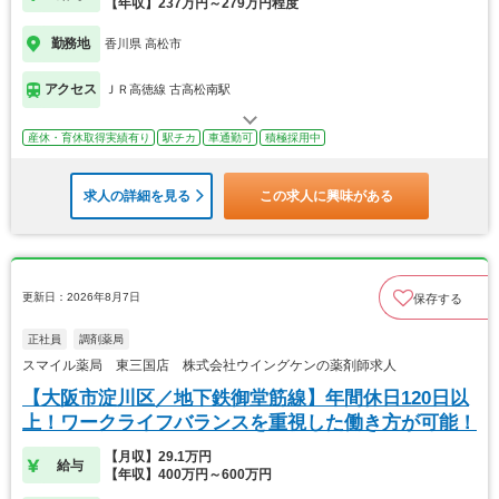
【年収】237万円～279万円程度
勤務地
香川県 高松市
アクセス
ＪＲ高徳線 古高松南駅
産休・育休取得実績有り
駅チカ
車通勤可
積極採用中
求人の詳細を見る
この求人に興味がある
更新日：2026年8月7日
保存する
正社員
調剤薬局
スマイル薬局 東三国店 株式会社ウイングケンの薬剤師求人
【大阪市淀川区／地下鉄御堂筋線】年間休日120日以
上！ワークライフバランスを重視した働き方が可能！
【月収】29.1万円
給与
【年収】400万円～600万円