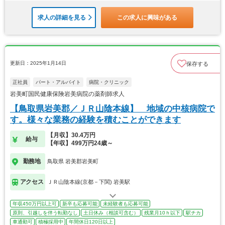
求人の詳細を見る
この求人に興味がある
更新日：2025年1月14日
保存する
正社員
パート・アルバイト
病院・クリニック
岩美町国民健康保険岩美病院の薬剤師求人
【鳥取県岩美郡／ＪＲ山陰本線】 地域の中核病院で
す。様々な業務の経験を積むことができます
【月収】30.4万円
給与
【年収】499万円24歳～
勤務地
鳥取県 岩美郡岩美町
アクセス
ＪＲ山陰本線(京都－下関) 岩美駅
年収450万円以上可
新卒も応募可能
未経験者も応募可能
原則、引越しを伴う転勤なし
土日休み（相談可含む）
残業月10ｈ以下
駅チカ
車通勤可
積極採用中
年間休日120日以上