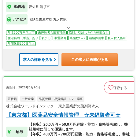
勤務地
愛知県 清須市
アクセス
名鉄名古屋本線 丸ノ内駅
年収600万円以上可
未経験者も応募可能
原則、引越しを伴う転勤なし
住宅補助（手当）あり
駅チカ
車通勤可
店舗数1～9
積極採用中
夏～秋入職可
年間休日120日以上
求人の詳細を見る
この求人に興味がある
更新日：2026年5月26日
保存する
正社員
一般企業
品質管理・品質保証・PV・薬事
株式会社ワールドインテック 東京営業所の薬剤師求人
【東京都】医薬品安全情報管理 ☆未経験者可☆
【月収】20.0万円～50.0万円経験・能力・資格等考慮し、弊
社規程に則して優遇します。
給与
【年収】400万円～700万円経験・能力・資格等考慮し、弊社