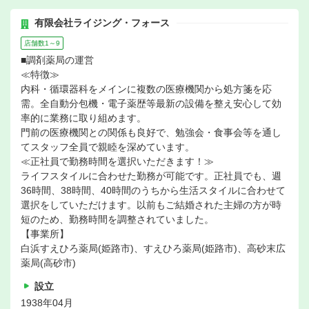
有限会社ライジング・フォース
店舗数1～9
■調剤薬局の運営
≪特徴≫
内科・循環器科をメインに複数の医療機関から処方箋を応
需。全自動分包機・電子薬歴等最新の設備を整え安心して効
率的に業務に取り組めます。
門前の医療機関との関係も良好で、勉強会・食事会等を通し
てスタッフ全員で親睦を深めています。
≪正社員で勤務時間を選択いただきます！≫
ライフスタイルに合わせた勤務が可能です。正社員でも、週
36時間、38時間、40時間のうちから生活スタイルに合わせて
選択をしていただけます。以前もご結婚された主婦の方が時
短のため、勤務時間を調整されていました。
【事業所】
白浜すえひろ薬局(姫路市)、すえひろ薬局(姫路市)、高砂末広
薬局(高砂市)
設立
1938年04月