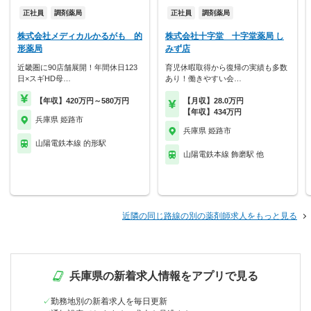
正社員
調剤薬局
正社員
調剤薬局
株式会社メディカルかるがも 的
株式会社十字堂 十字堂薬局 し
形薬局
みず店
近畿圏に90店舗展開！年間休日123
育児休暇取得から復帰の実績も多数
日×スギHD母…
あり！働きやすい会…
【年収】420万円～580万円
【月収】28.0万円
【年収】434万円
兵庫県 姫路市
兵庫県 姫路市
山陽電鉄本線 的形駅
山陽電鉄本線 飾磨駅 他
近隣の同じ路線の別の薬剤師求人をもっと見る
兵庫県の新着求人情報をアプリで見る
勤務地別の新着求人を毎日更新