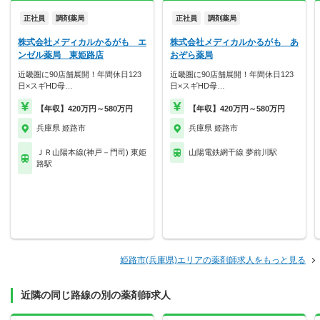
正社員
調剤薬局
正社員
調剤薬局
株式会社メディカルかるがも エ
株式会社メディカルかるがも あ
ンゼル薬局 東姫路店
おぞら薬局
近畿圏に90店舗展開！年間休日123
近畿圏に90店舗展開！年間休日123
日×スギHD母…
日×スギHD母…
【年収】420万円～580万円
【年収】420万円～580万円
兵庫県 姫路市
兵庫県 姫路市
ＪＲ山陽本線(神戸－門司) 東姫
山陽電鉄網干線 夢前川駅
路駅
姫路市(兵庫県)エリアの薬剤師求人をもっと見る
近隣の同じ路線の別の薬剤師求人