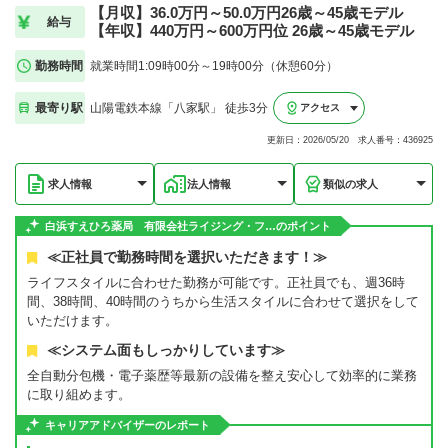
【月収】36.0万円～50.0万円26歳～45歳モデル
給与
【年収】440万円～600万円位 26歳～45歳モデル
勤務時間
就業時間1:09時00分～19時00分（休憩60分）
最寄り駅
山陽電鉄本線「八家駅」 徒歩3分
アクセス
更新日：2026/05/20 求人番号：436925
求人情報
法人情報
類似の求人
白浜すえひろ薬局 有限会社ライジング・フ…のポイント
≪正社員で勤務時間を選択いただきます！≫
ライフスタイルに合わせた勤務が可能です。正社員でも、週36時
間、38時間、40時間のうちから生活スタイルに合わせて選択をして
いただけます。
≪システム面もしっかりしています≫
全自動分包機・電子薬歴等最新の設備を整え安心して効率的に業務
に取り組めます。
キャリアアドバイザーのレポート