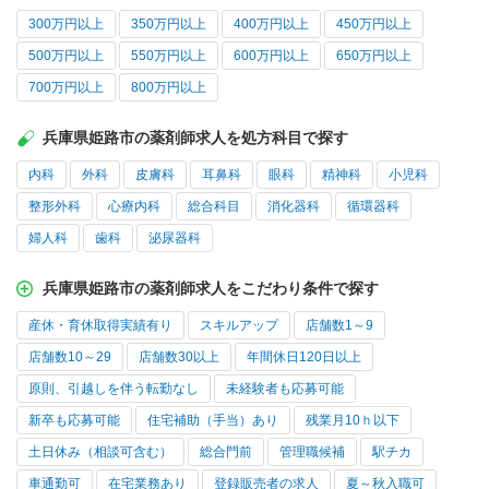
300万円以上
350万円以上
400万円以上
450万円以上
500万円以上
550万円以上
600万円以上
650万円以上
700万円以上
800万円以上
兵庫県姫路市の薬剤師求人を処方科目で探す
内科
外科
皮膚科
耳鼻科
眼科
精神科
小児科
整形外科
心療内科
総合科目
消化器科
循環器科
婦人科
歯科
泌尿器科
兵庫県姫路市の薬剤師求人をこだわり条件で探す
産休・育休取得実績有り
スキルアップ
店舗数1～9
店舗数10～29
店舗数30以上
年間休日120日以上
原則、引越しを伴う転勤なし
未経験者も応募可能
新卒も応募可能
住宅補助（手当）あり
残業月10ｈ以下
土日休み（相談可含む）
総合門前
管理職候補
駅チカ
車通勤可
在宅業務あり
登録販売者の求人
夏～秋入職可