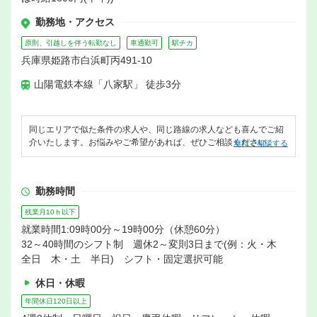
勤務地・アクセス
原則、引越しを伴う転勤なし
車通勤可
駅チカ
兵庫県姫路市白浜町丙491-10
山陽電鉄本線「八家駅」 徒歩3分
同じエリアで似た条件の求人や、同じ路線の求人なども喜んでご紹
介いたします。お悩みやご希望があれば、ぜひご相談ください。
無料で相談する
勤務時間
残業月10ｈ以下
就業時間1:09時00分～19時00分（休憩60分）
32～40時間のシフト制 週休2～変則3日まで(例：火・木
全日 木・土 半日) シフト・固定選択可能
休日・休暇
年間休日120日以上