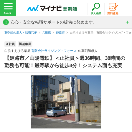
!
安心・安全な転職サポートの提供に努めます。
薬剤師の求人・転職TOP
兵庫県
姫路市
白浜すえひろ薬局 有限会社ライジング・フォ
正社員
調剤薬局
白浜すえひろ薬局
有限会社ライジング・フォース
の薬剤師求人
【姫路市／山陽電鉄】＜正社員＞週36時間、38時間の
勤務も可能！最寄駅から徒歩3分！システム面も充実