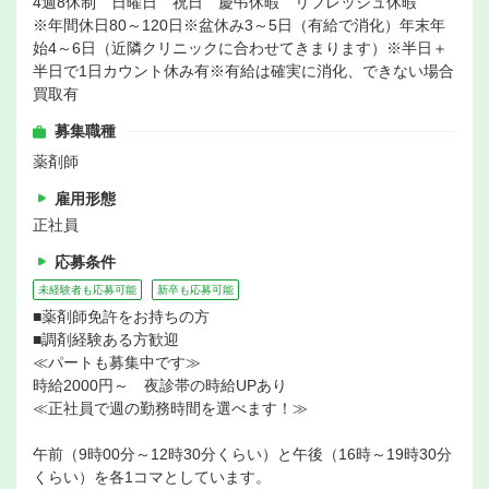
4週8休制 日曜日 祝日 慶弔休暇 リフレッシュ休暇
※年間休日80～120日※盆休み3～5日（有給で消化）年末年
始4～6日（近隣クリニックに合わせてきまります）※半日＋
半日で1日カウント休み有※有給は確実に消化、できない場合
買取有
募集職種
薬剤師
雇用形態
正社員
応募条件
未経験者も応募可能
新卒も応募可能
■薬剤師免許をお持ちの方
■調剤経験ある方歓迎
≪パートも募集中です≫
時給2000円～ 夜診帯の時給UPあり
≪正社員で週の勤務時間を選べます！≫
午前（9時00分～12時30分くらい）と午後（16時～19時30分
くらい）を各1コマとしています。