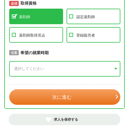
取得資格
必須
必須
薬剤師
認定薬剤師
薬剤師取得見込
登録販売者
取得予定年
希望の就業時期
必須
任意
年 3月
次に進む
求人を保存する