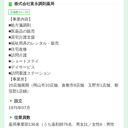
株式会社富永調剤薬局
店舗数10～29
【事業内容】
■処方箋調剤
■医薬品の販売
■居宅介護支援
■福祉用具のレンタル・販売
■住宅改修
■訪問介護
■ショートステイ
■デイサービス
■訪問看護ステーション
【事業所】
20店舗展開（岡山市10店舗、倉敷市8店舗、玉野市1店舗、都
窪郡1店鋪）
設立
1975年07月
従業員数
薬局事業部136名（うち薬剤師76名、男女比／女性6：男性