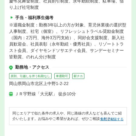
慶弔見舞金制度、社員割引制度、永年勤続制度、駐車場、借
り上げ社宅制度
手当・福利厚生備考
※退職金制度：勤務3年以上の方が対象、育児休業後の選択型
人事制度、社宅（個室）、リフレッシュトラベル奨励金制度
（国内：2万円、海外3万円支給）、同好会支援制度、新入社
員歓迎会、社員表彰（永年勤続・優秀社員）、リゾートトラ
スト会員、ダイヤモンドソサエティ会員、サンデーセミナー
皆勤賞、のれん分け制度
勤務地・アクセス
原則、引越しを伴う転勤なし
車通勤可
駅チカ
岡山県岡山市北区上中野1-2-22
ＪＲ宇野線「大元駅」 徒歩10分
同じエリアで似た条件の求人や、同じ路線の求人なども喜んでご紹
介いたします。お悩みやご希望があれば、ぜひご相談ください。
無料で相談する