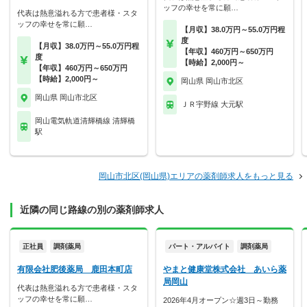
ッフの幸せを常に願…
代表は熱意溢れる方で患者様・スタ
ッフの幸せを常に願…
【月収】38.0万円～55.0万円程
度
【月収】38.0万円～55.0万円程
【年収】460万円～650万円
度
【時給】2,000円～
【年収】460万円～650万円
【時給】2,000円～
岡山県 岡山市北区
岡山県 岡山市北区
ＪＲ宇野線 大元駅
岡山電気軌道清輝橋線 清輝橋
駅
岡山市北区(岡山県)エリアの薬剤師求人をもっと見る
近隣の同じ路線の別の薬剤師求人
正社員
調剤薬局
パート・アルバイト
調剤薬局
有限会社肥後薬局 鹿田本町店
やまと健康堂株式会社 あいら薬
局岡山
代表は熱意溢れる方で患者様・スタ
ッフの幸せを常に願…
2026年4月オープン☆週3日～勤務