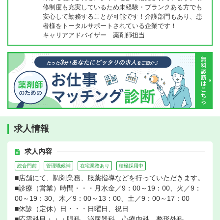
修制度も充実しているため未経験・ブランクある方でも
安心して勤務することが可能です！介護部門もあり、患
者様をトータルサポートされている企業です！
キャリアアドバイザー 薬剤師担当
求人情報
求人内容
総合門前
管理職候補
在宅業務あり
積極採用中
■店舗にて、調剤業務、服薬指導などを行っていただきます。
■診療（営業）時間・・・月水金／9：00～19：00、火／9：
00～19：30、木／9：00～13：00、土／9：00～17：00
■休診（定休）日・・・日曜日、祝日
■応需科目・・・眼科、泌尿器科、心療内科、整形外科