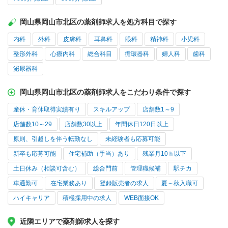
岡山県岡山市北区の薬剤師求人を処方科目で探す
内科
外科
皮膚科
耳鼻科
眼科
精神科
小児科
整形外科
心療内科
総合科目
循環器科
婦人科
歯科
泌尿器科
岡山県岡山市北区の薬剤師求人をこだわり条件で探す
産休・育休取得実績有り
スキルアップ
店舗数1～9
店舗数10～29
店舗数30以上
年間休日120日以上
原則、引越しを伴う転勤なし
未経験者も応募可能
新卒も応募可能
住宅補助（手当）あり
残業月10ｈ以下
土日休み（相談可含む）
総合門前
管理職候補
駅チカ
車通勤可
在宅業務あり
登録販売者の求人
夏～秋入職可
ハイキャリア
積極採用中の求人
WEB面接OK
近隣エリアで薬剤師求人を探す