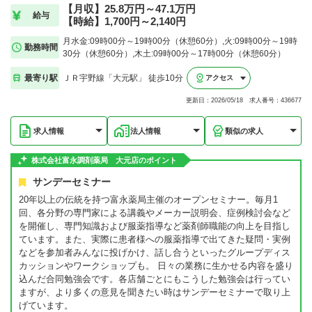
【月収】25.8万円～47.1万円
給与
【時給】1,700円～2,140円
月水金:09時00分～19時00分（休憩60分）,火:09時00分～19時
勤務時間
30分（休憩60分）,木土:09時00分～17時00分（休憩60分）
最寄り駅
ＪＲ宇野線「大元駅」 徒歩10分
アクセス
更新日：2026/05/18 求人番号：436677
求人情報
法人情報
類似の求人
株式会社富永調剤薬局 大元店のポイント
サンデーセミナー
20年以上の伝統を持つ富永薬局主催のオープンセミナー。毎月1
回、各分野の専門家による講義やメーカー説明会、症例検討会など
を開催し、専門知識および服薬指導など薬剤師職能の向上を目指し
ています。また、実際に患者様への服薬指導で出てきた疑問・実例
などを参加者みんなに投げかけ、話し合うといったグループディス
カッションやワークショップも。 日々の業務に生かせる内容を盛り
込んだ合同勉強会です。各店舗ごとにもこうした勉強会は行ってい
ますが、より多くの意見を聞きたい時はサンデーセミナーで取り上
げています。