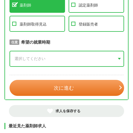
薬剤師
認定薬剤師
薬剤師取得見込
登録販売者
取得予定年
希望の就業時期
必須
任意
年 3月
次に進む
求人を保存する
最近見た薬剤師求人