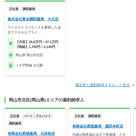
正社員
調剤薬局
株式会社富永調剤薬局 大元店
ワークライフバランスを重視した会
社でスキルもプライ…
【月収】25.8万円～47.1万円
【時給】1,700円～2,140円
岡山県 岡山市北区
ＪＲ宇野線 大元駅
最近見た薬剤師求人をもっと見る
岡山市北区(岡山県)エリアの薬剤師求人
正社員
パート・アルバイト
正社員
調剤薬局
調剤薬局
有限会社肥後薬局 鹿田本町店
有限会社肥後薬局 日赤前店
代表は熱意溢れる方で患者様・スタ