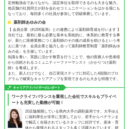
定例勉強会でありながら、認定単位を取得できるのも大きな魅力。
他店舗の社員同士が顔を会わせコミュニケーションをはかる場にも
なっており、毎回多くの社員が参加して切磋琢磨しています。
薬剤師あゆみの会
【 会員企業（約200薬局）との連携により薬剤師育成を行います 】
当社では、最初に最も必要な基本を系統的に、体系的に教育する事
が、新たに医療業務につく薬剤師のその後の成長を助けるという考
えに基づき、会員企業と協力し合って薬剤師教育制度「薬剤師あゆ
みの会」を主催しています。
知識を養い、実践に活かす教育を行うことで、他の医療人や患者様
から信頼されるコミュニティーファーマシスト（かかりつけ薬剤
師）を養成します。
また、新人だけでなく、自己実現ステップに対応した4段階のプロ
グラムで確実なキャリアアップを実現できるのも大きな特徴です。
キャリアアドバイザーのレポート
ワークライフバランスを重視した会社でスキルもプライベ
ートも充実した勤務が可能！
20店舗展開している県内大手の調剤薬局です。大手ゆえ
に福利厚生が非常に充実しており、若手からベテランま
で幅広く在籍されているスタッフに好評です。産休・育
休から復帰されるスタッフも多く活躍されています。研