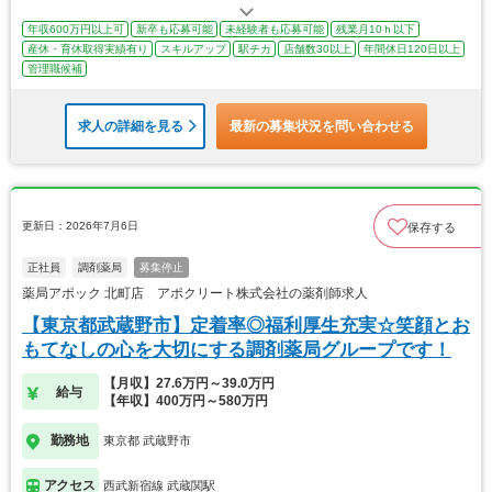
年収600万円以上可
新卒も応募可能
未経験者も応募可能
残業月10ｈ以下
産休・育休取得実績有り
スキルアップ
駅チカ
店舗数30以上
年間休日120日以上
管理職候補
求人の詳細を見る
最新の募集状況を問い合わせる
更新日：2026年7月6日
保存する
正社員
調剤薬局
募集停止
薬局アポック 北町店 アポクリート株式会社の薬剤師求人
【東京都武蔵野市】定着率◎福利厚生充実☆笑顔とお
もてなしの心を大切にする調剤薬局グループです！
【月収】27.6万円～39.0万円
給与
【年収】400万円～580万円
勤務地
東京都 武蔵野市
アクセス
西武新宿線 武蔵関駅