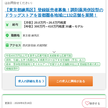
はお問合せください）
【東京都練馬区】登録販売者募集！調剤薬局併設型の
ドラッグストアを首都圏各地域に132店舗を展開！
【月収】20.0万円～26.0万円程度
給与
【年収】300万円～410万円程度 30歳～モデル
勤務地
東京都 練馬区
アクセス
西武新宿線 武蔵関駅
年収400万円以上可
新卒も応募可能
未経験者も応募可能
原則、引越しを伴う転勤なし
残業月10ｈ以下
住宅補助（手当）あり
産休・育休取得実績有り
スキルアップ
駅チカ
店舗数30以上
登録販売者の求人
積極採用中
求人の詳細を見る
この求人に興味がある
更新日：2026年6月18日
保存する