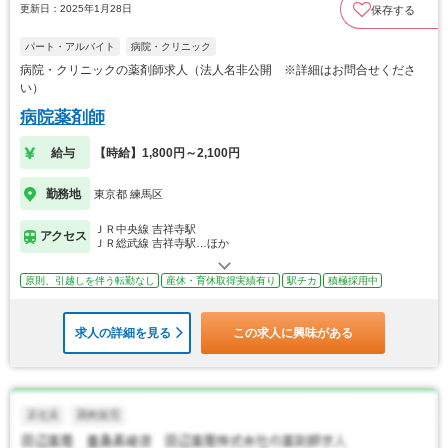
更新日：2025年1月28日
保存する
パート・アルバイト
病院・クリニック
病院・クリニックの薬剤師求人（法人名非公開 ※詳細はお問合せくださ
い）
病院薬剤師
給与
【時給】1,800円～2,100円
勤務地
東京都 練馬区
ＪＲ中央線 吉祥寺駅
アクセス
ＪＲ総武線 吉祥寺駅…ほか
原則、引越しを伴う転勤なし
産休・育休取得実績有り
駅チカ
積極採用中
求人の詳細を見る
この求人に興味がある