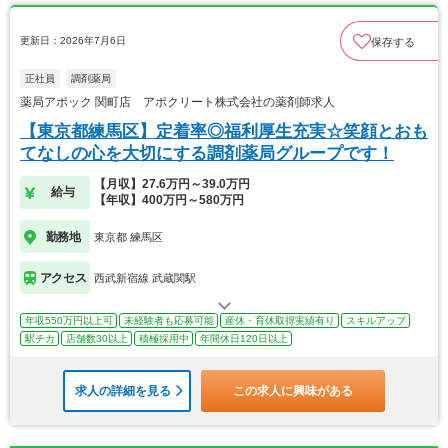
更新日：2026年7月6日
保存する
正社員
調剤薬局
薬局アポック 関町店 アポクリート株式会社の薬剤師求人
【東京都練馬区】定着率◎福利厚生充実☆笑顔とおも
てなしの心を大切にする調剤薬局グループです！
【月収】27.6万円～39.0万円
給与
【年収】400万円～580万円
勤務地
東京都 練馬区
アクセス
西武新宿線 武蔵関駅
年収550万円以上可
未経験者も応募可能
産休・育休取得実績有り
スキルアップ
駅チカ
店舗数30以上
積極採用中
年間休日120日以上
求人の詳細を見る
この求人に興味がある