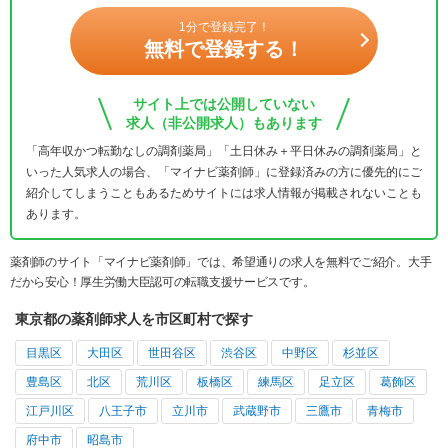
1分で登録完了！
無料で登録する！
サイト上では公開していない
求人（非公開求人）もあります
「高年収かつ転勤なしの調剤薬局」「土日休み＋平日休みの調剤薬局」と
いった人気求人の場合、「マイナビ薬剤師」に登録済みの方に優先的にご
紹介してしまうこともあるためサイトには求人情報が掲載されないことも
あります。
薬剤師のサイト「マイナビ薬剤師」では、希望通りの求人を無料でご紹介。大手
だから安心！厚生労働大臣認可の転職支援サービスです。
東京都の薬剤師求人を市区町村で探す
目黒区
大田区
世田谷区
渋谷区
中野区
杉並区
豊島区
北区
荒川区
板橋区
練馬区
足立区
葛飾区
江戸川区
八王子市
立川市
武蔵野市
三鷹市
青梅市
府中市
昭島市