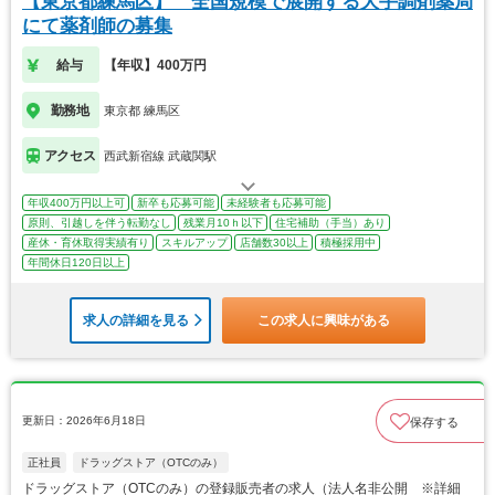
【東京都練馬区】 全国規模で展開する大手調剤薬局
にて薬剤師の募集
給与
【年収】400万円
勤務地
東京都 練馬区
アクセス
西武新宿線 武蔵関駅
年収400万円以上可
新卒も応募可能
未経験者も応募可能
原則、引越しを伴う転勤なし
残業月10ｈ以下
住宅補助（手当）あり
産休・育休取得実績有り
スキルアップ
店舗数30以上
積極採用中
年間休日120日以上
求人の詳細を見る
この求人に興味がある
更新日：2026年6月18日
保存する
正社員
ドラッグストア（OTCのみ）
ドラッグストア（OTCのみ）の登録販売者の求人（法人名非公開 ※詳細