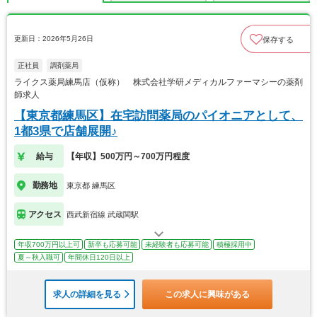
更新日：2026年5月26日
保存する
正社員
調剤薬局
ライクス薬局練馬店（仮称） 株式会社学研メディカルファーマシーの薬剤
師求人
【東京都練馬区】在宅訪問薬局のパイオニアとして、
1都3県で店舗展開♪
給与
【年収】500万円～700万円程度
勤務地
東京都 練馬区
アクセス
西武新宿線 武蔵関駅
年収700万円以上可
新卒も応募可能
未経験者も応募可能
積極採用中
夏～秋入職可
年間休日120日以上
求人の詳細を見る
この求人に興味がある