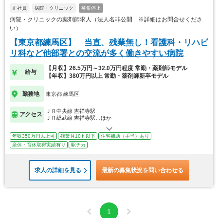
正社員
病院・クリニック
募集停止
病院・クリニックの薬剤師求人（法人名非公開 ※詳細はお問合せくださ
い）
【東京都練馬区】 当直、残業無し！看護科・リハビ
リ科など他部署との交流が多く働きやすい病院
【月収】26.5万円～32.0万円程度 常勤・薬剤師モデル
給与
【年収】380万円以上 常勤・薬剤師新卒モデル
勤務地
東京都 練馬区
ＪＲ中央線 吉祥寺駅
アクセス
ＪＲ総武線 吉祥寺駅…ほか
年収350万円以上可
残業月10ｈ以下
住宅補助（手当）あり
産休・育休取得実績有り
駅チカ
求人の詳細を見る
最新の募集状況を問い合わせる
1