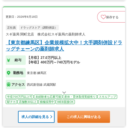
更新日：2026年6月18日
保存する
正社員
ドラッグストア（調剤併設）
スギ薬局 関町北店 株式会社スギ薬局の薬剤師求人
【東京都練馬区】企業規模拡大中！大手調剤併設ドラ
ッグチェーンの薬剤師求人
【月収】27.0万円以上
給与
【年収】400万円～740万円モデル
勤務地
東京都 練馬区
アクセス
西武新宿線 武蔵関駅
年収700万円以上可
未経験者も応募可能
産休・育休取得実績有り
スキルアップ
駅チカ
店舗数30以上
積極採用中
WEB面接OK
求人の詳細を見る
この求人に興味がある