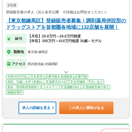
正社員
登録販売者の求人（法人名非公開 ※詳細はお問合せください）
【東京都練馬区】登録販売者募集！調剤薬局併設型の
ドラッグストアを首都圏各地域に132店舗を展開！
【月収】20.0万円～26.0万円程度
給与
【年収】300万円～410万円程度 30歳～モデル
勤務地
東京都 練馬区
アクセス
西武新宿線 武蔵関駅
年収400万円以上可
新卒も応募可能
未経験者も応募可能
原則、引越しを伴う転勤なし
残業月10ｈ以下
住宅補助（手当）あり
産休・育休取得実績有り
スキルアップ
店舗数30以上
登録販売者の求人
積極採用中
求人の詳細を見る
この求人に興味がある