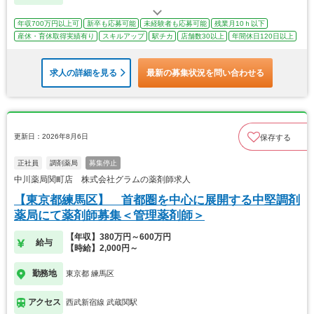
年収700万円以上可
新卒も応募可能
未経験者も応募可能
残業月10ｈ以下
産休・育休取得実績有り
スキルアップ
駅チカ
店舗数30以上
年間休日120日以上
求人の詳細を見る
最新の募集状況を問い合わせる
更新日：2026年8月6日
保存する
正社員
調剤薬局
募集停止
中川薬局関町店 株式会社グラムの薬剤師求人
【東京都練馬区】 首都圏を中心に展開する中堅調剤
薬局にて薬剤師募集＜管理薬剤師＞
【年収】380万円～600万円
給与
【時給】2,000円～
勤務地
東京都 練馬区
アクセス
西武新宿線 武蔵関駅