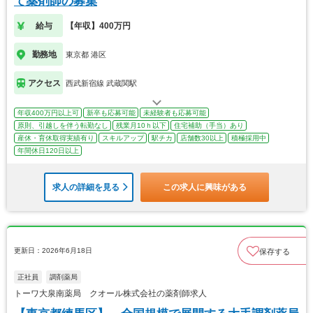
て薬剤師の募集
給与
【年収】400万円
勤務地
東京都 港区
アクセス
西武新宿線 武蔵関駅
年収400万円以上可
新卒も応募可能
未経験者も応募可能
原則、引越しを伴う転勤なし
残業月10ｈ以下
住宅補助（手当）あり
産休・育休取得実績有り
スキルアップ
駅チカ
店舗数30以上
積極採用中
年間休日120日以上
求人の詳細を見る
この求人に興味がある
更新日：2026年6月18日
保存する
正社員
調剤薬局
トーワ大泉南薬局 クオール株式会社の薬剤師求人