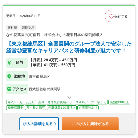
更新日：2026年6月18日
保存する
正社員
調剤薬局
なの花薬局 関町南店 株式会社なの花東日本の薬剤師求人
【東京都練馬区】全国展開のグループ法人で安定した
経営◎豊富なキャリアパスと研修制度が魅力です！
【月収】28.4万円～45.0万円
給与
【年収】411万円～550万円
勤務地
東京都 練馬区
アクセス
西武新宿線 武蔵関駅
年収550万円以上可
産休・育休取得実績有り
スキルアップ
駅チカ
店舗数30以上
積極採用中
夏～秋入職可
年間休日120日以上
在宅業務あり
求人の詳細を見る
この求人に興味がある