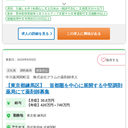
原則、引越しを伴う転勤なし
土日休み（相談可含む）
残業月10ｈ以下
産休・育休取得実績有り
スキルアップ
駅チカ
車通勤可
店舗数30以上
積極採用中
年間休日120日以上
求人の詳細を見る
この求人に興味がある
更新日：2026年8月6日
保存する
正社員
調剤薬局
募集停止
中川薬局関町店 株式会社グラムの薬剤師求人
【東京都練馬区】 首都圏を中心に展開する中堅調剤
薬局にて薬剤師募集
【月収】30.0万円
給与
【年収】420万円～740万円
勤務地
東京都 練馬区
アクセス
西武新宿線 武蔵関駅