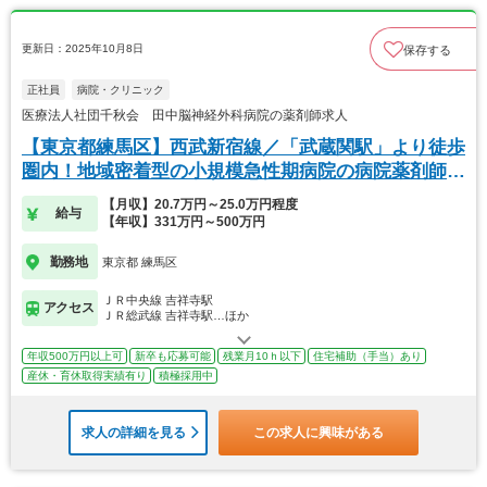
更新日：2025年10月8日
保存する
正社員
病院・クリニック
医療法人社団千秋会 田中脳神経外科病院の薬剤師求人
【東京都練馬区】西武新宿線／「武蔵関駅」より徒歩
圏内！地域密着型の小規模急性期病院の病院薬剤師求
人
【月収】20.7万円～25.0万円程度
給与
【年収】331万円～500万円
勤務地
東京都 練馬区
ＪＲ中央線 吉祥寺駅
アクセス
ＪＲ総武線 吉祥寺駅…ほか
年収500万円以上可
新卒も応募可能
残業月10ｈ以下
住宅補助（手当）あり
産休・育休取得実績有り
積極採用中
求人の詳細を見る
この求人に興味がある