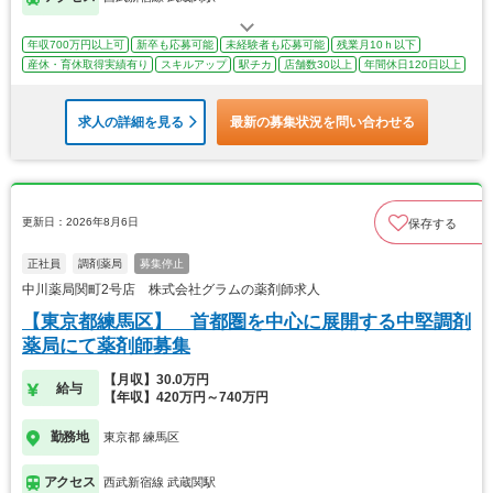
年収700万円以上可
新卒も応募可能
未経験者も応募可能
残業月10ｈ以下
産休・育休取得実績有り
スキルアップ
駅チカ
店舗数30以上
年間休日120日以上
求人の詳細を見る
最新の募集状況を問い合わせる
更新日：2026年8月6日
保存する
正社員
調剤薬局
募集停止
中川薬局関町2号店 株式会社グラムの薬剤師求人
【東京都練馬区】 首都圏を中心に展開する中堅調剤
薬局にて薬剤師募集
【月収】30.0万円
給与
【年収】420万円～740万円
勤務地
東京都 練馬区
アクセス
西武新宿線 武蔵関駅