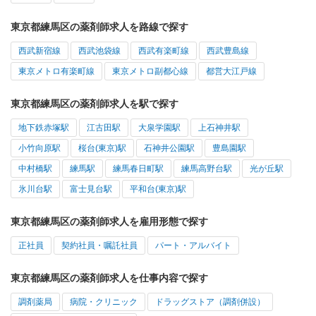
東京都練馬区の薬剤師求人を路線で探す
西武新宿線
西武池袋線
西武有楽町線
西武豊島線
東京メトロ有楽町線
東京メトロ副都心線
都営大江戸線
東京都練馬区の薬剤師求人を駅で探す
地下鉄赤塚駅
江古田駅
大泉学園駅
上石神井駅
小竹向原駅
桜台(東京)駅
石神井公園駅
豊島園駅
中村橋駅
練馬駅
練馬春日町駅
練馬高野台駅
光が丘駅
氷川台駅
富士見台駅
平和台(東京)駅
東京都練馬区の薬剤師求人を雇用形態で探す
正社員
契約社員・嘱託社員
パート・アルバイト
東京都練馬区の薬剤師求人を仕事内容で探す
調剤薬局
病院・クリニック
ドラッグストア（調剤併設）