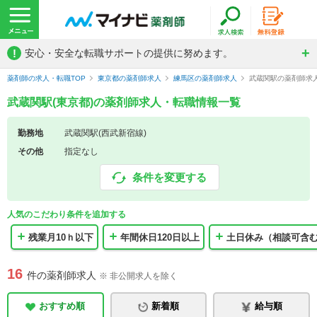
!
安心・安全な転職サポートの提供に努めます。
薬剤師の求人・転職TOP
東京都の薬剤師求人
練馬区の薬剤師求人
武蔵関駅の薬剤師求
武蔵関駅(東京都)の薬剤師求人・転職情報一覧
勤務地
武蔵関駅(西武新宿線)
その他
指定なし
条件を変更する
人気のこだわり条件を追加する
残業月10ｈ以下
年間休日120日以上
土日休み（相談可含
16
件の薬剤師求人
※ 非公開求人を除く
おすすめ順
新着順
給与順