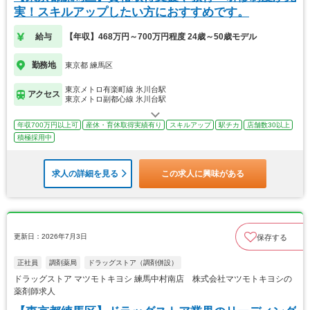
実！スキルアップしたい方におすすめです。
給与
【年収】468万円～700万円程度 24歳～50歳モデル
勤務地
東京都 練馬区
東京メトロ有楽町線 氷川台駅
アクセス
東京メトロ副都心線 氷川台駅
年収700万円以上可
産休・育休取得実績有り
スキルアップ
駅チカ
店舗数30以上
積極採用中
求人の詳細を見る
この求人に興味がある
更新日：2026年7月3日
保存する
正社員
調剤薬局
ドラッグストア（調剤併設）
ドラッグストア マツモトキヨシ 練馬中村南店 株式会社マツモトキヨシの
薬剤師求人