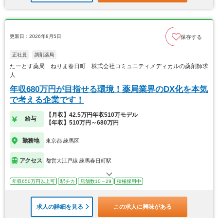
更新日：2026年8月5日
保存する
正社員
調剤薬局
たーとす薬局 ねりま春日町 株式会社コミュニティメディカルの薬剤師求
人
年収680万円が目指せる環境！薬局業界のDX化を本気
で考える企業です！
【月収】42.5万円年収510万モデル
給与
【年収】510万円～680万円
勤務地
東京都 練馬区
アクセス
都営大江戸線 練馬春日町駅
年収650万円以上可
駅チカ
店舗数10～29
積極採用中
求人の詳細を見る
この求人に興味がある