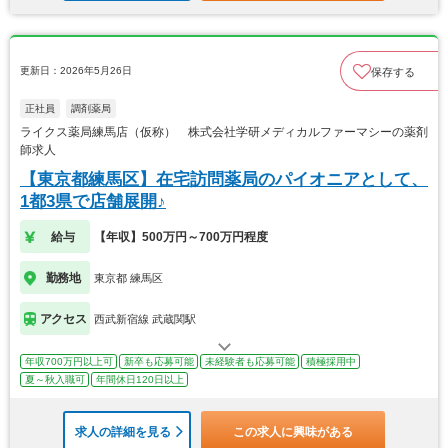
更新日：2026年5月26日
保存する
正社員
調剤薬局
ライクス薬局練馬店（仮称） 株式会社学研メディカルファーマシーの薬剤
師求人
【東京都練馬区】在宅訪問薬局のパイオニアとして、
1都3県で店舗展開♪
給与
【年収】500万円～700万円程度
勤務地
東京都 練馬区
アクセス
西武新宿線 武蔵関駅
年収700万円以上可
新卒も応募可能
未経験者も応募可能
積極採用中
夏～秋入職可
年間休日120日以上
求人の詳細を見る
この求人に興味がある