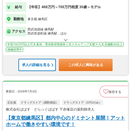
給与
【年収】468万円～700万円程度 30歳～モデル
勤務地
東京都 練馬区
西武池袋線 練馬駅
アクセス
西武有楽町線 練馬駅…ほか
年収700万円以上可
産休・育休取得実績有り
スキルアップ
駅チカ
店舗数30以上
積極採用中
求人の詳細を見る
この求人に興味がある
更新日：2026年7月3日
保存する
正社員
ドラッグストア（調剤併設）
ドラッグストア（OTCのみ）
株式会社ぱぱす どらっぐぱぱす 下赤塚店の薬剤師求人
【東京都練馬区】都内中心のドミナント展開！アット
ホームで働きやすい環境です！