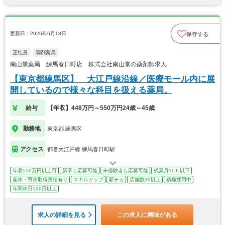
更新日：2026年6月18日
保存する
正社員
調剤薬局
南山堂薬局 練馬春日町店 株式会社南山堂の薬剤師求人
【東京都練馬区】 大江戸線沿線／医療モール内に展
開しているので様々な科目を扱える薬局。
給与
【年収】448万円～550万円24歳～45歳
勤務地
東京都 練馬区
アクセス
都営大江戸線 練馬春日町駅
年収550万円以上可
新卒も応募可能
未経験者も応募可能
残業月10ｈ以下
産休・育休取得実績有り
スキルアップ
駅チカ
店舗数30以上
積極採用中
年間休日120日以上
求人の詳細を見る
この求人に興味がある