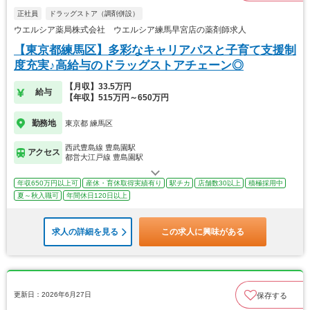
正社員
ドラッグストア（調剤併設）
ウエルシア薬局株式会社 ウエルシア練馬早宮店の薬剤師求人
【東京都練馬区】多彩なキャリアパスと子育て支援制
度充実♪高給与のドラッグストアチェーン◎
【月収】33.5万円
給与
【年収】515万円～650万円
勤務地
東京都 練馬区
西武豊島線 豊島園駅
アクセス
都営大江戸線 豊島園駅
年収650万円以上可
産休・育休取得実績有り
駅チカ
店舗数30以上
積極採用中
夏～秋入職可
年間休日120日以上
求人の詳細を見る
この求人に興味がある
更新日：2026年6月27日
保存する