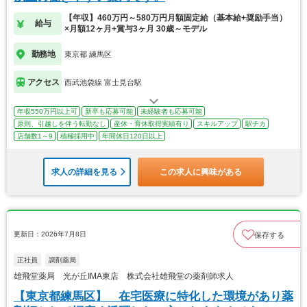
【年収】460万円～580万円月額固定給（基本給+奨励手当）
給与
×月額12ヶ月+賞与3ヶ月 30歳～モデル
勤務地
東京都 練馬区
アクセス
西武池袋線 富士見台駅
年収550万円以上可
新卒も応募可能
未経験者も応募可能
原則、引越しを伴う転勤なし
産休・育休取得実績有り
スキルアップ
駅チカ
店舗数1～9
積極採用中
年間休日120日以上
求人の詳細を見る
この求人に興味がある
更新日：2026年7月8日
保存する
正社員
調剤薬局
雄飛堂薬局 光が丘IMA東店 株式会社雄飛堂の薬剤師求人
【東京都練馬区】 在宅医療に特化した環境があり薬