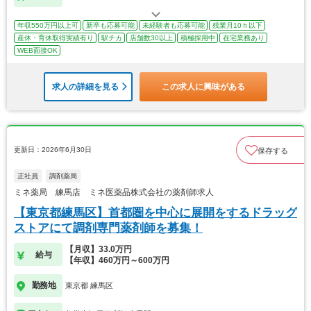
年収550万円以上可
新卒も応募可能
未経験者も応募可能
残業月10ｈ以下
産休・育休取得実績有り
駅チカ
店舗数30以上
積極採用中
在宅業務あり
WEB面接OK
求人の詳細を見る
この求人に興味がある
更新日：2026年6月30日
保存する
正社員
調剤薬局
ミネ薬局 練馬店 ミネ医薬品株式会社の薬剤師求人
【東京都練馬区】首都圏を中心に展開をするドラッグ
ストアにて調剤専門薬剤師を募集！
【月収】33.0万円
給与
【年収】460万円～600万円
勤務地
東京都 練馬区