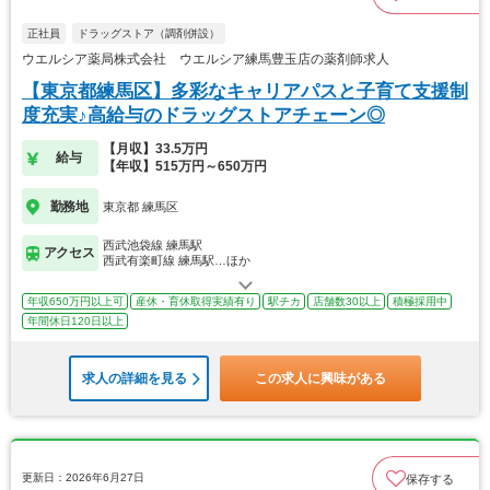
正社員
ドラッグストア（調剤併設）
ウエルシア薬局株式会社 ウエルシア練馬豊玉店の薬剤師求人
【東京都練馬区】多彩なキャリアパスと子育て支援制
度充実♪高給与のドラッグストアチェーン◎
【月収】33.5万円
給与
【年収】515万円～650万円
勤務地
東京都 練馬区
西武池袋線 練馬駅
アクセス
西武有楽町線 練馬駅…ほか
年収650万円以上可
産休・育休取得実績有り
駅チカ
店舗数30以上
積極採用中
年間休日120日以上
求人の詳細を見る
この求人に興味がある
更新日：2026年6月27日
保存する