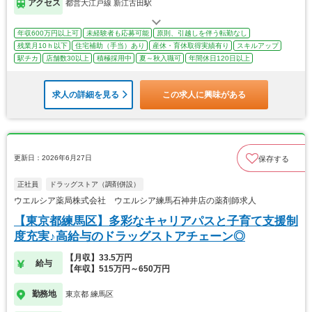
アクセス
都営大江戸線 新江古田駅
年収600万円以上可
未経験者も応募可能
原則、引越しを伴う転勤なし
残業月10ｈ以下
住宅補助（手当）あり
産休・育休取得実績有り
スキルアップ
駅チカ
店舗数30以上
積極採用中
夏～秋入職可
年間休日120日以上
求人の詳細を見る
この求人に興味がある
更新日：2026年6月27日
保存する
正社員
ドラッグストア（調剤併設）
ウエルシア薬局株式会社 ウエルシア練馬石神井店の薬剤師求人
【東京都練馬区】多彩なキャリアパスと子育て支援制
度充実♪高給与のドラッグストアチェーン◎
【月収】33.5万円
給与
【年収】515万円～650万円
勤務地
東京都 練馬区