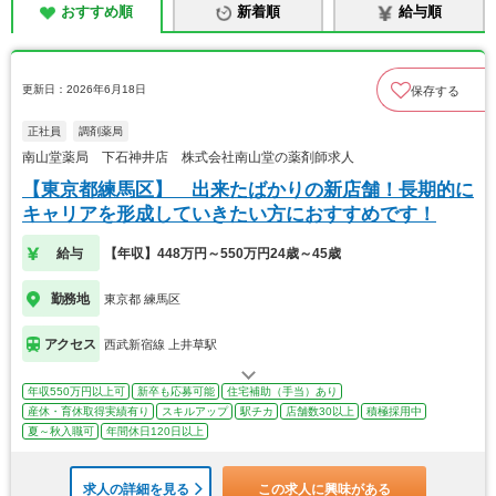
おすすめ順
新着順
給与順
更新日：2026年6月18日
保存する
正社員
調剤薬局
南山堂薬局 下石神井店 株式会社南山堂の薬剤師求人
【東京都練馬区】 出来たばかりの新店舗！長期的に
キャリアを形成していきたい方におすすめです！
給与
【年収】448万円～550万円24歳～45歳
勤務地
東京都 練馬区
アクセス
西武新宿線 上井草駅
年収550万円以上可
新卒も応募可能
住宅補助（手当）あり
産休・育休取得実績有り
スキルアップ
駅チカ
店舗数30以上
積極採用中
夏～秋入職可
年間休日120日以上
求人の詳細を見る
この求人に興味がある