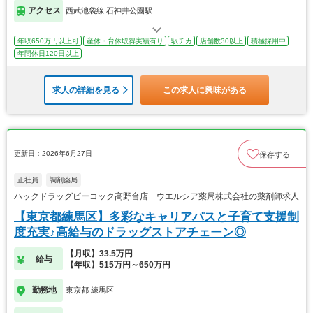
アクセス
西武池袋線 石神井公園駅
年収650万円以上可
産休・育休取得実績有り
駅チカ
店舗数30以上
積極採用中
年間休日120日以上
求人の詳細を見る
この求人に興味がある
更新日：2026年6月27日
保存する
正社員
調剤薬局
ハックドラッグピーコック高野台店 ウエルシア薬局株式会社の薬剤師求人
【東京都練馬区】多彩なキャリアパスと子育て支援制
度充実♪高給与のドラッグストアチェーン◎
【月収】33.5万円
給与
【年収】515万円～650万円
勤務地
東京都 練馬区