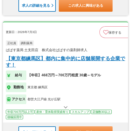
求人の詳細を見る
この求人に興味がある
更新日：2026年7月3日
保存する
正社員
調剤薬局
ぱぱす薬局 土支田店 株式会社ぱぱすの薬剤師求人
【東京都練馬区】都内に集中的に店舗展開する企業で
す！
給与
【年収】468万円～700万円程度 30歳～モデル
勤務地
東京都 練馬区
アクセス
都営大江戸線 光が丘駅
年収700万円以上可
産休・育休取得実績有り
スキルアップ
店舗数30以上
積極採用中