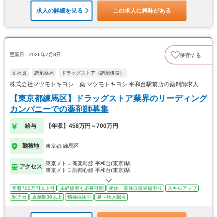
求人の詳細を見る
この求人に興味がある
更新日：2026年7月3日
保存する
正社員
調剤薬局
ドラッグストア（調剤併設）
株式会社マツモトキヨシ 薬 マツモトキヨシ 平和台駅前店の薬剤師求人
【東京都練馬区】ドラッグストア業界のリーディング
カンパニーでの薬剤師募集
給与
【年収】458万円～700万円
勤務地
東京都 練馬区
東京メトロ有楽町線 平和台(東京)駅
アクセス
東京メトロ副都心線 平和台(東京)駅
年収700万円以上可
未経験者も応募可能
産休・育休取得実績有り
スキルアップ
駅チカ
店舗数30以上
積極採用中
夏～秋入職可