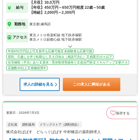
【月収】30.0万円
給与
【年収】450万円～650万円程度 22歳～50歳
【時給】2,000円～2,300円
勤務地
東京都 練馬区
東京メトロ有楽町線 地下鉄赤塚駅
アクセス
東京メトロ副都心線 地下鉄赤塚駅
年収650万円以上可
新卒も応募可能
未経験者も応募可能
原則、引越しを伴う転勤なし
土日休み（相談可含む）
残業月10ｈ以下
住宅補助（手当）あり
産休・育休取得実績有り
総合門前
スキルアップ
駅チカ
店舗数30以上
積極採用中
求人の詳細を見る
この求人に興味がある
更新日：2026年7月3日
保存する
正社員
調剤薬局
ドラッグストア（調剤併設）
株式会社ぱぱす どらっぐぱぱす 中村橋店の薬剤師求人