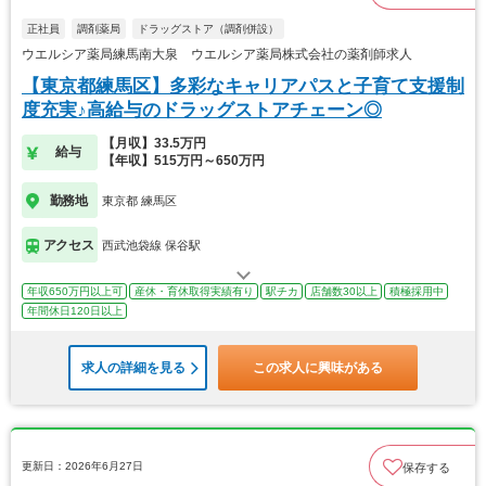
正社員
調剤薬局
ドラッグストア（調剤併設）
ウエルシア薬局練馬南大泉 ウエルシア薬局株式会社の薬剤師求人
【東京都練馬区】多彩なキャリアパスと子育て支援制
度充実♪高給与のドラッグストアチェーン◎
【月収】33.5万円
給与
【年収】515万円～650万円
勤務地
東京都 練馬区
アクセス
西武池袋線 保谷駅
年収650万円以上可
産休・育休取得実績有り
駅チカ
店舗数30以上
積極採用中
年間休日120日以上
求人の詳細を見る
この求人に興味がある
更新日：2026年6月27日
保存する