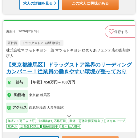
求人の詳細を見る
この求人に興味がある
更新日：2026年7月3日
保存する
正社員
ドラッグストア（調剤併設）
株式会社マツモトキヨシ 薬 マツモトキヨシ ゆめりあフェンテ店の薬剤師
求人
【東京都練馬区】ドラッグストア業界のリーディング
カンパニー！従業員の働きやすい環境が整っておりま
す！
給与
【年収】458万円～700万円
勤務地
東京都 練馬区
アクセス
西武池袋線 大泉学園駅
年収700万円以上可
未経験者も応募可能
産休・育休取得実績有り
スキルアップ
駅チカ
店舗数30以上
積極採用中
夏～秋入職可