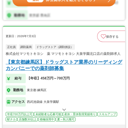
更新日：2026年7月3日
保存する
正社員
調剤薬局
ドラッグストア（調剤併設）
株式会社マツモトキヨシ 薬 マツモトキヨシ 大泉学園北口店の薬剤師求人
【東京都練馬区】ドラッグストア業界のリーディング
カンパニーでの薬剤師募集
給与
【年収】458万円～700万円
勤務地
東京都 練馬区
アクセス
西武池袋線 大泉学園駅
年収700万円以上可
未経験者も応募可能
産休・育休取得実績有り
スキルアップ
駅チカ
店舗数30以上
積極採用中
夏～秋入職可