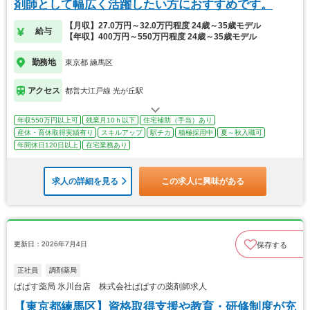
剤師として幅広く活躍したい方におすすめです。
【月収】27.0万円～32.0万円程度 24歳～35歳モデル
給与
【年収】400万円～550万円程度 24歳～35歳モデル
勤務地
東京都 練馬区
アクセス
都営大江戸線 光が丘駅
年収550万円以上可
残業月10ｈ以下
住宅補助（手当）あり
産休・育休取得実績有り
スキルアップ
駅チカ
積極採用中
夏～秋入職可
年間休日120日以上
在宅業務あり
求人の詳細を見る
この求人に興味がある
更新日：2026年7月4日
保存する
正社員
調剤薬局
ぱぱす薬局 氷川台店 株式会社ぱぱすの薬剤師求人
【東京都練馬区】資格取得支援や教育・研修制度が充