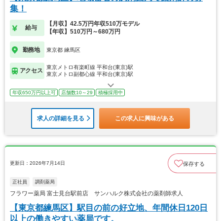
集！
【月収】42.5万円年収510万モデル
給与
【年収】510万円～680万円
勤務地
東京都 練馬区
東京メトロ有楽町線 平和台(東京)駅
アクセス
東京メトロ副都心線 平和台(東京)駅
年収650万円以上可
店舗数10～29
積極採用中
求人の詳細を見る
この求人に興味がある
更新日：2026年7月14日
保存する
正社員
調剤薬局
フラワー薬局 富士見台駅前店 サンハルク株式会社の薬剤師求人
【東京都練馬区】駅目の前の好立地、年間休日120日
以上の働きやすい薬局です。