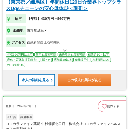
【東京都／練馬区】年間休日120日☆業界トップクラ
スDgsチェーンの安心母体◎＜調剤＞
給与
【年収】430万円～560万円
勤務地
東京都 練馬区
アクセス
西武新宿線 上石神井駅
年収550万円以上可
新卒も応募可能
未経験者も応募可能
残業月10ｈ以下
産休・育休取得実績有り
駅チカ
店舗数30以上
積極採用中
在宅業務あり
WEB面接OK
求人の詳細を見る
この求人に興味がある
更新日：2026年7月3日
保存する
正社員
調剤薬局
ココカラファイン薬局 中村橋駅北口店 株式会社ココカラファインヘルス