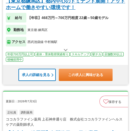
【東京都練馬区】都内中心のドミナント展開！アット
ホームで働きやすい環境です！
給与
【年収】468万円～700万円程度 22歳～50歳モデル
勤務地
東京都 練馬区
アクセス
西武池袋線 中村橋駅
年収700万円以上可
産休・育休取得実績有り
スキルアップ
駅チカ
店舗数30以上
積極採用中
求人の詳細を見る
この求人に興味がある
更新日：2026年7月3日
保存する
正社員
調剤薬局
ココカラファイン薬局 上石神井通り店 株式会社ココカラファインヘルス
ケアの薬剤師求人