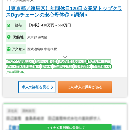
ケアの薬剤師求人
【東京都／練馬区】年間休日120日☆業界トップクラ
スDgsチェーンの安心母体◎＜調剤＞
給与
【年収】430万円～560万円
勤務地
東京都 練馬区
アクセス
西武池袋線 中村橋駅
年収550万円以上可
新卒も応募可能
未経験者も応募可能
残業月10ｈ以下
産休・育休取得実績有り
駅チカ
店舗数30以上
積極採用中
在宅業務あり
WEB面接OK
求人の詳細を見る
この求人に興味がある