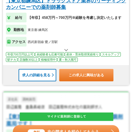
【東京都練馬区】ドラッグストア業界のリーディング
カンパニーでの薬剤師募集
給与
【年収】458万円～700万円※経験を考慮し決定いたします
勤務地
東京都 練馬区
アクセス
西武新宿線 鷺ノ宮駅
年収700万円以上可
未経験者も応募可能
産休・育休取得実績有り
スキルアップ
駅チカ
店舗数30以上
積極採用中
夏～秋入職可
求人の詳細を見る
この求人に興味がある