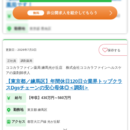
更新日：2026年7月3日
保存する
正社員
調剤薬局
ココカラファイン薬局 練馬光が丘店 株式会社ココカラファインヘルスケ
アの薬剤師求人
【東京都／練馬区】年間休日120日☆業界トップクラ
スDgsチェーンの安心母体◎＜調剤＞
給与
【年収】430万円～560万円
勤務地
東京都 練馬区
アクセス
都営大江戸線 光が丘駅