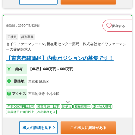
更新日：2026年5月26日
保存する
正社員
調剤薬局
セイワファーマシー 中村橋在宅センター薬局 株式会社セイワファーマシ
ーの薬剤師求人
【東京都練馬区】内勤ポジションの募集です！
給与
【年収】440万円～600万円
勤務地
東京都 練馬区
アクセス
西武池袋線 中村橋駅
年収600万円以上可
残業月10ｈ以下
駅チカ
積極採用中
夏～秋入職可
年間休日120日以上
在宅業務あり
求人の詳細を見る
この求人に興味がある