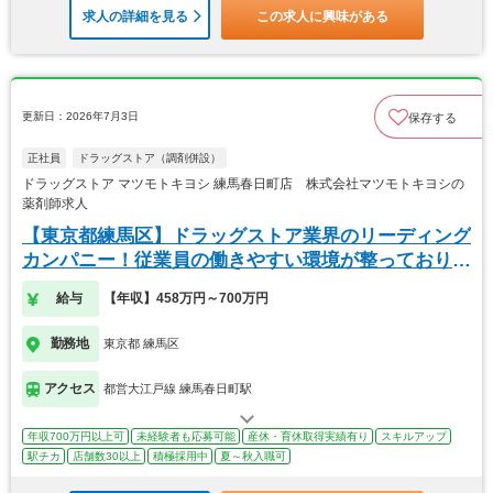
求人の詳細を見る
この求人に興味がある
更新日：2026年7月3日
保存する
正社員
ドラッグストア（調剤併設）
ドラッグストア マツモトキヨシ 練馬春日町店 株式会社マツモトキヨシの
薬剤師求人
【東京都練馬区】ドラッグストア業界のリーディング
カンパニー！従業員の働きやすい環境が整っておりま
す！
給与
【年収】458万円～700万円
勤務地
東京都 練馬区
アクセス
都営大江戸線 練馬春日町駅
年収700万円以上可
未経験者も応募可能
産休・育休取得実績有り
スキルアップ
駅チカ
店舗数30以上
積極採用中
夏～秋入職可