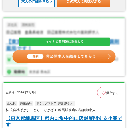
求人の詳細を見る
この求人に興味がある
更新日：2026年7月3日
保存する
正社員
調剤薬局
ドラッグストア（調剤併設）
株式会社ぱぱす どらっぐぱぱす 練馬駅前店の薬剤師求人
【東京都練馬区】都内に集中的に店舗展開する企業で
す！