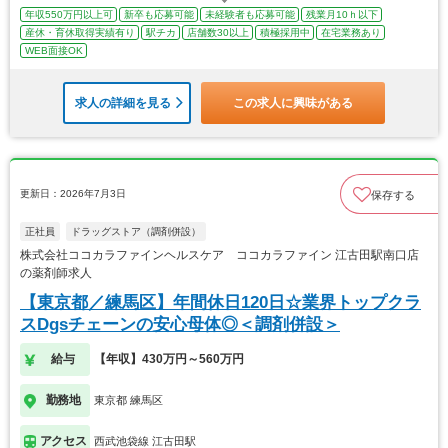
年収550万円以上可
新卒も応募可能
未経験者も応募可能
残業月10ｈ以下
産休・育休取得実績有り
駅チカ
店舗数30以上
積極採用中
在宅業務あり
WEB面接OK
求人の詳細を見る
この求人に興味がある
更新日：2026年7月3日
保存する
正社員
ドラッグストア（調剤併設）
株式会社ココカラファインヘルスケア ココカラファイン 江古田駅南口店
の薬剤師求人
【東京都／練馬区】年間休日120日☆業界トップクラ
スDgsチェーンの安心母体◎＜調剤併設＞
給与
【年収】430万円～560万円
勤務地
東京都 練馬区
アクセス
西武池袋線 江古田駅