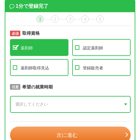
1分で登録完了
1
2
3
4
5
取得資格
必須
必須
薬剤師
認定薬剤師
薬剤師取得見込
登録販売者
取得予定年
希望の就業時期
必須
任意
年 3月
次に進む