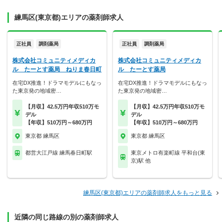
練馬区(東京都)エリアの薬剤師求人
正社員
調剤薬局
正社員
調剤薬局
株式会社コミュニティメディカ
株式会社コミュニティメディカ
ル たーとす薬局 ねりま春日町
ル たーとす薬局
在宅DX推進！ドラマモデルにもなっ
在宅DX推進！ドラマモデルにもなっ
た東京発の地域密…
た東京発の地域密…
【月収】42.5万円年収510万モ
【月収】42.5万円年収510万モ
デル
デル
【年収】510万円～680万円
【年収】510万円～680万円
東京都 練馬区
東京都 練馬区
都営大江戸線 練馬春日町駅
東京メトロ有楽町線 平和台(東
京)駅 他
練馬区(東京都)エリアの薬剤師求人をもっと見る
近隣の同じ路線の別の薬剤師求人