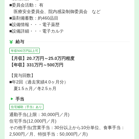
■委員会活動： 有
医療安全委員会、院内感染制御委員会 など
■薬剤備蓄数：約460品目
■設備情報・・・電子薬歴
■設備詳細・・・電子カルテ
給与
年収500万円以上可
【月収】20.7万円～25.0万円程度
【年収】331万円～500万円
【賞与回数】
■年2回（過去実績4.0ヶ月分）
夏1.5ヵ月／冬2.5ヵ月
手当
住宅補助（手当）あり
通勤手当(上限：30,000円／月)
住宅手当(12,000円／月)
その他手当(営業手当：30分以上から10分単位、食事手当：
2,500円／月、特技手当：50,000円／月)