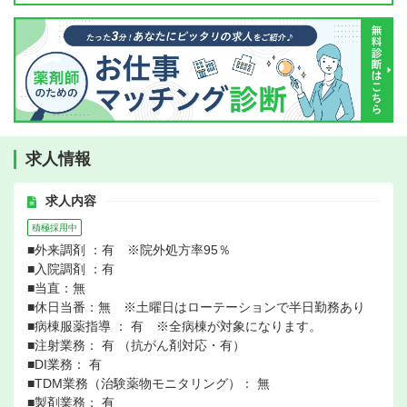
求人情報
求人内容
積極採用中
■外来調剤 ：有 ※院外処方率95％
■入院調剤 ：有
■当直：無
■休日当番：無 ※土曜日はローテーションで半日勤務あり
■病棟服薬指導 ： 有 ※全病棟が対象になります。
■注射業務： 有 （抗がん剤対応・有）
■DI業務： 有
■TDM業務（治験薬物モニタリング）： 無
■製剤業務： 有