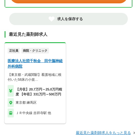
求人を保存する
最近見た薬剤師求人
正社員
病院・クリニック
医療法人社団千秋会 田中脳神経
外科病院
【東京都・武蔵関駅】看護地域に根
付いた58床の小規…
【月収】20.7万円～25.0万円程
度 【年収】331万円～500万円
東京都 練馬区
ＪＲ中央線 吉祥寺駅 他
最近見た薬剤師求人をもっと見る