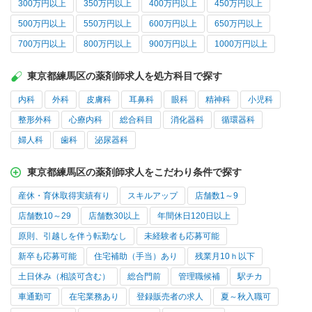
300万円以上
350万円以上
400万円以上
450万円以上
500万円以上
550万円以上
600万円以上
650万円以上
700万円以上
800万円以上
900万円以上
1000万円以上
東京都練馬区の薬剤師求人を処方科目で探す
内科
外科
皮膚科
耳鼻科
眼科
精神科
小児科
整形外科
心療内科
総合科目
消化器科
循環器科
婦人科
歯科
泌尿器科
東京都練馬区の薬剤師求人をこだわり条件で探す
産休・育休取得実績有り
スキルアップ
店舗数1～9
店舗数10～29
店舗数30以上
年間休日120日以上
原則、引越しを伴う転勤なし
未経験者も応募可能
新卒も応募可能
住宅補助（手当）あり
残業月10ｈ以下
土日休み（相談可含む）
総合門前
管理職候補
駅チカ
車通勤可
在宅業務あり
登録販売者の求人
夏～秋入職可