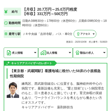
【月収】20.7万円～25.0万円程度
給与
【年収】331万円～500万円
日勤A:08時30分～17時00分（休憩60分）,日勤B:09時30分～18
勤務時間
時00分（休憩60分）
最寄り駅
ＪＲ中央線「吉祥寺駅」 バス・車0分
アクセス
更新日：2025/10/08 求人番号：510820
求人情報
法人情報
類似の求人
キャリアアドバイザーのレポート
【東京都・武蔵関駅】看護地域に根付いた58床の小規模急
性期病院
練馬区、西武新宿線沿いに位置する、脳神経外科中心の
病院です。最新設備も充実し、”愛と技術”という病院理念
のもと、日々患者さんと接しています。育児休暇の実績
もあり、ワークライフバランスを考えながら働きたい方
にオススメです。
キャリアアドバイザー 薬剤師担当