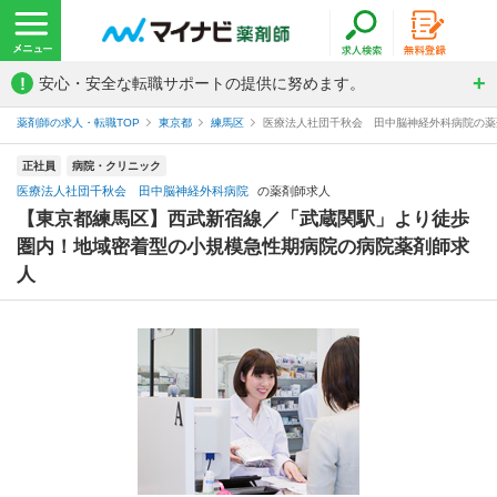
!
安心・安全な転職サポートの提供に努めます。
薬剤師の求人・転職TOP
東京都
練馬区
医療法人社団千秋会 田中脳神経外科病院の薬
正社員
病院・クリニック
医療法人社団千秋会 田中脳神経外科病院
の薬剤師求人
【東京都練馬区】西武新宿線／「武蔵関駅」より徒歩
圏内！地域密着型の小規模急性期病院の病院薬剤師求
人