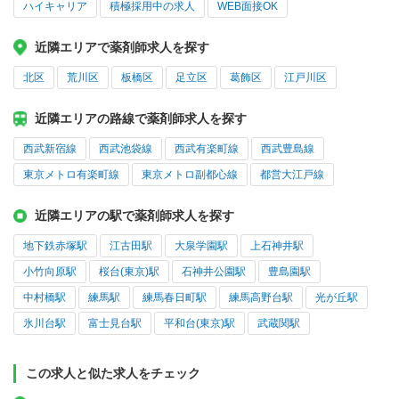
ハイキャリア
積極採用中の求人
WEB面接OK
近隣エリアで薬剤師求人を探す
北区
荒川区
板橋区
足立区
葛飾区
江戸川区
近隣エリアの路線で薬剤師求人を探す
西武新宿線
西武池袋線
西武有楽町線
西武豊島線
東京メトロ有楽町線
東京メトロ副都心線
都営大江戸線
近隣エリアの駅で薬剤師求人を探す
地下鉄赤塚駅
江古田駅
大泉学園駅
上石神井駅
小竹向原駅
桜台(東京)駅
石神井公園駅
豊島園駅
中村橋駅
練馬駅
練馬春日町駅
練馬高野台駅
光が丘駅
氷川台駅
富士見台駅
平和台(東京)駅
武蔵関駅
この求人と似た求人をチェック