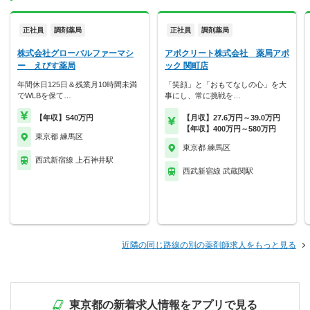
正社員
調剤薬局
正社員
調剤薬局
株式会社グローバルファーマシ
アポクリート株式会社 薬局アポ
ー えびす薬局
ック 関町店
年間休日125日＆残業月10時間未満
「笑顔」と「おもてなしの心」を大
でWLBを保て…
事にし、常に挑戦を…
【年収】540万円
【月収】27.6万円～39.0万円
【年収】400万円～580万円
東京都 練馬区
東京都 練馬区
西武新宿線 上石神井駅
西武新宿線 武蔵関駅
近隣の同じ路線の別の薬剤師求人をもっと見る
東京都の新着求人情報をアプリで見る