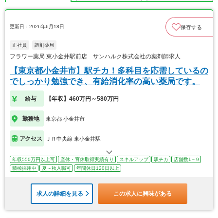
更新日：2026年6月18日
保存する
正社員
調剤薬局
フラワー薬局 東小金井駅前店 サンハルク株式会社の薬剤師求人
【東京都小金井市】駅チカ！多科目を応需しているの
でしっかり勉強でき、有給消化率の高い薬局です。
給与
【年収】460万円～580万円
勤務地
東京都 小金井市
アクセス
ＪＲ中央線 東小金井駅
年収550万円以上可
産休・育休取得実績有り
スキルアップ
駅チカ
店舗数1～9
積極採用中
夏～秋入職可
年間休日120日以上
求人の詳細を見る
この求人に興味がある