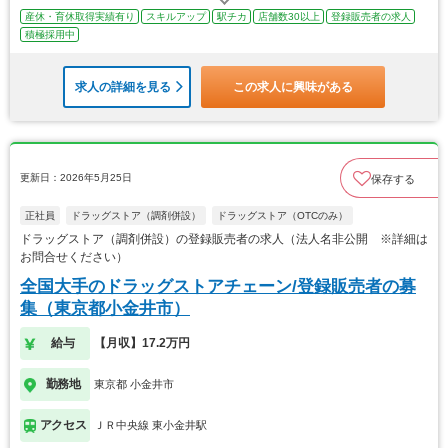
産休・育休取得実績有り
スキルアップ
駅チカ
店舗数30以上
登録販売者の求人
積極採用中
求人の詳細を見る
この求人に興味がある
更新日：2026年5月25日
保存する
正社員
ドラッグストア（調剤併設）
ドラッグストア（OTCのみ）
ドラッグストア（調剤併設）の登録販売者の求人（法人名非公開 ※詳細は
お問合せください）
全国大手のドラッグストアチェーン/登録販売者の募
集（東京都小金井市）
給与
【月収】17.2万円
勤務地
東京都 小金井市
アクセス
ＪＲ中央線 東小金井駅