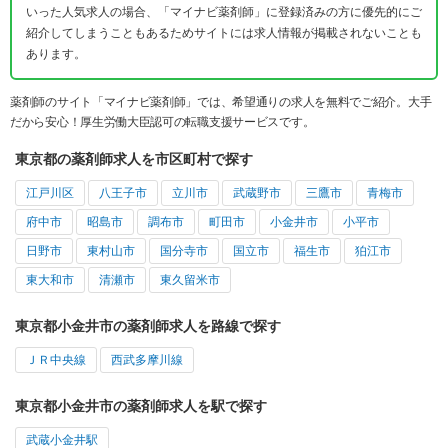
いった人気求人の場合、「マイナビ薬剤師」に登録済みの方に優先的にご
紹介してしまうこともあるためサイトには求人情報が掲載されないことも
あります。
薬剤師のサイト「マイナビ薬剤師」では、希望通りの求人を無料でご紹介。大手
だから安心！厚生労働大臣認可の転職支援サービスです。
東京都の薬剤師求人を市区町村で探す
江戸川区
八王子市
立川市
武蔵野市
三鷹市
青梅市
府中市
昭島市
調布市
町田市
小金井市
小平市
日野市
東村山市
国分寺市
国立市
福生市
狛江市
東大和市
清瀬市
東久留米市
東京都小金井市の薬剤師求人を路線で探す
ＪＲ中央線
西武多摩川線
東京都小金井市の薬剤師求人を駅で探す
武蔵小金井駅