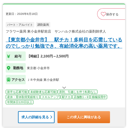
更新日：2026年6月18日
保存する
パート・アルバイト
調剤薬局
フラワー薬局 東小金井駅前店 サンハルク株式会社の薬剤師求人
【東京都小金井市】 駅チカ！多科目を応需している
のでしっかり勉強でき、有給消化率の高い薬局です。
給与
【時給】2,100円～2,500円
勤務地
東京都 小金井市
アクセス
ＪＲ中央線 東小金井駅
新卒も応募可能
未経験者も応募可能
原則、引越しを伴う転勤なし
産休・育休取得実績有り
スキルアップ
駅チカ
店舗数1～9
積極採用中
年間休日120日以上
求人の詳細を見る
この求人に興味がある