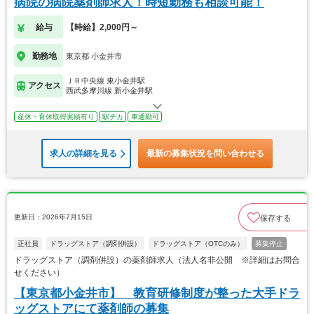
病院の病院薬剤師求人！時短勤務も相談可能！
給与
【時給】2,000円～
勤務地
東京都 小金井市
ＪＲ中央線 東小金井駅
アクセス
西武多摩川線 新小金井駅
産休・育休取得実績有り
駅チカ
車通勤可
求人の詳細を見る
最新の募集状況を問い合わせる
更新日：2026年7月15日
保存する
正社員
ドラッグストア（調剤併設）
ドラッグストア（OTCのみ）
募集停止
ドラッグストア（調剤併設）の薬剤師求人（法人名非公開 ※詳細はお問合
せください）
【東京都小金井市】 教育研修制度が整った大手ドラ
ッグストアにて薬剤師の募集