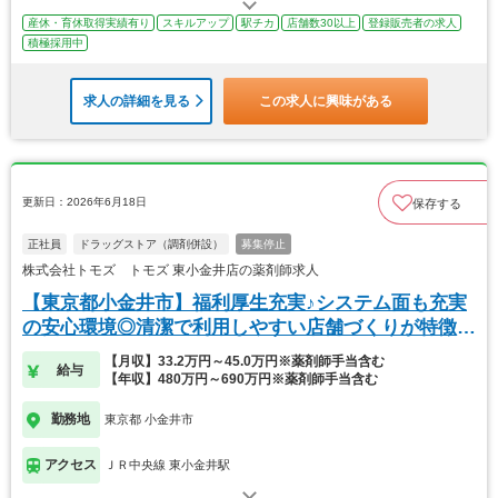
産休・育休取得実績有り
スキルアップ
駅チカ
店舗数30以上
登録販売者の求人
積極採用中
求人の詳細を見る
この求人に興味がある
更新日：2026年6月18日
保存する
正社員
ドラッグストア（調剤併設）
募集停止
株式会社トモズ トモズ 東小金井店の薬剤師求人
【東京都小金井市】福利厚生充実♪システム面も充実
の安心環境◎清潔で利用しやすい店舗づくりが特徴
的！
【月収】33.2万円～45.0万円※薬剤師手当含む
給与
【年収】480万円～690万円※薬剤師手当含む
勤務地
東京都 小金井市
アクセス
ＪＲ中央線 東小金井駅