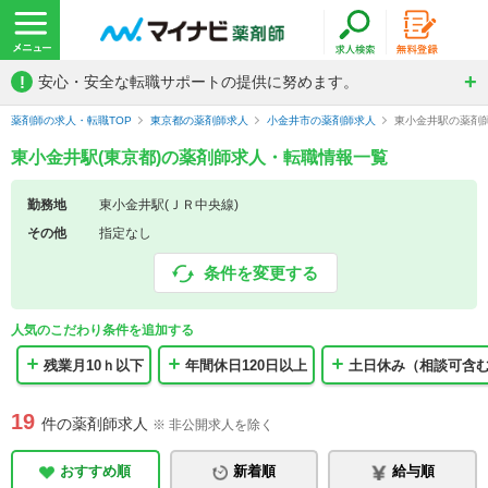
!
安心・安全な転職サポートの提供に努めます。
薬剤師の求人・転職TOP
東京都の薬剤師求人
小金井市の薬剤師求人
東小金井駅の薬剤
東小金井駅(東京都)の薬剤師求人・転職情報一覧
勤務地
東小金井駅(ＪＲ中央線)
その他
指定なし
条件を変更する
人気のこだわり条件を追加する
残業月10ｈ以下
年間休日120日以上
土日休み（相談可含
19
件の薬剤師求人
※ 非公開求人を除く
おすすめ順
新着順
給与順