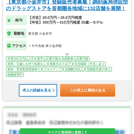
【東京都小金井市】登録販売者募集！調剤薬局併設型
のドラッグストアを首都圏各地域に132店舗を展開！
【月収】20.0万円～26.0万円程度
給与
【年収】300万円～410万円程度 30歳～モデル
勤務地
東京都 小金井市
アクセス
ＪＲ中央線 東小金井駅
年収400万円以上可
新卒も応募可能
未経験者も応募可能
原則、引越しを伴う転勤なし
残業月10ｈ以下
住宅補助（手当）あり
産休・育休取得実績有り
スキルアップ
店舗数30以上
登録販売者の求人
積極採用中
求人の詳細を見る
この求人に興味がある