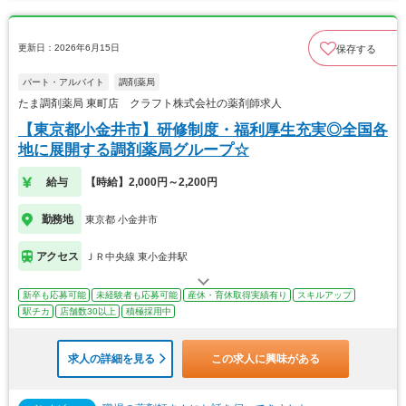
更新日：2026年6月15日
保存する
パート・アルバイト
調剤薬局
たま調剤薬局 東町店 クラフト株式会社の薬剤師求人
【東京都小金井市】研修制度・福利厚生充実◎全国各
地に展開する調剤薬局グループ☆
給与
【時給】2,000円～2,200円
勤務地
東京都 小金井市
アクセス
ＪＲ中央線 東小金井駅
新卒も応募可能
未経験者も応募可能
産休・育休取得実績有り
スキルアップ
駅チカ
店舗数30以上
積極採用中
求人の詳細を見る
この求人に興味がある