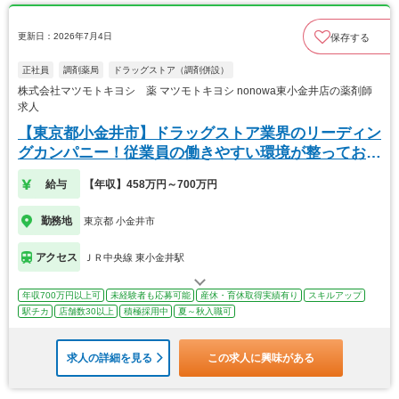
更新日：2026年7月4日
保存する
正社員
調剤薬局
ドラッグストア（調剤併設）
株式会社マツモトキヨシ 薬 マツモトキヨシ nonowa東小金井店の薬剤師
求人
【東京都小金井市】ドラッグストア業界のリーディン
グカンパニー！従業員の働きやすい環境が整っており
ます
給与
【年収】458万円～700万円
勤務地
東京都 小金井市
アクセス
ＪＲ中央線 東小金井駅
年収700万円以上可
未経験者も応募可能
産休・育休取得実績有り
スキルアップ
駅チカ
店舗数30以上
積極採用中
夏～秋入職可
求人の詳細を見る
この求人に興味がある