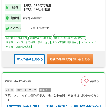
【月収】32.0万円程度
給与
【年収】474万円程度
勤務地
東京都 小金井市
アクセス
ＪＲ中央線 東小金井駅
年収450万円以上可
未経験者も応募可能
原則、引越しを伴う転勤なし
残業月10ｈ以下
住宅補助（手当）あり
産休・育休取得実績有り
スキルアップ
駅チカ
店舗数30以上
求人の詳細を見る
最新の募集状況を問い合わせる
更新日：2025年1月28日
保存する
正社員
病院・クリニック
募集停止
病院・クリニックの薬剤師求人（法人名非公開 ※詳細はお問合せくださ
い）
【東京都小金井市】 内科（療養）・精神科が中心の