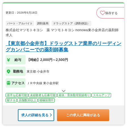
更新日：2026年6月18日
保存する
パート・アルバイト
調剤薬局
ドラッグストア（調剤併設）
株式会社マツモトキヨシ 薬 マツモトキヨシ nonowa東小金井店の薬剤師
求人
【東京都小金井市】ドラッグストア業界のリーディン
グカンパニーでの薬剤師募集
給与
【時給】2,000円～2,500円
勤務地
東京都 小金井市
アクセス
ＪＲ中央線 東小金井駅
新卒も応募可能
未経験者も応募可能
産休・育休取得実績有り
スキルアップ
駅チカ
店舗数30以上
積極採用中
求人の詳細を見る
この求人に興味がある