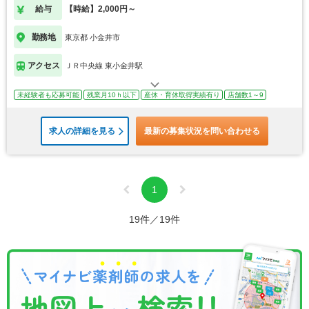
給与
【時給】2,000円～
勤務地
東京都 小金井市
アクセス
ＪＲ中央線 東小金井駅
未経験者も応募可能
残業月10ｈ以下
産休・育休取得実績有り
店舗数1～9
求人の詳細を見る
最新の募集状況を問い合わせる
1
19件／19件