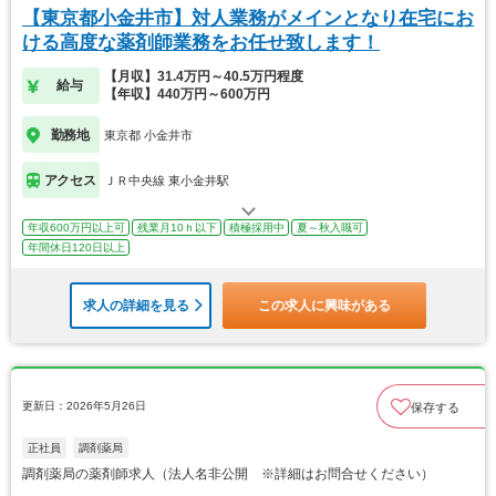
【東京都小金井市】対人業務がメインとなり在宅にお
ける高度な薬剤師業務をお任せ致します！
【月収】31.4万円～40.5万円程度
給与
【年収】440万円～600万円
勤務地
東京都 小金井市
アクセス
ＪＲ中央線 東小金井駅
年収600万円以上可
残業月10ｈ以下
積極採用中
夏～秋入職可
年間休日120日以上
求人の詳細を見る
この求人に興味がある
更新日：2026年5月26日
保存する
正社員
調剤薬局
調剤薬局の薬剤師求人（法人名非公開 ※詳細はお問合せください）