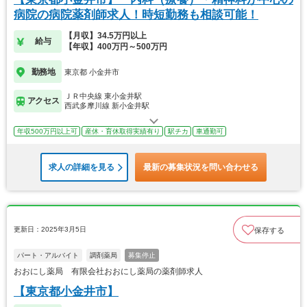
病院の病院薬剤師求人！時短勤務も相談可能！
【月収】34.5万円以上
給与
【年収】400万円～500万円
勤務地
東京都 小金井市
ＪＲ中央線 東小金井駅
アクセス
西武多摩川線 新小金井駅
年収500万円以上可
産休・育休取得実績有り
駅チカ
車通勤可
求人の詳細を見る
最新の募集状況を問い合わせる
更新日：2025年3月5日
保存する
パート・アルバイト
調剤薬局
募集停止
おおにし薬局 有限会社おおにし薬局の薬剤師求人
【東京都小金井市】