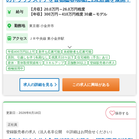
【月収】20.0万円～26.0万円程度
給与
【年収】300万円～410万円程度 30歳～モデル
勤務地
東京都 小金井市
アクセス
ＪＲ中央線 東小金井駅
年収400万円以上可
新卒も応募可能
未経験者も応募可能
原則、引越しを伴う転勤なし
残業月10ｈ以下
住宅補助（手当）あり
産休・育休取得実績有り
スキルアップ
店舗数30以上
登録販売者の求人
積極採用中
求人の詳細を見る
この求人に興味がある
更新日：2026年6月18日
保存する
正社員
登録販売者の求人（法人名非公開 ※詳細はお問合せください）