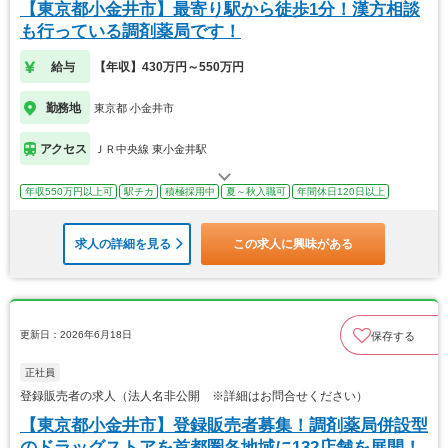
【東京都小金井市】最寄り駅から徒歩1分！漢方相談
も行っている調剤薬局です！
給与
【年収】430万円～550万円
勤務地
東京都 小金井市
アクセス
ＪＲ中央線 東小金井駅
年収550万円以上可
駅チカ
積極採用中
夏～秋入職可
年間休日120日以上
求人の詳細を見る
この求人に興味がある
更新日：2026年6月18日
保存する
正社員
登録販売者の求人（法人名非公開 ※詳細はお問合せください）
【東京都小金井市】登録販売者募集！調剤薬局併設型
のドラッグストアを首都圏各地域に132店舗を展開！