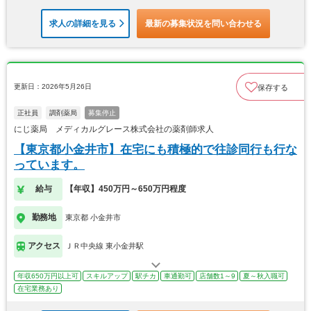
求人の詳細を見る
最新の募集状況を問い合わせる
更新日：2026年5月26日
保存する
正社員
調剤薬局
募集停止
にじ薬局 メディカルグレース株式会社の薬剤師求人
【東京都小金井市】在宅にも積極的で往診同行も行な
っています。
給与
【年収】450万円～650万円程度
勤務地
東京都 小金井市
アクセス
ＪＲ中央線 東小金井駅
年収650万円以上可
スキルアップ
駅チカ
車通勤可
店舗数1～9
夏～秋入職可
在宅業務あり