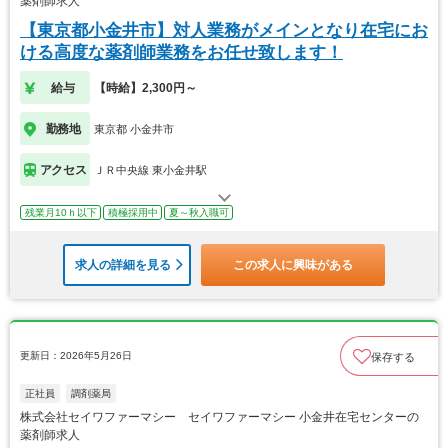
薬剤師求人
【東京都小金井市】対人業務がメインとなり在宅にお
ける高度な薬剤師業務をお任せ致します！
給与
【時給】2,300円～
勤務地
東京都 小金井市
アクセス
ＪＲ中央線 東小金井駅
残業月10ｈ以下
積極採用中
夏～秋入職可
求人の詳細を見る
この求人に興味がある
更新日：2026年5月26日
保存する
正社員
調剤薬局
株式会社セイワファーマシー セイワファーマシー 小金井在宅センターの
薬剤師求人