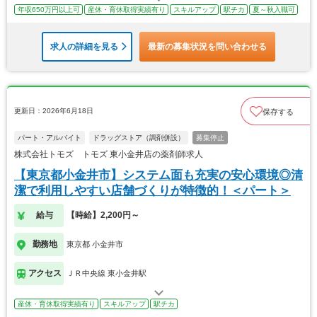
年収650万円以上可
産休・育休取得実績有り
スキルアップ
駅チカ
夏～秋入職可
求人の詳細を見る
最新の募集状況を問い合わせる
更新日：2026年6月18日
保存する
パート・アルバイト
ドラッグストア（調剤併設）
募集停止
株式会社トモズ トモズ 東小金井店の薬剤師求人
【東京都小金井市】システム面も充実の安心環境◎清
潔で利用しやすい店舗づくりが特徴的！＜パート＞
給与
【時給】2,200円～
勤務地
東京都 小金井市
アクセス
ＪＲ中央線 東小金井駅
産休・育休取得実績有り
スキルアップ
駅チカ