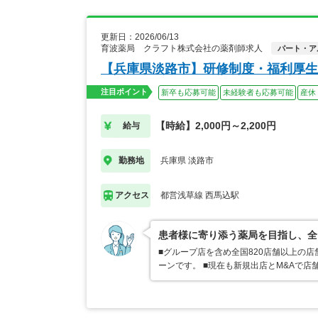
更新日：2026/06/13
育波薬局 クラフト株式会社の薬剤師求人
パート・ア
【兵庫県淡路市】研修制度・福利厚生
注目ポイント
新卒も応募可能
未経験者も応募可能
産休
【時給】2,000円～2,200円
給与
兵庫県 淡路市
勤務地
都営浅草線 西馬込駅
アクセス
患者様に寄り添う薬局を目指し、全
■グループ店を含め全国820店舗以上の
ーンです。 ■現在も新規出店とM&Aで