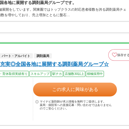
国各地に展開する調剤薬局グループです。
店舗展開をしています。関東圏ではトップクラスの対応患者様数を誇る調剤薬局チェ
店舗数を増やしており、売上増加とともに盤石…
保存す
パート・アルバイト
調剤薬局
充実◎全国各地に展開する調剤薬局グループ☆
・育休取得実績有り
スキルアップ
駅チカ
店舗数30以上
積極採用中
この求人に興味がある
マイナビ薬剤師が求人情報を無料でご提供します。
薬局・病院等への直接応募・問い合わせではありません
のでご安心ください。