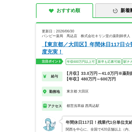
おすすめ順
新着
更新日：2026/06/30
バンビー薬局 馬込店 株式会社キリン堂の薬剤師求人
【東京都／大田区】年間休日117日
度充実！
注目ポイント
年収600万円以上可
新卒も応募可能
駅チ
【月収】33.0万円～41.0万円※薬
給与
【年収】480万円～600万円
東京都 大田区
勤務地
都営浅草線 西馬込駅
アクセス
年間休日117日！残業代1分単位
関西を中心に、全国で420店舗以上（内