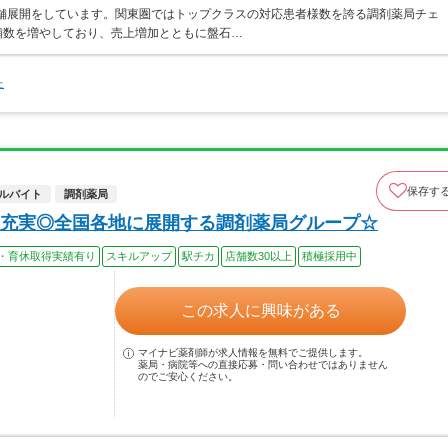
店舗展開をしています。関東圏ではトップクラスの対応患者様数を誇る調剤薬局チェ
店舗数を増やしており、売上増加とともに盤石…
た
保存す
ルバイト
調剤薬局
充実◎全国各地に展開する調剤薬局グループ☆
・育休取得実績有り
スキルアップ
駅チカ
店舗数30以上
積極採用中
この求人に興味がある
マイナビ薬剤師が求人情報を無料でご提供します。
薬局・病院等への直接応募・問い合わせではありません
のでご安心ください。