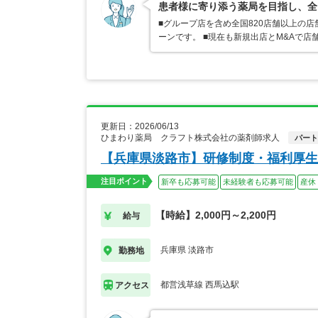
患者様に寄り添う薬局を目指し、全
■グループ店を含め全国820店舗以上の
ーンです。 ■現在も新規出店とM&Aで
更新日：2026/06/13
ひまわり薬局 クラフト株式会社の薬剤師求人
パート
【兵庫県淡路市】研修制度・福利厚生
注目ポイント
新卒も応募可能
未経験者も応募可能
産休
【時給】2,000円～2,200円
給与
兵庫県 淡路市
勤務地
都営浅草線 西馬込駅
アクセス