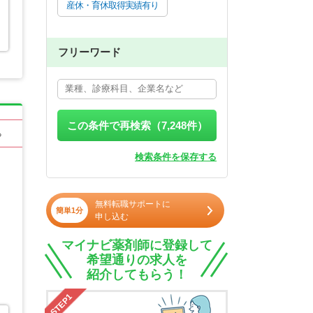
産休・育休取得実績有り
フリーワード
この条件で再検索（
7,248
件）
る
検索条件を保存する
無料転職サポートに
簡単1分
申し込む
マイナビ薬剤師に登録して
希望通りの求人を
紹介してもらう！
STEP1