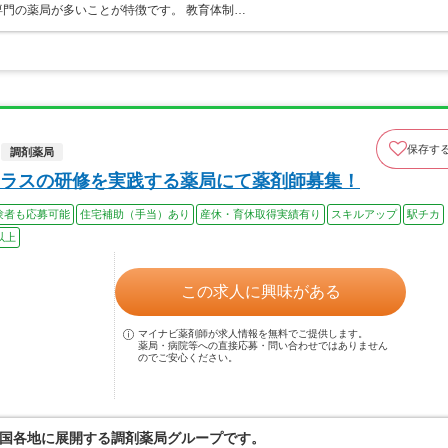
門の薬局が多いことが特徴です。 教育体制…
保存す
調剤薬局
ラスの研修を実践する薬局にて薬剤師募集！
験者も応募可能
住宅補助（手当）あり
産休・育休取得実績有り
スキルアップ
駅チカ
以上
この求人に興味がある
マイナビ薬剤師が求人情報を無料でご提供します。
薬局・病院等への直接応募・問い合わせではありません
のでご安心ください。
国各地に展開する調剤薬局グループです。