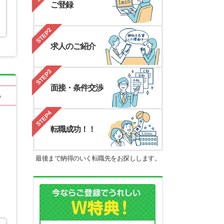
ご登録
STEP2
求人のご紹介
STEP3
面接・条件交渉
る
STEP4
転職成功！！
最後まで納得のいく転職先をお探しします。