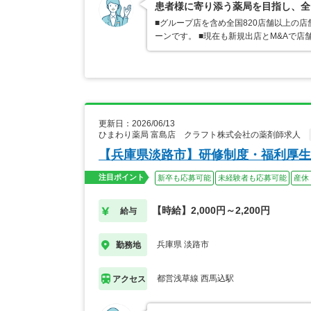
患者様に寄り添う薬局を目指し、全
■グループ店を含め全国820店舗以上の
ーンです。 ■現在も新規出店とM&Aで
更新日：2026/06/13
ひまわり薬局 富島店 クラフト株式会社の薬剤師求人
【兵庫県淡路市】研修制度・福利厚生
注目ポイント
新卒も応募可能
未経験者も応募可能
産休
【時給】2,000円～2,200円
給与
兵庫県 淡路市
勤務地
都営浅草線 西馬込駅
アクセス