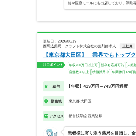
前や医療モールにも出店しており、調剤専
更新日：2026/06/19
西馬込薬局 クラフト株式会社の薬剤師求人
正社員
【東京都大田区】 業界でもトップク
注目ポイント
年収700万円以上可
新卒も応募可能
未経
店舗数30以上
積極採用中
年間休日120日
【年収】419万円～743万円程度
給与
東京都 大田区
勤務地
都営浅草線 西馬込駅
アクセス
患者様に寄り添う薬局を目指し、全