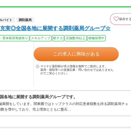
保存す
ルバイト
調剤薬局
充実◎全国各地に展開する調剤薬局グループ☆
・育休取得実績有り
スキルアップ
駅チカ
店舗数30以上
積極採用中
この求人に興味がある
マイナビ薬剤師が求人情報を無料でご提供します。
薬局・病院等への直接応募・問い合わせではありません
のでご安心ください。
国各地に展開する調剤薬局グループです。
店舗展開をしています。関東圏ではトップクラスの対応患者様数を誇る調剤薬局チェ
店舗数を増やしており、売上増加とともに盤石…