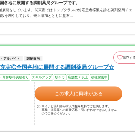
国各地に展開する調剤薬局グループです。
店舗展開をしています。関東圏ではトップクラスの対応患者様数を誇る調剤薬局チェ
店舗数を増やしており、売上増加とともに盤石…
保存す
・アルバイト
調剤薬局
充実◎全国各地に展開する調剤薬局グループ☆
・育休取得実績有り
スキルアップ
駅チカ
店舗数30以上
積極採用中
この求人に興味がある
マイナビ薬剤師が求人情報を無料でご提供します。
薬局・病院等への直接応募・問い合わせではありません
のでご安心ください。