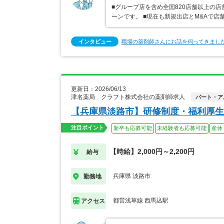
■グループ店を含め全国820店舗以上の
ーンです。 ■現在も新規出店とM&Aで
インタビュー
職場の薬剤師さんにお話を伺ってきまし
更新日：2026/06/13
津名薬局 クラフト株式会社の薬剤師求人
パート・ア
【兵庫県淡路市】研修制度・福利厚生
注目ポイント
新卒も応募可能
未経験者も応募可能
産休
【時給】2,000円～2,200円
給与
兵庫県 淡路市
勤務地
都営浅草線 西馬込駅
アクセス