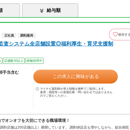
順
給与順
保存す
正社員
調剤薬局
☆監査システム全店舗設置◎福利厚生・育児支援制
カ
店舗数30以上
積極採用中
剤師手当含む
この求人に興味がある
マイナビ薬剤師が求人情報を無料でご提供します。
薬局・病院等への直接応募・問い合わせではありません
のでご安心ください。
支給でオンオフを大切にできる職場環境！
、調剤店舗は200店舗以上）展開しています。 調剤併設店も増やしながら、総合病院