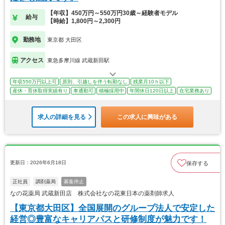
【年収】450万円～550万円30歳～経験者モデル
給与
【時給】1,800円～2,300円
勤務地
東京都 大田区
アクセス
東急多摩川線 武蔵新田駅
年収550万円以上可
原則、引越しを伴う転勤なし
残業月10ｈ以下
産休・育休取得実績有り
車通勤可
積極採用中
年間休日120日以上
在宅業務あり
求人の詳細を見る
この求人に興味がある
更新日：2026年6月18日
保存する
正社員
調剤薬局
募集停止
なの花薬局 武蔵新田店 株式会社なの花東日本の薬剤師求人
【東京都大田区】全国展開のグループ法人で安定した
経営◎豊富なキャリアパスと研修制度が魅力です！