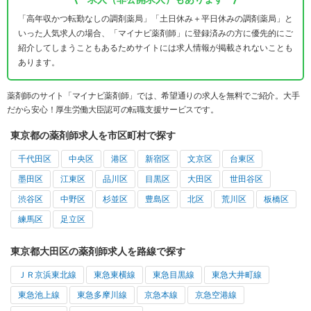
「高年収かつ転勤なしの調剤薬局」「土日休み＋平日休みの調剤薬局」と
いった人気求人の場合、「マイナビ薬剤師」に登録済みの方に優先的にご
紹介してしまうこともあるためサイトには求人情報が掲載されないことも
あります。
薬剤師のサイト「マイナビ薬剤師」では、希望通りの求人を無料でご紹介。大手
だから安心！厚生労働大臣認可の転職支援サービスです。
東京都の薬剤師求人を市区町村で探す
千代田区
中央区
港区
新宿区
文京区
台東区
墨田区
江東区
品川区
目黒区
大田区
世田谷区
渋谷区
中野区
杉並区
豊島区
北区
荒川区
板橋区
練馬区
足立区
東京都大田区の薬剤師求人を路線で探す
ＪＲ京浜東北線
東急東横線
東急目黒線
東急大井町線
東急池上線
東急多摩川線
京急本線
京急空港線