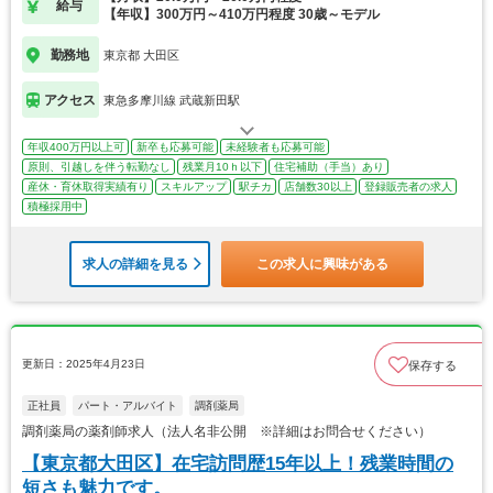
給与
【年収】300万円～410万円程度 30歳～モデル
勤務地
東京都 大田区
アクセス
東急多摩川線 武蔵新田駅
年収400万円以上可
新卒も応募可能
未経験者も応募可能
原則、引越しを伴う転勤なし
残業月10ｈ以下
住宅補助（手当）あり
産休・育休取得実績有り
スキルアップ
駅チカ
店舗数30以上
登録販売者の求人
積極採用中
求人の詳細を見る
この求人に興味がある
更新日：2025年4月23日
保存する
正社員
パート・アルバイト
調剤薬局
調剤薬局の薬剤師求人（法人名非公開 ※詳細はお問合せください）
【東京都大田区】在宅訪問歴15年以上！残業時間の
短さも魅力です。