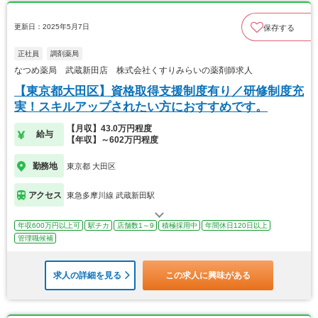
更新日：2025年5月7日
保存する
正社員
調剤薬局
なつめ薬局 武蔵新田店 株式会社くすりみらいの薬剤師求人
【東京都大田区】資格取得支援制度有り／研修制度充
実！スキルアップされたい方におすすめです。
【月収】43.0万円程度
給与
【年収】～602万円程度
勤務地
東京都 大田区
アクセス
東急多摩川線 武蔵新田駅
年収600万円以上可
駅チカ
店舗数1～9
積極採用中
年間休日120日以上
管理職候補
求人の詳細を見る
この求人に興味がある