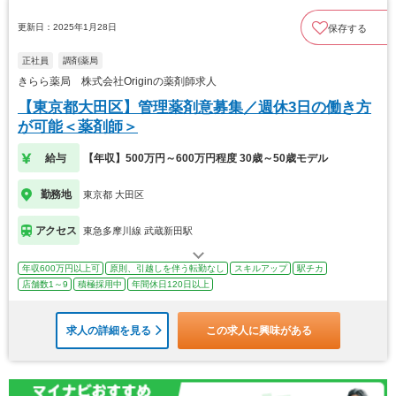
更新日：2025年1月28日
保存する
正社員
調剤薬局
きらら薬局 株式会社Originの薬剤師求人
【東京都大田区】管理薬剤意募集／週休3日の働き方
が可能＜薬剤師＞
給与
【年収】500万円～600万円程度 30歳～50歳モデル
勤務地
東京都 大田区
アクセス
東急多摩川線 武蔵新田駅
年収600万円以上可
原則、引越しを伴う転勤なし
スキルアップ
駅チカ
店舗数1～9
積極採用中
年間休日120日以上
求人の詳細を見る
この求人に興味がある