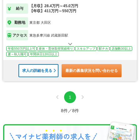
【月収】28.4万円～45.0万円
給与
【年収】411万円～550万円
勤務地
東京都 大田区
アクセス
東急多摩川線 武蔵新田駅
年収550万円以上可
産休・育休取得実績有り
スキルアップ
駅チカ
店舗数30以上
夏～秋入職可
年間休日120日以上
求人の詳細を見る
最新の募集状況を問い合わせる
1
8件／8件