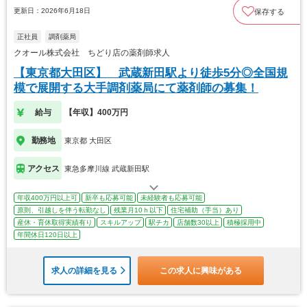
更新日：2026年6月18日
保存する
正社員
調剤薬局
クオール株式会社 ちどり店の薬剤師求人
【東京都大田区】 武蔵新田駅より徒歩5分◎全国規
模で展開する大手調剤薬局にて薬剤師の募集！
給与
【年収】400万円
勤務地
東京都 大田区
アクセス
東急多摩川線 武蔵新田駅
年収400万円以上可
新卒も応募可能
未経験者も応募可能
原則、引越しを伴う転勤なし
残業月10ｈ以下
住宅補助（手当）あり
産休・育休取得実績有り
スキルアップ
駅チカ
店舗数30以上
積極採用中
年間休日120日以上
求人の詳細を見る
この求人に興味がある