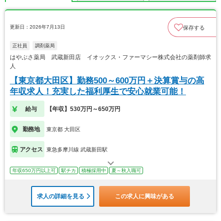
更新日：2026年7月13日
保存する
正社員
調剤薬局
はやぶさ薬局 武蔵新田店 イオックス・ファーマシー株式会社の薬剤師求
人
【東京都大田区】勤務500～600万円＋決算賞与の高
年収求人！充実した福利厚生で安心就業可能！
給与
【年収】530万円～650万円
勤務地
東京都 大田区
アクセス
東急多摩川線 武蔵新田駅
年収650万円以上可
駅チカ
積極採用中
夏～秋入職可
求人の詳細を見る
この求人に興味がある