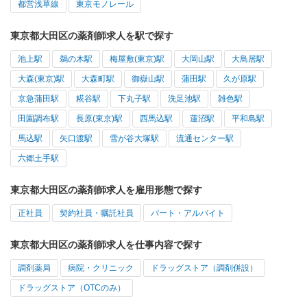
都営浅草線
東京モノレール
東京都大田区の薬剤師求人を駅で探す
池上駅
鵜の木駅
梅屋敷(東京)駅
大岡山駅
大鳥居駅
大森(東京)駅
大森町駅
御嶽山駅
蒲田駅
久が原駅
京急蒲田駅
糀谷駅
下丸子駅
洗足池駅
雑色駅
田園調布駅
長原(東京)駅
西馬込駅
蓮沼駅
平和島駅
馬込駅
矢口渡駅
雪が谷大塚駅
流通センター駅
六郷土手駅
東京都大田区の薬剤師求人を雇用形態で探す
正社員
契約社員・嘱託社員
パート・アルバイト
東京都大田区の薬剤師求人を仕事内容で探す
調剤薬局
病院・クリニック
ドラッグストア（調剤併設）
ドラッグストア（OTCのみ）