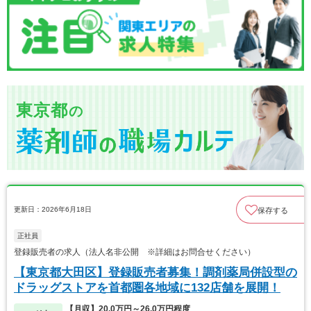
東京都
の
更新日：2026年6月18日
保存する
正社員
登録販売者の求人（法人名非公開 ※詳細はお問合せください）
【東京都大田区】登録販売者募集！調剤薬局併設型の
ドラッグストアを首都圏各地域に132店舗を展開！
【月収】20.0万円～26.0万円程度