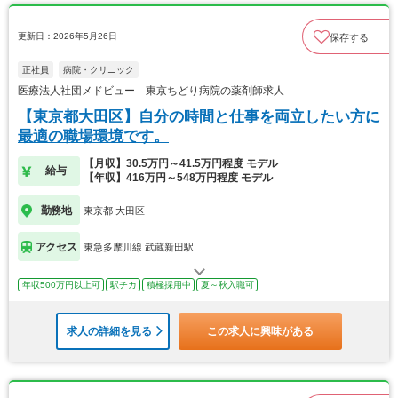
更新日：2026年5月26日
保存する
正社員
病院・クリニック
医療法人社団メドビュー 東京ちどり病院の薬剤師求人
【東京都大田区】自分の時間と仕事を両立したい方に
最適の職場環境です。
【月収】30.5万円～41.5万円程度 モデル
給与
【年収】416万円～548万円程度 モデル
勤務地
東京都 大田区
アクセス
東急多摩川線 武蔵新田駅
年収500万円以上可
駅チカ
積極採用中
夏～秋入職可
求人の詳細を見る
この求人に興味がある