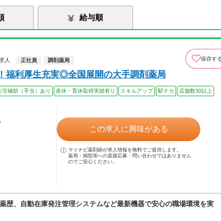
順
給与順
保存す
求人
正社員
調剤薬局
上！福利厚生充実◎全国展開の大手調剤薬局
住宅補助（手当）あり
産休・育休取得実績有り
スキルアップ
駅チカ
店舗数30以上
ル
この求人に興味がある
マイナビ薬剤師が求人情報を無料でご提供します。
薬局・病院等への直接応募・問い合わせではありません
のでご安心ください。
薬歴、自動在庫発注管理システムなど最新機器で安心の職場環境を実