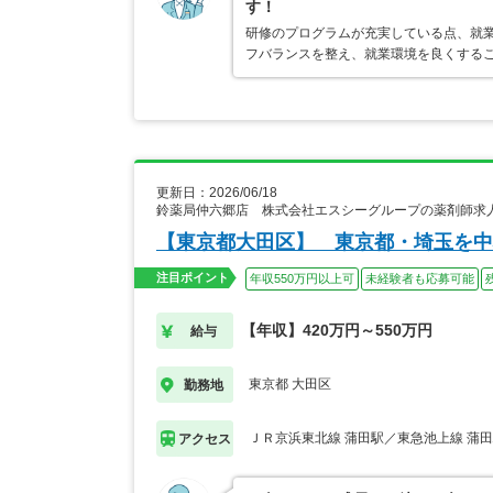
す！
研修のプログラムが充実している点、就
フバランスを整え、就業環境を良くする
更新日：2026/06/18
鈴薬局仲六郷店 株式会社エスシーグループの薬剤師求
【東京都大田区】 東京都・埼玉を中
注目ポイント
年収550万円以上可
未経験者も応募可能
【年収】420万円～550万円
給与
東京都 大田区
勤務地
ＪＲ京浜東北線 蒲田駅／東急池上線 蒲
アクセス