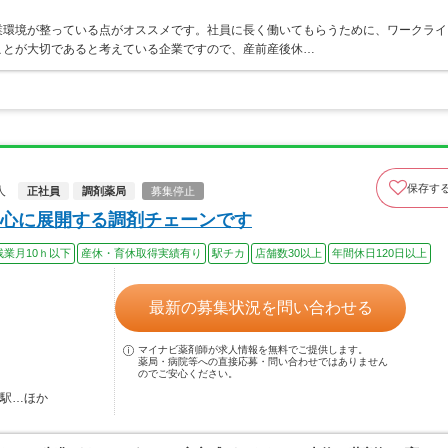
業環境が整っている点がオススメです。社員に長く働いてもらうために、ワークライ
ことが大切であると考えている企業ですので、産前産後休…
保存す
人
正社員
調剤薬局
募集停止
心に展開する調剤チェーンです
残業月10ｈ以下
産休・育休取得実績有り
駅チカ
店舗数30以上
年間休日120日以上
最新の募集状況を問い合わせる
マイナビ薬剤師が求人情報を無料でご提供します。
薬局・病院等への直接応募・問い合わせではありません
のでご安心ください。
田駅…ほか