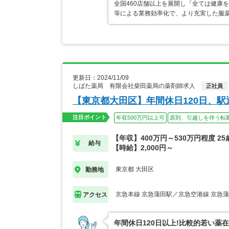
全国460店舗以上を展開し「全ては健康
等による業務効率化で、より充実した服
更新日：2024/11/09
しばた薬局 有限会社柴田薬局の薬剤師求人
正社員
【東京都大田区】年間休日120日、
注目ポイント
年収500万円以上可
原則、引越しを伴う転
【年収】400万円～530万円程度 25
給与
【時給】2,000円～
東京都 大田区
勤務地
京急本線 京急蒲田駅／京急空港線 京急
アクセス
年間休日120日以上!比較的若い薬