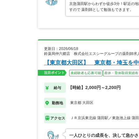
京急蒲田駅からわずか徒歩3分！駅近の地
すので 薬剤師として勉強もできます。
更新日：2026/06/18
鈴薬局仲六郷店 株式会社エスシーグループの薬剤師求
【東京都大田区】 東京都・埼玉を中
注目ポイント
未経験者も応募可能
産休・育休取得実績有
【時給】2,000円～2,200円
給与
東京都 大田区
勤務地
ＪＲ京浜東北線 蒲田駅／東急池上線 蒲
アクセス
一人ひとりの成長を、決して急かさ