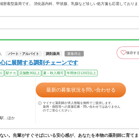
域密着型薬局です。 消化器内科、甲状腺、乳腺など珍しい処方箋も応需しておりま
保存す
人
パート・アルバイト
調剤薬局
募集停止
心に展開する調剤チェーンです
り
駅チカ
店舗数30以上
夏～秋入職可
年間休日120日以上
最新の募集状況を問い合わせる
マイナビ薬剤師が求人情報を無料でご提供します。
薬局・病院等への直接応募・問い合わせではありません
のでご安心ください。
田駅…ほか
ない。先輩がすぐそばにいる安心感が、あなたを本物の薬剤師に育てま