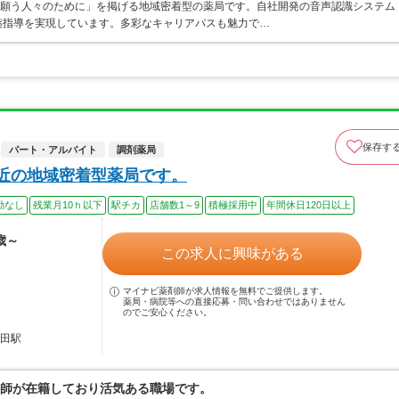
を願う人々のために」を掲げる地域密着型の薬局です。自社開発の音声認識システム
薬指導を実現しています。多彩なキャリアパスも魅力で…
保存す
パート・アルバイト
調剤薬局
駅近の地域密着型薬局です。
勤なし
残業月10ｈ以下
駅チカ
店舗数1～9
積極採用中
年間休日120日以上
歳～
この求人に興味がある
マイナビ薬剤師が求人情報を無料でご提供します。
薬局・病院等への直接応募・問い合わせではありません
のでご安心ください。
蒲田駅
在師が在籍しており活気ある職場です。