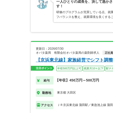
一人ひとりの成長を、決して急かさ
す！
研修のプログラムが充実している点、就
フバランスを整え、就業環境を良くする
更新日：2026/07/30
オバタ薬局 有限会社オバタ薬局の薬剤師求人
正社員
【京浜東北線】家族経営でシフト調整
注目ポイント
年収500万円以上可
残業月10ｈ以下
駅チ
【年収】450万円～500万円
給与
東京都 大田区
勤務地
ＪＲ京浜東北線 蒲田駅／東急池上線 蒲
アクセス