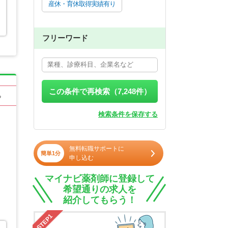
産休・育休取得実績有り
フリーワード
この条件で再検索（
7,248
件）
る
検索条件を保存する
無料転職サポートに
簡単1分
申し込む
マイナビ薬剤師に登録して
希望通りの求人を
紹介してもらう！
STEP1