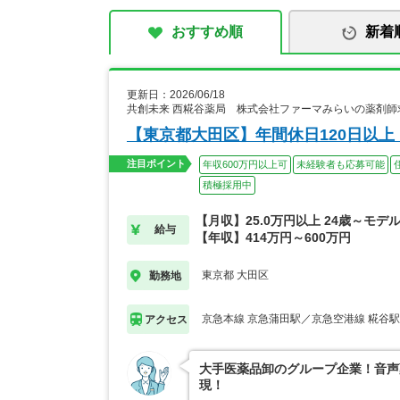
おすすめ順
新着
更新日：2026/06/18
共創未来 西糀谷薬局 株式会社ファーマみらいの薬剤師
【東京都大田区】年間休日120日以
注目ポイント
年収600万円以上可
未経験者も応募可能
積極採用中
【月収】25.0万円以上 24歳～モデ
給与
【年収】414万円～600万円
東京都 大田区
勤務地
京急本線 京急蒲田駅／京急空港線 糀谷駅
アクセス
大手医薬品卸のグループ企業！音声
現！