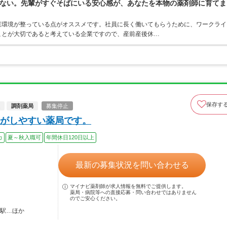
ない。先輩がすぐそばにいる安心感が、あなたを本物の薬剤師に育てま
業環境が整っている点がオススメです。社員に長く働いてもらうために、ワークライ
ことが大切であると考えている企業ですので、産前産後休…
保存す
調剤薬局
募集停止
がしやすい薬局です。
カ
夏～秋入職可
年間休日120日以上
最新の募集状況を問い合わせる
マイナビ薬剤師が求人情報を無料でご提供します。
薬局・病院等への直接応募・問い合わせではありません
のでご安心ください。
田駅…ほか