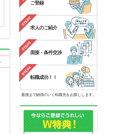
ご登録
STEP2
求人のご紹介
STEP3
面接・条件交渉
る
STEP4
転職成功！！
最後まで納得のいく転職先をお探しします。