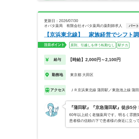
更新日：2026/07/30
オバタ薬局 有限会社オバタ薬局の薬剤師求人
パート
【京浜東北線】 家族経営でシフト調
注目ポイント
原則、引越しを伴う転勤なし
駅チカ
【時給】2,000円～2,100円
給与
東京都 大田区
勤務地
ＪＲ京浜東北線 蒲田駅／東急池上線 蒲
アクセス
『蒲田駅』『京急蒲田駅』徒歩5分
60年以上続く老舗薬局です。明るく雰囲
患者様の信頼の下で患者様の身近に立っ