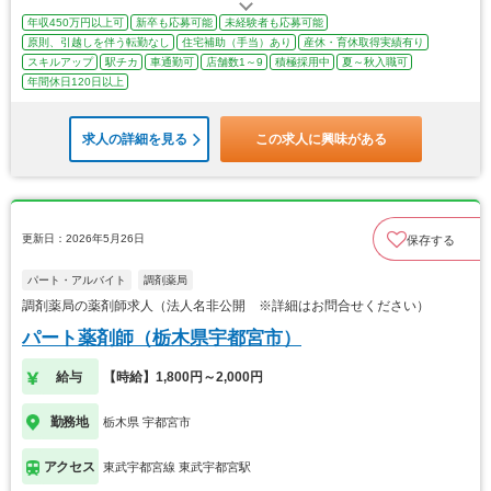
年収450万円以上可
新卒も応募可能
未経験者も応募可能
原則、引越しを伴う転勤なし
住宅補助（手当）あり
産休・育休取得実績有り
スキルアップ
駅チカ
車通勤可
店舗数1～9
積極採用中
夏～秋入職可
年間休日120日以上
求人の詳細を見る
この求人に興味がある
更新日：2026年5月26日
保存する
パート・アルバイト
調剤薬局
調剤薬局の薬剤師求人（法人名非公開 ※詳細はお問合せください）
パート薬剤師（栃木県宇都宮市）
給与
【時給】1,800円～2,000円
勤務地
栃木県 宇都宮市
アクセス
東武宇都宮線 東武宇都宮駅