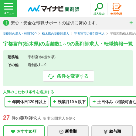
!
安心・安全な転職サポートの提供に努めます。
薬剤師の求人・転職TOP
栃木県の薬剤師求人
宇都宮市の薬剤師求人
宇都宮市(栃木県)
宇都宮市(栃木県)の店舗数1～9の薬剤師求人・転職情報一覧
勤務地
宇都宮市(栃木県)
その他
店舗数1～9
条件を変更する
人気のこだわり条件を追加する
年間休日120日以上
残業月10ｈ以下
土日休み（相談可含
27
件の薬剤師求人
※ 非公開求人を除く
おすすめ順
新着順
給与順