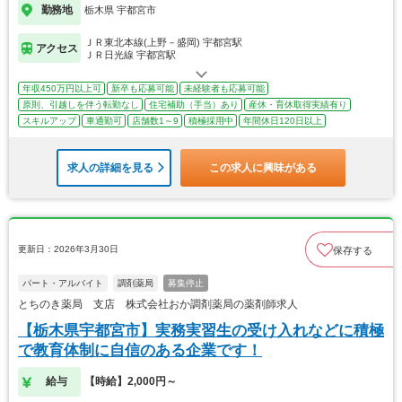
勤務地
栃木県 宇都宮市
ＪＲ東北本線(上野－盛岡) 宇都宮駅
アクセス
ＪＲ日光線 宇都宮駅
年収450万円以上可
新卒も応募可能
未経験者も応募可能
原則、引越しを伴う転勤なし
住宅補助（手当）あり
産休・育休取得実績有り
スキルアップ
車通勤可
店舗数1～9
積極採用中
年間休日120日以上
求人の詳細を見る
この求人に興味がある
更新日：2026年3月30日
保存する
パート・アルバイト
調剤薬局
募集停止
とちのき薬局 支店 株式会社おか調剤薬局の薬剤師求人
【栃木県宇都宮市】実務実習生の受け入れなどに積極
で教育体制に自信のある企業です！
給与
【時給】2,000円～