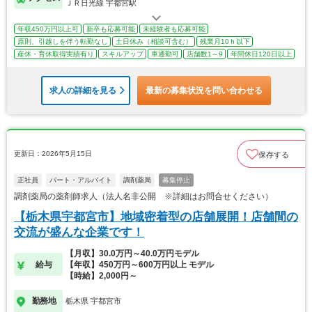
ＪＲ日光線 宇都宮駅
年収450万円以上可
新卒も応募可能
未経験者も応募可能
原則、引越しを伴う転勤なし
土日休み（相談可含む）
残業月10ｈ以下
産休・育休取得実績有り
スキルアップ
車通勤可
店舗数1～9
年間休日120日以上
求人の詳細を見る
最新の募集状況を問い合わせる
更新日：2026年5月15日
保存する
正社員
パート・アルバイト
調剤薬局
募集停止
調剤薬局の薬剤師求人（法人名非公開 ※詳細はお問合せください）
【栃木県宇都宮市】地域密着型の店舗展開！店舗間の
交流が盛んな企業です！
【月収】30.0万円～40.0万円モデル
給与
【年収】450万円～600万円以上 モデル
【時給】2,000円～
勤務地
栃木県 宇都宮市