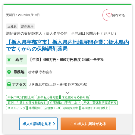
更新日：2026年5月19日
保存する
正社員
調剤薬局
調剤薬局の薬剤師求人（法人名非公開 ※詳細はお問合せください）
【栃木県宇都宮市】栃木県内地場展開企業〇栃木県内
で古くからの保険調剤薬局
給与
【年収】490万円～650万円程度 24歳～モデル
勤務地
栃木県 宇都宮市
アクセス
ＪＲ東北本線(上野－盛岡) 岡本(栃木)駅
年収650万円以上可
新卒も応募可能
未経験者も応募可能
原則、引越しを伴う転勤なし
住宅補助（手当）あり
産休・育休取得実績有り
スキルアップ
車通勤可
店舗数1～9
積極採用中
年間休日120日以上
求人の詳細を見る
この求人に興味がある