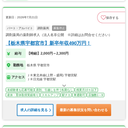
更新日：2026年7月21日
保存する
パート・アルバイト
調剤薬局
募集停止
調剤薬局の薬剤師求人（法人名非公開 ※詳細はお問合せください）
【栃木県宇都宮市】新卒年収490万円！
給与
【時給】2,000円～2,300円
勤務地
栃木県 宇都宮市
ＪＲ東北本線(上野－盛岡) 宇都宮駅
アクセス
ＪＲ日光線 宇都宮駅
未経験者も応募可能
原則、引越しを伴う転勤なし
残業月10ｈ以下
産休・育休取得実績有り
スキルアップ
駅チカ
車通勤可
店舗数1～9
求人の詳細を見る
最新の募集状況を問い合わせる