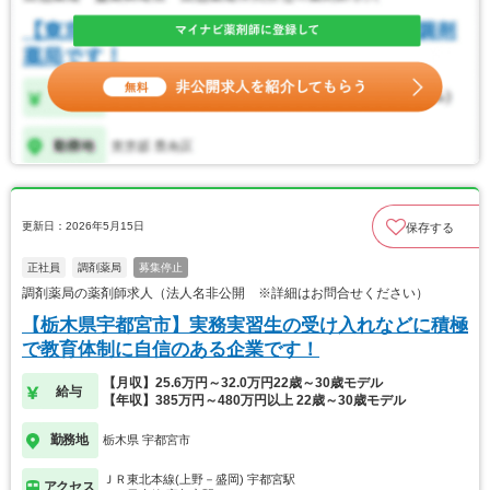
更新日：2026年5月15日
保存する
正社員
調剤薬局
募集停止
調剤薬局の薬剤師求人（法人名非公開 ※詳細はお問合せください）
【栃木県宇都宮市】実務実習生の受け入れなどに積極
で教育体制に自信のある企業です！
【月収】25.6万円～32.0万円22歳～30歳モデル
給与
【年収】385万円～480万円以上 22歳～30歳モデル
勤務地
栃木県 宇都宮市
ＪＲ東北本線(上野－盛岡) 宇都宮駅
アクセス