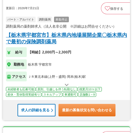
更新日：2026年7月21日
保存する
パート・アルバイト
調剤薬局
募集停止
調剤薬局の薬剤師求人（法人名非公開 ※詳細はお問合せください）
【栃木県宇都宮市】栃木県内地場展開企業〇栃木県内
で最初の保険調剤薬局
給与
【時給】2,000円～2,300円
勤務地
栃木県 宇都宮市
アクセス
ＪＲ東北本線(上野－盛岡) 岡本(栃木)駅
未経験者も応募可能
原則、引越しを伴う転勤なし
残業月10ｈ以下
産休・育休取得実績有り
スキルアップ
車通勤可
店舗数1～9
求人の詳細を見る
最新の募集状況を問い合わせる