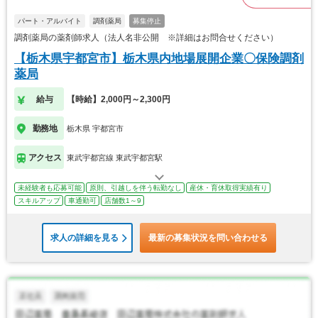
パート・アルバイト
調剤薬局
募集停止
調剤薬局の薬剤師求人（法人名非公開 ※詳細はお問合せください）
【栃木県宇都宮市】栃木県内地場展開企業〇保険調剤
薬局
給与
【時給】2,000円～2,300円
勤務地
栃木県 宇都宮市
アクセス
東武宇都宮線 東武宇都宮駅
未経験者も応募可能
原則、引越しを伴う転勤なし
産休・育休取得実績有り
スキルアップ
車通勤可
店舗数1～9
求人の詳細を見る
最新の募集状況を問い合わせる