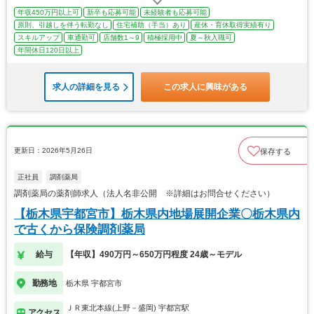
年収450万円以上可
新卒も応募可能
未経験者も応募可能
原則、引越しを伴う転勤なし
住宅補助（手当）あり
産休・育休取得実績有り
スキルアップ
車通勤可
店舗数1～9
積極採用中
夏～秋入職可
年間休日120日以上
求人の詳細を見る
この求人に興味がある
更新日：2026年5月26日
保存する
正社員
調剤薬局
調剤薬局の薬剤師求人（法人名非公開 ※詳細はお問合せください）
【栃木県宇都宮市】栃木県内地場展開企業〇栃木県内
で古くから保険調剤薬局
給与
【年収】490万円～650万円程度 24歳～モデル
勤務地
栃木県 宇都宮市
ＪＲ東北本線(上野－盛岡) 宇都宮駅
アクセス