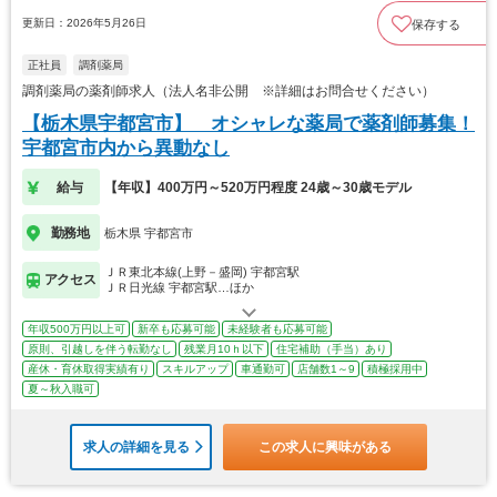
更新日：2026年5月26日
保存する
正社員
調剤薬局
調剤薬局の薬剤師求人（法人名非公開 ※詳細はお問合せください）
【栃木県宇都宮市】 オシャレな薬局で薬剤師募集！
宇都宮市内から異動なし
給与
【年収】400万円～520万円程度 24歳～30歳モデル
勤務地
栃木県 宇都宮市
ＪＲ東北本線(上野－盛岡) 宇都宮駅
アクセス
ＪＲ日光線 宇都宮駅…ほか
年収500万円以上可
新卒も応募可能
未経験者も応募可能
原則、引越しを伴う転勤なし
残業月10ｈ以下
住宅補助（手当）あり
産休・育休取得実績有り
スキルアップ
車通勤可
店舗数1～9
積極採用中
夏～秋入職可
求人の詳細を見る
この求人に興味がある