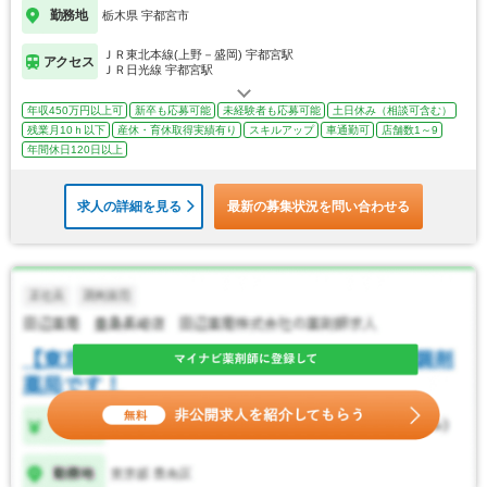
勤務地
栃木県 宇都宮市
ＪＲ東北本線(上野－盛岡) 宇都宮駅
アクセス
ＪＲ日光線 宇都宮駅
年収450万円以上可
新卒も応募可能
未経験者も応募可能
土日休み（相談可含む）
残業月10ｈ以下
産休・育休取得実績有り
スキルアップ
車通勤可
店舗数1～9
年間休日120日以上
求人の詳細を見る
最新の募集状況を問い合わせる