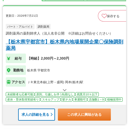
更新日：2026年7月21日
保存する
パート・アルバイト
調剤薬局
調剤薬局の薬剤師求人（法人名非公開 ※詳細はお問合せください）
【栃木県宇都宮市】栃木県内地場展開企業〇保険調剤
薬局
給与
【時給】2,000円～2,300円
勤務地
栃木県 宇都宮市
アクセス
ＪＲ東北本線(上野－盛岡) 岡本(栃木)駅
未経験者も応募可能
原則、引越しを伴う転勤なし
残業月10ｈ以下
産休・育休取得実績有り
スキルアップ
駅チカ
車通勤可
店舗数1～9
積極採用中
求人の詳細を見る
この求人に興味がある