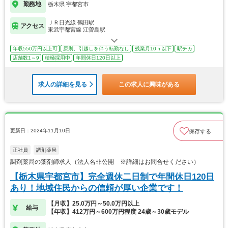
勤務地
栃木県 宇都宮市
ＪＲ日光線 鶴田駅
アクセス
東武宇都宮線 江曽島駅
年収550万円以上可
原則、引越しを伴う転勤なし
残業月10ｈ以下
駅チカ
店舗数1～9
積極採用中
年間休日120日以上
求人の詳細を見る
この求人に興味がある
更新日：2024年11月10日
保存する
正社員
調剤薬局
調剤薬局の薬剤師求人（法人名非公開 ※詳細はお問合せください）
【栃木県宇都宮市】完全週休二日制で年間休日120日
あり！地域住民からの信頼が厚い企業です！
【月収】25.0万円～50.0万円以上
給与
【年収】412万円～600万円程度 24歳～30歳モデル