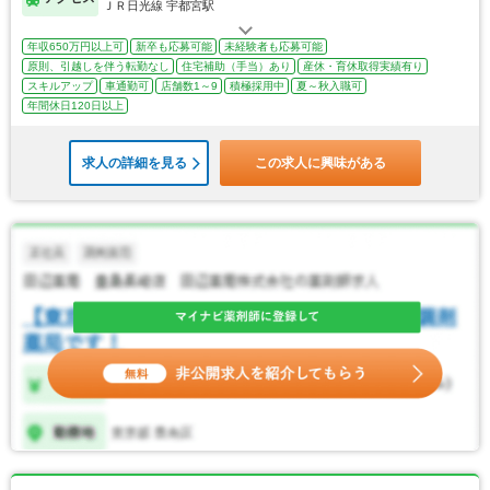
ＪＲ日光線 宇都宮駅
年収650万円以上可
新卒も応募可能
未経験者も応募可能
原則、引越しを伴う転勤なし
住宅補助（手当）あり
産休・育休取得実績有り
スキルアップ
車通勤可
店舗数1～9
積極採用中
夏～秋入職可
年間休日120日以上
求人の詳細を見る
この求人に興味がある