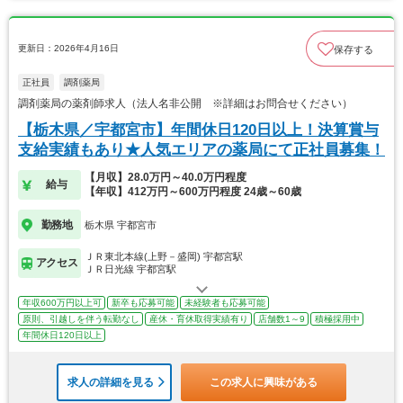
更新日：2026年4月16日
保存する
正社員
調剤薬局
調剤薬局の薬剤師求人（法人名非公開 ※詳細はお問合せください）
【栃木県／宇都宮市】年間休日120日以上！決算賞与
支給実績もあり★人気エリアの薬局にて正社員募集！
【月収】28.0万円～40.0万円程度
給与
【年収】412万円～600万円程度 24歳～60歳
勤務地
栃木県 宇都宮市
ＪＲ東北本線(上野－盛岡) 宇都宮駅
アクセス
ＪＲ日光線 宇都宮駅
年収600万円以上可
新卒も応募可能
未経験者も応募可能
原則、引越しを伴う転勤なし
産休・育休取得実績有り
店舗数1～9
積極採用中
年間休日120日以上
求人の詳細を見る
この求人に興味がある