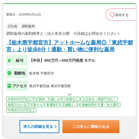
更新日：2026年6月11日
保存する
正社員
調剤薬局
調剤薬局の薬剤師求人（法人名非公開 ※詳細はお問合せください）
【栃木県宇都宮市】アットホームな薬局◎「東武宇都
宮」より徒歩6分！通勤・買い物に便利な薬局
給与
【年収】400万円～600万円程度 モデル
勤務地
栃木県 宇都宮市
アクセス
東武宇都宮線 東武宇都宮駅
年収600万円以上可
原則、引越しを伴う転勤なし
土日休み（相談可含む）
残業月10ｈ以下
駅チカ
車通勤可
店舗数1～9
積極採用中
夏～秋入職可
年間休日120日以上
求人の詳細を見る
この求人に興味がある