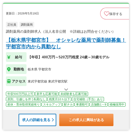
更新日：2026年5月19日
保存する
正社員
調剤薬局
調剤薬局の薬剤師求人（法人名非公開 ※詳細はお問合せください）
【栃木県宇都宮市】 オシャレな薬局で薬剤師募集！
宇都宮市内から異動なし
給与
【年収】400万円～520万円程度 24歳～30歳モデル
勤務地
栃木県 宇都宮市
アクセス
東武宇都宮線 東武宇都宮駅
年収500万円以上可
新卒も応募可能
未経験者も応募可能
原則、引越しを伴う転勤なし
残業月10ｈ以下
住宅補助（手当）あり
産休・育休取得実績有り
スキルアップ
駅チカ
車通勤可
店舗数1～9
積極採用中
求人の詳細を見る
この求人に興味がある