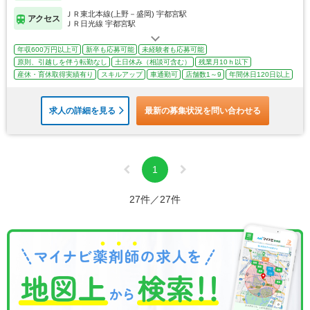
ＪＲ東北本線(上野－盛岡) 宇都宮駅
アクセス
ＪＲ日光線 宇都宮駅
年収600万円以上可
新卒も応募可能
未経験者も応募可能
原則、引越しを伴う転勤なし
土日休み（相談可含む）
残業月10ｈ以下
産休・育休取得実績有り
スキルアップ
車通勤可
店舗数1～9
年間休日120日以上
求人の詳細を見る
最新の募集状況を問い合わせる
1
27件／27件