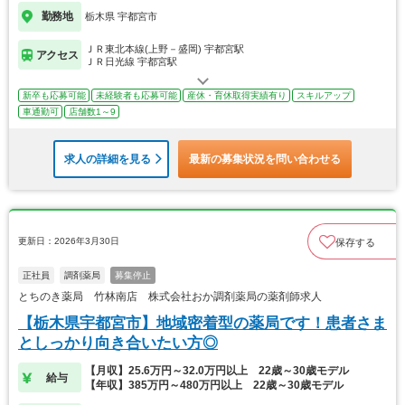
勤務地
栃木県 宇都宮市
ＪＲ東北本線(上野－盛岡) 宇都宮駅
アクセス
ＪＲ日光線 宇都宮駅
新卒も応募可能
未経験者も応募可能
産休・育休取得実績有り
スキルアップ
車通勤可
店舗数1～9
求人の詳細を見る
最新の募集状況を問い合わせる
更新日：2026年3月30日
保存する
正社員
調剤薬局
募集停止
とちのき薬局 竹林南店 株式会社おか調剤薬局の薬剤師求人
【栃木県宇都宮市】地域密着型の薬局です！患者さま
としっかり向き合いたい方◎
【月収】25.6万円～32.0万円以上 22歳～30歳モデル
給与
【年収】385万円～480万円以上 22歳～30歳モデル