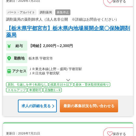
更新日：2026年7月21日
保存する
パート・アルバイト
調剤薬局
募集停止
調剤薬局の薬剤師求人（法人名非公開 ※詳細はお問合せください）
【栃木県宇都宮市】栃木県内地場展開企業〇保険調剤
薬局
給与
【時給】2,000円～2,300円
勤務地
栃木県 宇都宮市
ＪＲ東北本線(上野－盛岡) 宇都宮駅
アクセス
ＪＲ日光線 宇都宮駅
原則、引越しを伴う転勤なし
残業月10ｈ以下
産休・育休取得実績有り
スキルアップ
車通勤可
店舗数1～9
求人の詳細を見る
最新の募集状況を問い合わせる
更新日：2026年7月21日
保存する