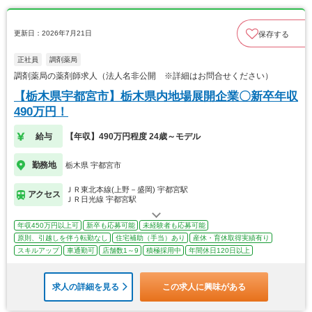
更新日：2026年7月21日
保存する
正社員
調剤薬局
調剤薬局の薬剤師求人（法人名非公開 ※詳細はお問合せください）
【栃木県宇都宮市】栃木県内地場展開企業〇新卒年収
490万円！
給与
【年収】490万円程度 24歳～モデル
勤務地
栃木県 宇都宮市
ＪＲ東北本線(上野－盛岡) 宇都宮駅
アクセス
ＪＲ日光線 宇都宮駅
年収450万円以上可
新卒も応募可能
未経験者も応募可能
原則、引越しを伴う転勤なし
住宅補助（手当）あり
産休・育休取得実績有り
スキルアップ
車通勤可
店舗数1～9
積極採用中
年間休日120日以上
求人の詳細を見る
この求人に興味がある