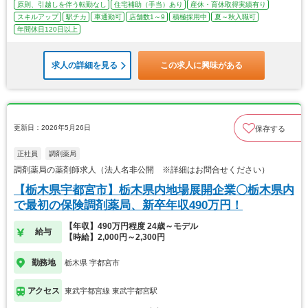
原則、引越しを伴う転勤なし
住宅補助（手当）あり
産休・育休取得実績有り
スキルアップ
駅チカ
車通勤可
店舗数1～9
積極採用中
夏～秋入職可
年間休日120日以上
求人の詳細を見る
この求人に興味がある
更新日：2026年5月26日
保存する
正社員
調剤薬局
調剤薬局の薬剤師求人（法人名非公開 ※詳細はお問合せください）
【栃木県宇都宮市】栃木県内地場展開企業〇栃木県内
で最初の保険調剤薬局、新卒年収490万円！
【年収】490万円程度 24歳～モデル
給与
【時給】2,000円～2,300円
勤務地
栃木県 宇都宮市
アクセス
東武宇都宮線 東武宇都宮駅