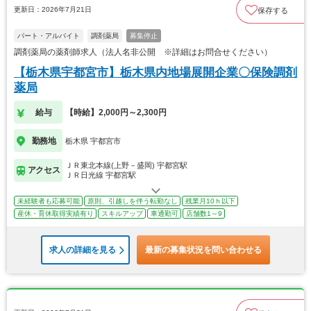
更新日：2026年7月21日
保存する
パート・アルバイト
調剤薬局
募集停止
調剤薬局の薬剤師求人（法人名非公開 ※詳細はお問合せください）
【栃木県宇都宮市】栃木県内地場展開企業〇保険調剤
薬局
給与
【時給】2,000円～2,300円
勤務地
栃木県 宇都宮市
ＪＲ東北本線(上野－盛岡) 宇都宮駅
アクセス
ＪＲ日光線 宇都宮駅
未経験者も応募可能
原則、引越しを伴う転勤なし
残業月10ｈ以下
産休・育休取得実績有り
スキルアップ
車通勤可
店舗数1～9
求人の詳細を見る
最新の募集状況を問い合わせる