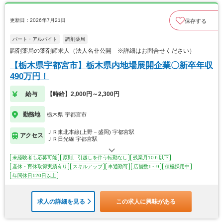
更新日：2026年7月21日
保存する
パート・アルバイト
調剤薬局
調剤薬局の薬剤師求人（法人名非公開 ※詳細はお問合せください）
【栃木県宇都宮市】栃木県内地場展開企業〇新卒年収
490万円！
給与
【時給】2,000円～2,300円
勤務地
栃木県 宇都宮市
ＪＲ東北本線(上野－盛岡) 宇都宮駅
アクセス
ＪＲ日光線 宇都宮駅
未経験者も応募可能
原則、引越しを伴う転勤なし
残業月10ｈ以下
産休・育休取得実績有り
スキルアップ
車通勤可
店舗数1～9
積極採用中
年間休日120日以上
求人の詳細を見る
この求人に興味がある