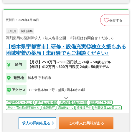
更新日：2026年4月16日
保存する
正社員
調剤薬局
調剤薬局の薬剤師求人（法人名非公開 ※詳細はお問合せください）
【栃木県宇都宮市】研修・設備充実◎独立支援もある
地域密着の薬局！未経験でもご相談ください♪
【月収】25.0万円～50.0万円以上 24歳～50歳モデル
給与
【年収】412万円～600万円程度 24歳～50歳モデル
勤務地
栃木県 宇都宮市
アクセス
ＪＲ東北本線(上野－盛岡) 岡本(栃木)駅
年収600万円以上可
新卒も応募可能
未経験者も応募可能
残業月10ｈ以下
産休・育休取得実績有り
車通勤可
店舗数1～9
積極採用中
年間休日120日以上
求人の詳細を見る
この求人に興味がある