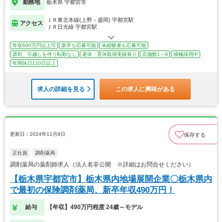
勤務地
栃木県 宇都宮市
ＪＲ東北本線(上野－盛岡) 宇都宮駅
アクセス
ＪＲ日光線 宇都宮駅
年収600万円以上可
新卒も応募可能
未経験者も応募可能
原則、引越しを伴う転勤なし
産休・育休取得実績有り
店舗数1～9
積極採用中
年間休日120日以上
求人の詳細を見る
この求人に興味がある
更新日：2024年11月8日
保存する
正社員
調剤薬局
調剤薬局の薬剤師求人（法人名非公開 ※詳細はお問合せください）
【栃木県宇都宮市】栃木県内地場展開企業〇栃木県内
で最初の保険調剤薬局、新卒年収490万円！
給与
【年収】490万円程度 24歳～モデル