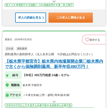
駅チカ
車通勤可
店舗数1～9
積極採用中
夏～秋入職可
求人の詳細を見る
この求人に興味がある
更新日：2026年5月26日
保存する
正社員
調剤薬局
調剤薬局の薬剤師求人（法人名非公開 ※詳細はお問合せください）
【栃木県宇都宮市】栃木県内地場展開企業〇栃木県内
で古くから保険調剤薬局、新卒年収490万円！
給与
【年収】490万円程度 24歳～モデル
勤務地
栃木県 宇都宮市
アクセス
ＪＲ東北本線(上野－盛岡) 岡本(栃木)駅
年収450万円以上可
新卒も応募可能
未経験者も応募可能