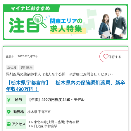
更新日：2026年5月26日
保存する
正社員
調剤薬局
調剤薬局の薬剤師求人（法人名非公開 ※詳細はお問合せください）
【栃木県宇都宮市】 栃木県内の保険調剤薬局、新卒
年収490万円！
給与
【年収】490万円程度 24歳～モデル
勤務地
栃木県 宇都宮市
ＪＲ東北本線(上野－盛岡) 宇都宮駅
アクセス
ＪＲ日光線 宇都宮駅