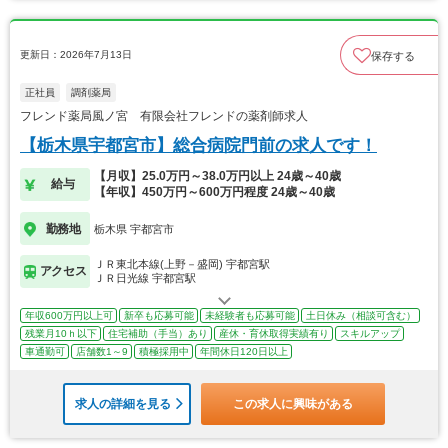
更新日：2026年7月13日
保存する
正社員
調剤薬局
フレンド薬局風ノ宮 有限会社フレンドの薬剤師求人
【栃木県宇都宮市】総合病院門前の求人です！
【月収】25.0万円～38.0万円以上 24歳～40歳
給与
【年収】450万円～600万円程度 24歳～40歳
勤務地
栃木県 宇都宮市
ＪＲ東北本線(上野－盛岡) 宇都宮駅
アクセス
ＪＲ日光線 宇都宮駅
年収600万円以上可
新卒も応募可能
未経験者も応募可能
土日休み（相談可含む）
残業月10ｈ以下
住宅補助（手当）あり
産休・育休取得実績有り
スキルアップ
車通勤可
店舗数1～9
積極採用中
年間休日120日以上
求人の詳細を見る
この求人に興味がある