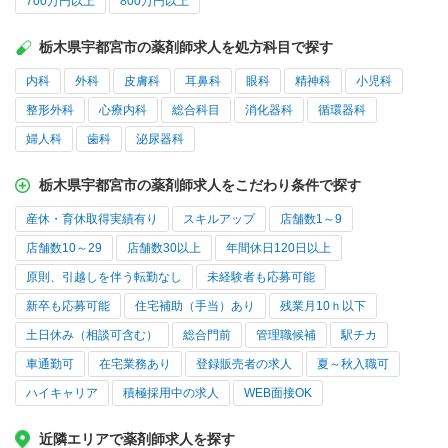
700万円以上
800万円以上
栃木県宇都宮市の薬剤師求人を処方科目で探す
内科
外科
皮膚科
耳鼻科
眼科
精神科
小児科
整形外科
心療内科
総合科目
消化器科
循環器科
婦人科
歯科
泌尿器科
栃木県宇都宮市の薬剤師求人をこだわり条件で探す
産休・育休取得実績有り
スキルアップ
店舗数1～9
店舗数10～29
店舗数30以上
年間休日120日以上
原則、引越しを伴う転勤なし
未経験者も応募可能
新卒も応募可能
住宅補助（手当）あり
残業月10ｈ以下
土日休み（相談可含む）
総合門前
管理職候補
駅チカ
車通勤可
在宅業務あり
登録販売者の求人
夏～秋入職可
ハイキャリア
積極採用中の求人
WEB面接OK
近隣エリアで薬剤師求人を探す