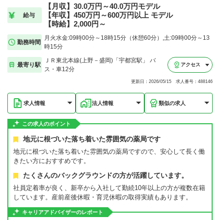
【月収】30.0万円～40.0万円モデル
【年収】450万円～600万円以上 モデル
給与
【時給】2,000円～
月火水金:09時00分～18時15分（休憩60分）,土:09時00分～13
勤務時間
時15分
ＪＲ東北本線(上野－盛岡)「宇都宮駅」 バ
最寄り駅
アクセス
ス・車12分
更新日：2026/05/15 求人番号：488146
求人情報
法人情報
類似の求人
この求人のポイント
地元に根づいた落ち着いた雰囲気の薬局です
地元に根づいた落ち着いた雰囲気の薬局ですので、安心して長く働
きたい方におすすめです。
たくさんのバックグラウンドの方が活躍しています。
社員定着率が良く、新卒から入社して勤続10年以上の方が複数在籍
しています。産前産後休暇・育児休暇の取得実績もあります。
キャリアアドバイザーのレポート