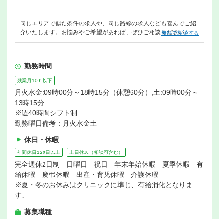
同じエリアで似た条件の求人や、同じ路線の求人なども喜んでご紹
介いたします。お悩みやご希望があれば、ぜひご相談ください。
無料で相談する
勤務時間
残業月10ｈ以下
月火水金:09時00分～18時15分（休憩60分）,土:09時00分～
13時15分
※週40時間シフト制
勤務曜日備考：月火水金土
休日・休暇
年間休日120日以上
土日休み（相談可含む）
完全週休2日制 日曜日 祝日 年末年始休暇 夏季休暇 有
給休暇 慶弔休暇 出産・育児休暇 介護休暇
※夏・冬のお休みはクリニックに準じ、有給消化となりま
す。
募集職種