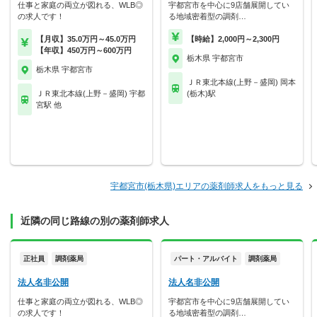
仕事と家庭の両立が図れる、WLB◎
宇都宮市を中心に9店舗展開してい
の求人です！
る地域密着型の調剤…
【月収】35.0万円～45.0万円
【時給】2,000円～2,300円
【年収】450万円～600万円
栃木県 宇都宮市
栃木県 宇都宮市
ＪＲ東北本線(上野－盛岡) 岡本
ＪＲ東北本線(上野－盛岡) 宇都
(栃木)駅
宮駅 他
宇都宮市(栃木県)エリアの薬剤師求人をもっと見る
近隣の同じ路線の別の薬剤師求人
正社員
調剤薬局
パート・アルバイト
調剤薬局
法人名非公開
法人名非公開
仕事と家庭の両立が図れる、WLB◎
宇都宮市を中心に9店舗展開してい
の求人です！
る地域密着型の調剤…