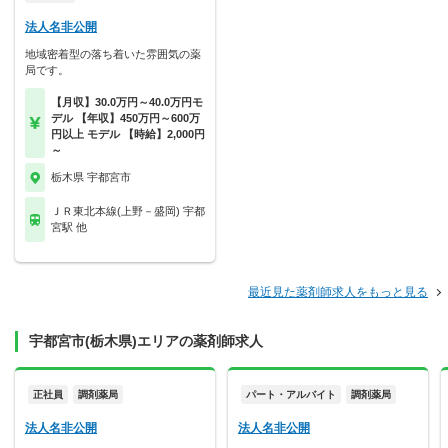
法人名非公開
地域密着型の落ち着いた雰囲気の薬
局です。
【月収】30.0万円～40.0万円モ
デル 【年収】450万円～600万
円以上 モデル 【時給】2,000円
～
栃木県 宇都宮市
ＪＲ東北本線(上野－盛岡) 宇都
宮駅 他
最近見た薬剤師求人をもっと見る
宇都宮市(栃木県)エリアの薬剤師求人
正社員
調剤薬局
パート・アルバイト
調剤薬局
法人名非公開
法人名非公開