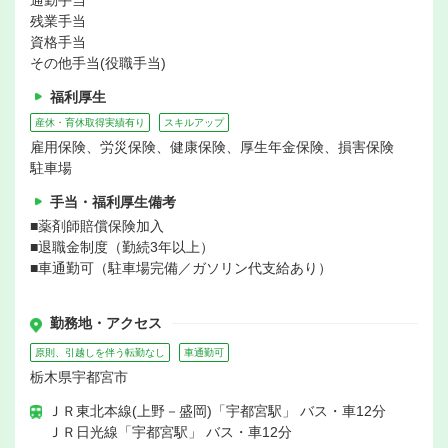
通勤手当
残業手当
資格手当
その他手当(役職手当)
福利厚生
産休・育休取得実績有り
スキルアップ
雇用保険、労災保険、健康保険、厚生年金保険、損害保険
駐車場
手当・福利厚生備考
■薬剤師賠償保険加入
■退職金制度（勤続3年以上）
■車通勤可（駐車場完備／ガソリン代支給あり）
勤務地・アクセス
原則、引越しを伴う転勤なし
車通勤可
栃木県宇都宮市
ＪＲ東北本線(上野－盛岡)「宇都宮駅」 バス・車12分
ＪＲ日光線「宇都宮駅」 バス・車12分