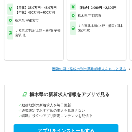
【月収】35.0万円～45.0万円
【時給】2,000円～2,300円
【年収】450万円～600万円
栃木県 宇都宮市
栃木県 宇都宮市
ＪＲ東北本線(上野－盛岡) 岡本
ＪＲ東北本線(上野－盛岡) 宇都
(栃木)駅
宮駅 他
近隣の同じ路線の別の薬剤師求人をもっと見る
栃木県の新着求人情報をアプリで見る
勤務地別の新着求人を毎日更新
通知設定でおすすめの求人を見逃さない
転職に役立つアプリ限定コンテンツを配信中
アプリをインストールする