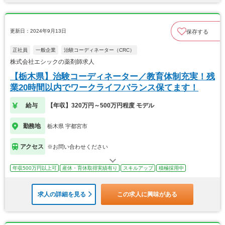
更新日：2024年9月13日
保存する
正社員
一般企業
治験コーディネーター（CRC）
株式会社エシックの薬剤師求人
【栃木県】治験コーディネーター／教育体制充実！残
業20時間以内でワークライフバランス保てます！
給与
【年収】320万円～500万円程度 モデル
勤務地
栃木県 宇都宮市
アクセス
※お問い合わせください
年収500万円以上可
産休・育休取得実績有り
スキルアップ
積極採用中
求人の詳細を見る
この求人に興味がある