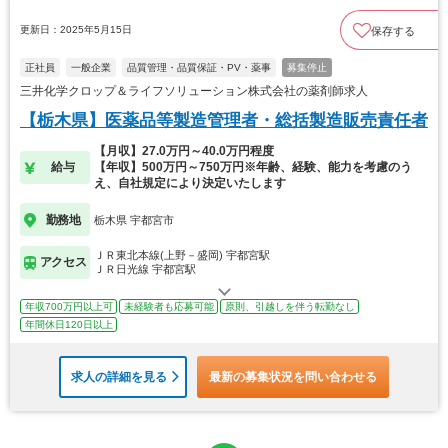
更新日：2025年5月15日
保存する
正社員
一般企業
品質管理・品質保証・PV・薬事
募集停止
三井化学クロップ＆ライフソリューション株式会社の薬剤師求人
【栃木県】医薬品等製造管理者・総括製造販売責任者
【月収】27.0万円～40.0万円程度
給与
【年収】500万円～750万円※年齢、経験、能力を考慮のう
え、自社規定により決定いたします
勤務地
栃木県 宇都宮市
ＪＲ東北本線(上野－盛岡) 宇都宮駅
アクセス
ＪＲ日光線 宇都宮駅
年収700万円以上可
未経験者も応募可能
原則、引越しを伴う転勤なし
年間休日120日以上
求人の詳細を見る
最新の募集状況を問い合わせる