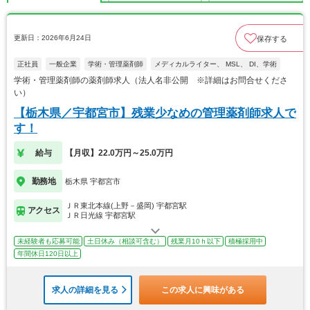
更新日：2026年6月24日
保存する
正社員
一般企業
学術・管理薬剤師
メディカルライター、 MSL、 DI、学術
学術・管理薬剤師の薬剤師求人（法人名非公開 ※詳細はお問合せくださ
い）
【栃木県／宇都宮市】残業少なめの管理薬剤師求人で
す！
給与
【月収】22.0万円～25.0万円
勤務地
栃木県 宇都宮市
ＪＲ東北本線(上野－盛岡) 宇都宮駅
アクセス
ＪＲ日光線 宇都宮駅
未経験者も応募可能
土日休み（相談可含む）
残業月10ｈ以下
積極採用中
年間休日120日以上
求人の詳細を見る
この求人に興味がある