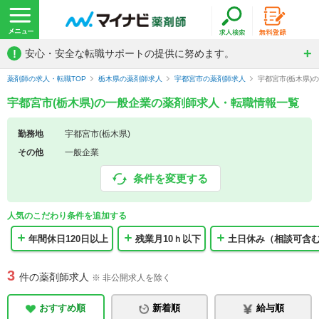
!
安心・安全な転職サポートの提供に努めます。
薬剤師の求人・転職TOP
栃木県の薬剤師求人
宇都宮市の薬剤師求人
宇都宮市(栃木県)
宇都宮市(栃木県)の一般企業の薬剤師求人・転職情報一覧
勤務地
宇都宮市(栃木県)
その他
一般企業
条件を変更する
人気のこだわり条件を追加する
年間休日120日以上
残業月10ｈ以下
土日休み（相談可含
3
件の薬剤師求人
※ 非公開求人を除く
おすすめ順
新着順
給与順