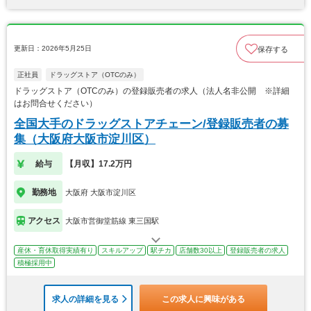
更新日：2026年5月25日
保存する
正社員
ドラッグストア（OTCのみ）
ドラッグストア（OTCのみ）の登録販売者の求人（法人名非公開 ※詳細
はお問合せください）
全国大手のドラッグストアチェーン/登録販売者の募
集（大阪府大阪市淀川区）
給与
【月収】17.2万円
勤務地
大阪府 大阪市淀川区
アクセス
大阪市営御堂筋線 東三国駅
産休・育休取得実績有り
スキルアップ
駅チカ
店舗数30以上
登録販売者の求人
積極採用中
求人の詳細を見る
この求人に興味がある