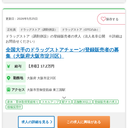
更新日：2026年5月25日
保存する
正社員
ドラッグストア（調剤併設）
ドラッグストア（OTCのみ）
ドラッグストア（調剤併設）の登録販売者の求人（法人名非公開 ※詳細は
お問合せください）
全国大手のドラッグストアチェーン/登録販売者の募
集（大阪府大阪市淀川区）
給与
【月収】17.2万円
勤務地
大阪府 大阪市淀川区
アクセス
大阪市営御堂筋線 東三国駅
産休・育休取得実績有り
スキルアップ
駅チカ
店舗数30以上
登録販売者の求人
積極採用中
求人の詳細を見る
この求人に興味がある