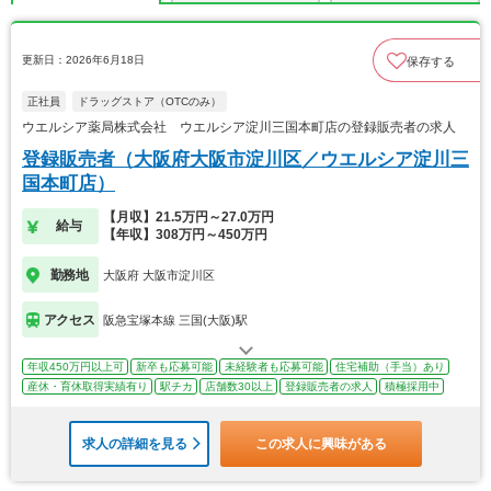
更新日：2026年6月18日
保存する
正社員
ドラッグストア（OTCのみ）
ウエルシア薬局株式会社 ウエルシア淀川三国本町店の登録販売者の求人
登録販売者（大阪府大阪市淀川区／ウエルシア淀川三
国本町店）
【月収】21.5万円～27.0万円
給与
【年収】308万円～450万円
勤務地
大阪府 大阪市淀川区
アクセス
阪急宝塚本線 三国(大阪)駅
年収450万円以上可
新卒も応募可能
未経験者も応募可能
住宅補助（手当）あり
産休・育休取得実績有り
駅チカ
店舗数30以上
登録販売者の求人
積極採用中
求人の詳細を見る
この求人に興味がある