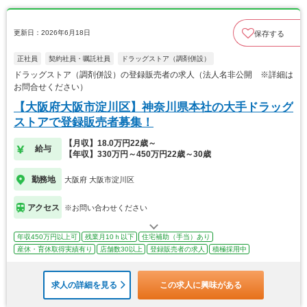
更新日：2026年6月18日
保存する
正社員
契約社員・嘱託社員
ドラッグストア（調剤併設）
ドラッグストア（調剤併設）の登録販売者の求人（法人名非公開 ※詳細は
お問合せください）
【大阪府大阪市淀川区】神奈川県本社の大手ドラッグ
ストアで登録販売者募集！
【月収】18.0万円22歳～
給与
【年収】330万円～450万円22歳～30歳
勤務地
大阪府 大阪市淀川区
アクセス
※お問い合わせください
年収450万円以上可
残業月10ｈ以下
住宅補助（手当）あり
産休・育休取得実績有り
店舗数30以上
登録販売者の求人
積極採用中
求人の詳細を見る
この求人に興味がある