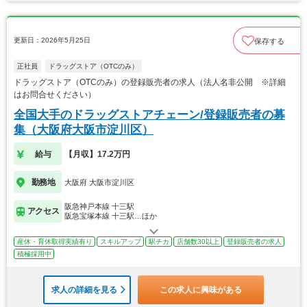
更新日：2026年5月25日
保存する
正社員
ドラッグストア（OTCのみ）
ドラッグストア（OTCのみ）の登録販売者の求人（法人名非公開 ※詳細
はお問合せください）
全国大手のドラッグストアチェーン/登録販売者の募
集（大阪府大阪市淀川区）
給与
【月収】17.2万円
勤務地
大阪府 大阪市淀川区
阪急神戸本線 十三駅
アクセス
阪急宝塚本線 十三駅…ほか
産休・育休取得実績有り
スキルアップ
駅チカ
店舗数30以上
登録販売者の求人
積極採用中
求人の詳細を見る
この求人に興味がある