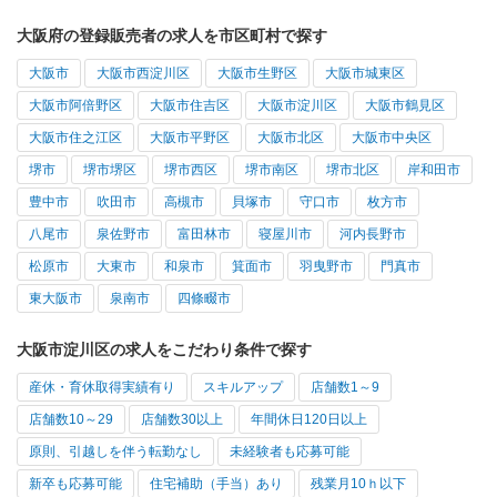
大阪府の登録販売者の求人を市区町村で探す
大阪市
大阪市西淀川区
大阪市生野区
大阪市城東区
大阪市阿倍野区
大阪市住吉区
大阪市淀川区
大阪市鶴見区
大阪市住之江区
大阪市平野区
大阪市北区
大阪市中央区
堺市
堺市堺区
堺市西区
堺市南区
堺市北区
岸和田市
豊中市
吹田市
高槻市
貝塚市
守口市
枚方市
八尾市
泉佐野市
富田林市
寝屋川市
河内長野市
松原市
大東市
和泉市
箕面市
羽曳野市
門真市
東大阪市
泉南市
四條畷市
大阪市淀川区の求人をこだわり条件で探す
産休・育休取得実績有り
スキルアップ
店舗数1～9
店舗数10～29
店舗数30以上
年間休日120日以上
原則、引越しを伴う転勤なし
未経験者も応募可能
新卒も応募可能
住宅補助（手当）あり
残業月10ｈ以下