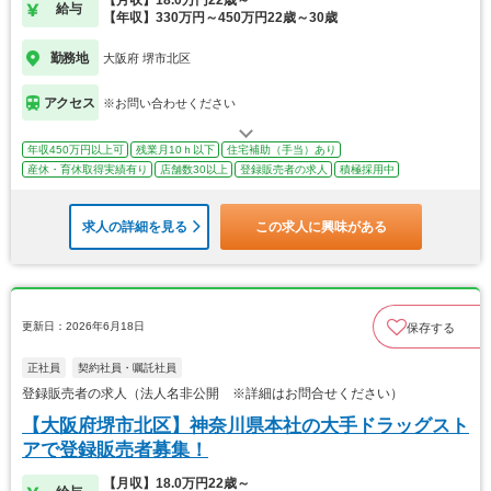
【月収】18.0万円22歳～
給与
【年収】330万円～450万円22歳～30歳
勤務地
大阪府 堺市北区
アクセス
※お問い合わせください
年収450万円以上可
残業月10ｈ以下
住宅補助（手当）あり
産休・育休取得実績有り
店舗数30以上
登録販売者の求人
積極採用中
求人の詳細を見る
この求人に興味がある
更新日：2026年6月18日
保存する
正社員
契約社員・嘱託社員
登録販売者の求人（法人名非公開 ※詳細はお問合せください）
【大阪府堺市北区】神奈川県本社の大手ドラッグスト
アで登録販売者募集！
【月収】18.0万円22歳～