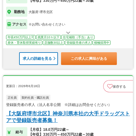
【年収】330万円～450万円22歳～30歳
勤務地
大阪府 堺市北区
アクセス
※お問い合わせください
年収450万円以上可
残業月10ｈ以下
住宅補助（手当）あり
産休・育休取得実績有り
店舗数30以上
登録販売者の求人
積極採用中
求人の詳細を見る
この求人に興味がある
更新日：2026年6月18日
保存する
正社員
契約社員・嘱託社員
登録販売者の求人（法人名非公開 ※詳細はお問合せください）
【大阪府堺市北区】神奈川県本社の大手ドラッグスト
アで登録販売者募集！
【月収】18.0万円22歳～
給与
【年収】330万円～450万円22歳～30歳