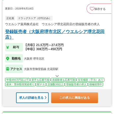
更新日：2026年6月18日
保存する
正社員
ドラッグストア（OTCのみ）
ウエルシア薬局株式会社 ウエルシア堺北花田店の登録販売者の求人
登録販売者（大阪府堺市北区／ウエルシア堺北花田
店）
【月収】21.5万円～27.0万円
給与
【年収】308万円～450万円
勤務地
大阪府 堺市北区
アクセス
大阪市営御堂筋線 北花田駅
年収450万円以上可
新卒も応募可能
未経験者も応募可能
住宅補助（手当）あり
産休・育休取得実績有り
駅チカ
店舗数30以上
登録販売者の求人
積極採用中
求人の詳細を見る
この求人に興味がある