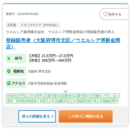
更新日：2026年6月18日
保存する
正社員
ドラッグストア（OTCのみ）
ウエルシア薬局株式会社 ウエルシア堺新金岡店の登録販売者の求人
登録販売者（大阪府堺市北区／ウエルシア堺新金岡
店）
【月収】21.5万円～27.0万円
給与
【年収】308万円～450万円
勤務地
大阪府 堺市北区
アクセス
大阪市営御堂筋線 新金岡駅
年収450万円以上可
新卒も応募可能
未経験者も応募可能
住宅補助（手当）あり
産休・育休取得実績有り
駅チカ
店舗数30以上
登録販売者の求人
積極採用中
求人の詳細を見る
この求人に興味がある