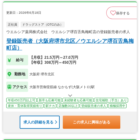
更新日：2026年6月18日
保存する
正社員
ドラッグストア（OTCのみ）
ウエルシア薬局株式会社 ウエルシア堺百舌鳥梅町店の登録販売者の求人
登録販売者（大阪府堺市北区／ウエルシア堺百舌鳥梅
町店）
【月収】21.5万円～27.0万円
給与
【年収】308万円～450万円
勤務地
大阪府 堺市北区
アクセス
大阪市営御堂筋線 なかもず(大阪メトロ)駅
年収450万円以上可
新卒も応募可能
未経験者も応募可能
住宅補助（手当）あり
産休・育休取得実績有り
駅チカ
店舗数30以上
登録販売者の求人
積極採用中
求人の詳細を見る
この求人に興味がある