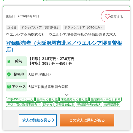
更新日：2026年6月18日
保存する
正社員
ドラッグストア（調剤併設）
ドラッグストア（OTCのみ）
ウエルシア薬局株式会社 ウエルシア堺長曽根店の登録販売者の求人
登録販売者（大阪府堺市北区／ウエルシア堺長曽根
店）
【月収】21.5万円～27.0万円
給与
【年収】308万円～450万円
勤務地
大阪府 堺市北区
アクセス
大阪市営御堂筋線 新金岡駅
年収450万円以上可
新卒も応募可能
未経験者も応募可能
住宅補助（手当）あり
産休・育休取得実績有り
駅チカ
店舗数30以上
登録販売者の求人
積極採用中
求人の詳細を見る
この求人に興味がある