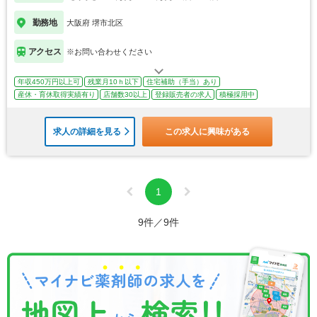
勤務地
大阪府 堺市北区
アクセス
※お問い合わせください
年収450万円以上可
残業月10ｈ以下
住宅補助（手当）あり
産休・育休取得実績有り
店舗数30以上
登録販売者の求人
積極採用中
求人の詳細を見る
この求人に興味がある
1
9件／9件