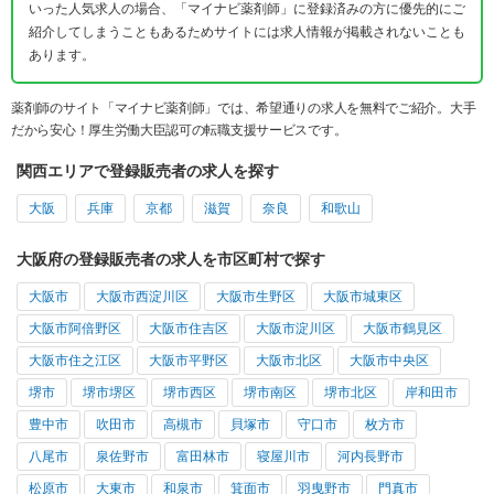
いった人気求人の場合、「マイナビ薬剤師」に登録済みの方に優先的にご
紹介してしまうこともあるためサイトには求人情報が掲載されないことも
あります。
薬剤師のサイト「マイナビ薬剤師」では、希望通りの求人を無料でご紹介。大手
だから安心！厚生労働大臣認可の転職支援サービスです。
関西エリアで登録販売者の求人を探す
大阪
兵庫
京都
滋賀
奈良
和歌山
大阪府の登録販売者の求人を市区町村で探す
大阪市
大阪市西淀川区
大阪市生野区
大阪市城東区
大阪市阿倍野区
大阪市住吉区
大阪市淀川区
大阪市鶴見区
大阪市住之江区
大阪市平野区
大阪市北区
大阪市中央区
堺市
堺市堺区
堺市西区
堺市南区
堺市北区
岸和田市
豊中市
吹田市
高槻市
貝塚市
守口市
枚方市
八尾市
泉佐野市
富田林市
寝屋川市
河内長野市
松原市
大東市
和泉市
箕面市
羽曳野市
門真市