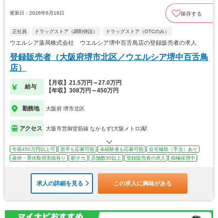
更新日：2026年6月18日
保存する
正社員
ドラッグストア（調剤併設）
ドラッグストア（OTCのみ）
ウエルシア薬局株式会社 ウエルシア堺中百舌鳥店の登録販売者の求人
登録販売者（大阪府堺市北区／ウエルシア堺中百舌鳥
店）
【月収】21.5万円～27.0万円
給与
【年収】308万円～450万円
勤務地
大阪府 堺市北区
アクセス
大阪市営御堂筋線 なかもず(大阪メトロ)駅
年収450万円以上可
新卒も応募可能
未経験者も応募可能
住宅補助（手当）あり
産休・育休取得実績有り
駅チカ
店舗数30以上
登録販売者の求人
積極採用中
求人の詳細を見る
この求人に興味がある