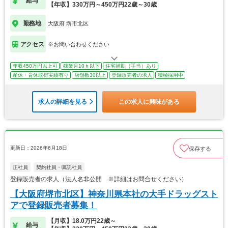
給与
【年収】330万円～450万円22歳～30歳
勤務地
大阪府 堺市北区
アクセス
※お問い合わせください
年収450万円以上可
残業月10ｈ以下
住宅補助（手当）あり
産休・育休取得実績有り
店舗数30以上
登録販売者の求人
積極採用中
求人の詳細を見る
この求人に興味がある
更新日：2026年6月18日
保存する
正社員
契約社員・嘱託社員
登録販売者の求人（法人名非公開 ※詳細はお問合せください）
【大阪府堺市北区】神奈川県本社の大手ドラッグスト
アで登録販売者募集！
【月収】18.0万円22歳～
給与