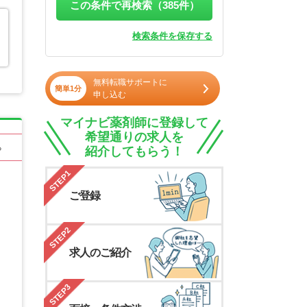
この条件で再検索（
385
件）
検索条件を保存する
無料転職サポートに
簡単1分
申し込む
マイナビ薬剤師に登録して
希望通りの求人を
る
紹介してもらう！
STEP1
ご登録
STEP2
求人のご紹介
STEP3