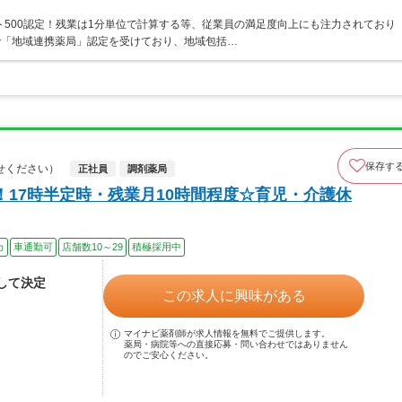
ト500認定！残業は1分単位で計算する等、従業員の満足度向上にも注力されており
で「地域連携薬局」認定を受けており、地域包括…
保存す
せください）
正社員
調剤薬局
！17時半定時・残業月10時間程度☆育児・介護休
カ
車通勤可
店舗数10～29
積極採用中
慮して決定
この求人に興味がある
マイナビ薬剤師が求人情報を無料でご提供します。
薬局・病院等への直接応募・問い合わせではありません
のでご安心ください。