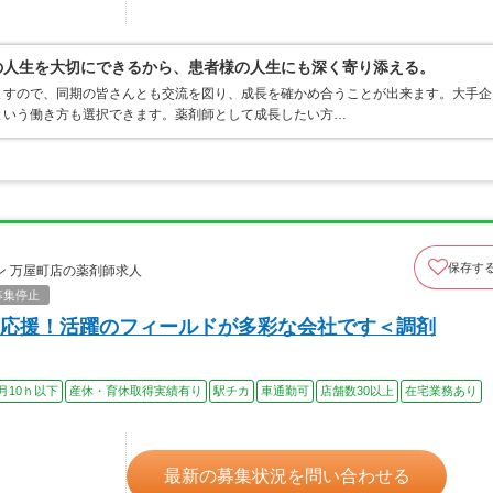
分の人生を大切にできるから、患者様の人生にも深く寄り添える。
ますので、同期の皆さんとも交流を図り、成長を確かめ合うことが出来ます。大手企
という働き方も選択できます。薬剤師として成長したい方…
保存す
 万屋町店の薬剤師求人
募集停止
応援！活躍のフィールドが多彩な会社です＜調剤
月10ｈ以下
産休・育休取得実績有り
駅チカ
車通勤可
店舗数30以上
在宅業務あり
最新の募集状況を問い合わせる