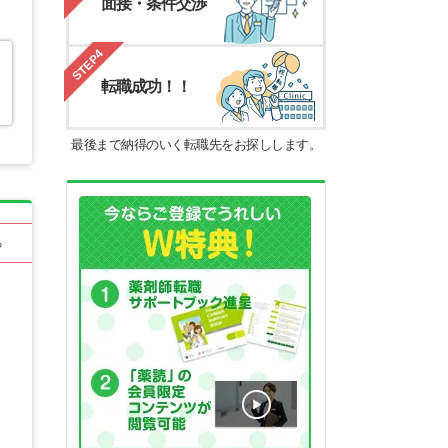
面接・条件交渉
STEP4
転職成功！！
最後まで納得のいく転職先をお探しします。
る