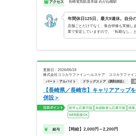
長崎電気軌道本線 めがね橋駅
アクセス
年間休日125日、最大9連休。自
店舗ごとだけでなく、集合研修も実施し
業で安定していますので、「転勤なし」
更新日：2026/06/18
株式会社ココカラファインヘルスケア ココカラファイン
パート・アルバイト
ドラッグストア（調剤併設）
【長崎県／長崎市】キャリアアップを
併設＞
注目ポイント
新卒も応募可能
未経験者も応募可能
残業
WEB面接OK
【時給】2,000円～2,200円
給与