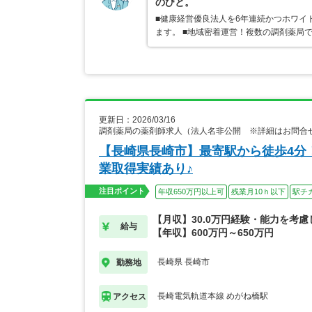
のびと。
■健康経営優良法人を6年連続かつホワイ
ます。 ■地域密着運営！複数の調剤薬局
更新日：2026/03/16
調剤薬局の薬剤師求人（法人名非公開 ※詳細はお問合
【長崎県長崎市】最寄駅から徒歩4分
業取得実績あり♪
注目ポイント
年収650万円以上可
残業月10ｈ以下
駅チ
【月収】30.0万円経験・能力を考
給与
【年収】600万円～650万円
長崎県 長崎市
勤務地
長崎電気軌道本線 めがね橋駅
アクセス