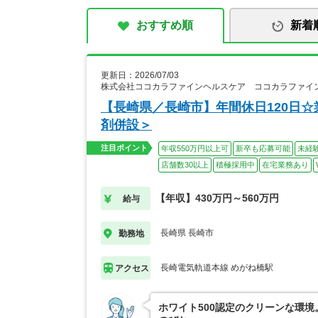
おすすめ順
新着
更新日：2026/07/03
株式会社ココカラファインヘルスケア ココカラファイン
【長崎県／長崎市】年間休日120日☆
剤併設＞
注目ポイント
年収550万円以上可
新卒も応募可能
未経
店舗数30以上
積極採用中
在宅業務あり
【年収】430万円～560万円
給与
長崎県 長崎市
勤務地
長崎電気軌道本線 めがね橋駅
アクセス
ホワイト500認定のクリーンな環