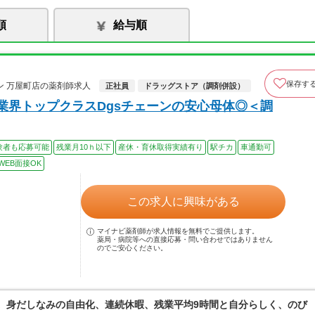
順
給与順
保存す
 万屋町店の薬剤師求人
正社員
ドラッグストア（調剤併設）
業界トップクラスDgsチェーンの安心母体◎＜調
験者も応募可能
残業月10ｈ以下
産休・育休取得実績有り
駅チカ
車通勤可
WEB面接OK
この求人に興味がある
マイナビ薬剤師が求人情報を無料でご提供します。
薬局・病院等への直接応募・問い合わせではありません
のでご安心ください。
境。身だしなみの自由化、連続休暇、残業平均9時間と自分らしく、のび