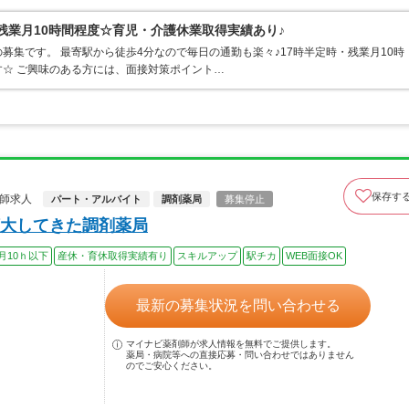
残業月10時間程度☆育児・介護休業取得実績あり♪
募集です。 最寄駅から徒歩4分なので毎日の通勤も楽々♪17時半定時・残業月10時
☆ ご興味のある方には、面接対策ポイント…
保存す
師求人
パート・アルバイト
調剤薬局
募集停止
大してきた調剤薬局
月10ｈ以下
産休・育休取得実績有り
スキルアップ
駅チカ
WEB面接OK
最新の募集状況を問い合わせる
マイナビ薬剤師が求人情報を無料でご提供します。
薬局・病院等への直接応募・問い合わせではありません
のでご安心ください。