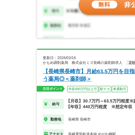
更新日：2026/03/16
かもめ調剤薬局 株式会社ミズ長崎の薬剤師求人
正
【長崎県長崎市】月給63.5万円を
う薬局◎＜薬剤師＞
注目ポイント
年収400万円以上可
駅チカ
車通勤可
【月収】30.7万円～63.5万円程度
給与
【年収】440万円程度 ※想定年収
長崎県 長崎市
勤務地
長崎電気軌道本線 めがね橋駅
アクセス