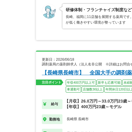
研修体制・フランチャイズ制度など
長崎、福岡に11店舗を展開する薬局です
が低く働きやすい環境が整っています
更新日：2026/06/18
調剤薬局の薬剤師求人（法人名非公開 ※詳細はお問合
【長崎県長崎市】 全国大手の調剤薬
注目ポイント
年収400万円以上可
新卒も応募可能
未経
車通勤可
店舗数30以上
年間休日120日以
【月収】26.0万円～33.0万円23歳
給与
【年収】400万円23歳～モデル
長崎県 長崎市
勤務地