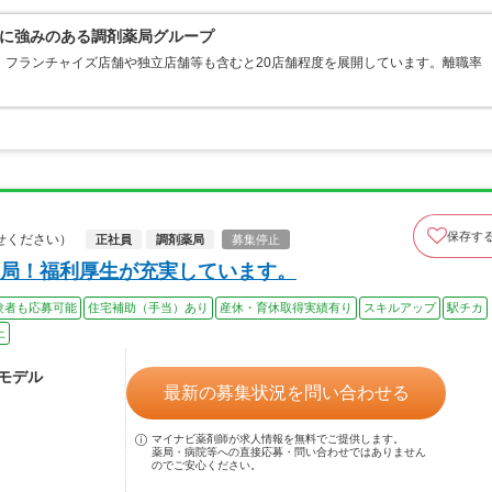
に強みのある調剤薬局グループ
。フランチャイズ店舗や独立店舗等も含むと20店舗程度を展開しています。離職率
保存す
せください）
正社員
調剤薬局
募集停止
局！福利厚生が充実しています。
験者も応募可能
住宅補助（手当）あり
産休・育休取得実績有り
スキルアップ
駅チカ
上
～モデル
最新の募集状況を問い合わせる
マイナビ薬剤師が求人情報を無料でご提供します。
薬局・病院等への直接応募・問い合わせではありません
のでご安心ください。