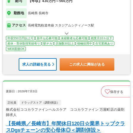
給与
【年収】430万円～560万円
勤務地
長崎県 長崎市
アクセス
長崎電気軌道本線 スタジアムシティノース駅
年収550万円以上可
新卒も応募可能
未経験者も応募可能
残業月10ｈ以下
産休・育休取得実績有り
駅チカ
店舗数30以上
積極採用中
在宅業務あり
WEB面接OK
求人の詳細を見る
この求人に興味がある
更新日：2026年7月3日
保存する
正社員
ドラッグストア（調剤併設）
株式会社ココカラファインヘルスケア ココカラファイン 万屋町店の薬剤
師求人
【長崎県／長崎市】年間休日120日☆業界トップクラ
スDgsチェーンの安心母体◎＜調剤併設＞