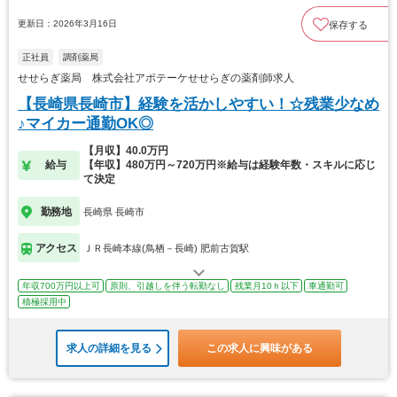
更新日：2026年3月16日
保存する
正社員
調剤薬局
せせらぎ薬局 株式会社アポテーケせせらぎの薬剤師求人
【長崎県長崎市】経験を活かしやすい！☆残業少なめ
♪マイカー通勤OK◎
【月収】40.0万円
給与
【年収】480万円～720万円※給与は経験年数・スキルに応じ
て決定
勤務地
長崎県 長崎市
アクセス
ＪＲ長崎本線(鳥栖－長崎) 肥前古賀駅
年収700万円以上可
原則、引越しを伴う転勤なし
残業月10ｈ以下
車通勤可
積極採用中
求人の詳細を見る
この求人に興味がある