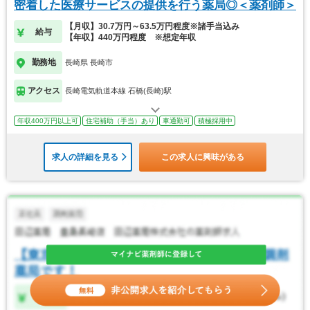
密着した医療サービスの提供を行う薬局◎＜薬剤師＞
【月収】30.7万円～63.5万円程度※諸手当込み
給与
【年収】440万円程度 ※想定年収
勤務地
長崎県 長崎市
アクセス
長崎電気軌道本線 石橋(長崎)駅
年収400万円以上可
住宅補助（手当）あり
車通勤可
積極採用中
求人の詳細を見る
この求人に興味がある