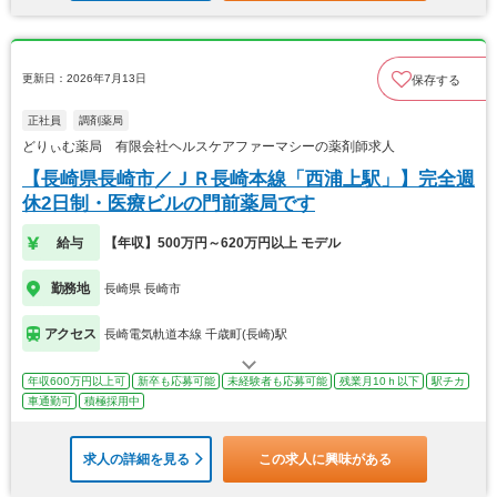
更新日：2026年7月13日
保存する
正社員
調剤薬局
どりぃむ薬局 有限会社ヘルスケアファーマシーの薬剤師求人
【長崎県長崎市／ＪＲ長崎本線「西浦上駅」】完全週
休2日制・医療ビルの門前薬局です
給与
【年収】500万円～620万円以上 モデル
勤務地
長崎県 長崎市
アクセス
長崎電気軌道本線 千歳町(長崎)駅
年収600万円以上可
新卒も応募可能
未経験者も応募可能
残業月10ｈ以下
駅チカ
車通勤可
積極採用中
求人の詳細を見る
この求人に興味がある