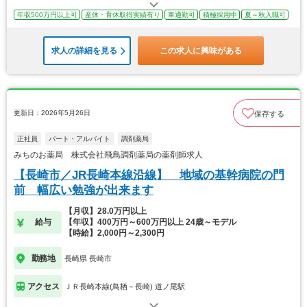
年収500万円以上可
産休・育休取得実績有り
車通勤可
積極採用中
夏～秋入職可
求人の詳細を見る
この求人に興味がある
更新日：2026年5月26日
保存する
正社員
パート・アルバイト
調剤薬局
みちのお薬局 株式会社飛鳥調剤薬局の薬剤師求人
【長崎市／JR長崎本線沿線】 地域の基幹病院の門
前 幅広い勉強が出来ます
【月収】28.0万円以上
給与
【年収】400万円～600万円以上 24歳～モデル
【時給】2,000円～2,300円
勤務地
長崎県 長崎市
アクセス
ＪＲ長崎本線(鳥栖－長崎) 道ノ尾駅