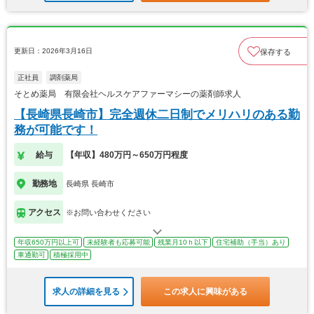
更新日：2026年3月16日
保存する
正社員
調剤薬局
そとめ薬局 有限会社ヘルスケアファーマシーの薬剤師求人
【長崎県長崎市】完全週休二日制でメリハリのある勤
務が可能です！
給与
【年収】480万円～650万円程度
勤務地
長崎県 長崎市
アクセス
※お問い合わせください
年収650万円以上可
未経験者も応募可能
残業月10ｈ以下
住宅補助（手当）あり
車通勤可
積極採用中
求人の詳細を見る
この求人に興味がある