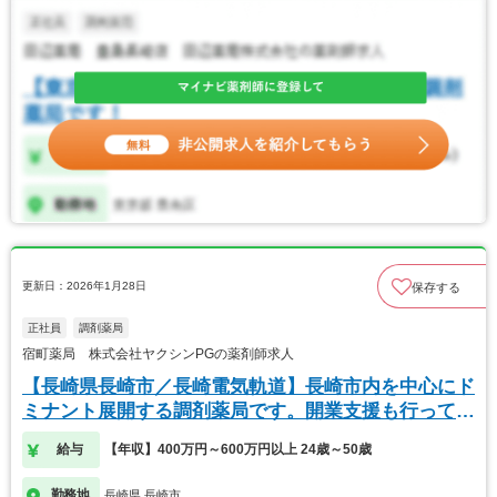
更新日：2026年1月28日
保存する
正社員
調剤薬局
宿町薬局 株式会社ヤクシンPGの薬剤師求人
【長崎県長崎市／長崎電気軌道】長崎市内を中心にド
ミナント展開する調剤薬局です。開業支援も行ってま
す。
給与
【年収】400万円～600万円以上 24歳～50歳
勤務地
長崎県 長崎市