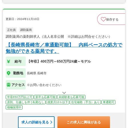
更新日：2024年11月10日
保存する
正社員
調剤薬局
調剤薬局の薬剤師求人（法人名非公開 ※詳細はお問合せください）
【長崎県長崎市／車通勤可能】 内科ベースの処方で
勉強ができる薬局です。
給与
【年収】400万円～650万円24歳～モデル
勤務地
長崎県 長崎市
アクセス
※お問い合わせください
年収650万円以上可
新卒も応募可能
未経験者も応募可能
原則、引越しを伴う転勤なし
残業月10ｈ以下
住宅補助（手当）あり
車通勤可
積極採用中
求人の詳細を見る
この求人に興味がある