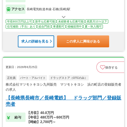
アクセス
長崎電気軌道本線 石橋(長崎)駅
年収800万円以上可
新卒も応募可能
未経験者も応募可能
残業月10ｈ以下
住宅補助（手当）あり
総合門前
車通勤可
積極採用中
夏～秋入職可
求人の詳細を見る
この求人に興味がある
更新日：2026年6月25日
保存する
正社員
パート・アルバイト
ドラッグストア（OTCのみ）
株式会社マツモトキヨシ九州販売 マツモトキヨシ 浜の町店の登録販売者
の求人
【長崎県長崎市／長崎電鉄】 ドラッグ部門／登録販
売者
【月収】40.0万円
給与
【年収】480万円～600万円
【時給】2,700円～