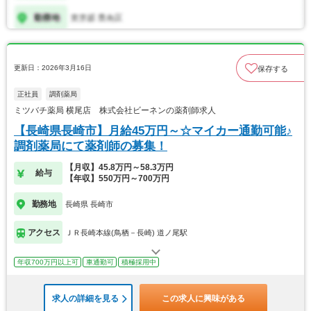
更新日：2026年3月16日
保存する
正社員
調剤薬局
ミツバチ薬局 横尾店 株式会社ビーネンの薬剤師求人
【長崎県長崎市】月給45万円～☆マイカー通勤可能♪
調剤薬局にて薬剤師の募集！
【月収】45.8万円～58.3万円
給与
【年収】550万円～700万円
勤務地
長崎県 長崎市
アクセス
ＪＲ長崎本線(鳥栖－長崎) 道ノ尾駅
年収700万円以上可
車通勤可
積極採用中
求人の詳細を見る
この求人に興味がある