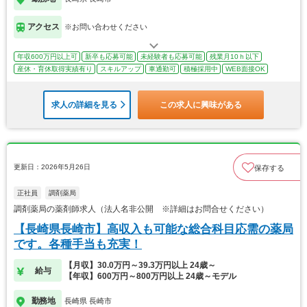
アクセス
※お問い合わせください
年収600万円以上可
新卒も応募可能
未経験者も応募可能
残業月10ｈ以下
産休・育休取得実績有り
スキルアップ
車通勤可
積極採用中
WEB面接OK
求人の詳細を見る
この求人に興味がある
更新日：2026年5月26日
保存する
正社員
調剤薬局
調剤薬局の薬剤師求人（法人名非公開 ※詳細はお問合せください）
【長崎県長崎市】高収入も可能な総合科目応需の薬局
です。各種手当も充実！
【月収】30.0万円～39.3万円以上 24歳～
給与
【年収】600万円～800万円以上 24歳～モデル
勤務地
長崎県 長崎市