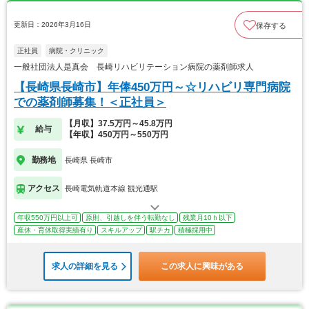
更新日：2026年3月16日
保存する
正社員
病院・クリニック
一般社団法人是真会 長崎リハビリテーション病院の薬剤師求人
【長崎県長崎市】年俸450万円～☆リハビリ専門病院
での薬剤師募集！＜正社員＞
【月収】37.5万円～45.8万円
給与
【年収】450万円～550万円
勤務地
長崎県 長崎市
アクセス
長崎電気軌道本線 観光通駅
年収550万円以上可
原則、引越しを伴う転勤なし
残業月10ｈ以下
産休・育休取得実績有り
スキルアップ
駅チカ
積極採用中
求人の詳細を見る
この求人に興味がある