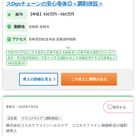
スDgsチェーンの安心母体◎＜調剤併設＞
給与
【年収】430万円～560万円
勤務地
長崎県 長崎市
アクセス
長崎電気軌道本線 原爆資料館駅
年収550万円以上可
新卒も応募可能
未経験者も応募可能
残業月10ｈ以下
産休・育休取得実績有り
駅チカ
店舗数30以上
積極採用中
在宅業務あり
WEB面接OK
求人の詳細を見る
この求人に興味がある
更新日：2026年7月3日
保存する
正社員
ドラッグストア（調剤併設）
株式会社ココカラファインヘルスケア ココカラファイン 銅座町店の薬剤
師求人