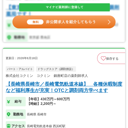
更新日：2026年6月18日
保存する
パート・アルバイト
ドラッグストア（調剤併設）
株式会社コクミン コクミン 銅座町店の薬剤師求人
【長崎県長崎市／長崎電気軌道本線】 各種休暇制度
など福利厚生が充実！OTCと調剤両方学べます
【年収】430万円～600万円
給与
【時給】2,200円～
勤務地
長崎県 長崎市
アクセス
長崎電気軌道本線 西浜町駅