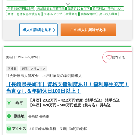
年収450万円以上可
未経験者も応募可能
残業月10ｈ以下
住宅補助（手当）あり
産休・育休取得実績有り
スキルアップ
車通勤可
積極採用中
夏～秋入職可
求人の詳細を見る
この求人に興味がある
更新日：2026年5月26日
保存する
正社員
病院・クリニック
社会医療法人健友会 上戸町病院の薬剤師求人
【長崎県長崎市】資格支援制度あり！福利厚生充実！
当直なし＆年間休日100日以上！
【月収】23.2万円～42.2万円程度（諸手当込） 諸手当込
給与
【年収】420万円～500万円程度（賞与込） 賞与込
勤務地
長崎県 長崎市
アクセス
ＪＲ長崎本線(鳥栖－長崎) 長崎(長崎)駅