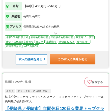
給与
【年収】430万円～560万円
勤務地
長崎県 長崎市
アクセス
長崎電気軌道本線 めがね橋駅
年収550万円以上可
新卒も応募可能
未経験者も応募可能
残業月10ｈ以下
産休・育休取得実績有り
駅チカ
車通勤可
店舗数30以上
積極採用中
在宅業務あり
WEB面接OK
求人の詳細を見る
この求人に興味がある
更新日：2026年7月3日
保存する
正社員
ドラッグストア（調剤併設）
株式会社ココカラファインヘルスケア ココカラファイン プラットモール
長崎店の薬剤師求人
【長崎県／長崎市】年間休日120日☆業界トップクラ