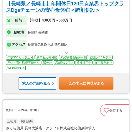
【長崎県／長崎市】年間休日120日☆業界トップクラ
スDgsチェーンの安心母体◎＜調剤併設＞
給与
【年収】430万円～560万円
勤務地
長崎県 長崎市
アクセス
長崎電気軌道本線 西浜町駅
年収550万円以上可
新卒も応募可能
未経験者も応募可能
残業月10ｈ以下
産休・育休取得実績有り
駅チカ
店舗数30以上
積極採用中
在宅業務あり
WEB面接OK
求人の詳細を見る
この求人に興味がある
更新日：2026年6月20日
保存する
正社員
調剤薬局
さくら薬局 長崎大浜店 クラフト株式会社の薬剤師求人