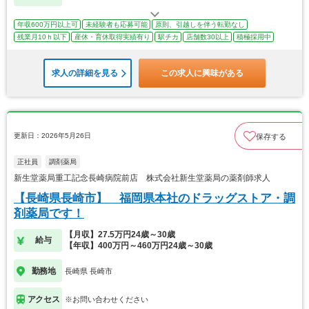
年収600万円以上可
未経験者も応募可能
原則、引越しを伴う転勤なし
残業月10ｈ以下
産休・育休取得実績有り
駅チカ
店舗数30以上
積極採用中
求人の詳細を見る
この求人に興味がある
更新日：2026年5月26日
保存する
正社員
調剤薬局
新生堂薬局重工記念長崎病院前店 株式会社新生堂薬局の薬剤師求人
【長崎県長崎市】 福岡県本社のドラッグストア・調
剤薬局です！
【月収】27.5万円24歳～30歳
給与
【年収】400万円～460万円24歳～30歳
勤務地
長崎県 長崎市
アクセス
※お問い合わせください