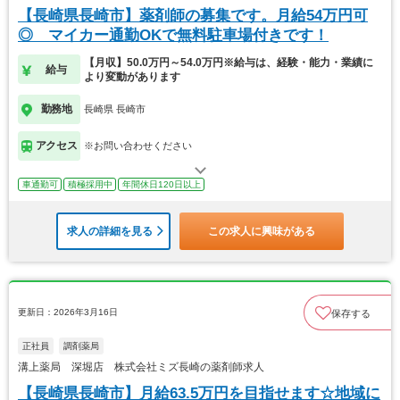
【長崎県長崎市】薬剤師の募集です。月給54万円可
◎ マイカー通勤OKで無料駐車場付きです！
【月収】50.0万円～54.0万円※給与は、経験・能力・業績に
給与
より変動があります
勤務地
長崎県 長崎市
アクセス
※お問い合わせください
車通勤可
積極採用中
年間休日120日以上
求人の詳細を見る
この求人に興味がある
更新日：2026年3月16日
保存する
正社員
調剤薬局
溝上薬局 深堀店 株式会社ミズ長崎の薬剤師求人
【長崎県長崎市】月給63.5万円を目指せます☆地域に