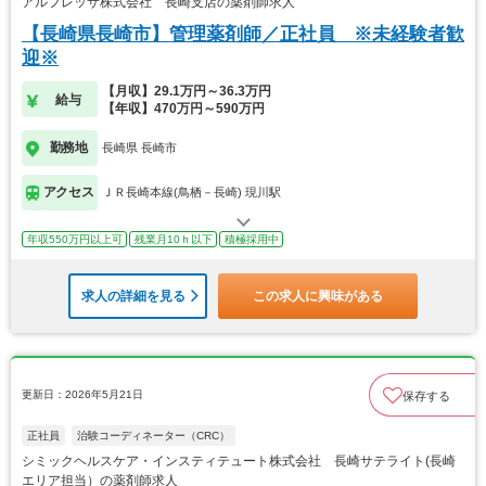
アルフレッサ株式会社 長崎支店の薬剤師求人
【長崎県長崎市】管理薬剤師／正社員 ※未経験者歓
迎※
【月収】29.1万円～36.3万円
給与
【年収】470万円～590万円
勤務地
長崎県 長崎市
アクセス
ＪＲ長崎本線(鳥栖－長崎) 現川駅
年収550万円以上可
残業月10ｈ以下
積極採用中
求人の詳細を見る
この求人に興味がある
更新日：2026年5月21日
保存する
正社員
治験コーディネーター（CRC）
シミックヘルスケア・インスティテュート株式会社 長崎サテライト(長崎
エリア担当）の薬剤師求人