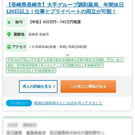
【長崎県長崎市】大手グループ調剤薬局、年間休日
120日以上！仕事とプライベートの両立が可能！
給与
【年収】419万円～743万円程度
勤務地
長崎県 長崎市
アクセス
ＪＲ長崎本線(鳥栖－長崎) 長崎(長崎)駅
年収700万円以上可
新卒も応募可能
未経験者も応募可能
住宅補助（手当）あり
産休・育休取得実績有り
スキルアップ
店舗数30以上
積極採用中
年間休日120日以上
WEB面接OK
求人の詳細を見る
この求人に興味がある
職場の薬剤師さんにお話を伺ってきました
インタビュー