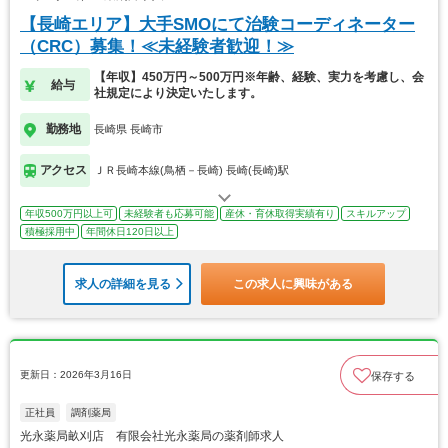
【長崎エリア】大手SMOにて治験コーディネーター
（CRC）募集！≪未経験者歓迎！≫
【年収】450万円～500万円※年齢、経験、実力を考慮し、会
給与
社規定により決定いたします。
勤務地
長崎県 長崎市
アクセス
ＪＲ長崎本線(鳥栖－長崎) 長崎(長崎)駅
年収500万円以上可
未経験者も応募可能
産休・育休取得実績有り
スキルアップ
積極採用中
年間休日120日以上
求人の詳細を見る
この求人に興味がある
更新日：2026年3月16日
保存する
正社員
調剤薬局
光永薬局畝刈店 有限会社光永薬局の薬剤師求人