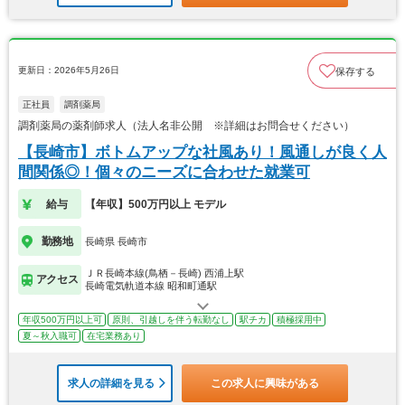
更新日：2026年5月26日
保存する
正社員
調剤薬局
調剤薬局の薬剤師求人（法人名非公開 ※詳細はお問合せください）
【長崎市】ボトムアップな社風あり！風通しが良く人
間関係◎！個々のニーズに合わせた就業可
給与
【年収】500万円以上 モデル
勤務地
長崎県 長崎市
ＪＲ長崎本線(鳥栖－長崎) 西浦上駅
アクセス
長崎電気軌道本線 昭和町通駅
年収500万円以上可
原則、引越しを伴う転勤なし
駅チカ
積極採用中
夏～秋入職可
在宅業務あり
求人の詳細を見る
この求人に興味がある