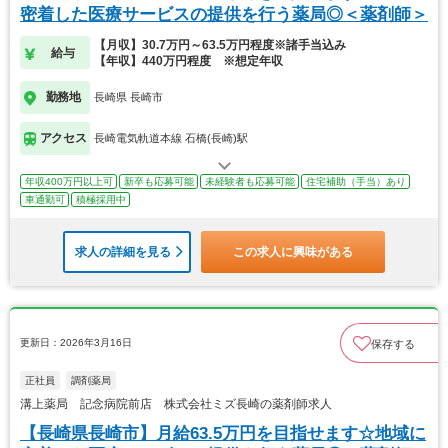
密着した医療サービスの提供を行う薬局◎＜薬剤師＞
【月収】30.7万円～63.5万円程度※諸手当込み
給与
【年収】440万円程度 ※想定年収
勤務地
長崎県 長崎市
アクセス
長崎電気軌道本線 石橋(長崎)駅
年収400万円以上可
新卒も応募可能
未経験者も応募可能
住宅補助（手当）あり
車通勤可
積極採用中
求人の詳細を見る
この求人に興味がある
更新日：2026年3月16日
保存する
正社員
調剤薬局
溝上薬局 記念病院前店 株式会社ミズ長崎の薬剤師求人
【長崎県長崎市】月給63.5万円を目指せます☆地域に