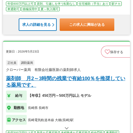
年収600万円以上可
原則、引越しを伴う転勤なし
住宅補助（手当）あり
駅チカ
車通勤可
積極採用中
夏～秋入職可
求人の詳細を見る
この求人に興味がある
更新日：2026年5月23日
保存する
正社員
調剤薬局
クローバー薬局 有限会社藤医新の薬剤師求人
薬剤師 月2～3時間の残業で有給100％を推奨してい
る薬局です。
給与
【年収】450万円～500万円以上 モデル
勤務地
長崎県 長崎市
アクセス
長崎電気軌道本線 大橋(長崎)駅
年収500万円以上可
新卒も応募可能
未経験者も応募可能
総合門前
車通勤可