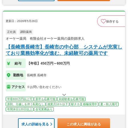
更新日：2026年5月26日
保存する
正社員
調剤薬局
オーケー薬局 有限会社オーケー薬局の薬剤師求人
【長崎県長崎市】長崎市の中心部 システムが充実し
ており業務効率化が進む、未経験可の薬局です
給与
【年収】450万円～600万円
勤務地
長崎県 長崎市
アクセス
※お問い合わせください
年収600万円以上可
新卒も応募可能
未経験者も応募可能
原則、引越しを伴う転勤なし
残業月10ｈ以下
駅チカ
積極採用中
夏～秋入職可
年間休日120日以上
在宅業務あり
求人の詳細を見る
この求人に興味がある