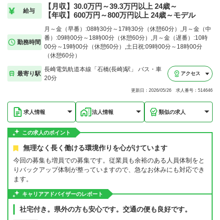
【月収】30.0万円～39.3万円以上 24歳～
給与
【年収】600万円～800万円以上 24歳～モデル
月～金（早番）:08時30分～17時30分（休憩60分）,月～金（中
番）:09時00分～18時00分（休憩60分）,月～金（遅番）:10時
勤務時間
00分～19時00分（休憩60分）,土日祝:09時00分～18時00分
（休憩60分）
長崎電気軌道本線「石橋(長崎)駅」 バス・車
最寄り駅
アクセス
20分
更新日：2026/05/26 求人番号：514646
求人情報
法人情報
類似の求人
この求人のポイント
無理なく長く働ける環境作りを心がけています
今回の募集も増員での募集です。従業員も余裕のある人員体制をと
りバックアップ体制が整っていますので、急なお休みにも対応でき
ます。
キャリアアドバイザーのレポート
社宅付き。県外の方も安心です。交通の便も良好です。