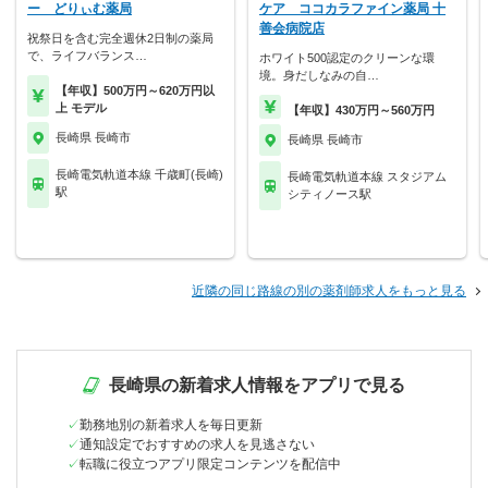
ー どりぃむ薬局
ケア ココカラファイン薬局 十
善会病院店
祝祭日を含む完全週休2日制の薬局
で、ライフバランス…
ホワイト500認定のクリーンな環
境。身だしなみの自…
【年収】500万円～620万円以
上 モデル
【年収】430万円～560万円
長崎県 長崎市
長崎県 長崎市
長崎電気軌道本線 千歳町(長崎)
長崎電気軌道本線 スタジアム
駅
シティノース駅
近隣の同じ路線の別の薬剤師求人をもっと見る
長崎県の新着求人情報をアプリで見る
勤務地別の新着求人を毎日更新
通知設定でおすすめの求人を見逃さない
転職に役立つアプリ限定コンテンツを配信中