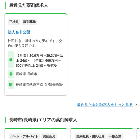
最近見た薬剤師求人
正社員
調剤薬局
法人名非公開
社宅付き。県外の方も安心です。交
通の便も良好です。
【月収】30.0万円～39.3万円以
上 24歳～ 【年収】600万円～
800万円以上 24歳～モデル
長崎県 長崎市
長崎電気軌道本線 石橋(長崎)駅
最近見た薬剤師求人をもっと見る
長崎市(長崎県)エリアの薬剤師求人
パート・アルバイト
調剤薬局
契約社員・嘱託社員
一般企業