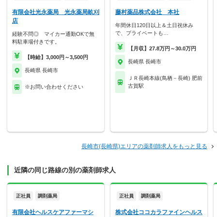
有限会社光永薬局 光永薬局畝刈
藤村薬品株式会社 本社
店
年間休日120日以上＆土日祝休み
で、プライベートも…
経験不問◎ マイカー通勤OKで無
料駐車場付きです。
【月収】27.8万円～30.0万円
【時給】3,000円～3,500円
長崎県 長崎市
長崎県 長崎市
ＪＲ長崎本線(鳥栖－長崎) 肥前
古賀駅
※お問い合わせください
長崎市(長崎県)エリアの薬剤師求人をもっと見る
近隣の同じ路線の別の薬剤師求人
正社員
調剤薬局
正社員
調剤薬局
有限会社ヘルスケアファーマシ
株式会社ココカラファインヘルス