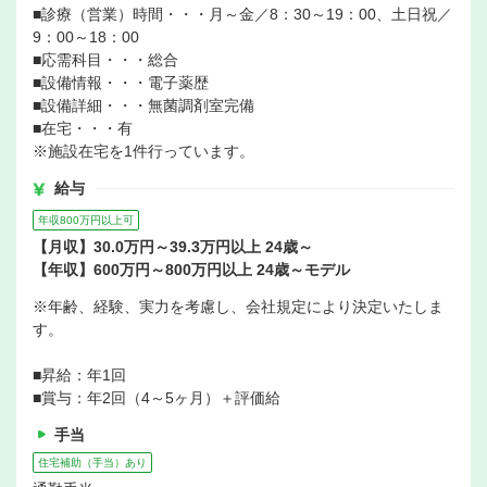
■診療（営業）時間・・・月～金／8：30～19：00、土日祝／
9：00～18：00
■応需科目・・・総合
■設備情報・・・電子薬歴
■設備詳細・・・無菌調剤室完備
■在宅・・・有
※施設在宅を1件行っています。
給与
年収800万円以上可
【月収】30.0万円～39.3万円以上 24歳～
【年収】600万円～800万円以上 24歳～モデル
※年齢、経験、実力を考慮し、会社規定により決定いたしま
す。
■昇給：年1回
■賞与：年2回（4～5ヶ月）＋評価給
手当
住宅補助（手当）あり