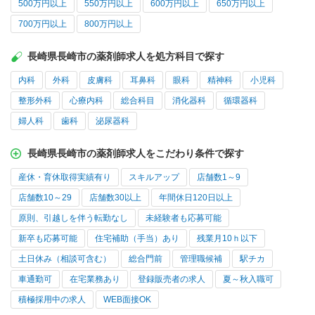
500万円以上
550万円以上
600万円以上
650万円以上
700万円以上
800万円以上
長崎県長崎市の薬剤師求人を処方科目で探す
内科
外科
皮膚科
耳鼻科
眼科
精神科
小児科
整形外科
心療内科
総合科目
消化器科
循環器科
婦人科
歯科
泌尿器科
長崎県長崎市の薬剤師求人をこだわり条件で探す
産休・育休取得実績有り
スキルアップ
店舗数1～9
店舗数10～29
店舗数30以上
年間休日120日以上
原則、引越しを伴う転勤なし
未経験者も応募可能
新卒も応募可能
住宅補助（手当）あり
残業月10ｈ以下
土日休み（相談可含む）
総合門前
管理職候補
駅チカ
車通勤可
在宅業務あり
登録販売者の求人
夏～秋入職可
積極採用中の求人
WEB面接OK