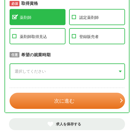
取得資格
必須
必須
薬剤師
認定薬剤師
薬剤師取得見込
登録販売者
取得予定年
希望の就業時期
必須
任意
年 3月
次に進む
求人を保存する