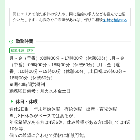
同じエリアで似た条件の求人や、同じ路線の求人なども喜んでご紹
介いたします。お悩みやご希望があれば、ぜひご相談ください。
無料で相談する
勤務時間
残業月10ｈ以下
月～金（早番）:08時30分～17時30分（休憩60分）,月～金
（中番）:09時00分～18時00分（休憩60分）,月～金（遅
番）:10時00分～19時00分（休憩60分）,土日祝:09時00分～
18時00分（休憩60分）
※週40時間労働制
勤務曜日備考：月火水木金土日
休日・休暇
週休2日制 年末年始休暇 有給休暇 出産・育児休暇
※月8日休みがベースではあるが、
年収希望がある方は4週6休。休み希望がある方に関しては4週
10休等、
個々の希望に合わせて柔軟に相談可能。