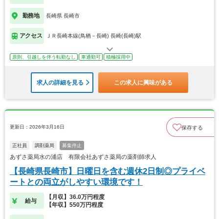
勤務地
長崎県 長崎市
アクセス
ＪＲ長崎本線(鳥栖－長崎) 長崎(長崎)駅
原則、引越しを伴う転勤なし
車通勤可
積極採用中
求人の詳細を見る
この求人に興味がある
更新日：2026年3月16日
保存する
正社員
調剤薬局
募集停止
あずさ薬局水の浦店 有限会社あずさ薬局の薬剤師求人
【長崎県長崎市】日曜日を含む週休2日制◎プライベ
ートとの両立がしやすい環境です！
【月収】36.0万円程度
給与
【年収】550万円程度