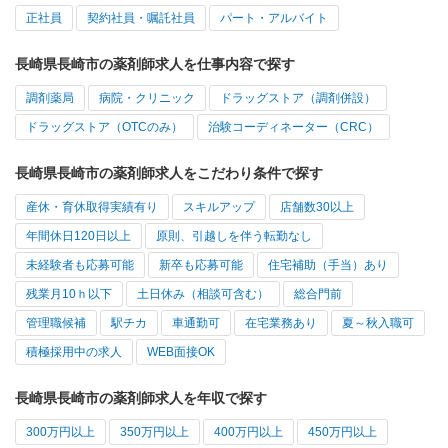
正社員
契約社員・嘱託社員
パート・アルバイト
長崎県長崎市の薬剤師求人を仕事内容で探す
調剤薬局
病院・クリニック
ドラッグストア（調剤併設）
ドラッグストア（OTCのみ）
治験コーディネーター（CRC）
長崎県長崎市の薬剤師求人をこだわり条件で探す
産休・育休取得実績有り
スキルアップ
店舗数30以上
年間休日120日以上
原則、引越しを伴う転勤なし
未経験者も応募可能
新卒も応募可能
住宅補助（手当）あり
残業月10ｈ以下
土日休み（相談可含む）
総合門前
管理職候補
駅チカ
車通勤可
在宅業務あり
夏～秋入職可
積極採用中の求人
WEB面接OK
長崎県長崎市の薬剤師求人を年収で探す
300万円以上
350万円以上
400万円以上
450万円以上