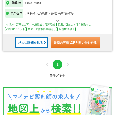
勤務地
長崎県 長崎市
アクセス
ＪＲ長崎本線(鳥栖－長崎) 長崎(長崎)駅
年収450万円以上可
未経験者も応募可能
原則、引越しを伴う転勤なし
残業月10ｈ以下
産休・育休取得実績有り
店舗数30以上
求人の詳細を見る
最新の募集状況を問い合わせる
1
9件／9件