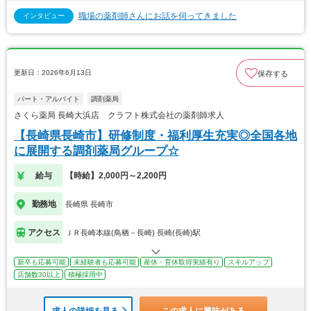
職場の薬剤師さんにお話を伺ってきました
インタビュー
更新日：2026年6月13日
保存する
パート・アルバイト
調剤薬局
さくら薬局 長崎大浜店 クラフト株式会社の薬剤師求人
【長崎県長崎市】研修制度・福利厚生充実◎全国各地
に展開する調剤薬局グループ☆
給与
【時給】2,000円～2,200円
勤務地
長崎県 長崎市
アクセス
ＪＲ長崎本線(鳥栖－長崎) 長崎(長崎)駅
新卒も応募可能
未経験者も応募可能
産休・育休取得実績有り
スキルアップ
店舗数30以上
積極採用中