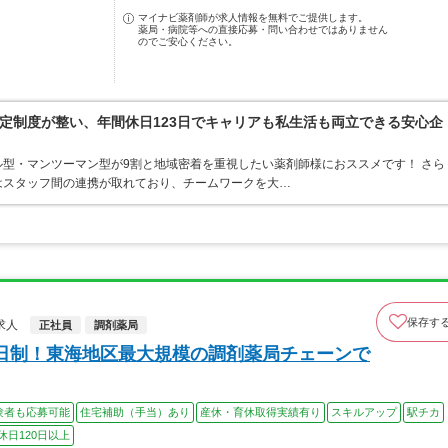
マイナビ薬剤師が求人情報を無料でご提供します。
薬局・病院等への直接応募・問い合わせではありません
のでご安心ください。
定制度が整い、年間休日123日でキャリアも私生活も両立できる安心企
型・マンツーマン型が9割と地域密着を重視したい薬剤師様におススメです！ さら
はスタッフ間の連携が取れており、チームワークを大…
保存す
求人
正社員
調剤薬局
日制！東海地区最大規模の調剤薬局チェーンで
験者も応募可能
住宅補助（手当）あり
産休・育休取得実績有り
スキルアップ
駅チカ
休日120日以上