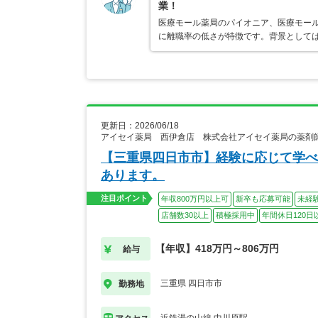
業！
医療モール薬局のパイオニア、医療モール
に離職率の低さが特徴です。背景として
更新日：2026/06/18
アイセイ薬局 西伊倉店 株式会社アイセイ薬局の薬剤
【三重県四日市市】経験に応じて学べ
あります。
注目ポイント
年収800万円以上可
新卒も応募可能
未経
店舗数30以上
積極採用中
年間休日120日
【年収】418万円～806万円
給与
三重県 四日市市
勤務地