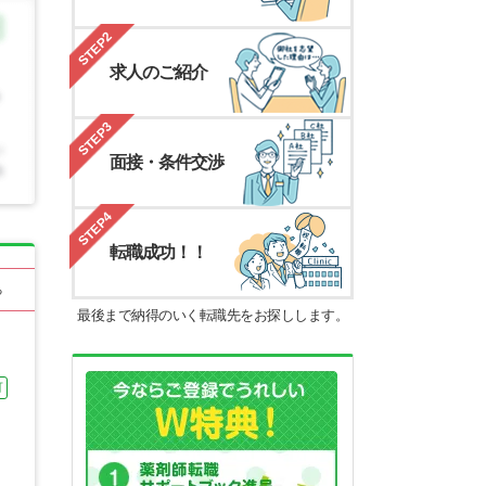
STEP2
求人のご紹介
STEP3
面接・条件交渉
STEP4
転職成功！！
る
最後まで納得のいく転職先をお探しします。
可