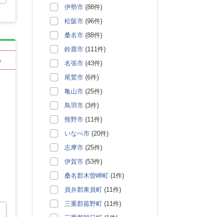
伊勢市
(88件)
松阪市
(96件)
桑名市
(88件)
鈴鹿市
(111件)
る
名張市
(43件)
尾鷲市
(6件)
亀山市
(25件)
鳥羽市
(3件)
熊野市
(11件)
いなべ市
(20件)
志摩市
(25件)
伊賀市
(53件)
桑名郡木曽岬町
(1件)
員弁郡東員町
(11件)
三重郡菰野町
(11件)