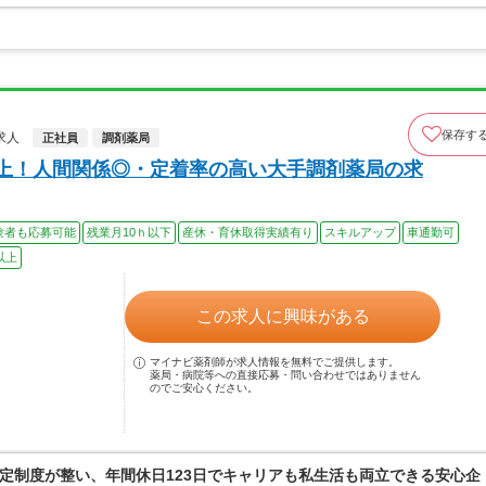
保存す
求人
正社員
調剤薬局
以上！人間関係◎・定着率の高い大手調剤薬局の求
験者も応募可能
残業月10ｈ以下
産休・育休取得実績有り
スキルアップ
車通勤可
以上
この求人に興味がある
マイナビ薬剤師が求人情報を無料でご提供します。
薬局・病院等への直接応募・問い合わせではありません
のでご安心ください。
定制度が整い、年間休日123日でキャリアも私生活も両立できる安心企