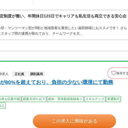
定制度が整い、年間休日123日でキャリアも私生活も両立できる安心企
型・マンツーマン型が9割と地域密着を重視したい薬剤師様におススメです！ さら
はスタッフ間の連携が取れており、チームワークを大…
保存す
師求人
正社員
調剤薬局
が80%を超えており、負担の少ない環境にて勤務
験者も応募可能
残業月10ｈ以下
産休・育休取得実績有り
スキルアップ
車通勤可
以上
この求人に興味がある