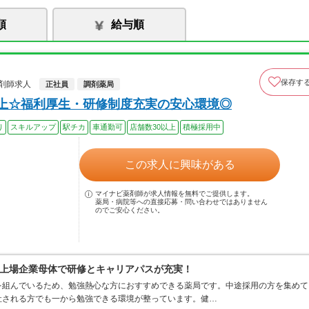
順
給与順
保存す
剤師求人
正社員
調剤薬局
以上☆福利厚生・研修制度充実の安心環境◎
り
スキルアップ
駅チカ
車通勤可
店舗数30以上
積極採用中
この求人に興味がある
マイナビ薬剤師が求人情報を無料でご提供します。
薬局・病院等への直接応募・問い合わせではありません
のでご安心ください。
上場企業母体で研修とキャリアパスが充実！
を組んでいるため、勉強熱心な方におすすめできる薬局です。中途採用の方を集めて
社される方でも一から勉強できる環境が整っています。健…