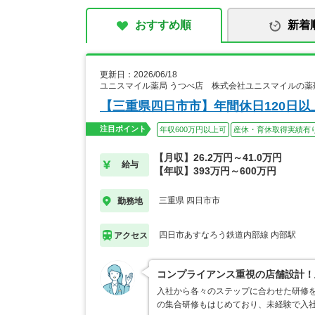
おすすめ順
新着
更新日：2026/06/18
ユニスマイル薬局 うつべ店 株式会社ユニスマイルの薬
【三重県四日市市】年間休日120日
注目ポイント
年収600万円以上可
産休・育休取得実績有
【月収】26.2万円～41.0万円
給与
【年収】393万円～600万円
三重県 四日市市
勤務地
四日市あすなろう鉄道内部線 内部駅
アクセス
コンプライアンス重視の店舗設計！
入社から各々のステップに合わせた研修
の集合研修もはじめており、未経験で入