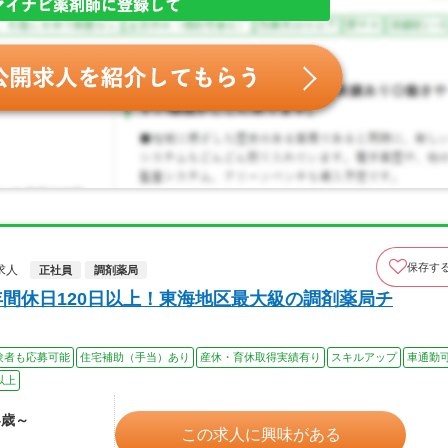
保存す
求人
正社員
調剤薬局
年間休日120日以上！東海地区最大級の調剤薬局チ
験者も応募可能
住宅補助（手当）あり
産休・育休取得実績有り
スキルアップ
車通勤
以上
4歳～
この求人に興味がある