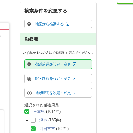
検索条件を変更する
地図から検索する
る
勤務地
いずれか１つの方法で勤務地を選んでください。
都道府県を設定・変更
駅・路線を設定・変更
通勤時間を設定・変更
選択された都道府県
三重県
(1014件)
津市
(185件)
四日市市
(192件)