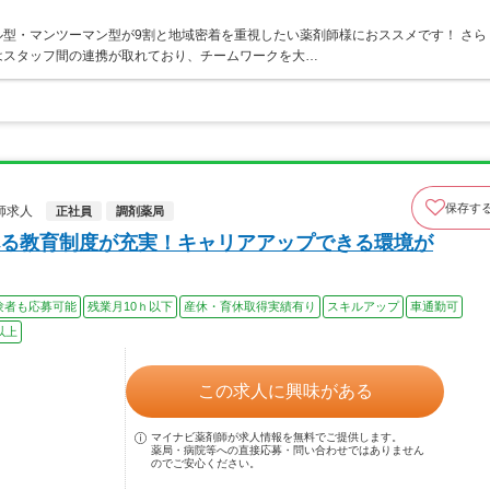
型・マンツーマン型が9割と地域密着を重視したい薬剤師様におススメです！ さら
はスタッフ間の連携が取れており、チームワークを大…
保存す
師求人
正社員
調剤薬局
る教育制度が充実！キャリアアップできる環境が
験者も応募可能
残業月10ｈ以下
産休・育休取得実績有り
スキルアップ
車通勤可
以上
この求人に興味がある
マイナビ薬剤師が求人情報を無料でご提供します。
薬局・病院等への直接応募・問い合わせではありません
のでご安心ください。