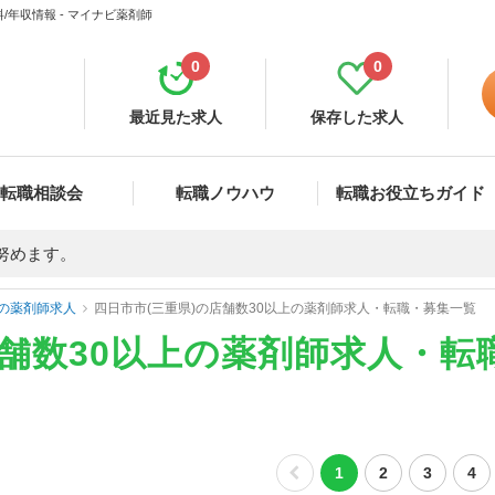
/年収情報 - マイナビ薬剤師
0
0
最近見た求人
保存した求人
転職相談会
転職ノウハウ
転職お役立ちガイド
努めます。
の薬剤師求人
四日市市(三重県)の店舗数30以上の薬剤師求人・転職・募集一覧
店舗数30以上の薬剤師求人・転
1
2
3
4