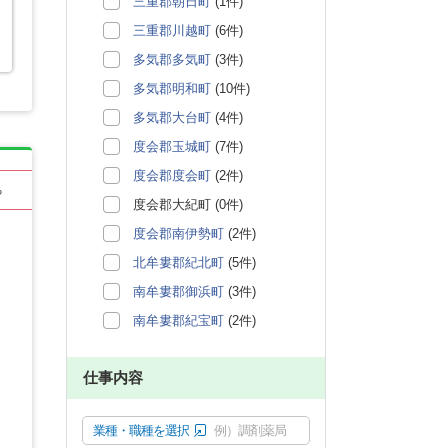
三重郡朝日町
(1件)
三重郡川越町
(6件)
多気郡多気町
(3件)
多気郡明和町
(10件)
多気郡大台町
(4件)
度会郡玉城町
(7件)
度会郡度会町
(2件)
る
度会郡大紀町 (0件)
度会郡南伊勢町
(2件)
北牟婁郡紀北町
(5件)
南牟婁郡御浜町
(3件)
南牟婁郡紀宝町
(2件)
仕事内容
業種・職種を選択
例）調剤薬局