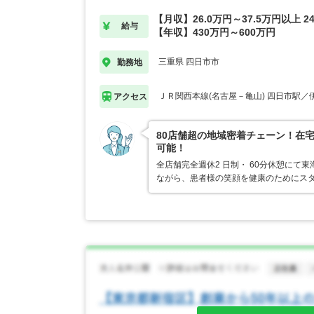
【月収】26.0万円～37.5万円以上 2
給与
【年収】430万円～600万円
三重県 四日市市
勤務地
ＪＲ関西本線(名古屋－亀山) 四日市駅／
アクセス
80店舗超の地域密着チェーン！在
可能！
全店舗完全週休2 日制・ 60分休憩にて
ながら、患者様の笑顔を健康のためにスタ