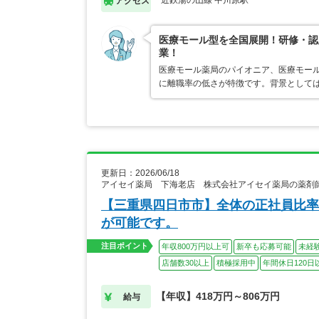
近鉄湯の山線 中川原駅
アクセス
医療モール型を全国展開！研修・認
業！
医療モール薬局のパイオニア、医療モール
に離職率の低さが特徴です。背景として
更新日：2026/06/18
アイセイ薬局 下海老店 株式会社アイセイ薬局の薬剤
【三重県四日市市】全体の正社員比率
が可能です。
注目ポイント
年収800万円以上可
新卒も応募可能
未経
店舗数30以上
積極採用中
年間休日120日
【年収】418万円～806万円
給与