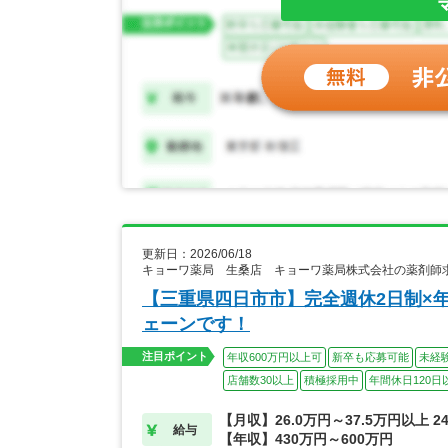
更新日：2026/06/18
キョーワ薬局 生桑店 キョーワ薬局株式会社の薬剤師
【三重県四日市市】完全週休2日制×
ェーンです！
注目ポイント
年収600万円以上可
新卒も応募可能
未経
店舗数30以上
積極採用中
年間休日120日
【月収】26.0万円～37.5万円以上 2
給与
【年収】430万円～600万円