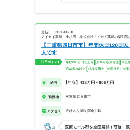
更新日：2026/06/18
アイセイ薬局 小杉店 株式会社アイセイ薬局の薬剤師
【三重県四日市市】年間休日120日
人です
注目ポイント
年収800万円以上可
新卒も応募可能
未経
店舗数30以上
積極採用中
年間休日120日
【年収】418万円～806万円
給与
三重県 四日市市
勤務地
近鉄名古屋線 阿倉川駅
アクセス
医療モール型を全国展開！研修・認