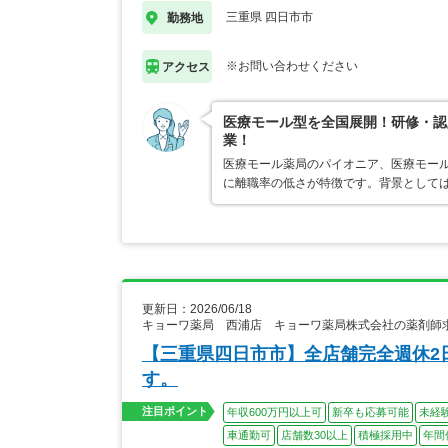
三重県 四日市市
勤務地
※お問い合わせください
アクセス
医療モール型を全国展開！研修・認
業！
医療モール薬局のパイオニア、医療モール
に離職率の低さが特徴です。背景として
更新日：2026/06/18
キョーワ薬局 西浦店 キョーワ薬局株式会社の薬剤師
【三重県四日市市】全店舗完全週休2
す。
注目ポイント
年収600万円以上可
新卒も応募可能
未経
車通勤可
店舗数30以上
積極採用中
年間