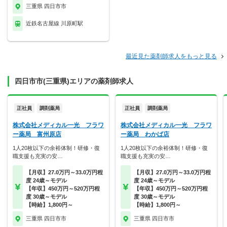
三重県 四日市市
近鉄名古屋線 川原町駅
最近見た薬剤師求人をもっと見る
四日市市(三重県)エリアの薬剤師求人
正社員
調剤薬局
正社員
調剤薬局
株式会社メディカル一光 フラワ
株式会社メディカル一光 フラワ
ー薬局 富州原店
ー薬局 わかば店
1人20枚以下の余裕体制！研修・復
1人20枚以下の余裕体制！研修・復
職支援も充実の安…
職支援も充実の安…
【月収】27.0万円～33.0万円程
【月収】27.0万円～33.0万円程
度 24歳～モデル
度 24歳～モデル
【年収】450万円～520万円程
【年収】450万円～520万円程
度 30歳～モデル
度 30歳～モデル
【時給】1,800円～
【時給】1,800円～
三重県 四日市市
三重県 四日市市