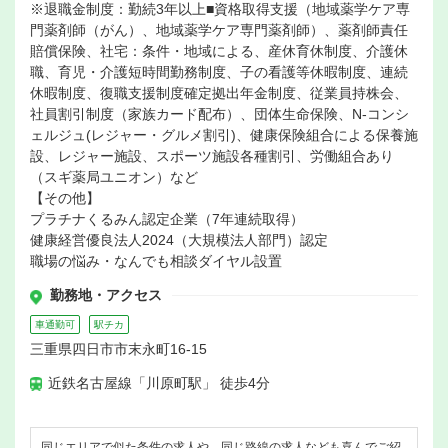
※退職金制度：勤続3年以上■資格取得支援（地域薬学ケア専
門薬剤師（がん）、地域薬学ケア専門薬剤師）、薬剤師責任
賠償保険、社宅：条件・地域による、産休育休制度、介護休
職、育児・介護短時間勤務制度、子の看護等休暇制度、連続
休暇制度、復職支援制度確定拠出年金制度、従業員持株会、
社員割引制度（家族カード配布）、団体生命保険、N-コンシ
ェルジュ(レジャー・グルメ割引)、健康保険組合による保養施
設、レジャー施設、スポーツ施設各種割引、労働組合あり
（スギ薬局ユニオン）など
【その他】
プラチナくるみん認定企業（7年連続取得）
健康経営優良法人2024（大規模法人部門）認定
職場の悩み・なんでも相談ダイヤル設置
勤務地・アクセス
車通勤可
駅チカ
三重県四日市市末永町16-15
近鉄名古屋線「川原町駅」 徒歩4分
同じエリアで似た条件の求人や、同じ路線の求人なども喜んでご紹