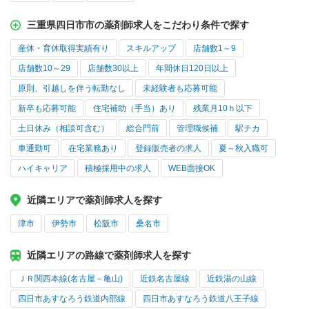
三重県四日市市の薬剤師求人をこだわり条件で探す
産休・育休取得実績有り
スキルアップ
店舗数1～9
店舗数10～29
店舗数30以上
年間休日120日以上
原則、引越しを伴う転勤なし
未経験者も応募可能
新卒も応募可能
住宅補助（手当）あり
残業月10ｈ以下
土日休み（相談可含む）
総合門前
管理職候補
駅チカ
車通勤可
在宅業務あり
登録販売者の求人
夏～秋入職可
ハイキャリア
積極採用中の求人
WEB面接OK
近隣エリアで薬剤師求人を探す
津市
伊勢市
松阪市
桑名市
近隣エリアの路線で薬剤師求人を探す
ＪＲ関西本線(名古屋－亀山)
近鉄名古屋線
近鉄湯の山線
四日市あすなろう鉄道内部線
四日市あすなろう鉄道八王子線