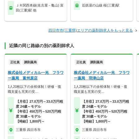
ＪＲ関西本線(名古屋－亀山) 富
近鉄湯の山線 桜(三重)駅
田(三重)駅 他
四日市市(三重県)エリアの薬剤師求人をもっと見る
近隣の同じ路線の別の薬剤師求人
正社員
調剤薬局
正社員
調剤薬局
株式会社メディカル一光 フラワ
株式会社メディカル一光 フラワ
ー薬局 富州原店
ー薬局 羽津山店
1人20枚以下の余裕体制！研修・復
1人20枚以下の余裕体制！研修・復
職支援も充実の安…
職支援も充実の安…
【月収】27.0万円～33.0万円程
【月収】27.0万円～33.0万円程
度 24歳～モデル
度 24歳～モデル
【年収】450万円～520万円程
【年収】450万円～520万円程
度 30歳～モデル
度 30歳～モデル
【時給】1,800円～
【時給】1,800円～
三重県 四日市市
三重県 四日市市