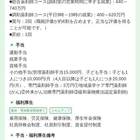
■総合薬剤師コース(調剤室の営業時間に準ずる就業)：440～
740万円
■調剤薬剤師コース(平日9時～19時の就業)：400～620万円
■賞与：2回（職能評価が約6割を占めます。正当な評価を得る
ことが可能です。）
■昇給：1回
手当
通勤手当
残業手当
資格手当
その他手当(管理薬剤師手当15,000円、子ども手当：子ども1
人につき10,000円/月（4人目以降は子ども1人につき20,000
円/月）、専門薬剤師手当：3万円①地域薬学ケア専門薬剤師
(がん)②外来がん治療専門薬剤師③緩和薬物療法認定薬剤師)
福利厚生
産休・育休取得実績有り
スキルアップ
雇用保険、労災保険、健康保険、厚生年金保険
社員持株会制度、社員割引制度、資金貸付制度
手当・福利厚生備考