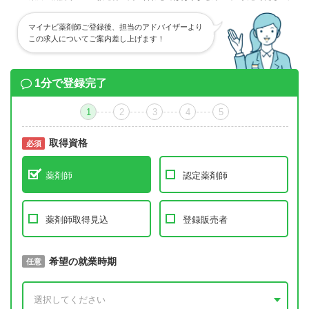
マイナビ薬剤師ご登録後、担当のアドバイザーより
この求人についてご案内差し上げます！
1分で登録完了
1
2
3
4
5
取得資格
必須
必須
薬剤師
認定薬剤師
薬剤師取得見込
登録販売者
取得予定年
希望の就業時期
必須
任意