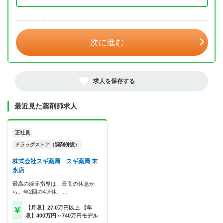
年 3月
次に進む
求人を保存する
最近見た薬剤師求人
正社員
ドラッグストア（調剤併設）
株式会社スギ薬局 スギ薬局 末
永店
最高の服薬指導は、最高の休息か
ら。年2回の4連休、…
【月収】27.0万円以上 【年
収】400万円～740万円モデル