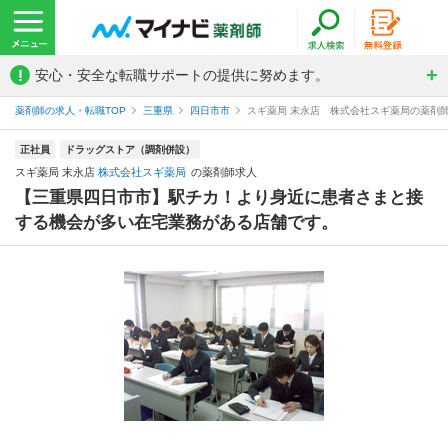
!
安心・安全な転職サポートの提供に努めます。
薬剤師の求人・転職TOP
三重県
四日市市
スギ薬局 末永店 株式会社スギ薬局の薬剤
正社員
ドラッグストア（調剤併設）
スギ薬局 末永店
株式会社スギ薬局
の薬剤師求人
【三重県四日市市】駅チカ！より身近に患者さまと接
する機会が多い在宅業務がある店舗です。