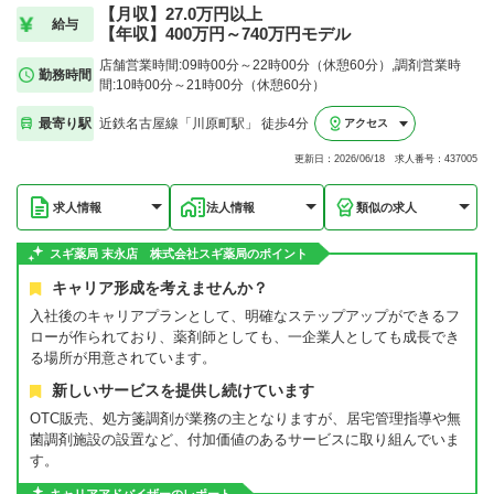
【月収】27.0万円以上
給与
【年収】400万円～740万円モデル
店舗営業時間:09時00分～22時00分（休憩60分）,調剤営業時
勤務時間
間:10時00分～21時00分（休憩60分）
最寄り駅
近鉄名古屋線「川原町駅」 徒歩4分
アクセス
更新日：2026/06/18 求人番号：437005
求人情報
法人情報
類似の求人
スギ薬局 末永店 株式会社スギ薬局のポイント
キャリア形成を考えませんか？
入社後のキャリアプランとして、明確なステップアップができるフ
ローが作られており、薬剤師としても、一企業人としても成長でき
る場所が用意されています。
新しいサービスを提供し続けています
OTC販売、処方箋調剤が業務の主となりますが、居宅管理指導や無
菌調剤施設の設置など、付加価値のあるサービスに取り組んでいま
す。