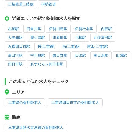
三岐鉄道三岐線
伊勢鉄道
近隣エリアの駅で薬剤師求人を探す
赤堀駅
阿倉川駅
伊勢川島駅
伊勢松本駅
内部駅
大矢知駅
霞ケ浦駅
川原町駅
北楠駅
近鉄富田駅
近鉄四日市駅
桜(三重)駅
泊(三重)駅
富田(三重)駅
富田浜駅
中川原駅
西日野駅
日永駅
南日永駅
山城駅
四日市駅
あすなろう四日市駅
この求人と似た求人をチェック
エリア
三重県の薬剤師求人
三重県四日市市の薬剤師求人
路線
三重県近鉄名古屋線の薬剤師求人