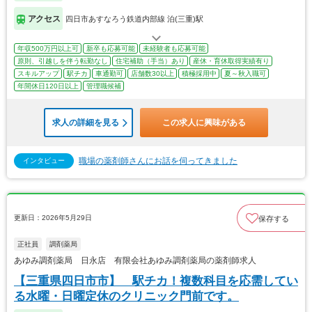
アクセス
四日市あすなろう鉄道内部線 泊(三重)駅
年収500万円以上可
新卒も応募可能
未経験者も応募可能
原則、引越しを伴う転勤なし
住宅補助（手当）あり
産休・育休取得実績有り
スキルアップ
駅チカ
車通勤可
店舗数30以上
積極採用中
夏～秋入職可
年間休日120日以上
管理職候補
求人の詳細を見る
この求人に興味がある
職場の薬剤師さんにお話を伺ってきました
インタビュー
更新日：2026年5月29日
保存する
正社員
調剤薬局
あゆみ調剤薬局 日永店 有限会社あゆみ調剤薬局の薬剤師求人
【三重県四日市市】 駅チカ！複数科目を応需してい
る水曜・日曜定休のクリニック門前です。