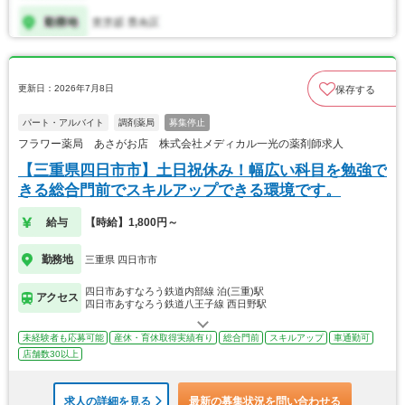
更新日：2026年7月8日
保存する
パート・アルバイト
調剤薬局
募集停止
フラワー薬局 あさがお店 株式会社メディカル一光の薬剤師求人
【三重県四日市市】土日祝休み！幅広い科目を勉強で
きる総合門前でスキルアップできる環境です。
給与
【時給】1,800円～
勤務地
三重県 四日市市
四日市あすなろう鉄道内部線 泊(三重)駅
アクセス
四日市あすなろう鉄道八王子線 西日野駅
未経験者も応募可能
産休・育休取得実績有り
総合門前
スキルアップ
車通勤可
店舗数30以上
求人の詳細を見る
最新の募集状況を問い合わせる