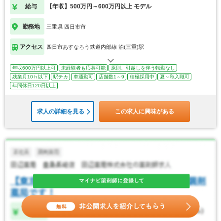
給与
【年収】500万円～600万円以上 モデル
勤務地
三重県 四日市市
アクセス
四日市あすなろう鉄道内部線 泊(三重)駅
年収600万円以上可
未経験者も応募可能
原則、引越しを伴う転勤なし
残業月10ｈ以下
駅チカ
車通勤可
店舗数1～9
積極採用中
夏～秋入職可
年間休日120日以上
求人の詳細を見る
この求人に興味がある