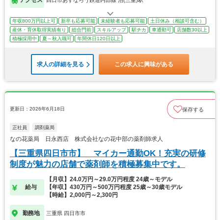
年収800万円以上可
新卒も応募可能
未経験者も応募可能
土日休み（相談可含む）
産休・育休取得実績有り
総合門前
スキルアップ
駅チカ
車通勤可
店舗数30以上
積極採用中
夏～秋入職可
年間休日120日以上
求人の詳細を見る
この求人に興味がある
更新日：2026年6月18日
保存する
正社員
調剤薬局
なの花薬局 日永西店 株式会社なの花中部の薬剤師求人
【三重県四日市市】 マイカー通勤OK！充実の研修
制度が魅力の店舗で薬剤師を積極募集中です。
【月収】24.0万円～29.0万円程度 24歳～モデル
給与
【年収】430万円～500万円程度 25歳～30歳モデル
【時給】2,000円～2,300円
勤務地
三重県 四日市市