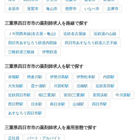
名張市
尾鷲市
亀山市
熊野市
いなべ市
志摩市
三重県四日市市の薬剤師求人を路線で探す
ＪＲ関西本線(名古屋－亀山)
近鉄名古屋線
近鉄湯の山線
四日市あすなろう鉄道内部線
四日市あすなろう鉄道八王子線
三岐鉄道三岐線
伊勢鉄道
三重県四日市市の薬剤師求人を駅で探す
赤堀駅
阿倉川駅
伊勢川島駅
伊勢松本駅
内部駅
大矢知駅
霞ケ浦駅
川原町駅
北楠駅
近鉄富田駅
近鉄四日市駅
桜(三重)駅
富田(三重)駅
富田浜駅
中川原駅
西日野駅
日永駅
南日永駅
山城駅
四日市駅
あすなろう四日市駅
三重県四日市市の薬剤師求人を雇用形態で探す
正社員
パート・アルバイト