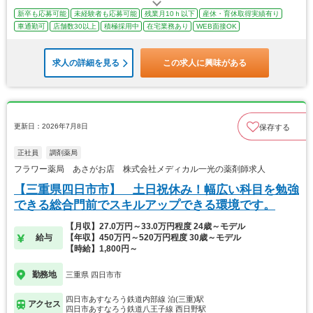
新卒も応募可能
未経験者も応募可能
残業月10ｈ以下
産休・育休取得実績有り
車通勤可
店舗数30以上
積極採用中
在宅業務あり
WEB面接OK
求人の詳細を見る
この求人に興味がある
更新日：2026年7月8日
保存する
正社員
調剤薬局
フラワー薬局 あさがお店 株式会社メディカル一光の薬剤師求人
【三重県四日市市】 土日祝休み！幅広い科目を勉強
できる総合門前でスキルアップできる環境です。
【月収】27.0万円～33.0万円程度 24歳～モデル
給与
【年収】450万円～520万円程度 30歳～モデル
【時給】1,800円～
勤務地
三重県 四日市市
四日市あすなろう鉄道内部線 泊(三重)駅
アクセス
四日市あすなろう鉄道八王子線 西日野駅