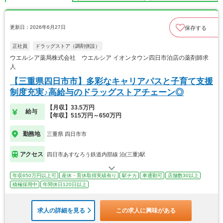
更新日：2026年6月27日
保存する
正社員
ドラッグストア（調剤併設）
ウエルシア薬局株式会社 ウエルシア イオンタウン四日市泊店の薬剤師求
人
【三重県四日市市】多彩なキャリアパスと子育て支援
制度充実♪高給与のドラッグストアチェーン◎
【月収】33.5万円
給与
【年収】515万円～650万円
勤務地
三重県 四日市市
アクセス
四日市あすなろう鉄道内部線 泊(三重)駅
年収650万円以上可
産休・育休取得実績有り
駅チカ
車通勤可
店舗数30以上
積極採用中
年間休日120日以上
求人の詳細を見る
この求人に興味がある