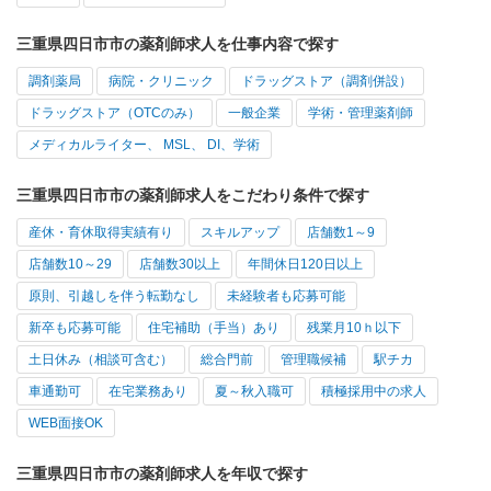
三重県四日市市の薬剤師求人を仕事内容で探す
調剤薬局
病院・クリニック
ドラッグストア（調剤併設）
ドラッグストア（OTCのみ）
一般企業
学術・管理薬剤師
メディカルライター、 MSL、 DI、学術
三重県四日市市の薬剤師求人をこだわり条件で探す
産休・育休取得実績有り
スキルアップ
店舗数1～9
店舗数10～29
店舗数30以上
年間休日120日以上
原則、引越しを伴う転勤なし
未経験者も応募可能
新卒も応募可能
住宅補助（手当）あり
残業月10ｈ以下
土日休み（相談可含む）
総合門前
管理職候補
駅チカ
車通勤可
在宅業務あり
夏～秋入職可
積極採用中の求人
WEB面接OK
三重県四日市市の薬剤師求人を年収で探す