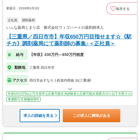
更新日：2026年6月3日
保存する
正社員
調剤薬局
いふな薬局とまり店 株式会社ウィズハートの薬剤師求人
【三重県／四日市市】年収650万円目指せます☆《駅
チカ》調剤薬局にて薬剤師の募集♪＜正社員＞
給与
【年収】430万円～650万円程度
勤務地
三重県 四日市市
アクセス
四日市あすなろう鉄道内部線 泊(三重)駅
年収650万円以上可
新卒も応募可能
未経験者も応募可能
残業月10ｈ以下
駅チカ
車通勤可
積極採用中
求人の詳細を見る
この求人に興味がある