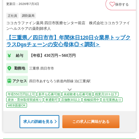
更新日：2026年7月3日
保存する
正社員
調剤薬局
ココカラファイン薬局 四日市医療センター前店 株式会社ココカラファイ
ンヘルスケアの薬剤師求人
【三重県／四日市市】年間休日120日☆業界トップク
ラスDgsチェーンの安心母体◎＜調剤＞
給与
【年収】430万円～560万円
勤務地
三重県 四日市市
アクセス
四日市あすなろう鉄道内部線 泊(三重)駅
年収550万円以上可
新卒も応募可能
未経験者も応募可能
残業月10ｈ以下
産休・育休取得実績有り
車通勤可
店舗数30以上
積極採用中
在宅業務あり
WEB面接OK
求人の詳細を見る
この求人に興味がある