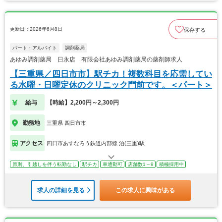
更新日：2026年6月8日
保存する
パート・アルバイト
調剤薬局
あゆみ調剤薬局 日永店 有限会社あゆみ調剤薬局の薬剤師求人
【三重県／四日市市】駅チカ！複数科目を応需してい
る水曜・日曜定休のクリニック門前です。＜パート＞
給与
【時給】2,200円～2,300円
勤務地
三重県 四日市市
アクセス
四日市あすなろう鉄道内部線 泊(三重)駅
原則、引越しを伴う転勤なし
駅チカ
車通勤可
店舗数1～9
積極採用中
求人の詳細を見る
この求人に興味がある