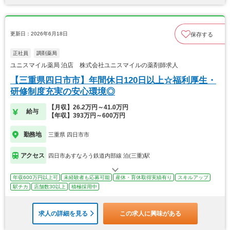
更新日：2026年6月18日
保存する
正社員
調剤薬局
ユニスマイル薬局 泊店 株式会社ユニスマイルの薬剤師求人
【三重県四日市市】年間休日120日以上☆福利厚生・
研修制度充実の安心環境◎
【月収】26.2万円～41.0万円
給与
【年収】393万円～600万円
勤務地
三重県 四日市市
アクセス
四日市あすなろう鉄道内部線 泊(三重)駅
年収600万円以上可
未経験者も応募可能
産休・育休取得実績有り
スキルアップ
駅チカ
店舗数30以上
積極採用中
求人の詳細を見る
この求人に興味がある