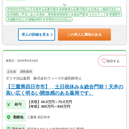
年収500万円以上可
新卒も応募可能
未経験者も応募可能
土日休み（相談可含む）
住宅補助（手当）あり
産休・育休取得実績有り
総合門前
スキルアップ
車通勤可
店舗数30以上
積極採用中
年間休日120日以上
求人の詳細を見る
この求人に興味がある
更新日：2026年6月18日
保存する
正社員
調剤薬局
ダリヤ泊山薬局 株式会社ウィーズの薬剤師求人
【三重県四日市市】 土日祝休み＆総合門前！天井の
高い広く明るい開放感のある薬局です。
【月収】40.0万円～70.0万円
給与
【年収】480万円～840万円
勤務地
三重県 四日市市
アクセス
四日市あすなろう鉄道内部線 泊(三重)駅