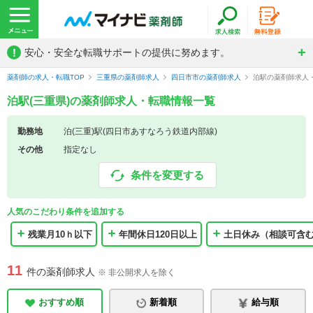
!
安心・安全な転職サポートの提供に努めます。
薬剤師の求人・転職TOP
三重県の薬剤師求人
四日市市の薬剤師求人
泊駅の薬剤師求人
泊駅(三重県)の薬剤師求人・転職情報一覧
勤務地
泊(三重)駅(四日市あすなろう鉄道内部線)
その他
指定なし
条件を変更する
人気のこだわり条件を追加する
残業月10ｈ以下
年間休日120日以上
土日休み（相談可含
11
件の薬剤師求人
※ 非公開求人を除く
おすすめ順
新着順
給与順