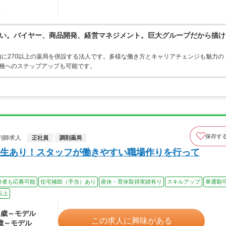
駅
い。バイヤー、商品開発、経営マネジメント。巨大グループだから描け
に270以上の薬局を併設する法人です。多様な働き方とキャリアチェンジも魅力の
職種へのステップアップも可能です。
保存す
剤師求人
正社員
調剤薬局
生あり！スタッフが働きやすい職場作りを行って
験者も応募可能
住宅補助（手当）あり
産休・育休取得実績有り
スキルアップ
車通勤
以上
24歳～モデル
この求人に興味がある
0歳～モデル