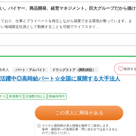
い。バイヤー、商品開発、経営マネジメント。巨大グループだから描け
しており、仕事とプライベートを両立しながら就業できる環境が整っています。ま
ない地域限定社員として勤務することも可能でライフスタイ…
保存す
師求人
パート・アルバイト
ドラッグストア（調剤併設）
活躍中◎高時給パート☆全国に展開する大手法人
チカ
車通勤可
店舗数30以上
積極採用中
この求人に興味がある
マイナビ薬剤師が求人情報を無料でご提供します。
薬局・病院等への直接応募・問い合わせではありません
のでご安心ください。