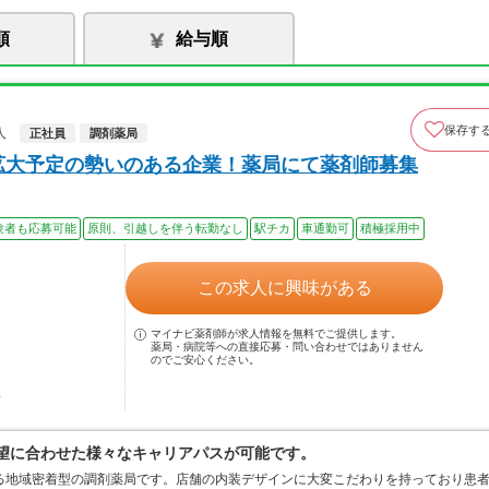
順
給与順
保存す
人
正社員
調剤薬局
拡大予定の勢いのある企業！薬局にて薬剤師募集
験者も応募可能
原則、引越しを伴う転勤なし
駅チカ
車通勤可
積極採用中
この求人に興味がある
マイナビ薬剤師が求人情報を無料でご提供します。
薬局・病院等への直接応募・問い合わせではありません
のでご安心ください。
駅
希望に合わせた様々なキャリアパスが可能です。
る地域密着型の調剤薬局です。店舗の内装デザインに大変こだわりを持っており患