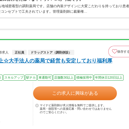
る地域密着型の調剤薬局です。店舗の内装デザインに大変こだわりを持っており患
なコンセプトで工夫されています。管理薬剤師に裁量権…
保存す
師求人
正社員
ドラッグストア（調剤併設）
以上☆大手法人の薬局で経営も安定しており福利厚
り
スキルアップ
駅チカ
車通勤可
店舗数30以上
積極採用中
年間休日120日以上
この求人に興味がある
マイナビ薬剤師が求人情報を無料でご提供します。
薬局・病院等への直接応募・問い合わせではありません
のでご安心ください。
駅