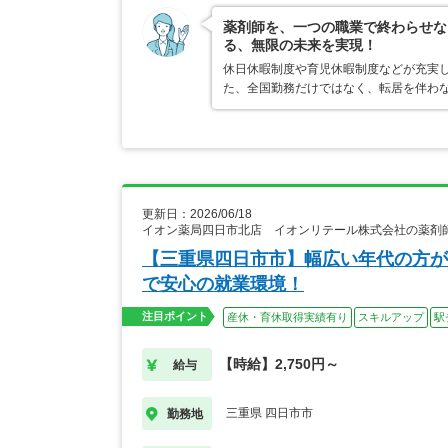
薬剤師を、一つの職業で終わらせな
る、無限の未来を実現！
休日休暇制度や育児休暇制度などが充実
た、全国勤務だけではなく、転居を伴わ
更新日：2026/06/18
イオン薬局四日市北店 イオンリテール株式会社の薬剤
【三重県四日市市】幅広い年代の方が
で安心の就業環境！
注目ポイント
産休・育休取得実績有り
スキルアップ
駅
【時給】2,750円～
給与
三重県 四日市市
勤務地