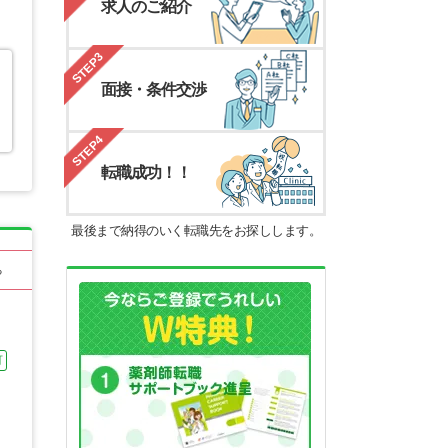
求人のご紹介
STEP3
面接・条件交渉
STEP4
転職成功！！
最後まで納得のいく転職先をお探しします。
る
可