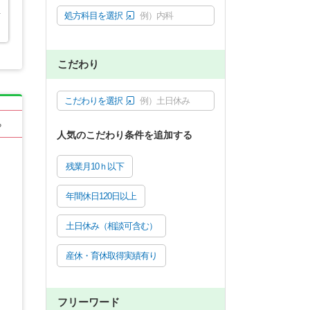
者
処方科目を選択
例）内科
こだわり
こだわりを選択
例）土日休み
る
人気のこだわり条件を追加する
残業月10ｈ以下
年間休日120日以上
土日休み（相談可含む）
産休・育休取得実績有り
フリーワード