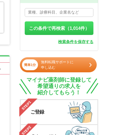
この条件で再検索（
1,014
件）
検索条件を保存する
無料転職サポートに
簡単1分
申し込む
る
マイナビ薬剤師に登録して
希望通りの求人を
紹介してもらう！
STEP1
ご登録
STEP2