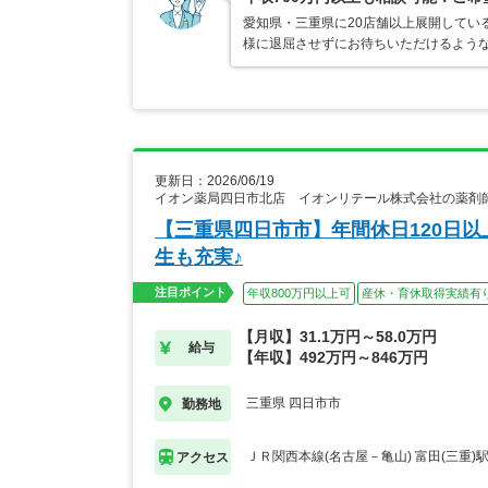
愛知県・三重県に20店舗以上展開してい
様に退屈させずにお待ちいただけるよう
更新日：2026/06/19
イオン薬局四日市北店 イオンリテール株式会社の薬剤
【三重県四日市市】年間休日120日
生も充実♪
注目ポイント
年収800万円以上可
産休・育休取得実績有
【月収】31.1万円～58.0万円
給与
【年収】492万円～846万円
三重県 四日市市
勤務地
ＪＲ関西本線(名古屋－亀山) 富田(三重)
アクセス