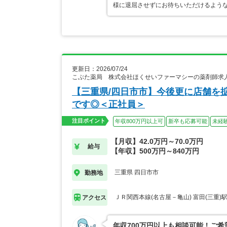
様に退屈させずにお待ちいただけるよう
更新日：2026/07/24
こぶた薬局 株式会社ほくせいファーマシーの薬剤師求
【三重県/四日市市】今後更に店舗を
です◎＜正社員＞
注目ポイント
年収800万円以上可
新卒も応募可能
未経
【月収】42.0万円～70.0万円
給与
【年収】500万円～840万円
三重県 四日市市
勤務地
ＪＲ関西本線(名古屋－亀山) 富田(三重)
アクセス
年収700万円以上も相談可能！ご