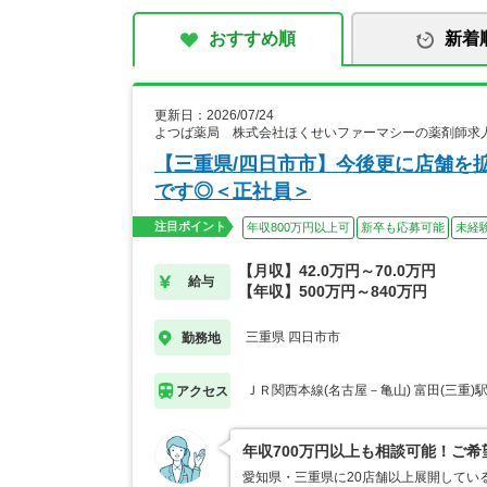
おすすめ順
新着
更新日：2026/07/24
よつば薬局 株式会社ほくせいファーマシーの薬剤師求
【三重県/四日市市】今後更に店舗を
です◎＜正社員＞
注目ポイント
年収800万円以上可
新卒も応募可能
未経
【月収】42.0万円～70.0万円
給与
【年収】500万円～840万円
三重県 四日市市
勤務地
ＪＲ関西本線(名古屋－亀山) 富田(三重)
アクセス
年収700万円以上も相談可能！ご
愛知県・三重県に20店舗以上展開してい