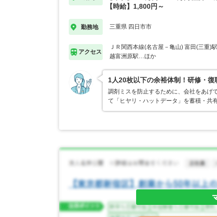
【時給】1,800円～
三重県 四日市市
勤務地
ＪＲ関西本線(名古屋－亀山) 富田(三重)
アクセス
越富洲原駅…ほか
1人20枚以下の余裕体制！研修・
調剤ミスを防止するために、会社をあげ
て「ヒヤリ・ハットデータ」を蓄積・共