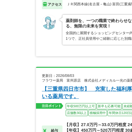
ＪＲ関西本線(名古屋－亀山) 富田(三重)
アクセス
薬剤師を、一つの職業で終わらせな
る、無限の未来を実現！
全国的に展開するショッピングセンター内
1つで、正社員登用やご経験に応じた別
更新日：2026/08/03
フラワー薬局 富州原店 株式会社メディカル一光の薬
【三重県四日市市】 充実した福利厚
いる薬局です。
注目ポイント
年収500万円以上可
新卒も応募可能
未経
店舗数30以上
積極採用中
年間休日120日
【月収】27.0万円～33.0万円程度 
【年収】450万円～520万円程度 3
給与