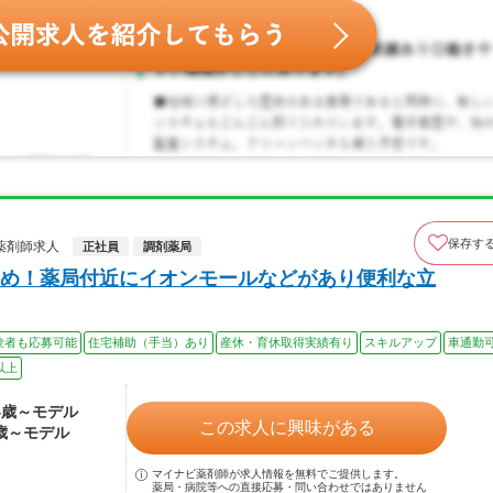
保存す
薬剤師求人
正社員
調剤薬局
め！薬局付近にイオンモールなどがあり便利な立
験者も応募可能
住宅補助（手当）あり
産休・育休取得実績有り
スキルアップ
車通勤
以上
24歳～モデル
この求人に興味がある
0歳～モデル
マイナビ薬剤師が求人情報を無料でご提供します。
薬局・病院等への直接応募・問い合わせではありません