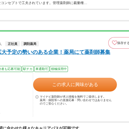
なコンセプトで工夫されています。管理薬剤師に裁量権…
保存す
人
正社員
調剤薬局
拡大予定の勢いのある企業！薬局にて薬剤師募集
験者も応募可能
駅チカ
車通勤可
積極採用中
この求人に興味がある
マイナビ薬剤師が求人情報を無料でご提供します。
薬局・病院等への直接応募・問い合わせではありません
のでご安心ください。
駅
希望に合わせた様々なキャリアパスが可能です。