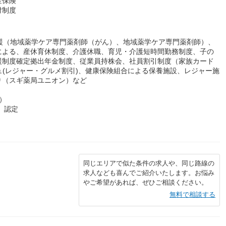
金保険
付制度
援（地域薬学ケア専門薬剤師（がん）、地域薬学ケア専門薬剤師）、
による、産休育休制度、介護休職、育児・介護短時間勤務制度、子の
援制度確定拠出年金制度、従業員持株会、社員割引制度（家族カード
ュ(レジャー・グルメ割引)、健康保険組合による保養施設、レジャー施
り（スギ薬局ユニオン）など
）
）認定
同じエリアで似た条件の求人や、同じ路線の
求人なども喜んでご紹介いたします。お悩み
やご希望があれば、ぜひご相談ください。
無料で相談する