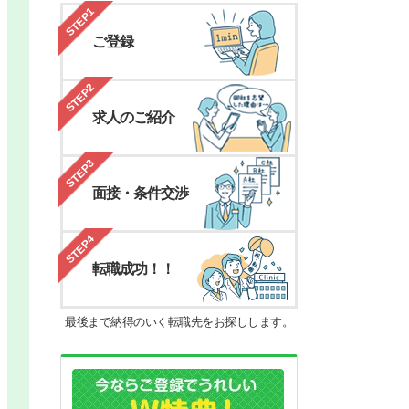
STEP1
ご登録
STEP2
求人のご紹介
STEP3
面接・条件交渉
STEP4
転職成功！！
最後まで納得のいく転職先をお探しします。