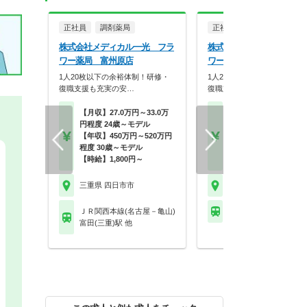
正社員
調剤薬局
正社員
調剤薬局
株式会社メディカル一光 フラ
株式会社メディカル一光 
ワー薬局 富州原店
ワー薬局 羽津山店
1人20枚以下の余裕体制！研修・
1人20枚以下の余裕体制！研
復職支援も充実の安…
復職支援も充実の安…
【月収】27.0万円～33.0万
【月収】27.0万円～33.
円程度 24歳～モデル
円程度 24歳～モデル
【年収】450万円～520万円
【年収】450万円～52
程度 30歳～モデル
程度 30歳～モデル
【時給】1,800円～
【時給】1,800円～
三重県 四日市市
三重県 四日市市
ＪＲ関西本線(名古屋－亀山)
近鉄名古屋線 阿倉川駅
富田(三重)駅 他