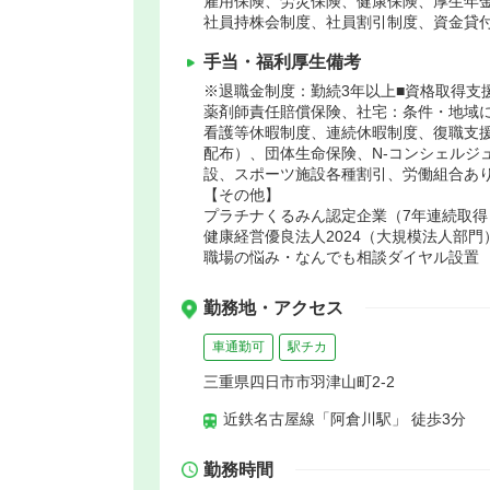
雇用保険、労災保険、健康保険、厚生年
社員持株会制度、社員割引制度、資金貸
手当・福利厚生備考
※退職金制度：勤続3年以上■資格取得支
薬剤師責任賠償保険、社宅：条件・地域
看護等休暇制度、連続休暇制度、復職支
配布）、団体生命保険、N-コンシェルジ
設、スポーツ施設各種割引、労働組合あ
【その他】
プラチナくるみん認定企業（7年連続取得
健康経営優良法人2024（大規模法人部門
職場の悩み・なんでも相談ダイヤル設置
勤務地・アクセス
車通勤可
駅チカ
三重県四日市市羽津山町2-2
近鉄名古屋線「阿倉川駅」 徒歩3分
勤務時間