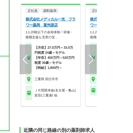
正社員
調剤薬局
正社員
調剤薬局
株式会社メディカル一光 フラ
株式会社メディカル一光 
ワー薬局 富州原店
ワー薬局 わかば店
1人20枚以下の余裕体制！研修・
1人20枚以下の余裕体制！研
ス
復職支援も充実の安…
復職支援も充実の安…
【月収】27.0万円～33.0万
【月収】27.0万円～33.
円程度 24歳～モデル
円程度 24歳～モデル
【年収】450万円～520万円
【年収】450万円～52
程度 30歳～モデル
程度 30歳～モデル
【時給】1,800円～
【時給】1,800円～
三重県 四日市市
三重県 四日市市
ＪＲ関西本線(名古屋－亀山)
近鉄湯の山線 桜(三重)
富田(三重)駅 他
近隣の同じ路線の別の薬剤師求人