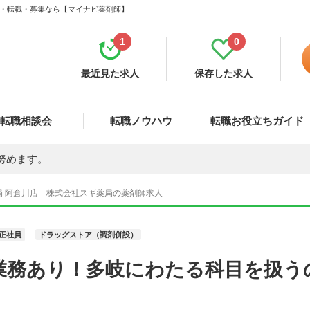
求人・転職・募集なら【マイナビ薬剤師】
1
0
最近見た求人
保存した求人
転職相談会
転職ノウハウ
転職お役立ちガイド
努めます。
局 阿倉川店 株式会社スギ薬局の薬剤師求人
正社員
ドラッグストア（調剤併設）
業務あり！多岐にわたる科目を扱う