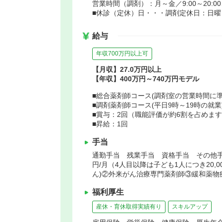
営業時間（調剤）：月～金／9:00～20:00、
■休診（定休）日・・・調剤定休日：日曜
給与
年収700万円以上可
【月収】27.0万円以上
【年収】400万円～740万円モデル
■総合薬剤師コース(調剤室の営業時間に準ず
■調剤薬剤師コース(平日9時～19時の就業)
■賞与：2回（職能評価が約6割を占めま
■昇給：1回
手当
通勤手当 残業手当 資格手当 その他手当(
円/月（4人目以降は子ども1人につき20,
ん)②外来がん治療専門薬剤師③緩和薬物
福利厚生
産休・育休取得実績有り
スキルアップ