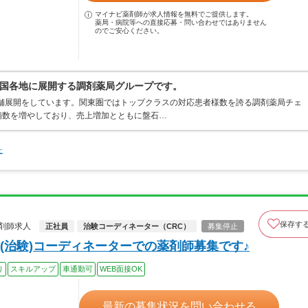
マイナビ薬剤師が求人情報を無料でご提供します。
薬局・病院等への直接応募・問い合わせではありません
のでご安心ください。
国各地に展開する調剤薬局グループです。
店舗展開をしています。関東圏ではトップクラスの対応患者様数を誇る調剤薬局チェ
店舗数を増やしており、売上増加とともに盤石…
た
保存す
剤師求人
正社員
治験コーディネーター（CRC）
募集停止
(治験)コーディネーターでの薬剤師募集です♪
り
スキルアップ
車通勤可
WEB面接OK
最新の募集状況を問い合わせる