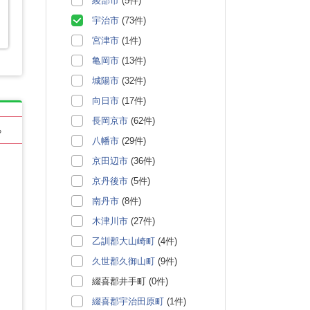
綾部市
(5件)
宇治市
(73件)
宮津市
(1件)
亀岡市
(13件)
城陽市
(32件)
向日市
(17件)
長岡京市
(62件)
る
八幡市
(29件)
京田辺市
(36件)
京丹後市
(5件)
南丹市
(8件)
木津川市
(27件)
乙訓郡大山崎町
(4件)
久世郡久御山町
(9件)
綴喜郡井手町 (0件)
綴喜郡宇治田原町
(1件)