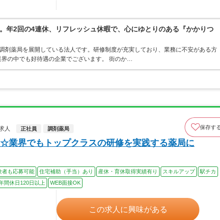
。年2回の4連休、リフレッシュ休暇で、心にゆとりのある『かかりつ
ア・調剤薬局を展開している法人です。研修制度が充実しており、業務に不安がある方
界の中でも好待遇の企業でございます。 街のか…
保存す
求人
正社員
調剤薬局
☆業界でもトップクラスの研修を実践する薬局に
験者も応募可能
住宅補助（手当）あり
産休・育休取得実績有り
スキルアップ
駅チカ
年間休日120日以上
WEB面接OK
この求人に興味がある