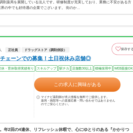
ア・調剤薬局を展開している法人です。研修制度が充実しており、業務に不安がある方
界の中でも好待遇の企業でございます。 街のか…
保存す
人
正社員
ドラッグストア（調剤併設）
チェーンでの募集！土日祝休み店舗◎
産休・育休取得実績有り
スキルアップ
駅チカ
店舗数30以上
積極採用中
WEB面接OK
この求人に興味がある
マイナビ薬剤師が求人情報を無料でご提供します。
薬局・病院等への直接応募・問い合わせではありません
のでご安心ください。
。年2回の4連休、リフレッシュ休暇で、心にゆとりのある『かかりつ