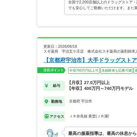
全国で2,200店舗以上のドラッグスト
でも安心してご勤務いただけます。また業
更新日：2026/06/18
スギ薬局 宇治五ケ庄店 株式会社スギ薬局の薬剤師求
【京都府宇治市】大手ドラッグストア
注目ポイント
年収700万円以上可
未経験者も応募可能
【月収】27.0万円以上
給与
【年収】400万円～740万円モデル
京都府 宇治市
勤務地
ＪＲ奈良線 黄檗(ＪＲ)駅
アクセス
最高の服薬指導は、最高の休息から