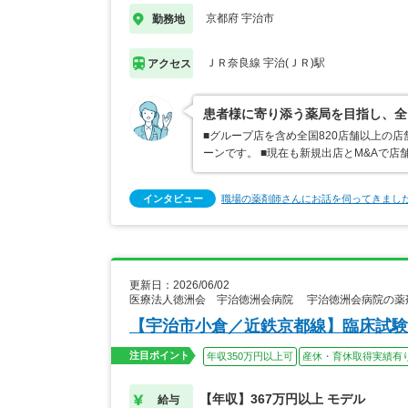
京都府 宇治市
勤務地
ＪＲ奈良線 宇治(ＪＲ)駅
アクセス
患者様に寄り添う薬局を目指し、全
■グループ店を含め全国820店舗以上の
ーンです。 ■現在も新規出店とM&Aで
インタビュー
職場の薬剤師さんにお話を伺ってきまし
更新日：2026/06/02
医療法人徳洲会 宇治徳洲会病院 宇治徳洲会病院の薬
【宇治市小倉／近鉄京都線】臨床試験
注目ポイント
年収350万円以上可
産休・育休取得実績有
【年収】367万円以上 モデル
給与