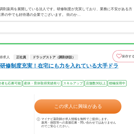
ア・調剤薬局を展開している法人です。研修制度が充実しており、業務に不安がある方
界の中でも好待遇の企業でございます。 街のか…
保存す
師求人
正社員
ドラッグストア（調剤併設）
研修制度充実！在宅にも力を入れている大手ドラ
験者も応募可能
産休・育休取得実績有り
スキルアップ
店舗数30以上
積極採用中
この求人に興味がある
マイナビ薬剤師が求人情報を無料でご提供します。
薬局・病院等への直接応募・問い合わせではありません
のでご安心ください。