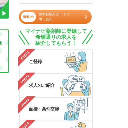
無料転職サポートに
簡単1分
申し込む
マイナビ薬剤師に登録して
希望通りの求人を
紹介してもらう！
STEP1
ご登録
STEP2
求人のご紹介
STEP3
面接・条件交渉
STEP4