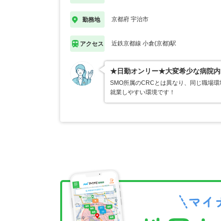
京都府 宇治市
勤務地
近鉄京都線 小倉(京都)駅
アクセス
★日勤オンリー★大変希少な病院内
SMO所属のCRCとは異なり、同じ職場
就業しやすい環境です！