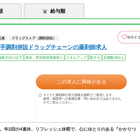
順
給与順
保存す
社員
ドラッグストア（調剤併設）
手調剤併設ドラッグチェーンの薬剤師求人
残業月10ｈ以下
産休・育休取得実績有り
スキルアップ
駅チカ
店舗数30以上
この求人に興味がある
マイナビ薬剤師が求人情報を無料でご提供します。
薬局・病院等への直接応募・問い合わせではありません
のでご安心ください。
。年2回の4連休、リフレッシュ休暇で、心にゆとりのある『かかりつ