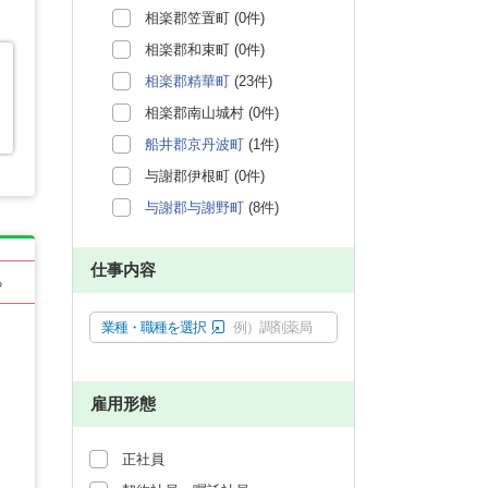
相楽郡笠置町 (0件)
相楽郡和束町 (0件)
相楽郡精華町
(23件)
相楽郡南山城村 (0件)
船井郡京丹波町
(1件)
与謝郡伊根町 (0件)
与謝郡与謝野町
(8件)
仕事内容
る
業種・職種を選択
例）調剤薬局
雇用形態
正社員