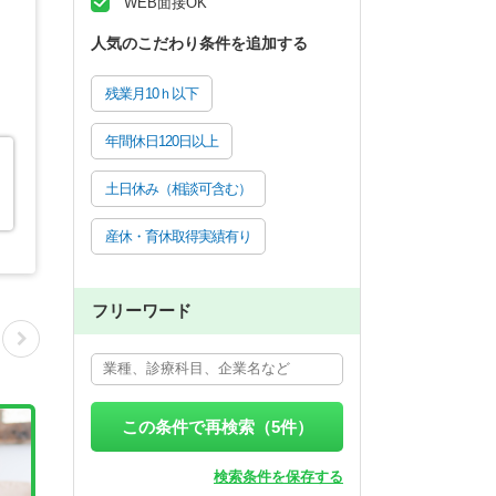
WEB面接OK
人気のこだわり条件を追加する
残業月10ｈ以下
年間休日120日以上
土日休み（相談可含む）
産休・育休取得実績有り
フリーワード
この条件で再検索（
5
件）
検索条件を保存する