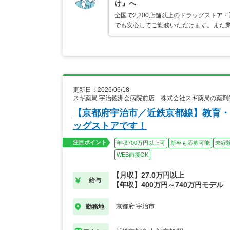
け』へ
全国で2,200店舗以上のドラッグスト
でも安心してご勤務いただけます。また業
更新日：2026/06/18
スギ薬局 宇治徳洲会病院前店 株式会社スギ薬局の薬剤
【京都府宇治市／近鉄京都線】教育・
ッグストアです！
注目ポイント
年収700万円以上可
新卒も応募可能
未経
WEB面接OK
【月収】27.0万円以上
給与
【年収】400万円～740万円モデル
京都府 宇治市
勤務地