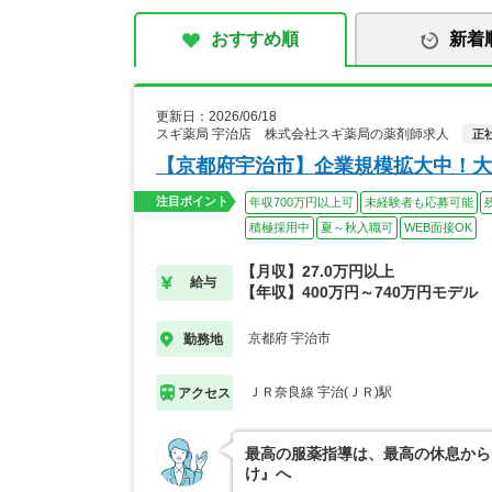
おすすめ順
新着
更新日：2026/06/18
スギ薬局 宇治店 株式会社スギ薬局の薬剤師求人
正
【京都府宇治市】企業規模拡大中！大
注目ポイント
年収700万円以上可
未経験者も応募可能
積極採用中
夏～秋入職可
WEB面接OK
【月収】27.0万円以上
給与
【年収】400万円～740万円モデル
京都府 宇治市
勤務地
ＪＲ奈良線 宇治(ＪＲ)駅
アクセス
最高の服薬指導は、最高の休息から
け』へ