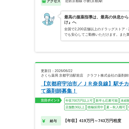
近鉄京都線 小倉(京都)駅
アクセス
最高の服薬指導は、最高の休息から
け』へ
全国で2,200店舗以上のドラッグスト
でも安心してご勤務いただけます。また業
更新日：2026/06/22
さくら薬局 京都宇治駅前店 クラフト株式会社の薬剤師
【京都府宇治市／ＪＲ奈良線】駅チカ
て薬剤師募集！
注目ポイント
年収700万円以上可
新卒も応募可能
未経
店舗数30以上
積極採用中
夏～秋入職可
【年収】419万円～743万円程度
給与