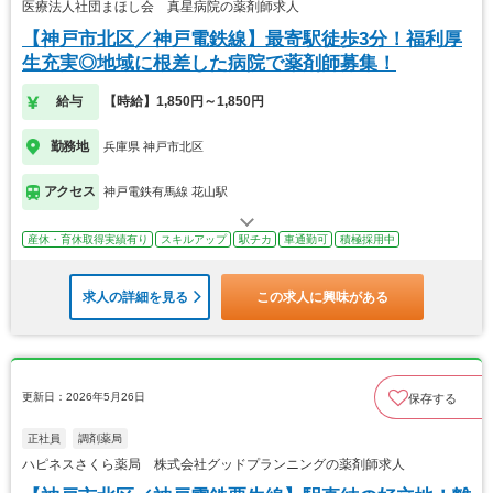
医療法人社団まほし会 真星病院の薬剤師求人
【神戸市北区／神戸電鉄線】最寄駅徒歩3分！福利厚
生充実◎地域に根差した病院で薬剤師募集！
給与
【時給】1,850円～1,850円
勤務地
兵庫県 神戸市北区
アクセス
神戸電鉄有馬線 花山駅
産休・育休取得実績有り
スキルアップ
駅チカ
車通勤可
積極採用中
求人の詳細を見る
この求人に興味がある
更新日：2026年5月26日
保存する
正社員
調剤薬局
ハピネスさくら薬局 株式会社グッドプランニングの薬剤師求人