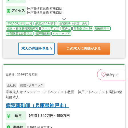
神戸電鉄有馬線 有馬口駅
アクセス
神戸電鉄三田線 有馬口駅
年収500万円以上可
残業月10ｈ以下
住宅補助（手当）あり
産休・育休取得実績有り
スキルアップ
駅チカ
店舗数10～29
積極採用中
年間休日120日以上
管理職候補
ハイキャリア
求人の詳細を見る
この求人に興味がある
更新日：2026年5月22日
保存する
正社員
病院・クリニック
宗教法人セブンスデー・アドベンチスト教団 神戸アドベンチスト病院の薬
剤師求人
病院薬剤師（兵庫県神戸市）
給与
【年収】340万円～550万円
勤務地
兵庫県 神戸市北区