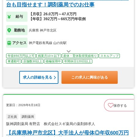
台も目指せます！調剤薬局でのお仕事
【月収】26.0万円～47.0万円
給与
【年収】392万円～665万円年収例
勤務地
兵庫県 神戸市北区
アクセス
神戸電鉄有馬線 山の街駅
年収650万円以上可
残業月10ｈ以下
産休・育休取得実績有り
スキルアップ
車通勤可
店舗数30以上
積極採用中
年間休日120日以上
求人の詳細を見る
この求人に興味がある
更新日：2026年6月18日
保存する
正社員
調剤薬局
阪神調剤薬局 有野店 株式会社スギ薬局の薬剤師求人
【兵庫県神戸市北区】大手法人が母体◎年収600万円