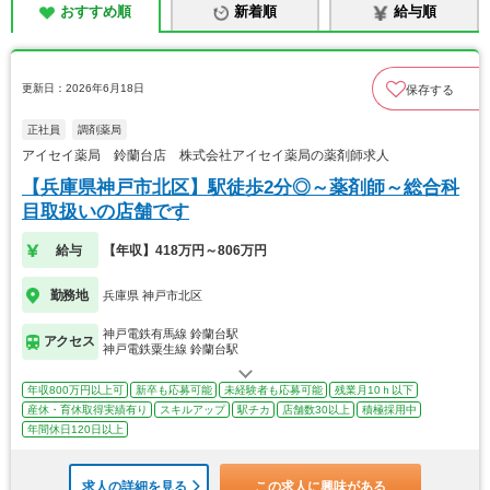
おすすめ順
新着順
給与順
更新日：2026年6月18日
保存する
正社員
調剤薬局
アイセイ薬局 鈴蘭台店 株式会社アイセイ薬局の薬剤師求人
【兵庫県神戸市北区】駅徒歩2分◎～薬剤師～総合科
目取扱いの店舗です
給与
【年収】418万円～806万円
勤務地
兵庫県 神戸市北区
神戸電鉄有馬線 鈴蘭台駅
アクセス
神戸電鉄粟生線 鈴蘭台駅
年収800万円以上可
新卒も応募可能
未経験者も応募可能
残業月10ｈ以下
産休・育休取得実績有り
スキルアップ
駅チカ
店舗数30以上
積極採用中
年間休日120日以上
求人の詳細を見る
この求人に興味がある