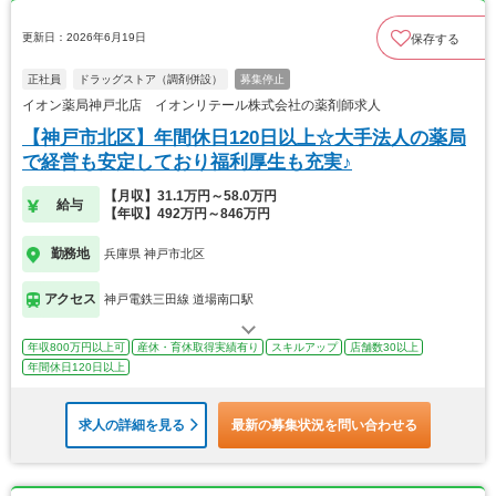
更新日：2026年6月19日
保存する
正社員
ドラッグストア（調剤併設）
募集停止
イオン薬局神戸北店 イオンリテール株式会社の薬剤師求人
【神戸市北区】年間休日120日以上☆大手法人の薬局
で経営も安定しており福利厚生も充実♪
【月収】31.1万円～58.0万円
給与
【年収】492万円～846万円
勤務地
兵庫県 神戸市北区
アクセス
神戸電鉄三田線 道場南口駅
年収800万円以上可
産休・育休取得実績有り
スキルアップ
店舗数30以上
年間休日120日以上
求人の詳細を見る
最新の募集状況を問い合わせる