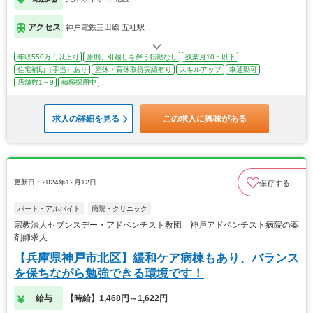
アクセス
神戸電鉄三田線 五社駅
年収550万円以上可
原則、引越しを伴う転勤なし
残業月10ｈ以下
住宅補助（手当）あり
産休・育休取得実績有り
スキルアップ
車通勤可
店舗数1～9
積極採用中
求人の詳細を見る
この求人に興味がある
更新日：2024年12月12日
保存する
パート・アルバイト
病院・クリニック
宗教法人セブンスデー・アドベンチスト教団 神戸アドベンチスト病院の薬
剤師求人
【兵庫県神戸市北区】緩和ケア病棟もあり、バランス
を保ちながら勉強できる環境です！
給与
【時給】1,468円～1,622円