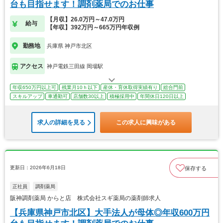
台も目指せます！調剤薬局でのお仕事
【月収】26.0万円～47.0万円
給与
【年収】392万円～665万円年収例
勤務地
兵庫県 神戸市北区
アクセス
神戸電鉄三田線 岡場駅
年収650万円以上可
残業月10ｈ以下
産休・育休取得実績有り
総合門前
スキルアップ
車通勤可
店舗数30以上
積極採用中
年間休日120日以上
求人の詳細を見る
この求人に興味がある
更新日：2026年6月18日
保存する
正社員
調剤薬局
阪神調剤薬局 からと店 株式会社スギ薬局の薬剤師求人
【兵庫県神戸市北区】大手法人が母体◎年収600万円