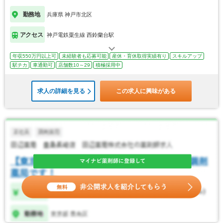
勤務地
兵庫県 神戸市北区
アクセス
神戸電鉄粟生線 西鈴蘭台駅
年収550万円以上可
未経験者も応募可能
産休・育休取得実績有り
スキルアップ
駅チカ
車通勤可
店舗数10～29
積極採用中
求人の詳細を見る
この求人に興味がある