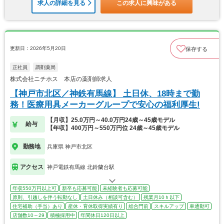
求人の詳細を見る
この求人に興味がある
更新日：2026年5月20日
保存する
正社員
調剤薬局
株式会社ニチホス 本店の薬剤師求人
【神戸市北区／神鉄有馬線】 土日休、18時まで勤
務！医療用具メーカーグループで安心の福利厚生!
【月収】25.0万円～40.0万円24歳～45歳モデル
給与
【年収】400万円～550万円位 24歳～45歳モデル
勤務地
兵庫県 神戸市北区
アクセス
神戸電鉄有馬線 北鈴蘭台駅
年収550万円以上可
新卒も応募可能
未経験者も応募可能
原則、引越しを伴う転勤なし
土日休み（相談可含む）
残業月10ｈ以下
住宅補助（手当）あり
産休・育休取得実績有り
総合門前
スキルアップ
車通勤可
店舗数10～29
積極採用中
年間休日120日以上