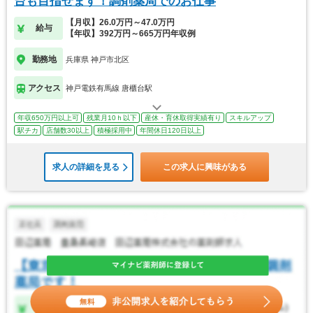
台も目指せます！調剤薬局でのお仕事
【月収】26.0万円～47.0万円
給与
【年収】392万円～665万円年収例
勤務地
兵庫県 神戸市北区
アクセス
神戸電鉄有馬線 唐櫃台駅
年収650万円以上可
残業月10ｈ以下
産休・育休取得実績有り
スキルアップ
駅チカ
店舗数30以上
積極採用中
年間休日120日以上
求人の詳細を見る
この求人に興味がある