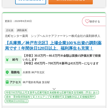
更新日：2026年6月30日
保存する
正社員
調剤薬局
北町センター薬局 シップヘルスケアファーマシー株式会社の薬剤師求人
【兵庫県／神戸市北区】上場企業100％出資の調剤薬
局です！年間休日120日以上、福利厚生も充実！
【月収】30.0万円～46.0万円※金額は面接の評価次第で前後
給与
いたします
【年収】450万円～700万円※新卒は415万円～になります
勤務地
兵庫県 神戸市北区
アクセス
神戸電鉄有馬線 箕谷駅
年収700万円以上可
新卒も応募可能
未経験者も応募可能
住宅補助（手当）あり
産休・育休取得実績有り
スキルアップ
車通勤可
店舗数30以上
積極採用中
年間休日120日以上