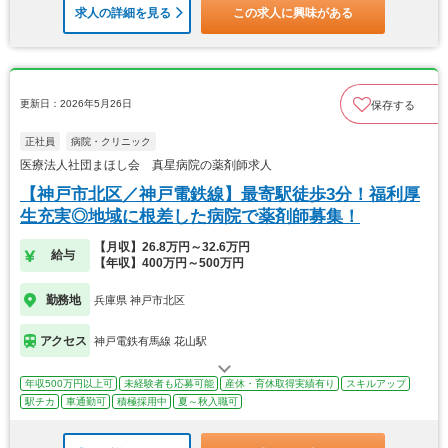
求人の詳細を見る
この求人に興味がある
更新日：2026年5月26日
保存する
正社員
病院・クリニック
医療法人社団まほし会 真星病院の薬剤師求人
【神戸市北区／神戸電鉄線】最寄駅徒歩3分！福利厚
生充実◎地域に根差した病院で薬剤師募集！
【月収】26.8万円～32.6万円
給与
【年収】400万円～500万円
勤務地
兵庫県 神戸市北区
アクセス
神戸電鉄有馬線 花山駅
年収500万円以上可
未経験者も応募可能
産休・育休取得実績有り
スキルアップ
駅チカ
車通勤可
積極採用中
夏～秋入職可