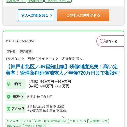
店舗数10～29
積極採用中
年間休日120日以上
求人の詳細を見る
この求人に興味がある
更新日：2025年9月5日
保存する
正社員
調剤薬局
e薬局ながお 有限会社イトーヤク の薬剤師求人
【神戸市北区／JR福知山線】研修制度充実！高い定
着率！管理薬剤師候補求人／年俸720万円まで相談可
【月収】50.0万円～60.0万円
給与
【年収】600万円～720万円
勤務地
兵庫県 神戸市北区
ＪＲ福知山線 三田(兵庫)駅
アクセス
神戸電鉄三田線 三田(兵庫)駅
年収700万円以上可
産休・育休取得実績有り
スキルアップ
店舗数10～29
積極採用中
年間休日120日以上