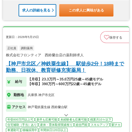
求人の詳細を見る
この求人に興味がある
更新日：2026年5月15日
保存する
正社員
調剤薬局
株式会社フロンティア 西鈴蘭台店の薬剤師求人
【神戸市北区／神鉄粟生線】 駅徒歩2分！18時まで
勤務、日祝休、教育研修充実薬局！
【月収】23.3万円～35.0万円25歳～45歳モデル
給与
【年収】390万円～600万円22歳～45歳モデル
勤務地
兵庫県 神戸市北区
アクセス
神戸電鉄粟生線 西鈴蘭台駅
年収600万円以上可
新卒も応募可能
未経験者も応募可能
残業月10ｈ以下
住宅補助（手当）あり
産休・育休取得実績有り
総合門前
スキルアップ
駅チカ
車通勤可
積極採用中
年間休日120日以上