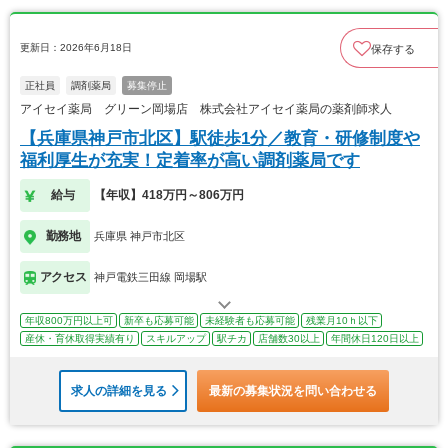
更新日：2026年6月18日
保存する
正社員
調剤薬局
募集停止
アイセイ薬局 グリーン岡場店 株式会社アイセイ薬局の薬剤師求人
【兵庫県神戸市北区】駅徒歩1分／教育・研修制度や
福利厚生が充実！定着率が高い調剤薬局です
給与
【年収】418万円～806万円
勤務地
兵庫県 神戸市北区
アクセス
神戸電鉄三田線 岡場駅
年収800万円以上可
新卒も応募可能
未経験者も応募可能
残業月10ｈ以下
産休・育休取得実績有り
スキルアップ
駅チカ
店舗数30以上
年間休日120日以上
求人の詳細を見る
最新の募集状況を問い合わせる