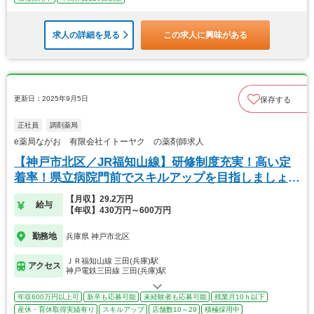
求人の詳細を見る
この求人に興味がある
更新日：2025年9月5日
保存する
正社員
調剤薬局
e薬局ながお 有限会社イトーヤク の薬剤師求人
【神戸市北区／JR福知山線】研修制度充実！高い定
着率！県立病院門前でスキルアップを目指しましょ
う！
【月収】29.2万円
給与
【年収】430万円～600万円
勤務地
兵庫県 神戸市北区
ＪＲ福知山線 三田(兵庫)駅
アクセス
神戸電鉄三田線 三田(兵庫)駅
年収600万円以上可
新卒も応募可能
未経験者も応募可能
残業月10ｈ以下
産休・育休取得実績有り
スキルアップ
店舗数10～29
積極採用中