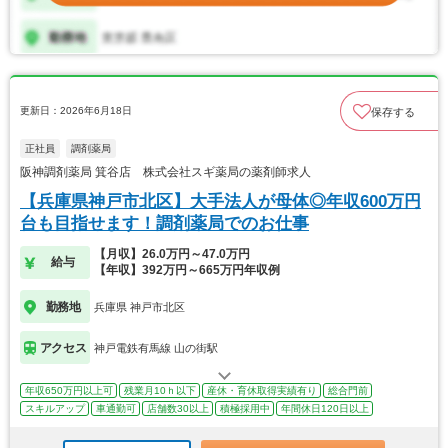
更新日：2026年6月18日
保存する
正社員
調剤薬局
阪神調剤薬局 箕谷店 株式会社スギ薬局の薬剤師求人
【兵庫県神戸市北区】大手法人が母体◎年収600万円
台も目指せます！調剤薬局でのお仕事
【月収】26.0万円～47.0万円
給与
【年収】392万円～665万円年収例
勤務地
兵庫県 神戸市北区
アクセス
神戸電鉄有馬線 山の街駅
年収650万円以上可
残業月10ｈ以下
産休・育休取得実績有り
総合門前
スキルアップ
車通勤可
店舗数30以上
積極採用中
年間休日120日以上