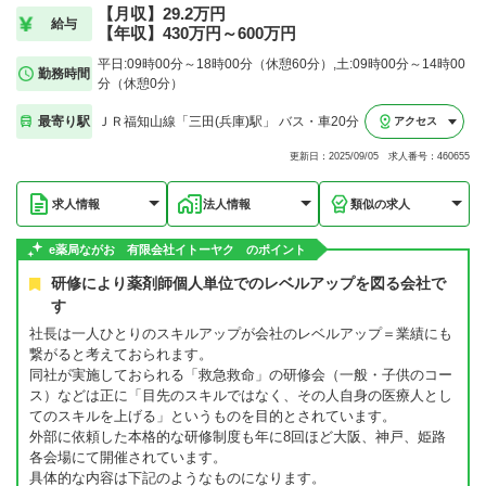
【月収】29.2万円
給与
【年収】430万円～600万円
平日:09時00分～18時00分（休憩60分）,土:09時00分～14時00
勤務時間
分（休憩0分）
最寄り駅
ＪＲ福知山線「三田(兵庫)駅」 バス・車20分
アクセス
更新日：2025/09/05 求人番号：460655
求人情報
法人情報
類似の求人
e薬局ながお 有限会社イトーヤク のポイント
研修により薬剤師個人単位でのレベルアップを図る会社で
す
社長は一人ひとりのスキルアップが会社のレベルアップ＝業績にも
繋がると考えておられます。
同社が実施しておられる「救急救命」の研修会（一般・子供のコー
ス）などは正に「目先のスキルではなく、その人自身の医療人とし
てのスキルを上げる」というものを目的とされています。
外部に依頼した本格的な研修制度も年に8回ほど大阪、神戸、姫路
各会場にて開催されています。
具体的な内容は下記のようなものになります。