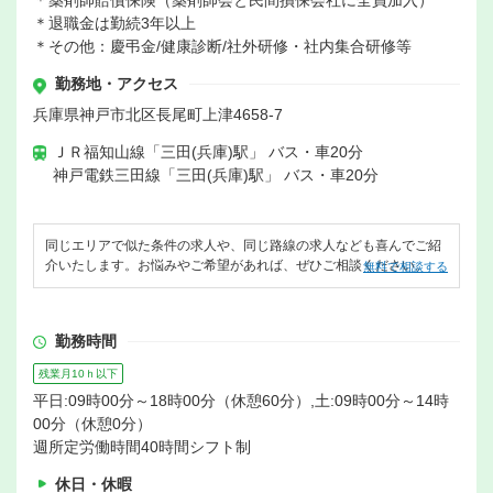
＊薬剤師賠償保険（薬剤師会と民間損保会社に全員加入）
＊退職金は勤続3年以上
＊その他：慶弔金/健康診断/社外研修・社内集合研修等
勤務地・アクセス
兵庫県神戸市北区長尾町上津4658-7
ＪＲ福知山線「三田(兵庫)駅」 バス・車20分
神戸電鉄三田線「三田(兵庫)駅」 バス・車20分
同じエリアで似た条件の求人や、同じ路線の求人なども喜んでご紹
介いたします。お悩みやご希望があれば、ぜひご相談ください。
無料で相談する
勤務時間
残業月10ｈ以下
平日:09時00分～18時00分（休憩60分）,土:09時00分～14時
00分（休憩0分）
週所定労働時間40時間シフト制
休日・休暇