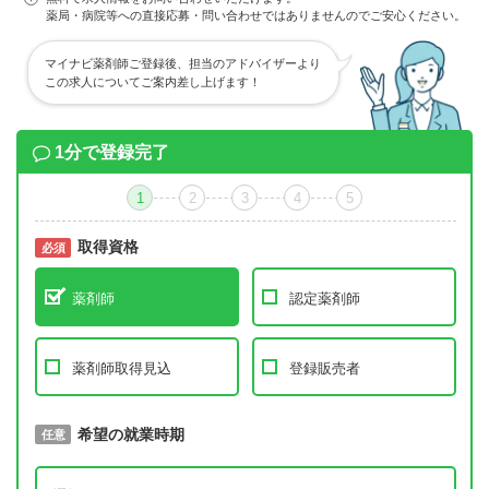
薬局・病院等への直接応募・問い合わせではありませんのでご安心ください。
マイナビ薬剤師ご登録後、担当のアドバイザーより
この求人についてご案内差し上げます！
1分で登録完了
1
2
3
4
5
取得資格
必須
必須
薬剤師
認定薬剤師
薬剤師取得見込
登録販売者
取得予定年
希望の就業時期
必須
任意