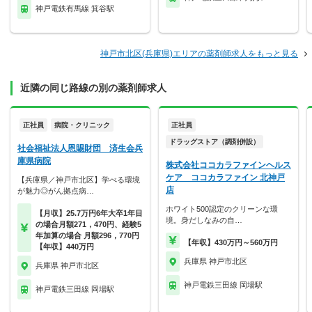
神戸電鉄有馬線 箕谷駅
神戸市北区(兵庫県)エリアの薬剤師求人をもっと見る
近隣の同じ路線の別の薬剤師求人
正社員
病院・クリニック
正社員
ドラッグストア（調剤併設）
社会福祉法人恩賜財団 済生会兵
庫県病院
株式会社ココカラファインヘルス
ケア ココカラファイン 北神戸
【兵庫県／神戸市北区】学べる環境
店
が魅力◎がん拠点病…
ホワイト500認定のクリーンな環
【月収】25.7万円6年大卒1年目
境。身だしなみの自…
の場合月額271，470円、経験5
年加算の場合 月額296，770円
【年収】430万円～560万円
【年収】440万円
兵庫県 神戸市北区
兵庫県 神戸市北区
神戸電鉄三田線 岡場駅
神戸電鉄三田線 岡場駅