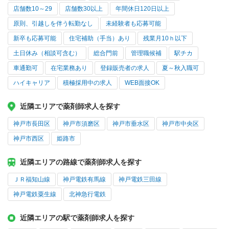
店舗数10～29
店舗数30以上
年間休日120日以上
原則、引越しを伴う転勤なし
未経験者も応募可能
新卒も応募可能
住宅補助（手当）あり
残業月10ｈ以下
土日休み（相談可含む）
総合門前
管理職候補
駅チカ
車通勤可
在宅業務あり
登録販売者の求人
夏～秋入職可
ハイキャリア
積極採用中の求人
WEB面接OK
近隣エリアで薬剤師求人を探す
神戸市長田区
神戸市須磨区
神戸市垂水区
神戸市中央区
神戸市西区
姫路市
近隣エリアの路線で薬剤師求人を探す
ＪＲ福知山線
神戸電鉄有馬線
神戸電鉄三田線
神戸電鉄粟生線
北神急行電鉄
近隣エリアの駅で薬剤師求人を探す