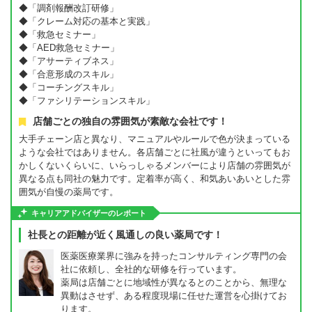
◆「調剤報酬改訂研修」
◆「クレーム対応の基本と実践」
◆「救急セミナー」
◆「AED救急セミナー」
◆「アサーティブネス」
◆「合意形成のスキル」
◆「コーチングスキル」
◆「ファシリテーションスキル」
店舗ごとの独自の雰囲気が素敵な会社です！
大手チェーン店と異なり、マニュアルやルールで色が決まっている
ような会社ではありません。各店舗ごとに社風が違うといってもお
かしくないくらいに、いらっしゃるメンバーにより店舗の雰囲気が
異なる点も同社の魅力です。定着率が高く、和気あいあいとした雰
囲気が自慢の薬局です。
キャリアアドバイザーのレポート
社長との距離が近く風通しの良い薬局です！
医薬医療業界に強みを持ったコンサルティング専門の会
社に依頼し、全社的な研修を行っています。
薬局は店舗ごとに地域性が異なるとのことから、無理な
異動はさせず、ある程度現場に任せた運営を心掛けてお
ります。