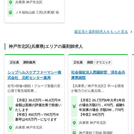
兵庫県 神戸市北区
ＪＲ福知山線 三田(兵庫)駅 他
最近見た薬剤師求人をもっと見る
神戸市北区(兵庫県)エリアの薬剤師求人
正社員
調剤薬局
正社員
病院・クリニック
シップヘルスケアファーマシー株
社会福祉法人恩賜財団 済生会兵
式会社 北町センター薬局
庫県病院
在宅×研修×挑戦！グループ基盤の安
【兵庫県／神戸市北区】学べる環境
心感で最先端医療…
が魅力◎がん拠点病…
【月収】30.0万円～46.0万円※
【月収】25.7万円6年大卒1年目
金額は面接の評価次第で前後い
の場合月額271，470円、経験5
たします
年加算の場合 月額296，770円
【年収】450万円～700万円※
【年収】440万円
新卒は415万円～になります
兵庫県 神戸市北区
兵庫県 神戸市北区
神戸電鉄三田線 岡場駅