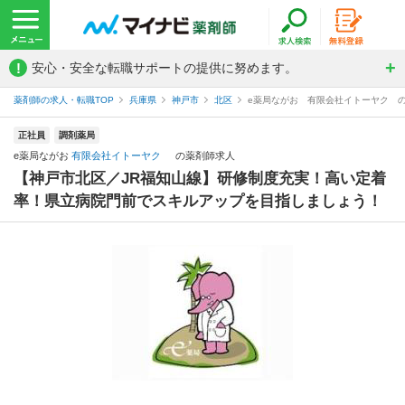
!
安心・安全な転職サポートの提供に努めます。
薬剤師の求人・転職TOP
兵庫県
神戸市
北区
e薬局ながお 有限会社イトーヤク 
正社員
調剤薬局
e薬局ながお
有限会社イトーヤク
の薬剤師求人
【神戸市北区／JR福知山線】研修制度充実！高い定着
率！県立病院門前でスキルアップを目指しましょう！