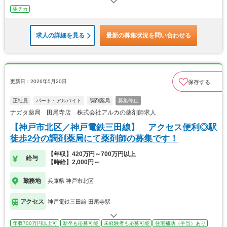
駅チカ
求人の詳細を見る
最新の募集状況を問い合わせる
更新日：2026年5月20日
保存する
正社員
パート・アルバイト
調剤薬局
募集停止
ナガタ薬局 田尾寺店 株式会社アルカの薬剤師求人
【神戸市北区／神戸電鉄三田線】 アクセス便利◎駅
徒歩2分の調剤薬局にて薬剤師の募集です！
【年収】420万円～700万円以上
給与
【時給】2,000円～
勤務地
兵庫県 神戸市北区
アクセス
神戸電鉄三田線 田尾寺駅
年収700万円以上可
新卒も応募可能
未経験者も応募可能
住宅補助（手当）あり