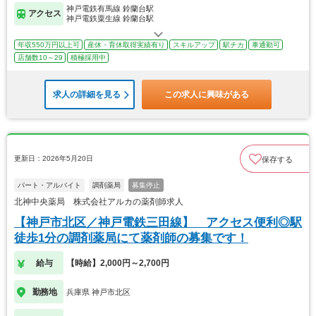
神戸電鉄有馬線 鈴蘭台駅
アクセス
神戸電鉄粟生線 鈴蘭台駅
年収550万円以上可
産休・育休取得実績有り
スキルアップ
駅チカ
車通勤可
店舗数10～29
積極採用中
求人の詳細を見る
この求人に興味がある
更新日：2026年5月20日
保存する
パート・アルバイト
調剤薬局
募集停止
北神中央薬局 株式会社アルカの薬剤師求人
【神戸市北区／神戸電鉄三田線】 アクセス便利◎駅
徒歩1分の調剤薬局にて薬剤師の募集です！
給与
【時給】2,000円～2,700円
勤務地
兵庫県 神戸市北区