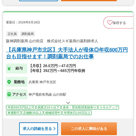
更新日：2026年6月18日
保存する
正社員
調剤薬局
阪神調剤薬局 山の街店 株式会社スギ薬局の薬剤師求人
【兵庫県神戸市北区】大手法人が母体◎年収600万円
台も目指せます！調剤薬局でのお仕事
【月収】26.0万円～47.0万円
給与
【年収】392万円～665万円年収例
勤務地
兵庫県 神戸市北区
アクセス
神戸電鉄有馬線 山の街駅
年収650万円以上可
残業月10ｈ以下
産休・育休取得実績有り
スキルアップ
車通勤可
店舗数30以上
積極採用中
年間休日120日以上
求人の詳細を見る
この求人に興味がある