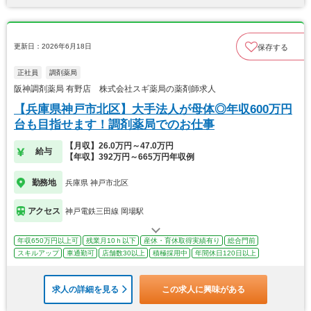
更新日：2026年6月18日
保存する
正社員
調剤薬局
阪神調剤薬局 有野店 株式会社スギ薬局の薬剤師求人
【兵庫県神戸市北区】大手法人が母体◎年収600万円
台も目指せます！調剤薬局でのお仕事
【月収】26.0万円～47.0万円
給与
【年収】392万円～665万円年収例
勤務地
兵庫県 神戸市北区
アクセス
神戸電鉄三田線 岡場駅
年収650万円以上可
残業月10ｈ以下
産休・育休取得実績有り
総合門前
スキルアップ
車通勤可
店舗数30以上
積極採用中
年間休日120日以上
求人の詳細を見る
この求人に興味がある