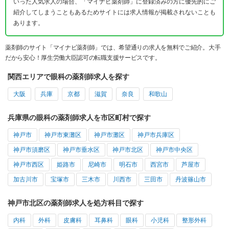
いった人気求人の場合、「マイナビ薬剤師」に登録済みの方に優先的にご
紹介してしまうこともあるためサイトには求人情報が掲載されないことも
あります。
薬剤師のサイト「マイナビ薬剤師」では、希望通りの求人を無料でご紹介。大手
だから安心！厚生労働大臣認可の転職支援サービスです。
関西エリアで眼科の薬剤師求人を探す
大阪
兵庫
京都
滋賀
奈良
和歌山
兵庫県の眼科の薬剤師求人を市区町村で探す
神戸市
神戸市東灘区
神戸市灘区
神戸市兵庫区
神戸市須磨区
神戸市垂水区
神戸市北区
神戸市中央区
神戸市西区
姫路市
尼崎市
明石市
西宮市
芦屋市
加古川市
宝塚市
三木市
川西市
三田市
丹波篠山市
神戸市北区の薬剤師求人を処方科目で探す
内科
外科
皮膚科
耳鼻科
眼科
小児科
整形外科