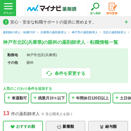
!
安心・安全な転職サポートの提供に努めます。
薬剤師の求人・転職TOP
兵庫県の薬剤師求人
神戸市の薬剤師求人
北区の薬剤師求人
神戸市北区(兵庫県)の眼科の薬剤師求人・転職情報一覧
勤務地
神戸市北区(兵庫県)
その他
眼科
条件を変更する
人気のこだわり条件を追加する
車通勤可
残業月10ｈ以下
年間休日120日以上
土日
13
件の薬剤師求人
※ 非公開求人を除く
おすすめ順
新着順
給与順