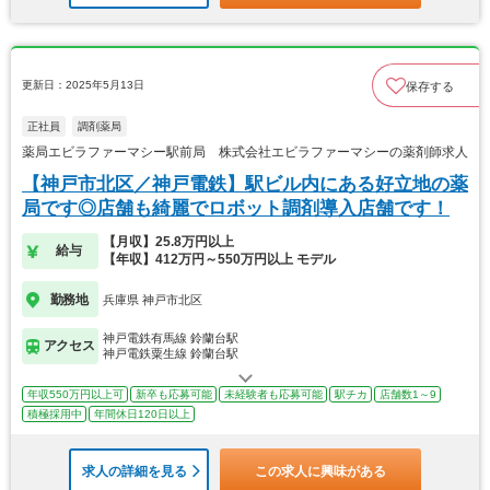
更新日：2025年5月13日
保存する
正社員
調剤薬局
薬局エビラファーマシー駅前局 株式会社エビラファーマシーの薬剤師求人
【神戸市北区／神戸電鉄】駅ビル内にある好立地の薬
局です◎店舗も綺麗でロボット調剤導入店舗です！
【月収】25.8万円以上
給与
【年収】412万円～550万円以上 モデル
勤務地
兵庫県 神戸市北区
神戸電鉄有馬線 鈴蘭台駅
アクセス
神戸電鉄粟生線 鈴蘭台駅
年収550万円以上可
新卒も応募可能
未経験者も応募可能
駅チカ
店舗数1～9
積極採用中
年間休日120日以上
求人の詳細を見る
この求人に興味がある