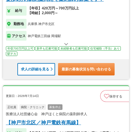
【年収】420万円～700万円以上
給与
【時給】2,000円～
勤務地
兵庫県 神戸市北区
アクセス
神戸電鉄三田線 岡場駅
年収700万円以上可
新卒も応募可能
未経験者も応募可能
住宅補助（手当）あり
駅チカ
求人の詳細を見る
最新の募集状況を問い合わせる
更新日：2026年7月14日
保存する
正社員
病院・クリニック
募集停止
医療法人社団健心会 神戸ほくと病院の薬剤師求人
【神戸市北区／神戸電鉄有馬線】