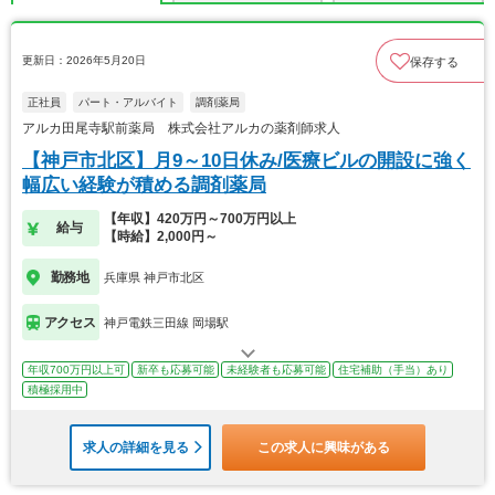
更新日：2026年5月20日
保存する
正社員
パート・アルバイト
調剤薬局
アルカ田尾寺駅前薬局 株式会社アルカの薬剤師求人
【神戸市北区】月9～10日休み/医療ビルの開設に強く
幅広い経験が積める調剤薬局
【年収】420万円～700万円以上
給与
【時給】2,000円～
勤務地
兵庫県 神戸市北区
アクセス
神戸電鉄三田線 岡場駅
年収700万円以上可
新卒も応募可能
未経験者も応募可能
住宅補助（手当）あり
積極採用中
求人の詳細を見る
この求人に興味がある