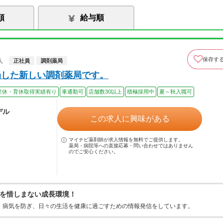
順
給与順
保存す
人
正社員
調剤薬局
局した新しい調剤薬局です。
産休・育休取得実績有り
車通勤可
店舗数30以上
積極採用中
夏～秋入職可
デル
この求人に興味がある
マイナビ薬剤師が求人情報を無料でご提供します。
薬局・病院等への直接応募・問い合わせではありません
のでご安心ください。
を惜しまない成長環境！
、病気を防ぎ、日々の生活を健康に過ごすための情報発信をしています。