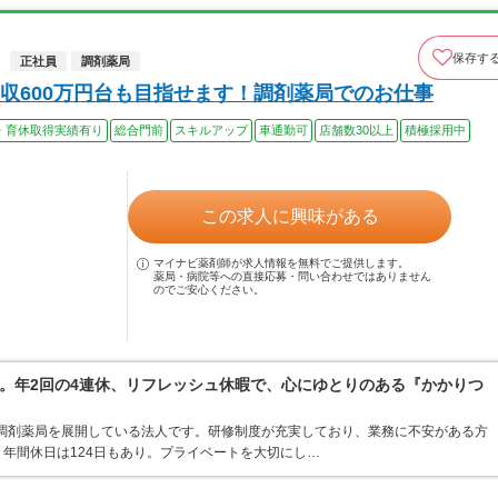
保存す
正社員
調剤薬局
収600万円台も目指せます！調剤薬局でのお仕事
・育休取得実績有り
総合門前
スキルアップ
車通勤可
店舗数30以上
積極採用中
この求人に興味がある
マイナビ薬剤師が求人情報を無料でご提供します。
薬局・病院等への直接応募・問い合わせではありません
のでご安心ください。
。年2回の4連休、リフレッシュ休暇で、心にゆとりのある『かかりつ
・調剤薬局を展開している法人です。研修制度が充実しており、業務に不安がある方
年間休日は124日もあり。プライベートを大切にし…