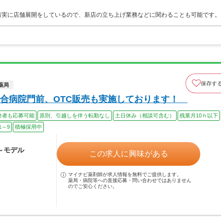
着実に店舗展開をしているので、新店の立ち上げ業務などに関わることも可能です。
保存す
薬局
総合病院門前、OTC販売も実施しております！
験者も応募可能
原則、引越しを伴う転勤なし
土日休み（相談可含む）
残業月10ｈ以下
1～9
積極採用中
歳～モデル
この求人に興味がある
マイナビ薬剤師が求人情報を無料でご提供します。
薬局・病院等への直接応募・問い合わせではありません
のでご安心ください。