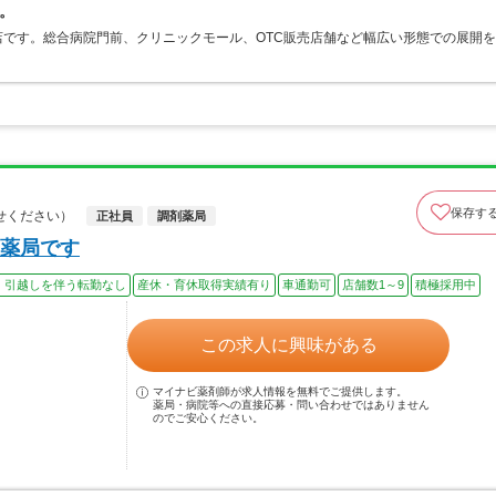
。
です。総合病院門前、クリニックモール、OTC販売店舗など幅広い形態での展開を
保存す
せください）
正社員
調剤薬局
薬局です
、引越しを伴う転勤なし
産休・育休取得実績有り
車通勤可
店舗数1～9
積極採用中
この求人に興味がある
マイナビ薬剤師が求人情報を無料でご提供します。
薬局・病院等への直接応募・問い合わせではありません
のでご安心ください。