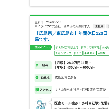
更新日：2026/06/18
マイライフ株式会社 西条店の薬剤師求人
正社員
【広島県／東広島市】年間休日120
局です。
注目ポイント
年収600万円以上可
新卒も応募可能
未経
スキルアップ
駅チカ
車通勤可
店舗数10
【月収】28.0万円24歳～
給与
【年収】430万円～600万円
広島県 東広島市
勤務地
ＪＲ山陽本線(神戸－門司) 西条(広島)駅
アクセス
医療モール強み！多科目経験×段階