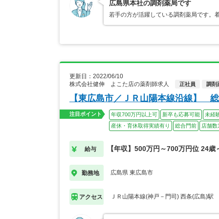
広島県本社の調剤薬局です
若手の方が活躍している調剤薬局です。
更新日：2022/06/10
株式会社健伸 よこた店の薬剤師求人
正社員
調剤
【東広島市／ＪＲ山陽本線沿線】 
注目ポイント
年収700万円以上可
新卒も応募可能
未経
産休・育休取得実績有り
総合門前
店舗数
【年収】500万円～700万円位 24
給与
広島県 東広島市
勤務地
ＪＲ山陽本線(神戸－門司) 西条(広島)駅
アクセス