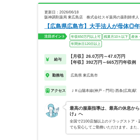
更新日：2026/06/18
阪神調剤薬局 東広島店 株式会社スギ薬局の薬剤師求人
【広島県広島市】大手法人が母体◎年
注目ポイント
年収650万円以上可
残業月10ｈ以下
産休
年間休日120日以上
【月収】26.0万円～47.0万円
給与
【年収】392万円～665万円年収例
広島県 東広島市
勤務地
ＪＲ山陽本線(神戸－門司) 西条(広島)駅
アクセス
最高の服薬指導は、最高の休息から
け』へ
全国で2100店舗以上のドラッグストア
でも安心してご勤務いただけます。また、