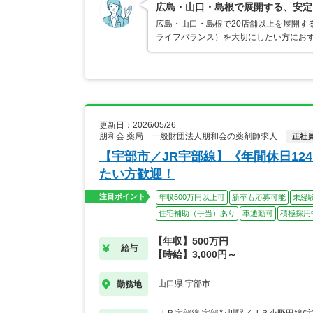
広島・山口・島根で展開する、安定
広島・山口・島根で20店舗以上を展開す
ライフバランス）を大切にしたい方におす
更新日：2026/05/26
朋和会 薬局 一般財団法人朋和会の薬剤師求人
正社
【宇部市／JR宇部線】《年間休日1
たい方歓迎！
注目ポイント
年収500万円以上可
新卒も応募可能
未経
住宅補助（手当）あり
車通勤可
積極採用
【年収】500万円
給与
【時給】3,000円～
山口県 宇部市
勤務地