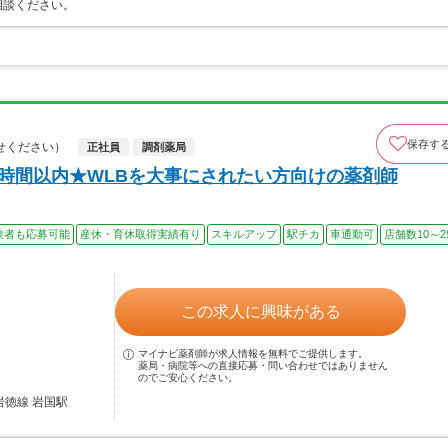
相談ください。
保存す
せください）
正社員
調剤薬局
5時間以内★WLBを大事にされたい方向けの薬剤師
験者も応募可能
産休・育休取得実績有り
スキルアップ
駅チカ
車通勤可
店舗数10～2
この求人に興味がある
マイナビ薬剤師が求人情報を無料でご提供します。
薬局・病院等への直接応募・問い合わせではありません
のでご安心ください。
岩徳線 岩国駅