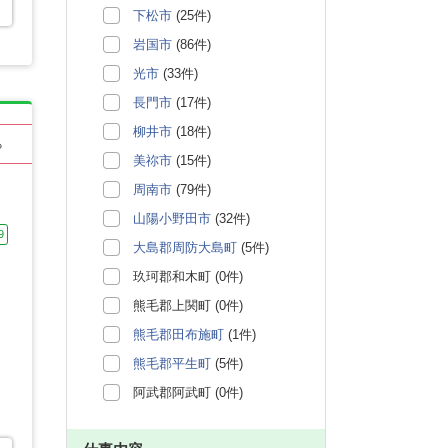
下松市
(25件)
岩国市
(86件)
光市
(33件)
長門市
(17件)
柳井市
(18件)
る
美祢市
(15件)
周南市
(79件)
山陽小野田市
(32件)
9
大島郡周防大島町
(5件)
玖珂郡和木町 (0件)
熊毛郡上関町 (0件)
熊毛郡田布施町
(1件)
熊毛郡平生町
(5件)
阿武郡阿武町 (0件)