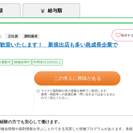
順
給与順
保存す
人
正社員
調剤薬局
も歓迎いたします！ 新規出店も多い急成長企業で
車通勤可
積極採用中
年間休日120日以上
この求人に興味がある
マイナビ薬剤師が求人情報を無料でご提供します。
薬局・病院等への直接応募・問い合わせではありません
のでご安心ください。
経験の方でも安心して働けます。
研修会情報や薬剤情報を学ぶことのできる充実した研修プログラムがあります。未経