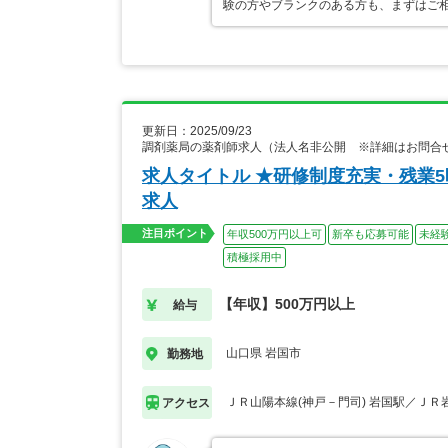
験の方やブランクのある方も、まずはご
更新日：2025/09/23
調剤薬局の薬剤師求人（法人名非公開 ※詳細はお問合
求人タイトル ★研修制度充実・残業
求人
注目ポイント
年収500万円以上可
新卒も応募可能
未経
積極採用中
【年収】500万円以上
給与
山口県 岩国市
勤務地
ＪＲ山陽本線(神戸－門司) 岩国駅／ＪＲ
アクセス