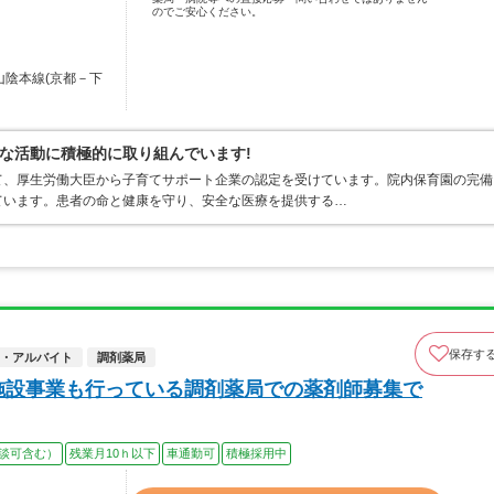
のでご安心ください。
山陰本線(京都－下
な活動に積極的に取り組んでいます!
て、厚生労働大臣から子育てサポート企業の認定を受けています。院内保育園の完備
ています。患者の命と健康を守り、安全な医療を提供する…
保存す
・アルバイト
調剤薬局
施設事業も行っている調剤薬局での薬剤師募集で
談可含む）
残業月10ｈ以下
車通勤可
積極採用中