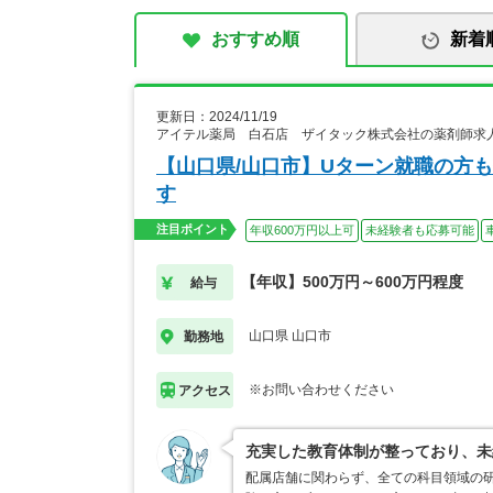
おすすめ順
新着
更新日：2024/11/19
アイテル薬局 白石店 ザイタック株式会社の薬剤師求
【山口県/山口市】Uターン就職の方
す
注目ポイント
年収600万円以上可
未経験者も応募可能
【年収】500万円～600万円程度
給与
山口県 山口市
勤務地
※お問い合わせください
アクセス
充実した教育体制が整っており、未
配属店舗に関わらず、全ての科目領域の