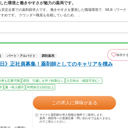
した環境と働きやすさが魅力の薬局です。
る安定企業での薬剤師求人です。 働きやすさを重視した職場環境で、WLB（ワーク
すめです。 ラウンダー職員も在籍しているため、…
保存す
員
パート・アルバイト
調剤薬局
24日》正社員募集！薬剤師としてのキャリアを積み
験者も応募可能
原則、引越しを伴う転勤なし
土日休み（相談可含む）
中
夏～秋入職可
年間休日120日以上
この求人に興味がある
マイナビ薬剤師が求人情報を無料でご提供します。
薬局・病院等への直接応募・問い合わせではありません
のでご安心ください。