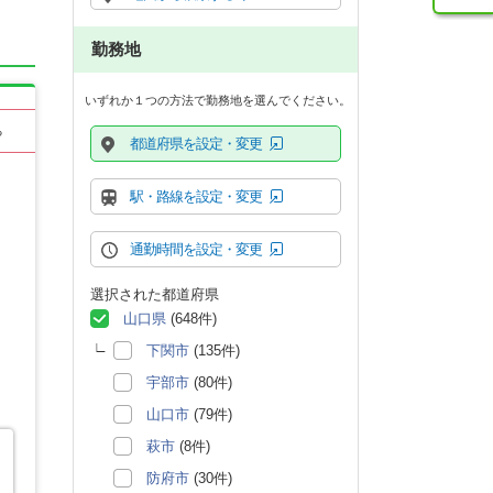
勤務地
いずれか１つの方法で勤務地を選んでください。
る
都道府県を設定・変更
駅・路線を設定・変更
通勤時間を設定・変更
選択された都道府県
山口県
(648件)
下関市
(135件)
宇部市
(80件)
山口市
(79件)
萩市
(8件)
防府市
(30件)