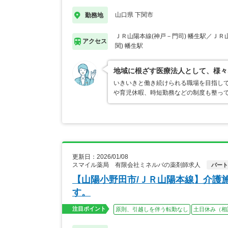
山口県 下関市
勤務地
ＪＲ山陽本線(神戸－門司) 幡生駅／ＪＲ
アクセス
関) 幡生駅
地域に根ざす医療法人として、様々
いきいきと働き続けられる職場を目指し
や育児休暇、時短勤務などの制度も整っ
更新日：2026/01/08
スマイル薬局 有限会社ミネルバの薬剤師求人
パート
【山陽小野田市/ＪＲ山陽本線】介護
す。
注目ポイント
原則、引越しを伴う転勤なし
土日休み（相