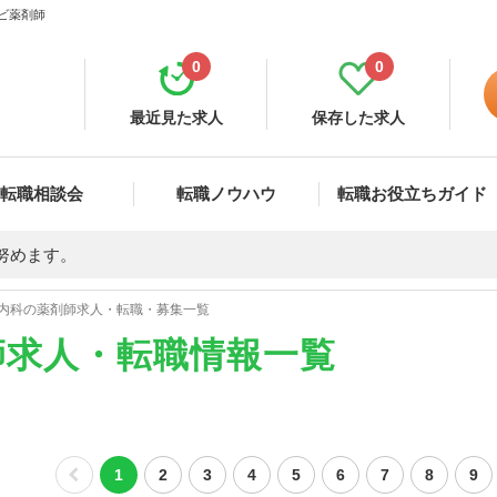
ナビ薬剤師
0
0
最近見た求人
保存した求人
転職相談会
転職ノウハウ
転職お役立ちガイド
努めます。
内科の薬剤師求人・転職・募集一覧
師求人・転職情報一覧
1
2
3
4
5
6
7
8
9