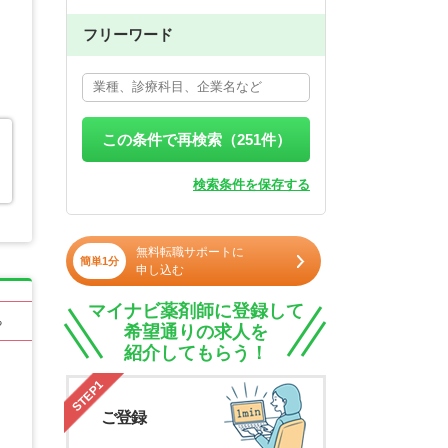
フリーワード
この条件で再検索（
251
件）
検索条件を保存する
無料転職サポートに
簡単1分
申し込む
マイナビ薬剤師に登録して
る
希望通りの求人を
紹介してもらう！
STEP1
ご登録