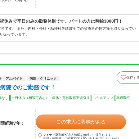
宇部新川－小野田)
祝休みで平日のみの勤務体制です。パートの方は時給3000円！
務です。 また、内科・外科・精神科等ほぼ全ての診療科の処方箋を取り扱ってい
取り扱っています。
保存す
ト・アルバイト
病院・クリニック
病院でのご勤務です！
勤なし
土日休み（相談可含む）
産休・育休取得実績有り
スキルアップ
車通勤可
この求人に興味がある
病院経験7年：
マイナビ薬剤師が求人情報を無料でご提供します。
薬局・病院等への直接応募・問い合わせではありません