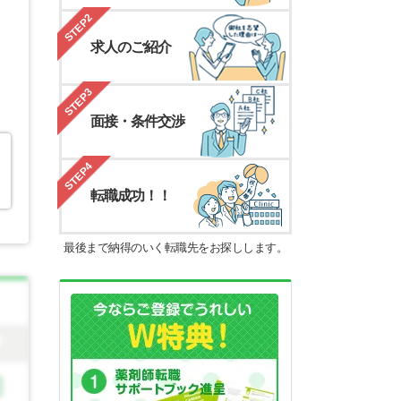
STEP2
求人のご紹介
STEP3
面接・条件交渉
STEP4
転職成功！！
最後まで納得のいく転職先をお探しします。