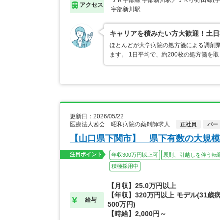
ＪＲ宇部線 宇部新川駅／ＪＲ小野田線(
アクセス
宇部新川駅
キャリアを積みたい方大歓迎！土日
ほとんどが大学病院の処方箋による調剤業
ます。 1日平均で、約200枚の処方箋を
更新日：2026/05/22
医療法人茜会 昭和病院の薬剤師求人
正社員
パー
【山口県下関市】 県下有数の大規模
注目ポイント
年収300万円以上可
原則、引越しを伴う転
積極採用中
【月収】25.0万円以上
【年収】320万円以上 モデル(31歳
給与
500万円)
【時給】2,000円～