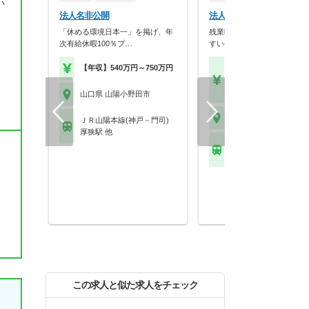
い
法人名非公開
法人名非公開
「休める環境日本一」を掲げ、年
残業時間が月10時間未満！
次有給休暇100％プ…
すい会社です
【年収】540万円～750万円
【月収】37.5万円～41.
円以上
【年収】480万円～60
山口県 山陽小野田市
山口県 山陽小野田市
ＪＲ山陽本線(神戸－門司)
厚狭駅 他
ＪＲ小野田線(宇部新
野田) 小野田港駅
この求人と似た求人をチェック