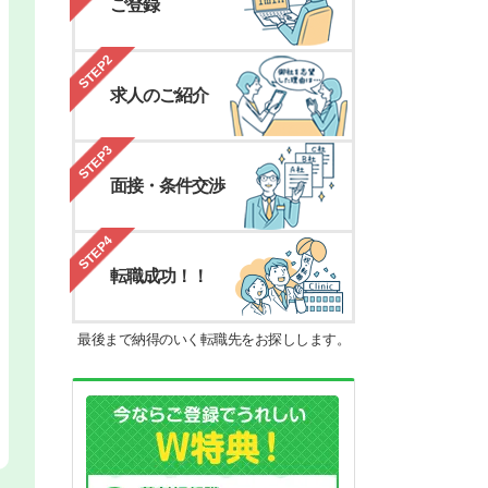
ご登録
STEP2
求人のご紹介
STEP3
面接・条件交渉
STEP4
転職成功！！
最後まで納得のいく転職先をお探しします。