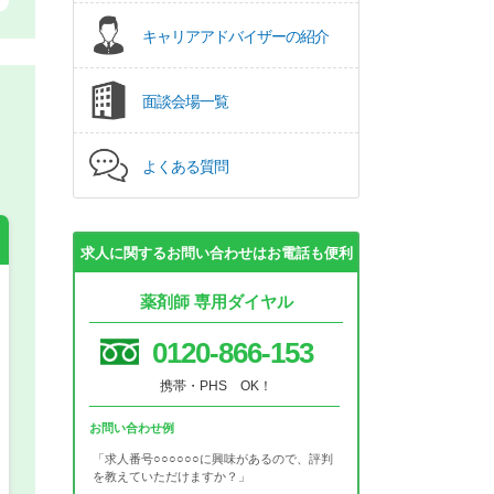
キャリアアドバイザーの紹介
面談会場一覧
よくある質問
求人に関するお問い合わせはお電話も便利
薬剤師 専用ダイヤル
希望の働き方
必須
0120-866-153
正社員
携帯・PHS OK！
パート(週4日～5日)
お問い合わせ例
「求人番号○○○○○○に興味があるので、評判
を教えていただけますか？」