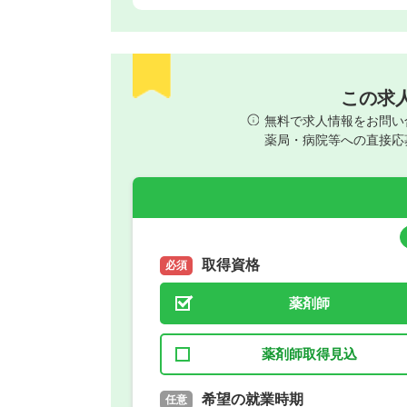
この求
無料で求人情報をお問い
薬局・病院等への直接応
取得資格
必須
薬剤師
薬剤師取得見込
取得予定年
希望の就業時期
必須
任意