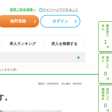
採用ご担当者様へ
マイページでできること
無料登録
ログイン
1
求人ランキング
求人を検索する
法人名非公開）
0
更新日：2025/06/16
求人番号：9003193
す。
0