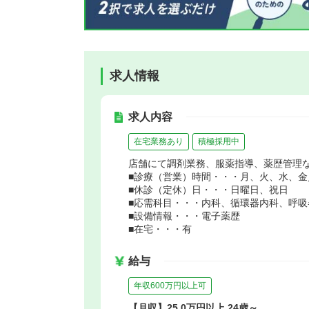
求人情報
求人内容
在宅業務あり
積極採用中
店舗にて調剤業務、服薬指導、薬歴管理
■診療（営業）時間・・・月、火、水、金／8
■休診（定休）日・・・日曜日、祝日
■応需科目・・・内科、循環器内科、呼
■設備情報・・・電子薬歴
■在宅・・・有
給与
年収600万円以上可
【月収】25.0万円以上 24歳～