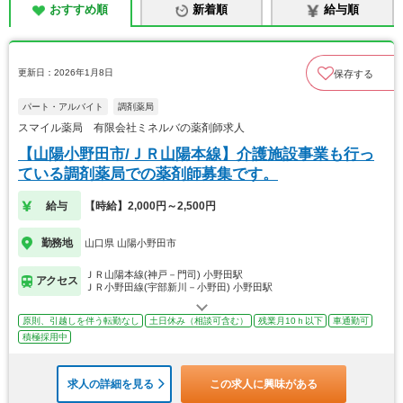
おすすめ順
新着順
給与順
更新日：2026年1月8日
保存する
パート・アルバイト
調剤薬局
スマイル薬局 有限会社ミネルバの薬剤師求人
【山陽小野田市/ＪＲ山陽本線】介護施設事業も行っ
ている調剤薬局での薬剤師募集です。
給与
【時給】2,000円～2,500円
勤務地
山口県 山陽小野田市
ＪＲ山陽本線(神戸－門司) 小野田駅
アクセス
ＪＲ小野田線(宇部新川－小野田) 小野田駅
原則、引越しを伴う転勤なし
土日休み（相談可含む）
残業月10ｈ以下
車通勤可
積極採用中
求人の詳細を見る
この求人に興味がある