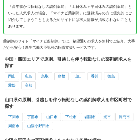
「高年収かつ転勤なしの調剤薬局」「土日休み＋平日休みの調剤薬局」と
いった人気求人の場合、「マイナビ薬剤師」に登録済みの方に優先的にご
紹介してしまうこともあるためサイトには求人情報が掲載されないことも
あります。
薬剤師のサイト「マイナビ薬剤師」では、希望通りの求人を無料でご紹介。大手
だから安心！厚生労働大臣認可の転職支援サービスです。
中国・四国エリアで原則、引越しを伴う転勤なしの薬剤師求人を
探す
岡山
広島
鳥取
島根
山口
香川
徳島
愛媛
高知
山口県の原則、引越しを伴う転勤なしの薬剤師求人を市区町村で
探す
下関市
宇部市
山口市
下松市
岩国市
光市
長門市
周南市
山陽小野田市