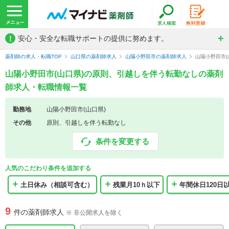
!
安心・安全な転職サポートの提供に努めます。
薬剤師の求人・転職TOP
山口県の薬剤師求人
山陽小野田市の薬剤師求人
山陽小野田市
山陽小野田市(山口県)の原則、引越しを伴う転勤なしの薬剤
師求人・転職情報一覧
勤務地
山陽小野田市(山口県)
その他
原則、引越しを伴う転勤なし
条件を変更する
人気のこだわり条件を追加する
土日休み（相談可含む）
残業月10ｈ以下
年間休日120日
9
件の薬剤師求人
※ 非公開求人を除く