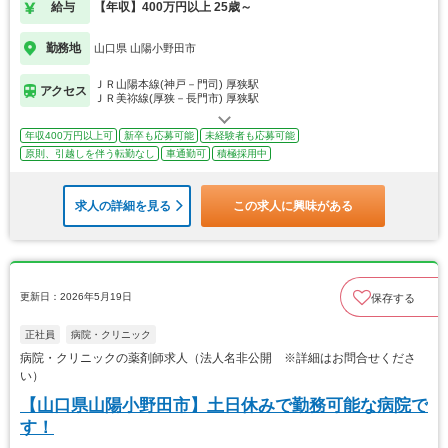
給与
【年収】400万円以上 25歳～
勤務地
山口県 山陽小野田市
ＪＲ山陽本線(神戸－門司) 厚狭駅
アクセス
ＪＲ美祢線(厚狭－長門市) 厚狭駅
年収400万円以上可
新卒も応募可能
未経験者も応募可能
原則、引越しを伴う転勤なし
車通勤可
積極採用中
求人の詳細を見る
この求人に興味がある
更新日：2026年5月19日
保存する
正社員
病院・クリニック
病院・クリニックの薬剤師求人（法人名非公開 ※詳細はお問合せくださ
い）
【山口県山陽小野田市】土日休みで勤務可能な病院で
す！