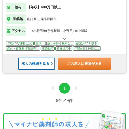
給与
【年収】400万円以上
勤務地
山口県 山陽小野田市
アクセス
ＪＲ小野田線(宇部新川－小野田) 南中川駅
年収400万円以上可
原則、引越しを伴う転勤なし
残業月10ｈ以下
産休・育休取得実績有り
車通勤可
積極採用中
年間休日120日以上
求人の詳細を見る
この求人に興味がある
1
9件／9件