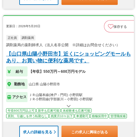
更新日：2026年5月20日
保存する
正社員
調剤薬局
調剤薬局の薬剤師求人（法人名非公開 ※詳細はお問合せください）
【山口県山陽小野田市】近くにショッピングモールも
あり、お買い物に便利な薬局です。
給与
【年収】550万円～600万円モデル
勤務地
山口県 山陽小野田市
ＪＲ山陽本線(神戸－門司) 小野田駅
アクセス
ＪＲ小野田線(宇部新川－小野田) 小野田駅
年収600万円以上可
新卒も応募可能
未経験者も応募可能
原則、引越しを伴う転勤なし
残業月10ｈ以下
車通勤可
積極採用中
管理職候補
求人の詳細を見る
この求人に興味がある