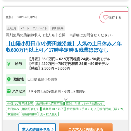
更新日：2026年5月26日
保存する
正社員
パート・アルバイト
調剤薬局
調剤薬局の薬剤師求人（法人名非公開 ※詳細はお問合せください）
【山陽小野田市/小野田線沿線】人気の土日休み／年
収600万円以上可／17時半定時＆残業ほぼなし
【月収】35.0万円～62.5万円程度 24歳～50歳モデル
給与
【年収】420万円～750万円程度 24歳～50歳モデル
【時給】2,500円～3,000円
勤務地
山口県 山陽小野田市
アクセス
ＪＲ小野田線(宇部新川－小野田) 雀田駅
年収700万円以上可
未経験者も応募可能
原則、引越しを伴う転勤なし
土日休み（相談可含む）
残業月10ｈ以下
住宅補助（手当）あり
総合門前
駅チカ
車通勤可
積極採用中
夏～秋入職可
求人の詳細を見る
この求人に興味がある