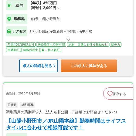
【年収】450万円
給与
【時給】2,000円～
勤務地
山口県 山陽小野田市
アクセス
ＪＲ小野田線(宇部新川－小野田) 南中川駅
年収450万円以上可
未経験者も応募可能
原則、引越しを伴う転勤なし
駅チカ
車通勤可
積極採用中
夏～秋入職可
求人の詳細を見る
この求人に興味がある
更新日：2025年1月28日
保存する
正社員
調剤薬局
調剤薬局の薬剤師求人（法人名非公開 ※詳細はお問合せください）
【山陽小野田市／JR山陽本線】勤務時間はライフス
タイルに合わせて相談可能です！