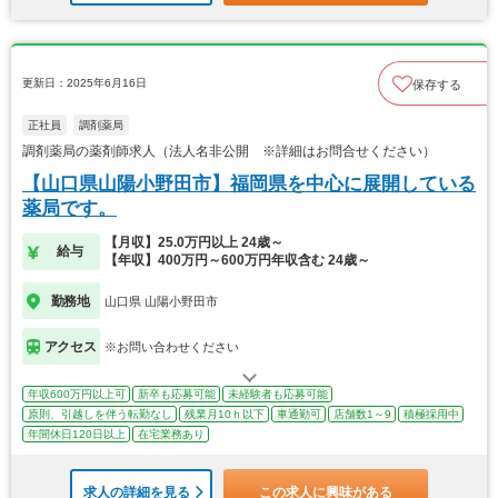
更新日：2025年6月16日
保存する
正社員
調剤薬局
調剤薬局の薬剤師求人（法人名非公開 ※詳細はお問合せください）
【山口県山陽小野田市】福岡県を中心に展開している
薬局です。
【月収】25.0万円以上 24歳～
給与
【年収】400万円～600万円年収含む 24歳～
勤務地
山口県 山陽小野田市
アクセス
※お問い合わせください
年収600万円以上可
新卒も応募可能
未経験者も応募可能
原則、引越しを伴う転勤なし
残業月10ｈ以下
車通勤可
店舗数1～9
積極採用中
年間休日120日以上
在宅業務あり
求人の詳細を見る
この求人に興味がある