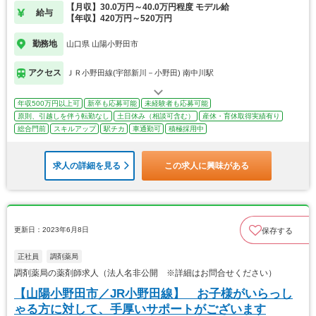
【月収】30.0万円～40.0万円程度 モデル給
給与
【年収】420万円～520万円
勤務地
山口県 山陽小野田市
アクセス
ＪＲ小野田線(宇部新川－小野田) 南中川駅
年収500万円以上可
新卒も応募可能
未経験者も応募可能
原則、引越しを伴う転勤なし
土日休み（相談可含む）
産休・育休取得実績有り
総合門前
スキルアップ
駅チカ
車通勤可
積極採用中
求人の詳細を見る
この求人に興味がある
更新日：2023年6月8日
保存する
正社員
調剤薬局
調剤薬局の薬剤師求人（法人名非公開 ※詳細はお問合せください）
【山陽小野田市／JR小野田線】 お子様がいらっし
ゃる方に対して、手厚いサポートがございます