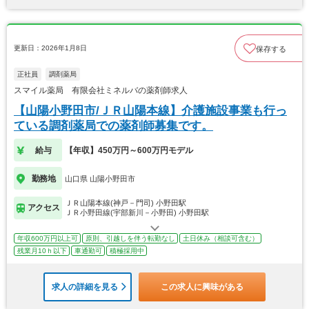
更新日：2026年1月8日
保存する
正社員
調剤薬局
スマイル薬局 有限会社ミネルバの薬剤師求人
【山陽小野田市/ＪＲ山陽本線】介護施設事業も行っ
ている調剤薬局での薬剤師募集です。
給与
【年収】450万円～600万円モデル
勤務地
山口県 山陽小野田市
ＪＲ山陽本線(神戸－門司) 小野田駅
アクセス
ＪＲ小野田線(宇部新川－小野田) 小野田駅
年収600万円以上可
原則、引越しを伴う転勤なし
土日休み（相談可含む）
残業月10ｈ以下
車通勤可
積極採用中
求人の詳細を見る
この求人に興味がある