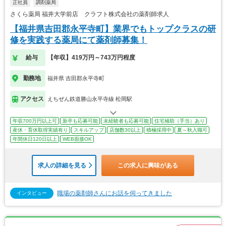
正社員
調剤薬局
さくら薬局 福井大学前店 クラフト株式会社の薬剤師求人
【福井県吉田郡永平寺町】業界でもトップクラスの研
修を実践する薬局にて薬剤師募集！
給与
【年収】419万円～743万円程度
勤務地
福井県 吉田郡永平寺町
アクセス
えちぜん鉄道勝山永平寺線 松岡駅
年収700万円以上可
新卒も応募可能
未経験者も応募可能
住宅補助（手当）あり
産休・育休取得実績有り
スキルアップ
店舗数30以上
積極採用中
夏～秋入職可
年間休日120日以上
WEB面接OK
求人の詳細を見る
この求人に興味がある
職場の薬剤師さんにお話を伺ってきました
インタビュー