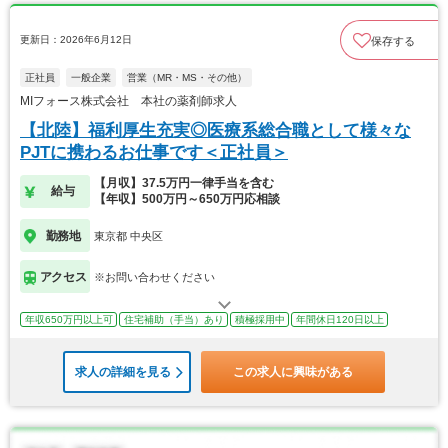
更新日：2026年6月12日
保存する
正社員
一般企業
営業（MR・MS・その他）
MIフォース株式会社 本社の薬剤師求人
【北陸】福利厚生充実◎医療系総合職として様々な
PJTに携わるお仕事です＜正社員＞
【月収】37.5万円一律手当を含む
給与
【年収】500万円～650万円応相談
勤務地
東京都 中央区
アクセス
※お問い合わせください
年収650万円以上可
住宅補助（手当）あり
積極採用中
年間休日120日以上
求人の詳細を見る
この求人に興味がある