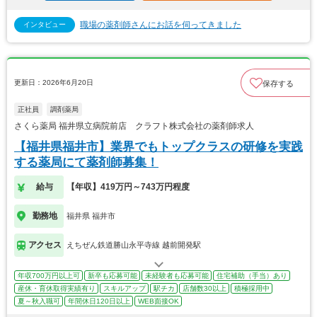
職場の薬剤師さんにお話を伺ってきました
インタビュー
更新日：2026年6月20日
保存する
正社員
調剤薬局
さくら薬局 福井県立病院前店 クラフト株式会社の薬剤師求人
【福井県福井市】業界でもトップクラスの研修を実践
する薬局にて薬剤師募集！
給与
【年収】419万円～743万円程度
勤務地
福井県 福井市
アクセス
えちぜん鉄道勝山永平寺線 越前開発駅
年収700万円以上可
新卒も応募可能
未経験者も応募可能
住宅補助（手当）あり
産休・育休取得実績有り
スキルアップ
駅チカ
店舗数30以上
積極採用中
夏～秋入職可
年間休日120日以上
WEB面接OK