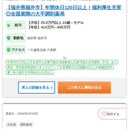
【福井県福井市】年間休日120日以上！福利厚生充実
◎全国展開の大手調剤薬局
【月収】25.0万円以上 24歳～モデル
給与
【年収】414万円～600万円
勤務地
福井県 福井市
アクセス
ＪＲ越美北線 六条駅
年収600万円以上可
新卒も応募可能
未経験者も応募可能
住宅補助（手当）あり
産休・育休取得実績有り
スキルアップ
車通勤可
店舗数30以上
積極採用中
夏～秋入職可
年間休日120日以上
求人の詳細を見る
この求人に興味がある
更新日：2026年6月18日
保存する
正社員
調剤薬局