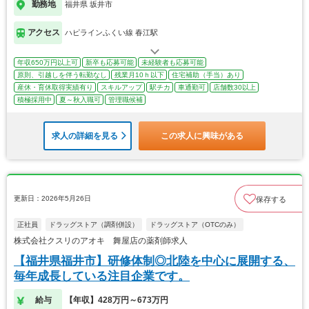
勤務地
福井県 坂井市
アクセス
ハピラインふくい線 春江駅
年収650万円以上可
新卒も応募可能
未経験者も応募可能
原則、引越しを伴う転勤なし
残業月10ｈ以下
住宅補助（手当）あり
産休・育休取得実績有り
スキルアップ
駅チカ
車通勤可
店舗数30以上
積極採用中
夏～秋入職可
管理職候補
求人の詳細を見る
この求人に興味がある
更新日：2026年5月26日
保存する
正社員
ドラッグストア（調剤併設）
ドラッグストア（OTCのみ）
株式会社クスリのアオキ 舞屋店の薬剤師求人
【福井県福井市】研修体制◎北陸を中心に展開する、
毎年成長している注目企業です。
給与
【年収】428万円～673万円