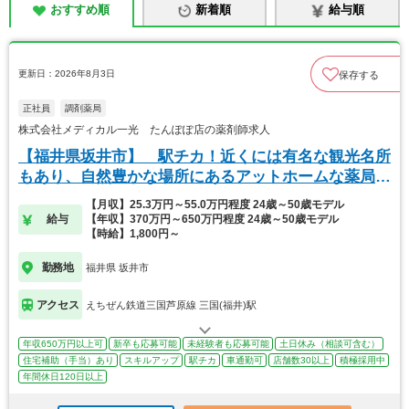
おすすめ順
新着順
給与順
更新日：2026年8月3日
保存する
正社員
調剤薬局
株式会社メディカル一光 たんぽぽ店の薬剤師求人
【福井県坂井市】 駅チカ！近くには有名な観光名所
もあり、自然豊かな場所にあるアットホームな薬局で
す。
【月収】25.3万円～55.0万円程度 24歳～50歳モデル
給与
【年収】370万円～650万円程度 24歳～50歳モデル
【時給】1,800円～
勤務地
福井県 坂井市
アクセス
えちぜん鉄道三国芦原線 三国(福井)駅
年収650万円以上可
新卒も応募可能
未経験者も応募可能
土日休み（相談可含む）
住宅補助（手当）あり
スキルアップ
駅チカ
車通勤可
店舗数30以上
積極採用中
年間休日120日以上