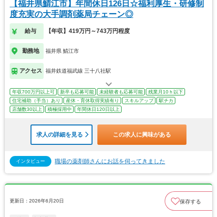
【福井県鯖江市】年間休日126日☆福利厚生・研修制
度充実の大手調剤薬局チェーン◎
給与
【年収】419万円～743万円程度
勤務地
福井県 鯖江市
アクセス
福井鉄道福武線 三十八社駅
年収700万円以上可
新卒も応募可能
未経験者も応募可能
残業月10ｈ以下
住宅補助（手当）あり
産休・育休取得実績有り
スキルアップ
駅チカ
店舗数30以上
積極採用中
年間休日120日以上
求人の詳細を見る
この求人に興味がある
職場の薬剤師さんにお話を伺ってきました
インタビュー
更新日：2026年6月20日
保存する