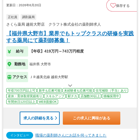
更新日：2026年6月20日
保存する
正社員
調剤薬局
さくら薬局 越前大野店 クラフト株式会社の薬剤師求人
【福井県大野市】業界でもトップクラスの研修を実践
する薬局にて薬剤師募集！
給与
【年収】419万円～743万円程度
勤務地
福井県 大野市
アクセス
ＪＲ越美北線 越前大野駅
年収700万円以上可
新卒も応募可能
未経験者も応募可能
住宅補助（手当）あり
産休・育休取得実績有り
スキルアップ
駅チカ
店舗数30以上
積極採用中
年間休日120日以上
WEB面接OK
求人の詳細を見る
この求人に興味がある
職場の薬剤師さんにお話を伺ってきました
インタビュー