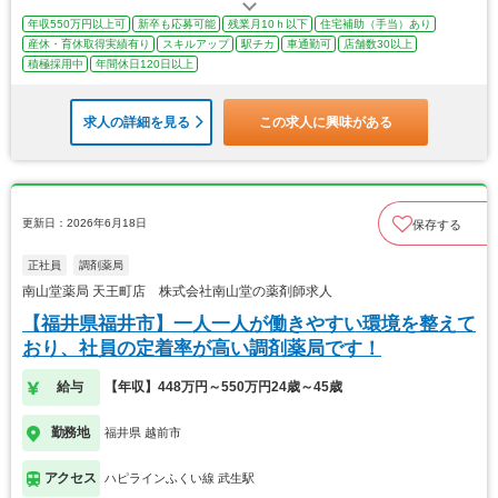
年収550万円以上可
新卒も応募可能
残業月10ｈ以下
住宅補助（手当）あり
産休・育休取得実績有り
スキルアップ
駅チカ
車通勤可
店舗数30以上
積極採用中
年間休日120日以上
求人の詳細を見る
この求人に興味がある
更新日：2026年6月18日
保存する
正社員
調剤薬局
南山堂薬局 天王町店 株式会社南山堂の薬剤師求人
【福井県福井市】一人一人が働きやすい環境を整えて
おり、社員の定着率が高い調剤薬局です！
給与
【年収】448万円～550万円24歳～45歳
勤務地
福井県 越前市
アクセス
ハピラインふくい線 武生駅