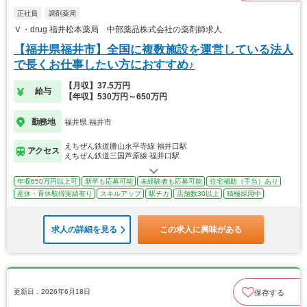
正社員
調剤薬局
Ｖ・drug 福井松本薬局 中部薬品株式会社の薬剤師求人
【福井県福井市】全国に複数施設を運営している法人
で長くお仕事したい方におすすめ♪
【月収】37.5万円
給与
【年収】530万円～650万円
勤務地
福井県 福井市
えちぜん鉄道勝山永平寺線 福井口駅
アクセス
えちぜん鉄道三国芦原線 福井口駅
年収650万円以上可
新卒も応募可能
未経験者も応募可能
住宅補助（手当）あり
産休・育休取得実績有り
スキルアップ
駅チカ
店舗数30以上
積極採用中
求人の詳細を見る
この求人に興味がある
更新日：2026年6月18日
保存する