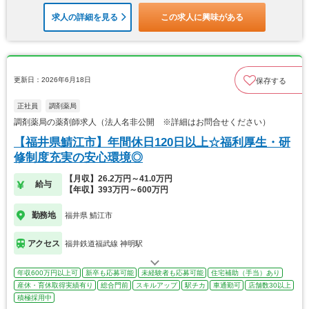
求人の詳細を見る
この求人に興味がある
更新日：2026年6月18日
保存する
正社員
調剤薬局
調剤薬局の薬剤師求人（法人名非公開 ※詳細はお問合せください）
【福井県鯖江市】年間休日120日以上☆福利厚生・研
修制度充実の安心環境◎
【月収】26.2万円～41.0万円
給与
【年収】393万円～600万円
勤務地
福井県 鯖江市
アクセス
福井鉄道福武線 神明駅
年収600万円以上可
新卒も応募可能
未経験者も応募可能
住宅補助（手当）あり
産休・育休取得実績有り
総合門前
スキルアップ
駅チカ
車通勤可
店舗数30以上
積極採用中