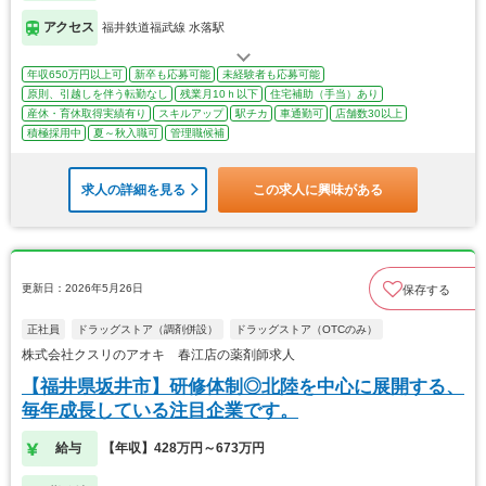
アクセス
福井鉄道福武線 水落駅
年収650万円以上可
新卒も応募可能
未経験者も応募可能
原則、引越しを伴う転勤なし
残業月10ｈ以下
住宅補助（手当）あり
産休・育休取得実績有り
スキルアップ
駅チカ
車通勤可
店舗数30以上
積極採用中
夏～秋入職可
管理職候補
求人の詳細を見る
この求人に興味がある
更新日：2026年5月26日
保存する
正社員
ドラッグストア（調剤併設）
ドラッグストア（OTCのみ）
株式会社クスリのアオキ 春江店の薬剤師求人
【福井県坂井市】研修体制◎北陸を中心に展開する、
毎年成長している注目企業です。
給与
【年収】428万円～673万円