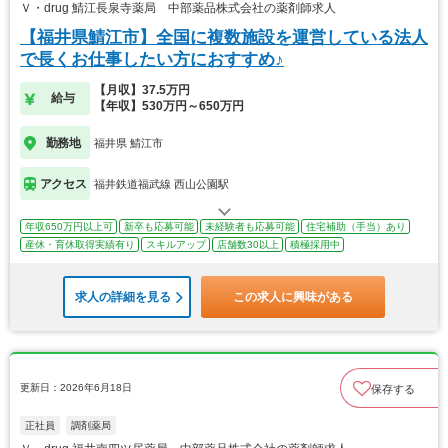
Ｖ・drug 鯖江長泉寺薬局 中部薬品株式会社の薬剤師求人
【福井県鯖江市】全国に複数施設を運営している法人
で長くお仕事したい方におすすめ♪
【月収】37.5万円
給与
【年収】530万円～650万円
勤務地
福井県 鯖江市
アクセス
福井鉄道福武線 西山公園駅
年収650万円以上可
新卒も応募可能
未経験者も応募可能
住宅補助（手当）あり
産休・育休取得実績有り
スキルアップ
店舗数30以上
積極採用中
求人の詳細を見る
この求人に興味がある
更新日：2026年6月18日
保存する
正社員
調剤薬局