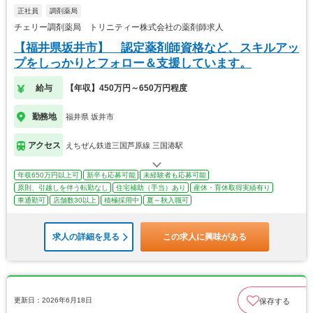
正社員
調剤薬局
チェリー調剤薬局 トリニティー株式会社の薬剤師求人
【福井県坂井市】 認定薬剤師資格など、スキルアッ
プをしっかりとフォロー＆支援しています。
給与
【年収】450万円～650万円程度
勤務地
福井県 坂井市
アクセス
えちぜん鉄道三国芦原線 三国港駅
年収650万円以上可
新卒も応募可能
未経験者も応募可能
原則、引越しを伴う転勤なし
住宅補助（手当）あり
産休・育休取得実績有り
車通勤可
店舗数30以上
積極採用中
夏～秋入職可
求人の詳細を見る
この求人に興味がある
更新日：2026年6月18日
保存する