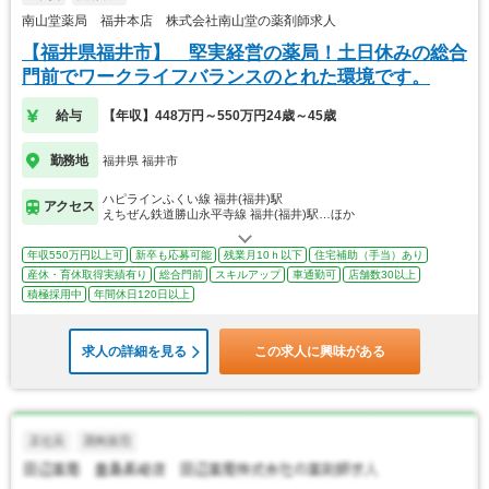
南山堂薬局 福井本店 株式会社南山堂の薬剤師求人
【福井県福井市】 堅実経営の薬局！土日休みの総合
門前でワークライフバランスのとれた環境です。
給与
【年収】448万円～550万円24歳～45歳
勤務地
福井県 福井市
ハピラインふくい線 福井(福井)駅
アクセス
えちぜん鉄道勝山永平寺線 福井(福井)駅…ほか
年収550万円以上可
新卒も応募可能
残業月10ｈ以下
住宅補助（手当）あり
産休・育休取得実績有り
総合門前
スキルアップ
車通勤可
店舗数30以上
積極採用中
年間休日120日以上
求人の詳細を見る
この求人に興味がある