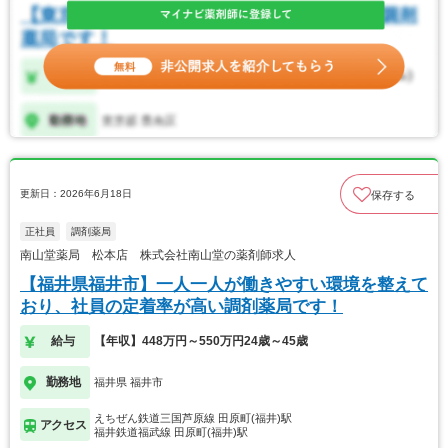
更新日：2026年6月18日
保存する
正社員
調剤薬局
南山堂薬局 松本店 株式会社南山堂の薬剤師求人
【福井県福井市】一人一人が働きやすい環境を整えて
おり、社員の定着率が高い調剤薬局です！
給与
【年収】448万円～550万円24歳～45歳
勤務地
福井県 福井市
えちぜん鉄道三国芦原線 田原町(福井)駅
アクセス
福井鉄道福武線 田原町(福井)駅