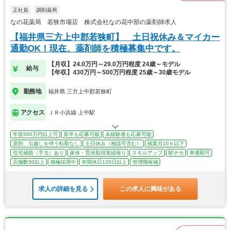
正社員
調剤薬局
なの花薬局 若狭市場店 株式会社なの花中部の薬剤師求人
【福井県三方上中郡若狭町】 土日祝休み＆マイカー
通勤OK！現在、薬剤師を積極募集中です。
【月収】24.0万円～29.0万円程度 24歳～モデル
給与
【年収】430万円～500万円程度 25歳～30歳モデル
勤務地
福井県 三方上中郡若狭町
アクセス
ＪＲ小浜線 上中駅
年収500万円以上可
新卒も応募可能
未経験者も応募可能
原則、引越しを伴う転勤なし
土日休み（相談可含む）
残業月10ｈ以下
住宅補助（手当）あり
産休・育休取得実績有り
スキルアップ
駅チカ
車通勤可
店舗数30以上
積極採用中
年間休日120日以上
管理職候補
求人の詳細を見る
この求人に興味がある