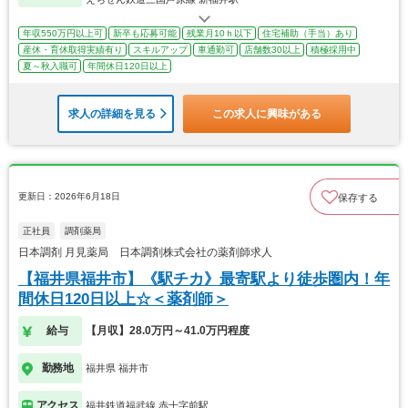
年収550万円以上可
新卒も応募可能
残業月10ｈ以下
住宅補助（手当）あり
産休・育休取得実績有り
スキルアップ
車通勤可
店舗数30以上
積極採用中
夏～秋入職可
年間休日120日以上
求人の詳細を見る
この求人に興味がある
更新日：2026年6月18日
保存する
正社員
調剤薬局
日本調剤 月見薬局 日本調剤株式会社の薬剤師求人
【福井県福井市】《駅チカ》最寄駅より徒歩圏内！年
間休日120日以上☆＜薬剤師＞
給与
【月収】28.0万円～41.0万円程度
勤務地
福井県 福井市
アクセス
福井鉄道福武線 赤十字前駅