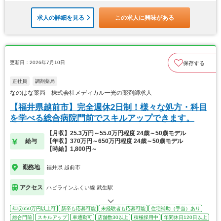
求人の詳細を見る
この求人に興味がある
更新日：2026年7月10日
保存する
正社員
調剤薬局
なのはな薬局 株式会社メディカル一光の薬剤師求人
【福井県越前市】完全週休2日制！様々な処方・科目
を学べる総合病院門前でスキルアップできます。
【月収】25.3万円～55.0万円程度 24歳～50歳モデル
給与
【年収】370万円～650万円程度 24歳～50歳モデル
【時給】1,800円～
勤務地
福井県 越前市
アクセス
ハピラインふくい線 武生駅
年収650万円以上可
新卒も応募可能
未経験者も応募可能
住宅補助（手当）あり
総合門前
スキルアップ
車通勤可
店舗数30以上
積極採用中
年間休日120日以上