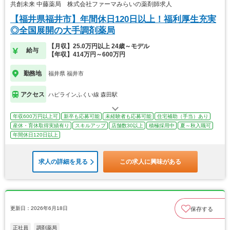
共創未来 中藤薬局 株式会社ファーマみらいの薬剤師求人
【福井県福井市】年間休日120日以上！福利厚生充実
◎全国展開の大手調剤薬局
【月収】25.0万円以上 24歳～モデル
給与
【年収】414万円～600万円
勤務地
福井県 福井市
アクセス
ハピラインふくい線 森田駅
年収600万円以上可
新卒も応募可能
未経験者も応募可能
住宅補助（手当）あり
産休・育休取得実績有り
スキルアップ
店舗数30以上
積極採用中
夏～秋入職可
年間休日120日以上
求人の詳細を見る
この求人に興味がある
更新日：2026年6月18日
保存する
正社員
調剤薬局