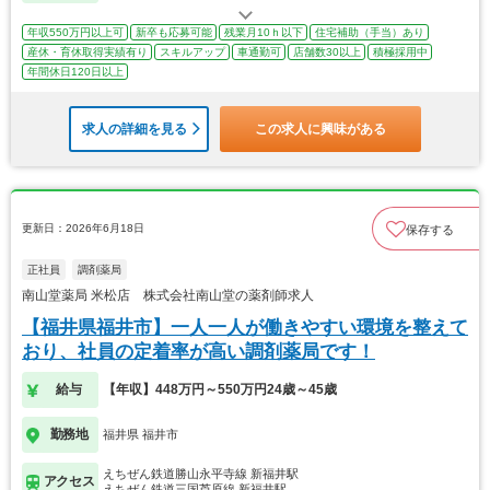
年収550万円以上可
新卒も応募可能
残業月10ｈ以下
住宅補助（手当）あり
産休・育休取得実績有り
スキルアップ
車通勤可
店舗数30以上
積極採用中
年間休日120日以上
求人の詳細を見る
この求人に興味がある
更新日：2026年6月18日
保存する
正社員
調剤薬局
南山堂薬局 米松店 株式会社南山堂の薬剤師求人
【福井県福井市】一人一人が働きやすい環境を整えて
おり、社員の定着率が高い調剤薬局です！
給与
【年収】448万円～550万円24歳～45歳
勤務地
福井県 福井市
えちぜん鉄道勝山永平寺線 新福井駅
アクセス
えちぜん鉄道三国芦原線 新福井駅