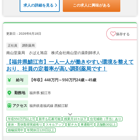
求人の詳細を見る
この求人に興味がある
更新日：2026年6月18日
保存する
正社員
調剤薬局
南山堂薬局 さばえ旭店 株式会社南山堂の薬剤師求人
【福井県鯖江市】一人一人が働きやすい環境を整えて
おり、社員の定着率が高い調剤薬局です！
給与
【年収】448万円～550万円24歳～45歳
勤務地
福井県 鯖江市
アクセス
福井鉄道福武線 西鯖江駅
年収550万円以上可
新卒も応募可能
残業月10ｈ以下
住宅補助（手当）あり
産休・育休取得実績有り
スキルアップ
駅チカ
車通勤可
店舗数30以上
積極採用中
年間休日120日以上