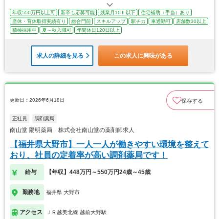
年収550万円以上可
新卒も応募可能
残業月10ｈ以下
住宅補助（手当）あり
産休・育休取得実績有り
総合門前
スキルアップ
駅チカ
車通勤可
店舗数30以上
積極採用中
夏～秋入職可
年間休日120日以上
求人の詳細を見る
この求人に興味がある
更新日：2026年6月18日
保存する
正社員
調剤薬局
南山堂 陽明薬局 株式会社南山堂の薬剤師求人
【福井県大野市】一人一人が働きやすい環境を整えて
おり、社員の定着率が高い調剤薬局です！
給与
【年収】448万円～550万円24歳～45歳
勤務地
福井県 大野市
アクセス
ＪＲ越美北線 越前大野駅