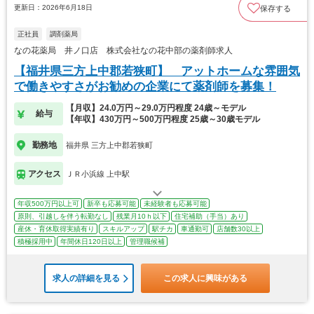
更新日：2026年6月18日
保存する
正社員
調剤薬局
なの花薬局 井ノ口店 株式会社なの花中部の薬剤師求人
【福井県三方上中郡若狭町】 アットホームな雰囲気
で働きやすさがお勧めの企業にて薬剤師を募集！
【月収】24.0万円～29.0万円程度 24歳～モデル
給与
【年収】430万円～500万円程度 25歳～30歳モデル
勤務地
福井県 三方上中郡若狭町
アクセス
ＪＲ小浜線 上中駅
年収500万円以上可
新卒も応募可能
未経験者も応募可能
原則、引越しを伴う転勤なし
残業月10ｈ以下
住宅補助（手当）あり
産休・育休取得実績有り
スキルアップ
駅チカ
車通勤可
店舗数30以上
積極採用中
年間休日120日以上
管理職候補
求人の詳細を見る
この求人に興味がある