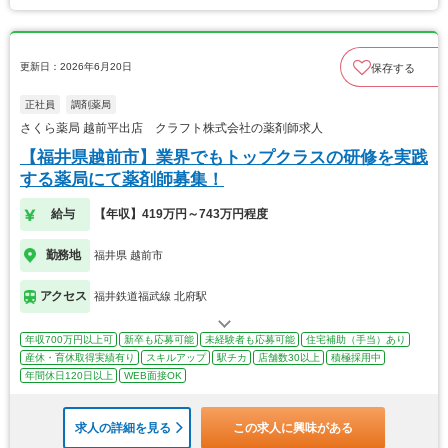
更新日：2026年6月20日
保存する
正社員
調剤薬局
さくら薬局 越前平出店 クラフト株式会社の薬剤師求人
【福井県越前市】業界でもトップクラスの研修を実践
する薬局にて薬剤師募集！
給与
【年収】419万円～743万円程度
勤務地
福井県 越前市
アクセス
福井鉄道福武線 北府駅
年収700万円以上可
新卒も応募可能
未経験者も応募可能
住宅補助（手当）あり
産休・育休取得実績有り
スキルアップ
駅チカ
店舗数30以上
積極採用中
年間休日120日以上
WEB面接OK
求人の詳細を見る
この求人に興味がある