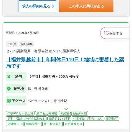
求人の詳細を見る
この求人に興味がある
更新日：2026年5月26日
保存する
正社員
調剤薬局
セムイ調剤薬局 有限会社セムイの薬剤師求人
【福井県越前市】年間休日110日！地域に密着した薬
局です
給与
【年収】400万円～600万円程度
勤務地
福井県 越前市
アクセス
ハピラインふくい線 武生駅
年収600万円以上可
新卒も応募可能
未経験者も応募可能
原則、引越しを伴う転勤なし
残業月10ｈ以下
住宅補助（手当）あり
車通勤可
店舗数1～9
積極採用中
夏～秋入職可
在宅業務あり