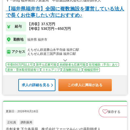
Ｖ・drug 福井南四ツ居薬局 中部薬品株式会社の薬剤師求人
【福井県福井市】全国に複数施設を運営している法人
で長くお仕事したい方におすすめ♪
【月収】37.5万円
給与
【年収】530万円～650万円
勤務地
福井県 福井市
えちぜん鉄道勝山永平寺線 福井口駅
アクセス
えちぜん鉄道三国芦原線 福井口駅
年収650万円以上可
新卒も応募可能
未経験者も応募可能
住宅補助（手当）あり
産休・育休取得実績有り
スキルアップ
店舗数30以上
積極採用中
求人の詳細を見る
この求人に興味がある
更新日：2026年6月18日
保存する
正社員
調剤薬局
共創未来 下六条薬局 株式会社ファーマみらいの薬剤師求人