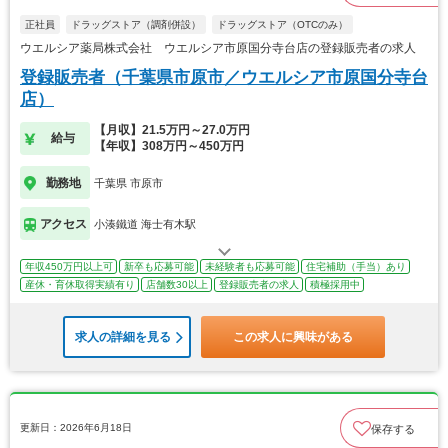
正社員
ドラッグストア（調剤併設）
ドラッグストア（OTCのみ）
ウエルシア薬局株式会社 ウエルシア市原国分寺台店の登録販売者の求人
登録販売者（千葉県市原市／ウエルシア市原国分寺台
店）
【月収】21.5万円～27.0万円
給与
【年収】308万円～450万円
勤務地
千葉県 市原市
アクセス
小湊鐵道 海士有木駅
年収450万円以上可
新卒も応募可能
未経験者も応募可能
住宅補助（手当）あり
産休・育休取得実績有り
店舗数30以上
登録販売者の求人
積極採用中
求人の詳細を見る
この求人に興味がある
更新日：2026年6月18日
保存する