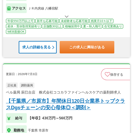
アクセス
ＪＲ内房線 八幡宿駅
年収550万円以上可
新卒も応募可能
未経験者も応募可能
残業月10ｈ以下
産休・育休取得実績有り
店舗数30以上
積極採用中
夏～秋入職可
在宅業務あり
WEB面接OK
求人の詳細を見る
この求人に興味がある
更新日：2026年7月3日
保存する
正社員
調剤薬局
ベル薬局 辰巳台店 株式会社ココカラファインヘルスケアの薬剤師求人
【千葉県／市原市】年間休日120日☆業界トップクラ
スDgsチェーンの安心母体◎＜調剤＞
給与
【年収】430万円～560万円
勤務地
千葉県 市原市