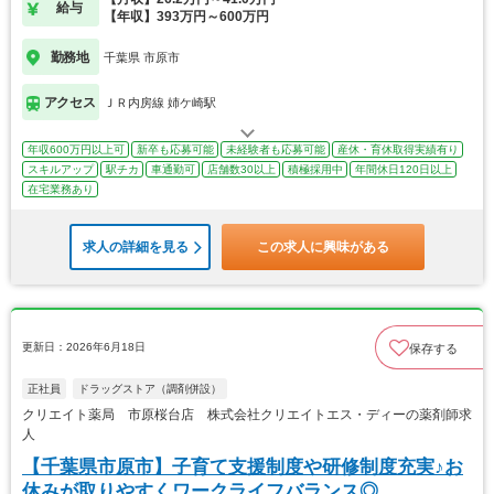
給与
【年収】393万円～600万円
勤務地
千葉県 市原市
アクセス
ＪＲ内房線 姉ケ崎駅
年収600万円以上可
新卒も応募可能
未経験者も応募可能
産休・育休取得実績有り
スキルアップ
駅チカ
車通勤可
店舗数30以上
積極採用中
年間休日120日以上
在宅業務あり
求人の詳細を見る
この求人に興味がある
更新日：2026年6月18日
保存する
正社員
ドラッグストア（調剤併設）
クリエイト薬局 市原桜台店 株式会社クリエイトエス・ディーの薬剤師求
人
【千葉県市原市】子育て支援制度や研修制度充実♪お
休みが取りやすくワークライフバランス◎