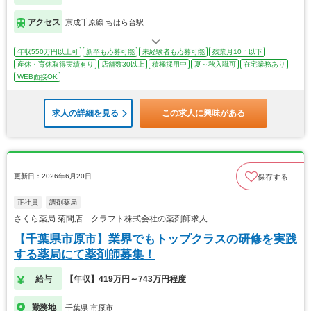
アクセス
京成千原線 ちはら台駅
年収550万円以上可
新卒も応募可能
未経験者も応募可能
残業月10ｈ以下
産休・育休取得実績有り
店舗数30以上
積極採用中
夏～秋入職可
在宅業務あり
WEB面接OK
求人の詳細を見る
この求人に興味がある
更新日：2026年6月20日
保存する
正社員
調剤薬局
さくら薬局 菊間店 クラフト株式会社の薬剤師求人
【千葉県市原市】業界でもトップクラスの研修を実践
する薬局にて薬剤師募集！
給与
【年収】419万円～743万円程度
勤務地
千葉県 市原市