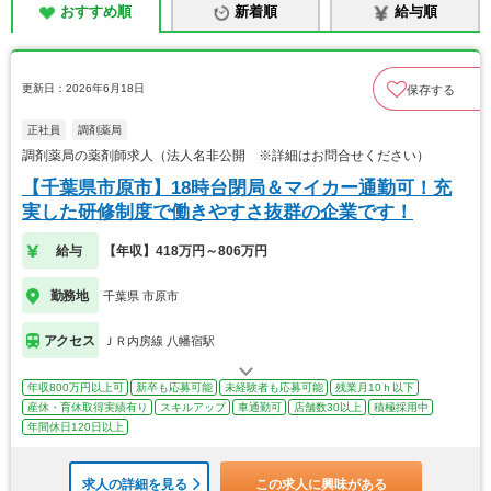
おすすめ順
新着順
給与順
更新日：2026年6月18日
保存する
正社員
調剤薬局
調剤薬局の薬剤師求人（法人名非公開 ※詳細はお問合せください）
【千葉県市原市】18時台閉局＆マイカー通勤可！充
実した研修制度で働きやすさ抜群の企業です！
給与
【年収】418万円～806万円
勤務地
千葉県 市原市
アクセス
ＪＲ内房線 八幡宿駅
年収800万円以上可
新卒も応募可能
未経験者も応募可能
残業月10ｈ以下
産休・育休取得実績有り
スキルアップ
車通勤可
店舗数30以上
積極採用中
年間休日120日以上
求人の詳細を見る
この求人に興味がある