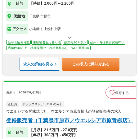
給与
【時給】2,000円～2,200円
勤務地
千葉県 市原市
アクセス
小湊鐵道 上総村上駅
新卒も応募可能
未経験者も応募可能
残業月10ｈ以下
産休・育休取得実績有り
店舗数30以上
積極採用中
在宅業務あり
WEB面接OK
求人の詳細を見る
この求人に興味がある
更新日：2026年6月18日
保存する
正社員
ドラッグストア（OTCのみ）
ウエルシア薬局株式会社 ウエルシア市原青柳店の登録販売者の求人
登録販売者（千葉県市原市／ウエルシア市原青柳店）
【月収】21.5万円～27.0万円
給与
【年収】308万円～450万円