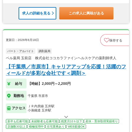
求人の詳細を見る
この求人に興味がある
更新日：2026年6月18日
保存する
パート・アルバイト
調剤薬局
ベル薬局 玉前店 株式会社ココカラファインヘルスケアの薬剤師求人
【千葉県／市原市】キャリアアップを応援！活躍のフ
ィールドが多彩な会社です＜調剤＞
給与
【時給】2,000円～2,200円
勤務地
千葉県 市原市
ＪＲ内房線 五井駅
アクセス
小湊鐵道 五井駅
新卒も応募可能
未経験者も応募可能
残業月10ｈ以下
産休・育休取得実績有り
店舗数30以上
積極採用中
在宅業務あり
WEB面接OK