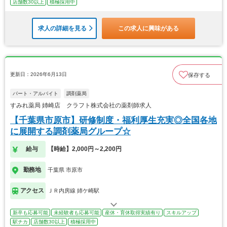
店舗数30以上
積極採用中
求人の詳細を見る
この求人に興味がある
更新日：2026年6月13日
保存する
パート・アルバイト
調剤薬局
すみれ薬局 姉崎店 クラフト株式会社の薬剤師求人
【千葉県市原市】研修制度・福利厚生充実◎全国各地
に展開する調剤薬局グループ☆
給与
【時給】2,000円～2,200円
勤務地
千葉県 市原市
アクセス
ＪＲ内房線 姉ケ崎駅
新卒も応募可能
未経験者も応募可能
産休・育休取得実績有り
スキルアップ
駅チカ
店舗数30以上
積極採用中