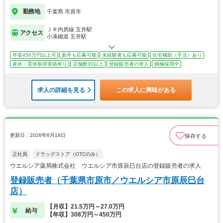
勤務地
千葉県 市原市
ＪＲ内房線 五井駅
アクセス
小湊鐵道 五井駅
年収450万円以上可
新卒も応募可能
未経験者も応募可能
住宅補助（手当）あり
産休・育休取得実績有り
店舗数30以上
登録販売者の求人
積極採用中
求人の詳細を見る
この求人に興味がある
更新日：2026年6月18日
保存する
正社員
ドラッグストア（OTCのみ）
ウエルシア薬局株式会社 ウエルシア市原辰巳台店の登録販売者の求人
登録販売者（千葉県市原市／ウエルシア市原辰巳台
店）
【月収】21.5万円～27.0万円
給与
【年収】308万円～450万円