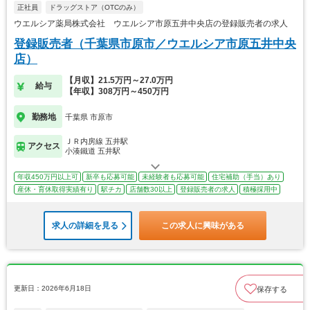
正社員
ドラッグストア（OTCのみ）
ウエルシア薬局株式会社 ウエルシア市原五井中央店の登録販売者の求人
登録販売者（千葉県市原市／ウエルシア市原五井中央
店）
【月収】21.5万円～27.0万円
給与
【年収】308万円～450万円
勤務地
千葉県 市原市
ＪＲ内房線 五井駅
アクセス
小湊鐵道 五井駅
年収450万円以上可
新卒も応募可能
未経験者も応募可能
住宅補助（手当）あり
産休・育休取得実績有り
駅チカ
店舗数30以上
登録販売者の求人
積極採用中
求人の詳細を見る
この求人に興味がある
更新日：2026年6月18日
保存する