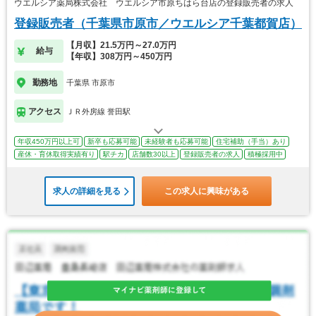
ウエルシア薬局株式会社 ウエルシア市原ちはら台店の登録販売者の求人
登録販売者（千葉県市原市／ウエルシア千葉都賀店）
【月収】21.5万円～27.0万円
給与
【年収】308万円～450万円
勤務地
千葉県 市原市
アクセス
ＪＲ外房線 誉田駅
年収450万円以上可
新卒も応募可能
未経験者も応募可能
住宅補助（手当）あり
産休・育休取得実績有り
駅チカ
店舗数30以上
登録販売者の求人
積極採用中
求人の詳細を見る
この求人に興味がある