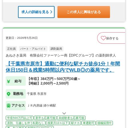
求人の詳細を見る
この求人に興味がある
更新日：2026年5月26日
保存する
正社員
パート・アルバイト
調剤薬局
あねさき薬局 有限会社ファーマシー商【DPCグループ】の薬剤師求人
【千葉県市原市】通勤に便利な駅チカ徒歩1分！年間
休日150日＆残業5時間以内でWLB◎の薬局です。
【年収】384万円～500万円30歳～
給与
【時給】2,000円～2,500円
勤務地
千葉県 市原市
アクセス
ＪＲ内房線 姉ケ崎駅
年収500万円以上可
新卒も応募可能
未経験者も応募可能
原則、引越しを伴う転勤なし
残業月10ｈ以下
駅チカ
車通勤可
積極採用中