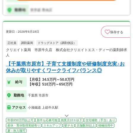
更新日：2026年6月18日
保存する
正社員
調剤薬局
ドラッグストア（調剤併設）
クリエイト薬局 市原牛久店 株式会社クリエイトエス・ディーの薬剤師求
人
【千葉県市原市】子育て支援制度や研修制度充実♪お
休みが取りやすくワークライフバランス◎
【月収】34.5万円～50.0万円
給与
【年収】510万円～650万円
勤務地
千葉県 市原市
アクセス
小湊鐵道 上総牛久駅
年収650万円以上可
新卒も応募可能
残業月10ｈ以下
住宅補助（手当）あり
産休・育休取得実績有り
スキルアップ
駅チカ
店舗数30以上
積極採用中
夏～秋入職可