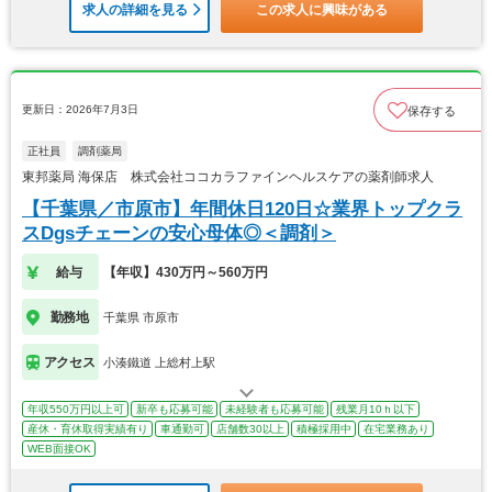
求人の詳細を見る
この求人に興味がある
更新日：2026年7月3日
保存する
正社員
調剤薬局
東邦薬局 海保店 株式会社ココカラファインヘルスケアの薬剤師求人
【千葉県／市原市】年間休日120日☆業界トップクラ
スDgsチェーンの安心母体◎＜調剤＞
給与
【年収】430万円～560万円
勤務地
千葉県 市原市
アクセス
小湊鐵道 上総村上駅
年収550万円以上可
新卒も応募可能
未経験者も応募可能
残業月10ｈ以下
産休・育休取得実績有り
車通勤可
店舗数30以上
積極採用中
在宅業務あり
WEB面接OK