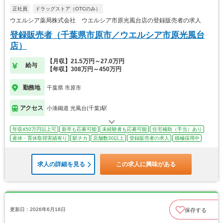
正社員
ドラッグストア（OTCのみ）
ウエルシア薬局株式会社 ウエルシア市原光風台店の登録販売者の求人
登録販売者（千葉県市原市／ウエルシア市原光風台
店）
【月収】21.5万円～27.0万円
給与
【年収】308万円～450万円
勤務地
千葉県 市原市
アクセス
小湊鐵道 光風台(千葉)駅
年収450万円以上可
新卒も応募可能
未経験者も応募可能
住宅補助（手当）あり
産休・育休取得実績有り
駅チカ
店舗数30以上
登録販売者の求人
積極採用中
求人の詳細を見る
この求人に興味がある
更新日：2026年6月18日
保存する