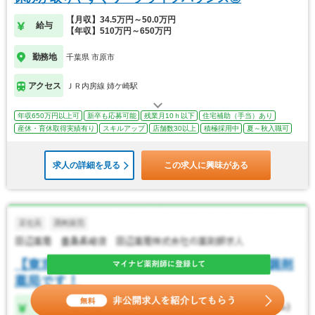
【月収】34.5万円～50.0万円
給与
【年収】510万円～650万円
勤務地
千葉県 市原市
アクセス
ＪＲ内房線 姉ケ崎駅
年収650万円以上可
新卒も応募可能
残業月10ｈ以下
住宅補助（手当）あり
産休・育休取得実績有り
スキルアップ
店舗数30以上
積極採用中
夏～秋入職可
求人の詳細を見る
この求人に興味がある