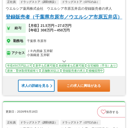
正社員
ドラッグストア（調剤併設）
ドラッグストア（OTCのみ）
ウエルシア薬局株式会社 ウエルシア市原五井店の登録販売者の求人
登録販売者（千葉県市原市／ウエルシア市原五井店）
【月収】21.5万円～27.0万円
給与
【年収】308万円～450万円
勤務地
千葉県 市原市
ＪＲ内房線 五井駅
アクセス
小湊鐵道 五井駅
年収450万円以上可
新卒も応募可能
未経験者も応募可能
住宅補助（手当）あり
産休・育休取得実績有り
店舗数30以上
登録販売者の求人
積極採用中
求人の詳細を見る
この求人に興味がある
更新日：2026年6月18日
保存する
正社員
ドラッグストア（調剤併設）
ドラッグストア（OTCのみ）