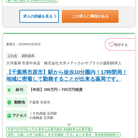
夏～秋入職可
年間休日120日以上
求人の詳細を見る
この求人に興味がある
更新日：2026年5月26日
保存する
正社員
調剤薬局
大洋薬局 市原中央店 株式会社大洋メディカルサプライの薬剤師求人
【千葉県市原市】駅から徒歩10分圏内！17時閉局！
地域に密着して勤務することが出来る薬局です。
給与
【年収】396万円～700万円程度
勤務地
千葉県 市原市
ＪＲ内房線 五井駅
アクセス
小湊鐵道 五井駅
年収700万円以上可
新卒も応募可能
未経験者も応募可能
原則、引越しを伴う転勤なし
住宅補助（手当）あり
産休・育休取得実績有り