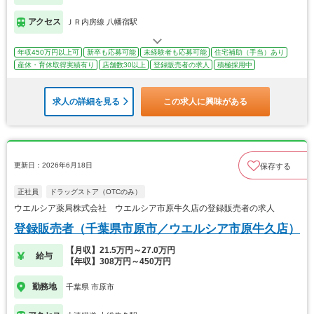
アクセス
ＪＲ内房線 八幡宿駅
年収450万円以上可
新卒も応募可能
未経験者も応募可能
住宅補助（手当）あり
産休・育休取得実績有り
店舗数30以上
登録販売者の求人
積極採用中
求人の詳細を見る
この求人に興味がある
更新日：2026年6月18日
保存する
正社員
ドラッグストア（OTCのみ）
ウエルシア薬局株式会社 ウエルシア市原牛久店の登録販売者の求人
登録販売者（千葉県市原市／ウエルシア市原牛久店）
【月収】21.5万円～27.0万円
給与
【年収】308万円～450万円
勤務地
千葉県 市原市