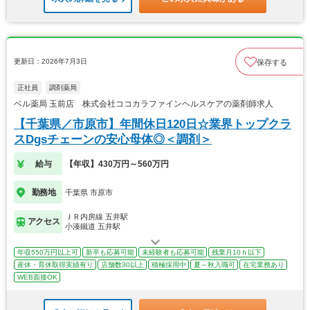
更新日：2026年7月3日
保存する
正社員
調剤薬局
ベル薬局 玉前店 株式会社ココカラファインヘルスケアの薬剤師求人
【千葉県／市原市】年間休日120日☆業界トップクラ
スDgsチェーンの安心母体◎＜調剤＞
給与
【年収】430万円～560万円
勤務地
千葉県 市原市
ＪＲ内房線 五井駅
アクセス
小湊鐵道 五井駅
年収550万円以上可
新卒も応募可能
未経験者も応募可能
残業月10ｈ以下
産休・育休取得実績有り
店舗数30以上
積極採用中
夏～秋入職可
在宅業務あり
WEB面接OK