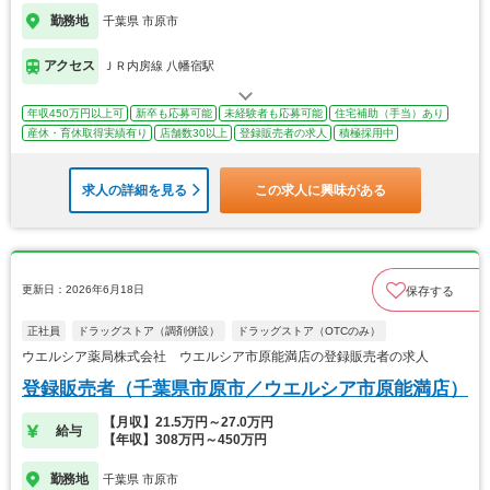
勤務地
千葉県 市原市
アクセス
ＪＲ内房線 八幡宿駅
年収450万円以上可
新卒も応募可能
未経験者も応募可能
住宅補助（手当）あり
産休・育休取得実績有り
店舗数30以上
登録販売者の求人
積極採用中
求人の詳細を見る
この求人に興味がある
更新日：2026年6月18日
保存する
正社員
ドラッグストア（調剤併設）
ドラッグストア（OTCのみ）
ウエルシア薬局株式会社 ウエルシア市原能満店の登録販売者の求人
登録販売者（千葉県市原市／ウエルシア市原能満店）
【月収】21.5万円～27.0万円
給与
【年収】308万円～450万円
勤務地
千葉県 市原市