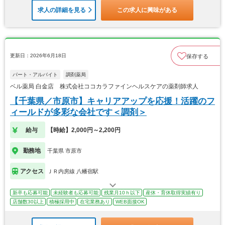
求人の詳細を見る
この求人に興味がある
更新日：2026年6月18日
保存する
パート・アルバイト
調剤薬局
ベル薬局 白金店 株式会社ココカラファインヘルスケアの薬剤師求人
【千葉県／市原市】キャリアアップを応援！活躍のフ
ィールドが多彩な会社です＜調剤＞
給与
【時給】2,000円～2,200円
勤務地
千葉県 市原市
アクセス
ＪＲ内房線 八幡宿駅
新卒も応募可能
未経験者も応募可能
残業月10ｈ以下
産休・育休取得実績有り
店舗数30以上
積極採用中
在宅業務あり
WEB面接OK