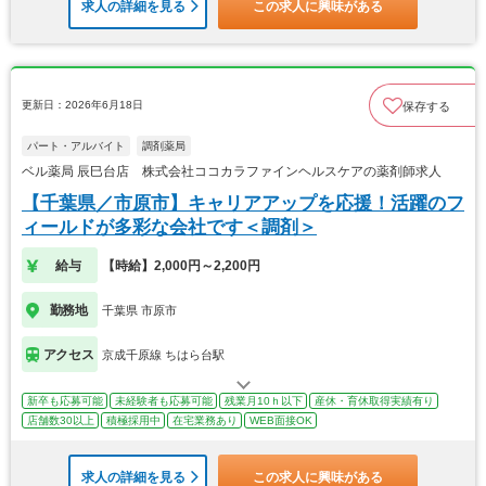
求人の詳細を見る
この求人に興味がある
更新日：2026年6月18日
保存する
パート・アルバイト
調剤薬局
ベル薬局 辰巳台店 株式会社ココカラファインヘルスケアの薬剤師求人
【千葉県／市原市】キャリアアップを応援！活躍のフ
ィールドが多彩な会社です＜調剤＞
給与
【時給】2,000円～2,200円
勤務地
千葉県 市原市
アクセス
京成千原線 ちはら台駅
新卒も応募可能
未経験者も応募可能
残業月10ｈ以下
産休・育休取得実績有り
店舗数30以上
積極採用中
在宅業務あり
WEB面接OK
求人の詳細を見る
この求人に興味がある