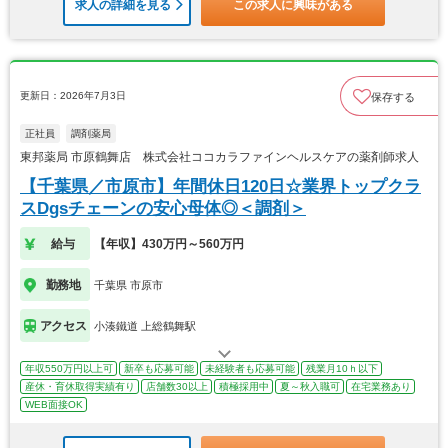
求人の詳細を見る
この求人に興味がある
更新日：2026年7月3日
保存する
正社員
調剤薬局
東邦薬局 市原鶴舞店 株式会社ココカラファインヘルスケアの薬剤師求人
【千葉県／市原市】年間休日120日☆業界トップクラ
スDgsチェーンの安心母体◎＜調剤＞
給与
【年収】430万円～560万円
勤務地
千葉県 市原市
アクセス
小湊鐵道 上総鶴舞駅
年収550万円以上可
新卒も応募可能
未経験者も応募可能
残業月10ｈ以下
産休・育休取得実績有り
店舗数30以上
積極採用中
夏～秋入職可
在宅業務あり
WEB面接OK