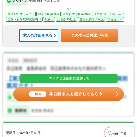
アクセス
小湊鐵道 上総牛久駅
年収450万円以上可
新卒も応募可能
未経験者も応募可能
住宅補助（手当）あり
産休・育休取得実績有り
駅チカ
店舗数30以上
登録販売者の求人
積極採用中
求人の詳細を見る
この求人に興味がある
更新日：2026年6月18日
保存する