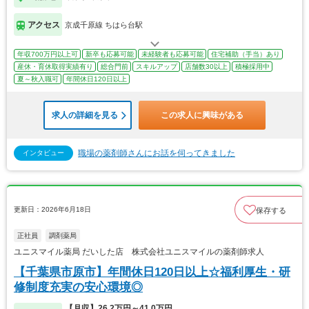
アクセス
京成千原線 ちはら台駅
年収700万円以上可
新卒も応募可能
未経験者も応募可能
住宅補助（手当）あり
産休・育休取得実績有り
総合門前
スキルアップ
店舗数30以上
積極採用中
夏～秋入職可
年間休日120日以上
求人の詳細を見る
この求人に興味がある
職場の薬剤師さんにお話を伺ってきました
インタビュー
更新日：2026年6月18日
保存する
正社員
調剤薬局
ユニスマイル薬局 だいした店 株式会社ユニスマイルの薬剤師求人
【千葉県市原市】年間休日120日以上☆福利厚生・研
修制度充実の安心環境◎
【月収】26.2万円～41.0万円