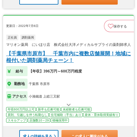
更新日：2022年7月6日
保存する
正社員
調剤薬局
マリオン薬局 にいほり店 株式会社大洋メディカルサプライの薬剤師求人
【千葉県市原市】 千葉市内に複数店舗展開！地域に
根付いた調剤薬局チェーン！
給与
【年収】396万円～600万円程度
勤務地
千葉県 市原市
アクセス
小湊鐵道 上総三又駅
年収600万円以上可
新卒も応募可能
未経験者も応募可能
原則、引越しを伴う転勤なし
住宅補助（手当）あり
産休・育休取得実績有り
スキルアップ
店舗数10～29
積極採用中
求人の詳細を見る
この求人に興味がある