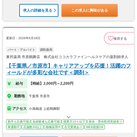
求人の詳細を見る
この求人に興味がある
更新日：2026年6月18日
保存する
パート・アルバイト
調剤薬局
東邦薬局 市原鶴舞店 株式会社ココカラファインヘルスケアの薬剤師求人
【千葉県／市原市】キャリアアップを応援！活躍のフ
ィールドが多彩な会社です＜調剤＞
給与
【時給】2,000円～2,200円
勤務地
千葉県 市原市
アクセス
小湊鐵道 上総鶴舞駅
新卒も応募可能
未経験者も応募可能
残業月10ｈ以下
産休・育休取得実績有り
車通勤可
店舗数30以上
積極採用中
在宅業務あり
WEB面接OK