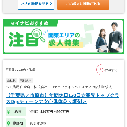
求人の詳細を見る
この求人に興味がある
更新日：2026年7月3日
保存する
正社員
調剤薬局
ベル薬局 白金店 株式会社ココカラファインヘルスケアの薬剤師求人
【千葉県／市原市】年間休日120日☆業界トップクラ
スDgsチェーンの安心母体◎＜調剤＞
給与
【年収】430万円～560万円
勤務地
千葉県 市原市