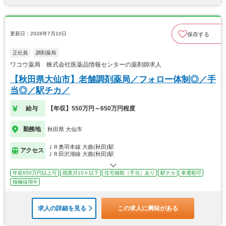
更新日：2026年7月10日
保存する
正社員
調剤薬局
ワコウ薬局 株式会社医薬品情報センターの薬剤師求人
【秋田県大仙市】老舗調剤薬局／フォロー体制◎／手
当◎／駅チカ／
給与
【年収】550万円～650万円程度
勤務地
秋田県 大仙市
ＪＲ奥羽本線 大曲(秋田)駅
アクセス
ＪＲ田沢湖線 大曲(秋田)駅
年収650万円以上可
残業月10ｈ以下
住宅補助（手当）あり
駅チカ
車通勤可
積極採用中
求人の詳細を見る
この求人に興味がある