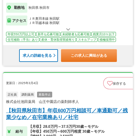
勤務地
秋田県 秋田市
ＪＲ奥羽本線 秋田駅
アクセス
ＪＲ羽越本線 秋田駅
年収550万円以上可
新卒も応募可能
未経験者も応募可能
残業月10ｈ以下
住宅補助（手当）あり
産休・育休取得実績有り
スキルアップ
積極採用中
求人の詳細を見る
この求人に興味がある
更新日：2025年3月4日
保存する
正社員
調剤薬局
募集停止
株式会社池田薬局 山王中園店の薬剤師求人
【秋田県秋田市】年収600万円相談可／車通勤可／残
業少なめ／在宅業務あり／社宅
【月収】28.0万円～37.5万円30歳～モデル
給与
【年収】450万円～600万円程度 30歳～モデル