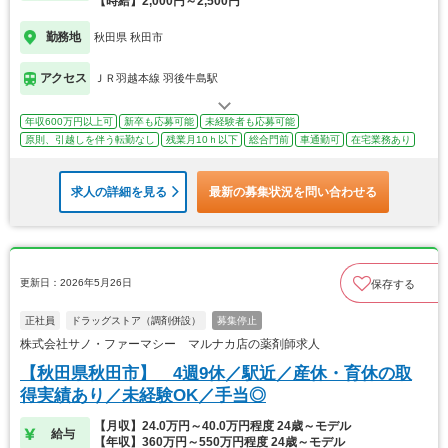
【時給】2,000円～2,500円
勤務地
秋田県 秋田市
アクセス
ＪＲ羽越本線 羽後牛島駅
年収600万円以上可
新卒も応募可能
未経験者も応募可能
原則、引越しを伴う転勤なし
残業月10ｈ以下
総合門前
車通勤可
在宅業務あり
求人の詳細を見る
最新の募集状況を問い合わせる
更新日：2026年5月26日
保存する
正社員
ドラッグストア（調剤併設）
募集停止
株式会社サノ・ファーマシー マルナカ店の薬剤師求人
【秋田県秋田市】 4週9休／駅近／産休・育休の取
得実績あり／未経験OK／手当◎
【月収】24.0万円～40.0万円程度 24歳～モデル
給与
【年収】360万円～550万円程度 24歳～モデル