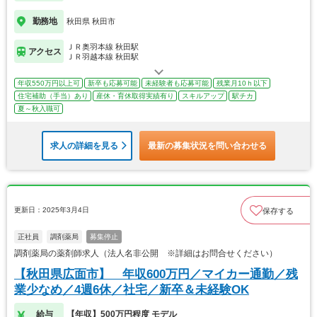
勤務地
秋田県 秋田市
ＪＲ奥羽本線 秋田駅
アクセス
ＪＲ羽越本線 秋田駅
年収550万円以上可
新卒も応募可能
未経験者も応募可能
残業月10ｈ以下
住宅補助（手当）あり
産休・育休取得実績有り
スキルアップ
駅チカ
夏～秋入職可
求人の詳細を見る
最新の募集状況を問い合わせる
更新日：2025年3月4日
保存する
正社員
調剤薬局
募集停止
調剤薬局の薬剤師求人（法人名非公開 ※詳細はお問合せください）
【秋田県広面市】 年収600万円／マイカー通勤／残
業少なめ／4週6休／社宅／新卒＆未経験OK
給与
【年収】500万円程度 モデル