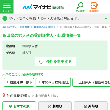
!
安心・安全な転職サポートの提供に努めます。
薬剤師の求人・転職TOP
秋田県の薬剤師求人
秋田県の婦人科の薬剤師求人・転職・募集一
秋田県の婦人科の薬剤師求人・転職情報一覧
勤務地
秋田県 全体
その他
婦人科
条件を変更する
人気のこだわり条件を追加する
残業月10ｈ以下
年間休日120日以上
土日休み（相談可含
9
件の薬剤師求人
※ 非公開求人を除く
おすすめ順
新着順
給与順