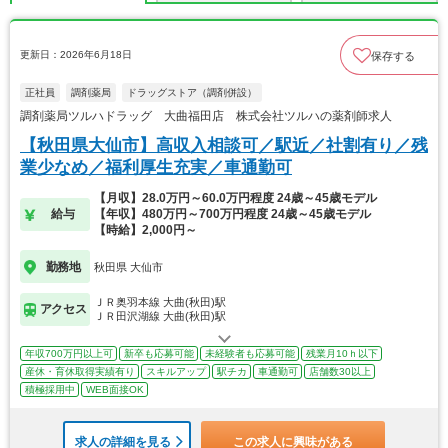
更新日：2026年6月18日
保存する
正社員
調剤薬局
ドラッグストア（調剤併設）
調剤薬局ツルハドラッグ 大曲福田店 株式会社ツルハの薬剤師求人
【秋田県大仙市】高収入相談可／駅近／社割有り／残
業少なめ／福利厚生充実／車通勤可
【月収】28.0万円～60.0万円程度 24歳～45歳モデル
給与
【年収】480万円～700万円程度 24歳～45歳モデル
【時給】2,000円～
勤務地
秋田県 大仙市
ＪＲ奥羽本線 大曲(秋田)駅
アクセス
ＪＲ田沢湖線 大曲(秋田)駅
年収700万円以上可
新卒も応募可能
未経験者も応募可能
残業月10ｈ以下
産休・育休取得実績有り
スキルアップ
駅チカ
車通勤可
店舗数30以上
積極採用中
WEB面接OK
求人の詳細を見る
この求人に興味がある