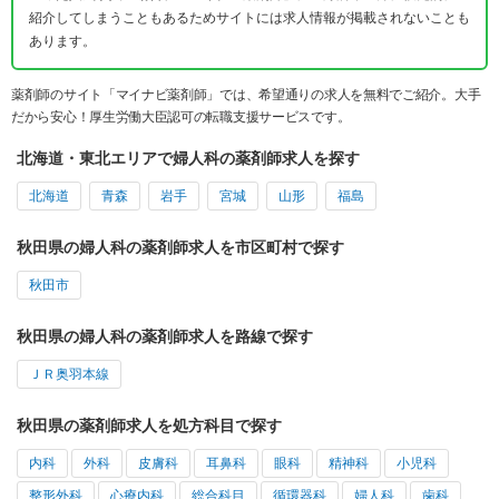
紹介してしまうこともあるためサイトには求人情報が掲載されないことも
あります。
薬剤師のサイト「マイナビ薬剤師」では、希望通りの求人を無料でご紹介。大手
だから安心！厚生労働大臣認可の転職支援サービスです。
北海道・東北エリアで婦人科の薬剤師求人を探す
北海道
青森
岩手
宮城
山形
福島
秋田県の婦人科の薬剤師求人を市区町村で探す
秋田市
秋田県の婦人科の薬剤師求人を路線で探す
ＪＲ奥羽本線
秋田県の薬剤師求人を処方科目で探す
内科
外科
皮膚科
耳鼻科
眼科
精神科
小児科
整形外科
心療内科
総合科目
循環器科
婦人科
歯科