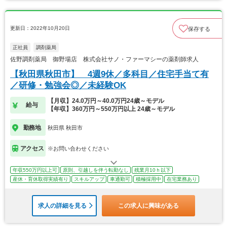
更新日：2022年10月20日
保存する
正社員
調剤薬局
佐野調剤薬局 御野場店 株式会社サノ・ファーマシーの薬剤師求人
【秋田県秋田市】 4週9休／多科目／住宅手当て有
／研修・勉強会◎／未経験OK
【月収】24.0万円～40.0万円24歳～モデル
給与
【年収】360万円～550万円以上 24歳～モデル
勤務地
秋田県 秋田市
アクセス
※お問い合わせください
年収550万円以上可
原則、引越しを伴う転勤なし
残業月10ｈ以下
産休・育休取得実績有り
スキルアップ
車通勤可
積極採用中
在宅業務あり
求人の詳細を見る
この求人に興味がある