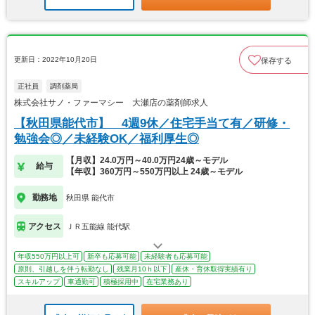
更新日：2022年10月20日
保存する
正社員
調剤薬局
株式会社サノ・ファーマシー 大瀬店の薬剤師求人
【秋田県能代市】 4週9休／住宅手当て有／研修・
勉強会◎／未経験OK／福利厚生◎
【月収】24.0万円～40.0万円24歳～モデル
給与
【年収】360万円～550万円以上 24歳～モデル
勤務地
秋田県 能代市
アクセス
ＪＲ五能線 能代駅
年収550万円以上可
新卒も応募可能
未経験者も応募可能
原則、引越しを伴う転勤なし
残業月10ｈ以下
産休・育休取得実績有り
スキルアップ
車通勤可
積極採用中
在宅業務あり