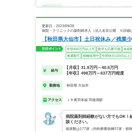
更新日：2023/09/28
病院・クリニックの薬剤師求人（法人名非公開 ※詳細
【秋田県大仙市】土日祝休み／残業少
注目ポイント
年収600万円以上可
新卒も応募可能
未経
車通勤可
積極採用中
年間休日120日以上
【月収】31.9万円～40.6万円
給与
【年収】498万円～637万円程度
秋田県 大仙市
勤務地
ＪＲ奥羽本線 羽後境駅
アクセス
病院薬剤師経験がない方でもOK！
談ください。
病床数は177床（内科療養病棟57床・精