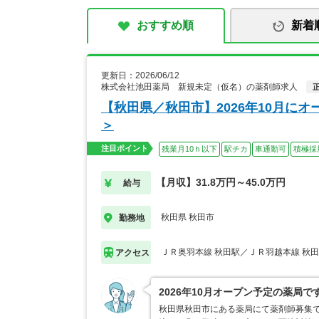
おすすめ順
新着
更新日：2026/06/12
株式会社池田薬局 新規未定（仮名）の薬剤師求人
【秋田県／秋田市】2026年10月に
＞
注目ポイント
残業月10ｈ以下
駅チカ
車通勤可
積極採
【月収】31.8万円～45.0万円
給与
秋田県 秋田市
勤務地
ＪＲ奥羽本線 秋田駅／ＪＲ羽越本線 秋
アクセス
2026年10月オープン予定の薬局
秋田県秋田市にある薬局にて薬剤師募集で