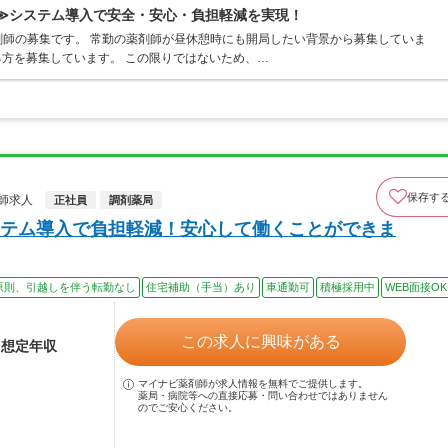
◎≫システム導入で安全・安心・負担軽減を実現！
師の募集です。 常勤の薬剤師が昼休憩時にも開局したい背景から募集していま
る方を募集しています。 この限りではないため、…
保存す
師求人
正社員
調剤薬局
テム導入で負担軽減！安心して働くことができま
原則、引越しを伴う転勤なし
住宅補助（手当）あり
車通勤可
積極採用中
WEB面接OK
この求人に興味がある
※想定年収
マイナビ薬剤師が求人情報を無料でご提供します。
薬局・病院等への直接応募・問い合わせではありません
のでご安心ください。