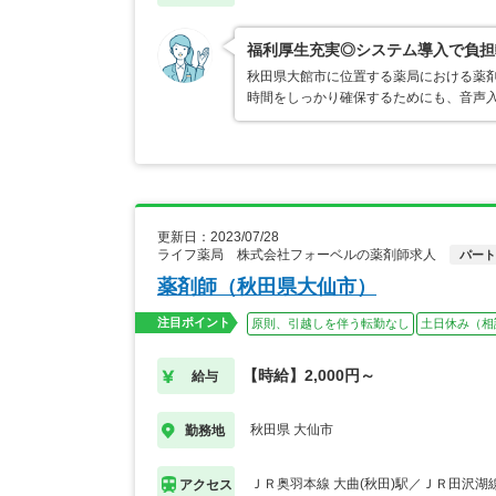
福利厚生充実◎システム導入で負担
秋田県大館市に位置する薬局における薬剤
時間をしっかり確保するためにも、音声
更新日：2023/07/28
ライフ薬局 株式会社フォーベルの薬剤師求人
パート
薬剤師（秋田県大仙市）
注目ポイント
原則、引越しを伴う転勤なし
土日休み（相
【時給】2,000円～
給与
秋田県 大仙市
勤務地
ＪＲ奥羽本線 大曲(秋田)駅／ＪＲ田沢湖線
アクセス