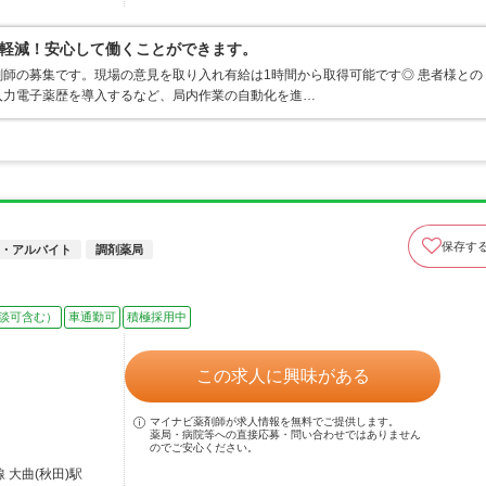
軽減！安心して働くことができます。
師の募集です。現場の意見を取り入れ有給は1時間から取得可能です◎ 患者様との
入力電子薬歴を導入するなど、局内作業の自動化を進…
保存す
・アルバイト
調剤薬局
談可含む）
車通勤可
積極採用中
この求人に興味がある
マイナビ薬剤師が求人情報を無料でご提供します。
薬局・病院等への直接応募・問い合わせではありません
のでご安心ください。
 大曲(秋田)駅