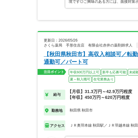
境です◎ご興味のある方には、面接対策
更新日：2026/05/26
さくら薬局 手形住吉店 有限会社赤井の薬剤師求人
【秋田県秋田市】高収入相談可／転勤
通勤可／パート可
注目ポイント
年収600万円以上可
新卒も応募可能
未経
夏～秋入職可
在宅業務あり
【月収】31.3万円～42.9万円程度
給与
【年収】450万円～620万円程度
秋田県 秋田市
勤務地
ＪＲ奥羽本線 秋田駅／ＪＲ羽越本線 秋
アクセス