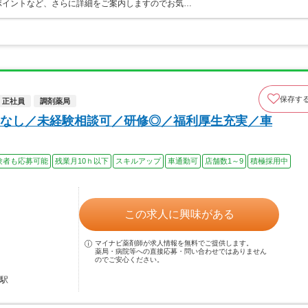
ポイントなど、さらに詳細をご案内しますのでお気…
保存す
正社員
調剤薬局
なし／未経験相談可／研修◎／福利厚生充実／車
験者も応募可能
残業月10ｈ以下
スキルアップ
車通勤可
店舗数1～9
積極採用中
この求人に興味がある
マイナビ薬剤師が求人情報を無料でご提供します。
薬局・病院等への直接応募・問い合わせではありません
のでご安心ください。
田駅