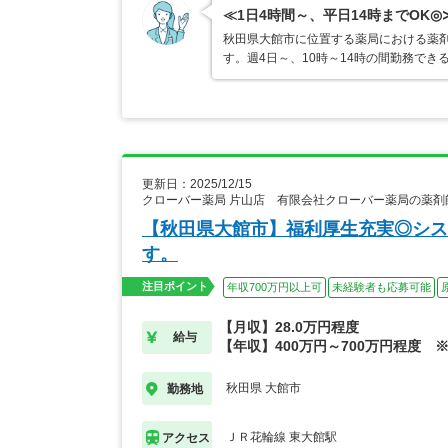
≪1日4時間～、平日14時までOK
秋田県大館市に位置する薬局における薬剤
す。週4日～、10時～14時の間勤務でき
更新日：2025/12/15
クローバー薬局 片山店 有限会社クローバー薬局の薬剤
【秋田県大館市】福利厚生充実◎シス
す。
注目ポイント
年収700万円以上可
未経験者も応募可能
【月収】28.0万円程度
給与
【年収】400万円～700万円程度 
秋田県 大館市
勤務地
ＪＲ花輪線 東大館駅
アクセス