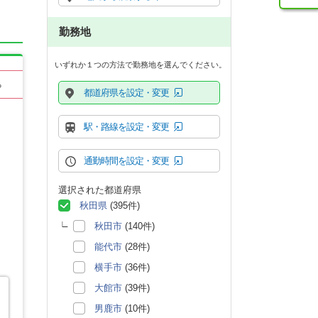
勤務地
いずれか１つの方法で勤務地を選んでください。
る
都道府県を設定・変更
駅・路線を設定・変更
通勤時間を設定・変更
選択された都道府県
秋田県
(395件)
秋田市
(140件)
能代市
(28件)
横手市
(36件)
大館市
(39件)
男鹿市
(10件)