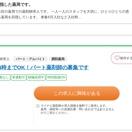
指した薬局です。
目の薬局での薬剤師求人です。 一人一人のスタッフを大切に、ひとりひとりの患
薬局を目指しています。 来春4月入社など入社時…
保存す
師求人
パート・アルバイト
調剤薬局
4時までOK！パート薬剤師の募集です
勤なし
車通勤可
積極採用中
WEB面接OK
この求人に興味がある
マイナビ薬剤師が求人情報を無料でご提供します。
薬局・病院等への直接応募・問い合わせではありません
のでご安心ください。