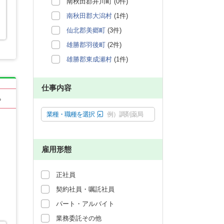
南秋田郡井川町 (0件)
南秋田郡大潟村
(1件)
仙北郡美郷町
(3件)
雄勝郡羽後町
(2件)
雄勝郡東成瀬村
(1件)
仕事内容
る
業種・職種を選択
例）調剤薬局
雇用形態
正社員
契約社員・嘱託社員
パート・アルバイト
業務委託その他