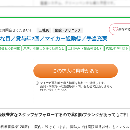
保存す
はお問合せください）
正社員
病院・クリニック
な目／賞与年2回／マイカー通勤◎／手当充実
験者も応募可能
原則、引越しを伴う転勤なし
土日休み（相談可含む）
残業月10ｈ以下
この求人に興味がある
マイナビ薬剤師が求人情報を無料でご提供します。
薬局・病院等への直接応募・問い合わせではありません
のでご安心ください。
経験豊富なスタッフがフォローするので薬剤師ブランクがあってもご相
神科療養病棟120床）、院内に設けています。 同法人では病院運営以外にもメンタル