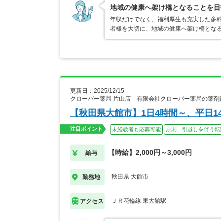
地域の健康へ架け橋となることを目
年収だけでなく、福利厚生も充実した多科
者様を大切に、地域の健康へ架け橋となる
更新日：2025/12/15
クローバー薬局 片山店 有限会社クローバー薬局の薬剤
【秋田県大館市】1日4時間～、平日1
注目ポイント
未経験者も応募可能
原則、引越しを伴う転
【時給】2,000円～3,000円
給与
秋田県 大館市
勤務地
ＪＲ花輪線 東大館駅
アクセス