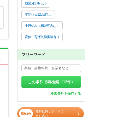
残業月10ｈ以下
年間休日120日以上
土日休み（相談可含む）
産休・育休取得実績有り
フリーワード
る
この条件で再検索（
12
件）
検索条件を保存する
無料転職サポートに
簡単1分
申し込む