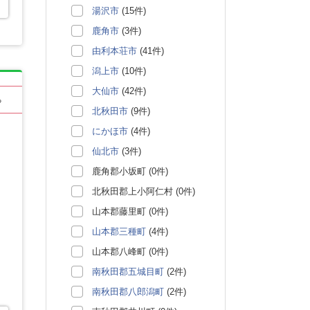
湯沢市
(15件)
鹿角市
(3件)
由利本荘市
(41件)
潟上市
(10件)
大仙市
(42件)
る
北秋田市
(9件)
にかほ市
(4件)
仙北市
(3件)
鹿角郡小坂町 (0件)
北秋田郡上小阿仁村 (0件)
山本郡藤里町 (0件)
山本郡三種町
(4件)
山本郡八峰町 (0件)
南秋田郡五城目町
(2件)
南秋田郡八郎潟町
(2件)