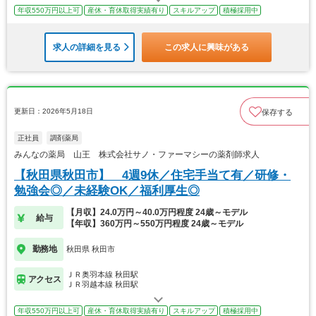
年収550万円以上可
産休・育休取得実績有り
スキルアップ
積極採用中
求人の詳細を見る
この求人に興味がある
更新日：2026年5月18日
保存する
正社員
調剤薬局
みんなの薬局 山王 株式会社サノ・ファーマシーの薬剤師求人
【秋田県秋田市】 4週9休／住宅手当て有／研修・
勉強会◎／未経験OK／福利厚生◎
【月収】24.0万円～40.0万円程度 24歳～モデル
給与
【年収】360万円～550万円程度 24歳～モデル
勤務地
秋田県 秋田市
ＪＲ奥羽本線 秋田駅
アクセス
ＪＲ羽越本線 秋田駅
年収550万円以上可
産休・育休取得実績有り
スキルアップ
積極採用中