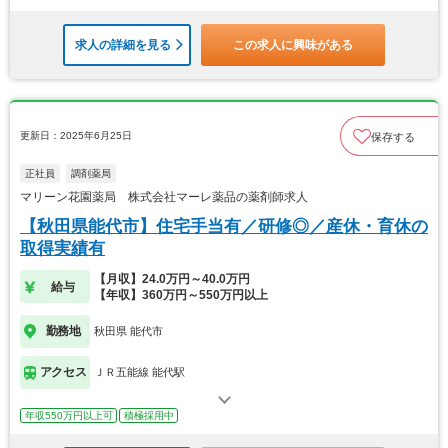
求人の詳細を見る
この求人に興味がある
更新日：2025年6月25日
保存する
正社員
調剤薬局
マリーン花園薬局 株式会社マーレ薬品の薬剤師求人
【秋田県能代市】住宅手当有／研修◎／産休・育休の
取得実績有
【月収】24.0万円～40.0万円
給与
【年収】360万円～550万円以上
勤務地
秋田県 能代市
アクセス
ＪＲ五能線 能代駅
年収550万円以上可
積極採用中