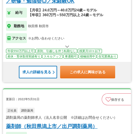
／研修・勉強会◎／未経験OK
【月収】24.0万円～40.0万円24歳～モデル
給与
【年収】360万円～550万円以上 24歳～モデル
勤務地
秋田県 秋田市
アクセス
※お問い合わせください
年収550万円以上可
原則、引越しを伴う転勤なし
残業月10ｈ以下
産休・育休取得実績有り
スキルアップ
車通勤可
積極採用中
在宅業務あり
求人の詳細を見る
この求人に興味がある
更新日：2022年5月31日
保存する
正社員
調剤薬局
調剤薬局の薬剤師求人（法人名非公開 ※詳細はお問合せください）
薬剤師（秋田県潟上市／出戸調剤薬局）