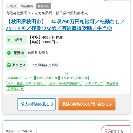
正社員
調剤薬局
募集停止
有限会社西岡メディカル薬局 秋田店の薬剤師求人
【秋田県秋田市】 年収750万円相談可／転勤なし／
パート可／残業少なめ／有給取得奨励／手当◎
【年収】400万円程度
給与
【時給】1,800円～
勤務地
秋田県 秋田市
アクセス
ＪＲ奥羽本線 土崎駅
年収400万円以上可
新卒も応募可能
未経験者も応募可能
原則、引越しを伴う転勤なし
産休・育休取得実績有り
スキルアップ
車通勤可
店舗数1～9
求人の詳細を見る
最新の募集状況を問い合わせる
更新日：2025年3月5日
保存する