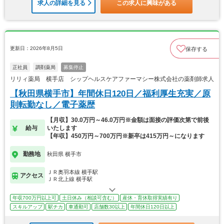
求人の詳細を見る
この求人に興味がある
更新日：2026年8月5日
保存する
正社員
調剤薬局
募集停止
リリィ薬局 横手店 シップヘルスケアファーマシー株式会社の薬剤師求人
【秋田県横手市】年間休日120日／福利厚生充実／原
則転勤なし／電子薬歴
【月収】30.0万円～46.0万円※金額は面接の評価次第で前後
給与
いたします
【年収】450万円～700万円※新卒は415万円～になります
勤務地
秋田県 横手市
ＪＲ奥羽本線 横手駅
アクセス
ＪＲ北上線 横手駅
年収700万円以上可
土日休み（相談可含む）
産休・育休取得実績有り
スキルアップ
駅チカ
車通勤可
店舗数30以上
年間休日120日以上