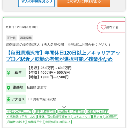
求人の詳細を見る
この求人に興味がある
更新日：2026年6月18日
保存する
正社員
調剤薬局
調剤薬局の薬剤師求人（法人名非公開 ※詳細はお問合せください）
【秋田県湯沢市】年間休日120日以上／キャリアアッ
プ◎／駅近／転勤の有無が選択可能／残業少なめ
【月収】26.0万円～40.0万円
給与
【年収】400万円～500万円
【時給】1,800円～2,500円
勤務地
秋田県 湯沢市
アクセス
ＪＲ奥羽本線 湯沢駅
年収500万円以上可
新卒も応募可能
未経験者も応募可能
残業月10ｈ以下
住宅補助（手当）あり
産休・育休取得実績有り
スキルアップ
駅チカ
車通勤可
店舗数30以上
積極採用中
年間休日120日以上