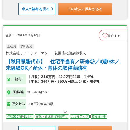
求人の詳細を見る
この求人に興味がある
更新日：2022年10月20日
保存する
正社員
調剤薬局
株式会社サノ・ファーマシー 花園店の薬剤師求人
【秋田県能代市】 住宅手当有／研修◎／4週9休／
未経験OK／産休・育休の取得実績有
【月収】24.0万円～40.0万円24歳～モデル
給与
【年収】360万円～550万円以上 24歳～モデル
勤務地
秋田県 能代市
アクセス
ＪＲ五能線 能代駅
年収550万円以上可
産休・育休取得実績有り
スキルアップ
積極採用中