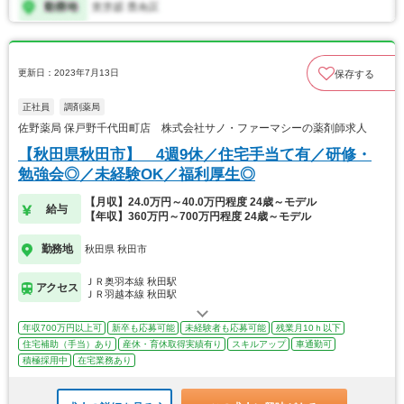
更新日：2023年7月13日
保存する
正社員
調剤薬局
佐野薬局 保戸野千代田町店 株式会社サノ・ファーマシーの薬剤師求人
【秋田県秋田市】 4週9休／住宅手当て有／研修・
勉強会◎／未経験OK／福利厚生◎
【月収】24.0万円～40.0万円程度 24歳～モデル
給与
【年収】360万円～700万円程度 24歳～モデル
勤務地
秋田県 秋田市
ＪＲ奥羽本線 秋田駅
アクセス
ＪＲ羽越本線 秋田駅
年収700万円以上可
新卒も応募可能
未経験者も応募可能
残業月10ｈ以下
住宅補助（手当）あり
産休・育休取得実績有り
スキルアップ
車通勤可
積極採用中
在宅業務あり