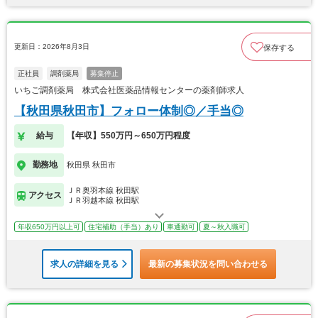
更新日：2026年8月3日
保存する
正社員
調剤薬局
募集停止
いちご調剤薬局 株式会社医薬品情報センターの薬剤師求人
【秋田県秋田市】フォロー体制◎／手当◎
給与
【年収】550万円～650万円程度
勤務地
秋田県 秋田市
ＪＲ奥羽本線 秋田駅
アクセス
ＪＲ羽越本線 秋田駅
年収650万円以上可
住宅補助（手当）あり
車通勤可
夏～秋入職可
求人の詳細を見る
最新の募集状況を問い合わせる