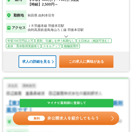
【時給】2,500円～
勤務地
秋田県 由利本荘市
ＪＲ羽越本線 羽後本荘駅
アクセス
由利高原鉄道鳥海山ろく線 羽後本荘駅
年収700万円以上可
原則、引越しを伴う転勤なし
土日休み（相談可含む）
産休・育休取得実績有り
スキルアップ
積極採用中
求人の詳細を見る
この求人に興味がある