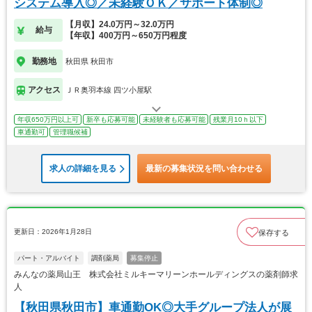
システム導入◎／未経験ＯＫ／サポート体制◎
【月収】24.0万円～32.0万円
給与
【年収】400万円～650万円程度
勤務地
秋田県 秋田市
アクセス
ＪＲ奥羽本線 四ツ小屋駅
年収650万円以上可
新卒も応募可能
未経験者も応募可能
残業月10ｈ以下
車通勤可
管理職候補
求人の詳細を見る
最新の募集状況を問い合わせる
更新日：2026年1月28日
保存する
パート・アルバイト
調剤薬局
募集停止
みんなの薬局山王 株式会社ミルキーマリーンホールディングスの薬剤師求
人
【秋田県秋田市】車通勤OK◎大手グループ法人が展