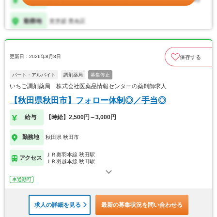
更新日：2026年8月3日
保存する
パート・アルバイト
調剤薬局
募集停止
いちご調剤薬局 株式会社医薬品情報センターの薬剤師求人
【秋田県秋田市】フォロー体制◎／手当◎
給与
【時給】2,500円～3,000円
勤務地
秋田県 秋田市
ＪＲ奥羽本線 秋田駅
アクセス
ＪＲ羽越本線 秋田駅
車通勤可
求人の詳細を見る
最新の募集状況を問い合わせる