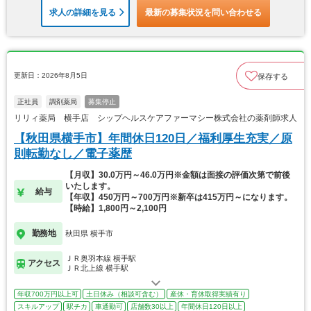
求人の詳細を見る
最新の募集状況を問い合わせる
更新日：2026年8月5日
保存する
正社員
調剤薬局
募集停止
リリィ薬局 横手店 シップヘルスケアファーマシー株式会社の薬剤師求人
【秋田県横手市】年間休日120日／福利厚生充実／原
則転勤なし／電子薬歴
【月収】30.0万円～46.0万円※金額は面接の評価次第で前後
いたします。
給与
【年収】450万円～700万円※新卒は415万円～になります。
【時給】1,800円～2,100円
勤務地
秋田県 横手市
ＪＲ奥羽本線 横手駅
アクセス
ＪＲ北上線 横手駅
年収700万円以上可
土日休み（相談可含む）
産休・育休取得実績有り
スキルアップ
駅チカ
車通勤可
店舗数30以上
年間休日120日以上