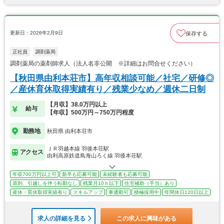
更新日：2026年2月9日
保存する
正社員
調剤薬局
調剤薬局の薬剤師求人（法人名非公開 ※詳細はお問合せください）
【秋田県由利本荘市】高年収相談可能／社宅／研修◎
／産休育休取得実績有り／残業少なめ／週休二日制
【月収】38.0万円以上
給与
【年収】500万円～750万円程度
勤務地
秋田県 由利本荘市
ＪＲ羽越本線 羽後本荘駅
アクセス
由利高原鉄道鳥海山ろく線 羽後本荘駅
年収700万円以上可
新卒も応募可能
未経験者も応募可能
原則、引越しを伴う転勤なし
残業月10ｈ以下
住宅補助（手当）あり
産休・育休取得実績有り
スキルアップ
車通勤可
積極採用中
年間休日120日以上
求人の詳細を見る
この求人に興味がある