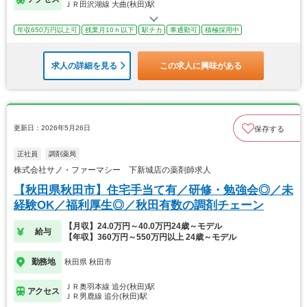
ＪＲ田沢湖線 大曲(秋田)駅
年収650万円以上可
残業月10ｈ以下
駅チカ
車通勤可
積極採用中
求人の詳細を見る
この求人に興味がある
更新日：2026年5月26日
保存する
正社員
調剤薬局
株式会社サノ・ファーマシー 下新城店の薬剤師求人
【秋田県秋田市】住宅手当て有／研修・勉強会◎／未
経験OK／福利厚生◎／秋田有数の調剤チェーン
【月収】24.0万円～40.0万円24歳～モデル
給与
【年収】360万円～550万円以上 24歳～モデル
勤務地
秋田県 秋田市
ＪＲ奥羽本線 追分(秋田)駅
アクセス
ＪＲ男鹿線 追分(秋田)駅