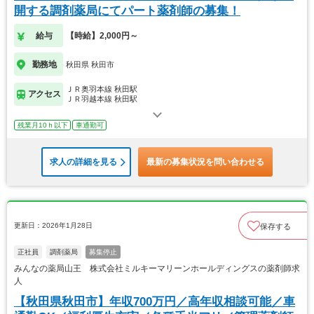
開する調剤薬局にてパート薬剤師の募集！
給与
【時給】2,000円～
勤務地
秋田県 秋田市
ＪＲ奥羽本線 秋田駅
アクセス
ＪＲ羽越本線 秋田駅
残業月10ｈ以下
車通勤可
求人の詳細を見る
最新の募集状況を問い合わせる
更新日：2026年1月28日
保存する
正社員
調剤薬局
募集停止
みんなの薬局山王 株式会社ミルキーマリーンホールディングスの薬剤師求
人
【秋田県秋田市】年収700万円／高年収相談可能／車