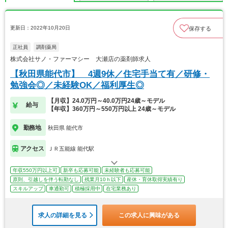
更新日：2022年10月20日
保存する
正社員
調剤薬局
株式会社サノ・ファーマシー 大瀬店の薬剤師求人
【秋田県能代市】 4週9休／住宅手当て有／研修・
勉強会◎／未経験OK／福利厚生◎
【月収】24.0万円～40.0万円24歳～モデル
給与
【年収】360万円～550万円以上 24歳～モデル
勤務地
秋田県 能代市
アクセス
ＪＲ五能線 能代駅
年収550万円以上可
新卒も応募可能
未経験者も応募可能
原則、引越しを伴う転勤なし
残業月10ｈ以下
産休・育休取得実績有り
スキルアップ
車通勤可
積極採用中
在宅業務あり
求人の詳細を見る
この求人に興味がある