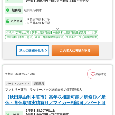
【年収】360万円～550万円程度 24歳～モデル
勤務地
秋田県 秋田市
ＪＲ奥羽本線 秋田駅
アクセス
ＪＲ羽越本線 秋田駅
年収550万円以上可
新卒も応募可能
未経験者も応募可能
残業月10ｈ以下
住宅補助（手当）あり
産休・育休取得実績有り
スキルアップ
積極採用中
求人の詳細を見る
この求人に興味がある
更新日：2025年10月28日
保存する
パート・アルバイト
調剤薬局
ファミリー薬局 ラッキーバッグ株式会社の薬剤師求人
【秋田県由利本荘市】高年収相談可能／研修◎／産
休・育休取得実績有り／マイカー相談可／パート可
【月収】38.0万円以上
給与
【年収】500万円～750万円程度