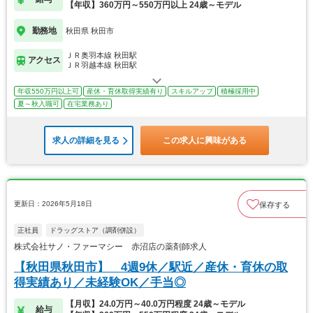
【年収】360万円～550万円以上 24歳～モデル
勤務地
秋田県 秋田市
ＪＲ奥羽本線 秋田駅
アクセス
ＪＲ羽越本線 秋田駅
年収550万円以上可
産休・育休取得実績有り
スキルアップ
積極採用中
夏～秋入職可
在宅業務あり
求人の詳細を見る
この求人に興味がある
更新日：2026年5月18日
保存する
正社員
ドラッグストア（調剤併設）
株式会社サノ・ファーマシー 赤沼店の薬剤師求人
【秋田県秋田市】 4週9休／駅近／産休・育休の取
得実績あり／未経験OK／手当◎
【月収】24.0万円～40.0万円程度 24歳～モデル
給与