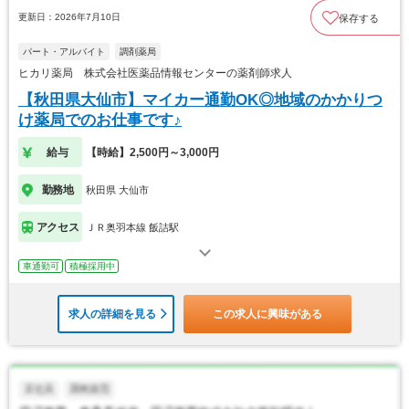
更新日：2026年7月10日
保存する
パート・アルバイト
調剤薬局
ヒカリ薬局 株式会社医薬品情報センターの薬剤師求人
【秋田県大仙市】マイカー通勤OK◎地域のかかりつ
け薬局でのお仕事です♪
給与
【時給】2,500円～3,000円
勤務地
秋田県 大仙市
アクセス
ＪＲ奥羽本線 飯詰駅
車通勤可
積極採用中
求人の詳細を見る
この求人に興味がある