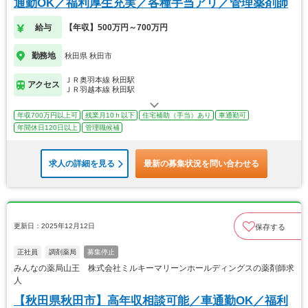
通勤OK／福利厚生充実／各種手当アリ／管理薬剤師
給与
【年収】500万円～700万円
勤務地
秋田県 秋田市
ＪＲ奥羽本線 秋田駅
アクセス
ＪＲ羽越本線 秋田駅
年収700万円以上可
残業月10ｈ以下
住宅補助（手当）あり
車通勤可
年間休日120日以上
管理職候補
求人の詳細を見る
最新の募集状況を問い合わせる
更新日：2025年12月12日
保存する
正社員
調剤薬局
募集停止
みんなの薬局山王 株式会社ミルキーマリーンホールディングスの薬剤師求
人
【秋田県秋田市】高年収相談可能／車通勤OK／福利