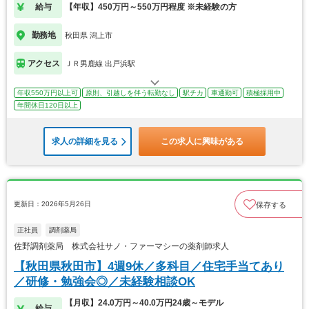
給与
【年収】450万円～550万円程度 ※未経験の方
勤務地
秋田県 潟上市
アクセス
ＪＲ男鹿線 出戸浜駅
年収550万円以上可
原則、引越しを伴う転勤なし
駅チカ
車通勤可
積極採用中
年間休日120日以上
求人の詳細を見る
この求人に興味がある
更新日：2026年5月26日
保存する
正社員
調剤薬局
佐野調剤薬局 株式会社サノ・ファーマシーの薬剤師求人
【秋田県秋田市】4週9休／多科目／住宅手当てあり
／研修・勉強会◎／未経験相談OK
【月収】24.0万円～40.0万円24歳～モデル
給与