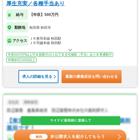
厚生充実／各種手当あり
給与
【年収】500万円
勤務地
秋田県 秋田市
ＪＲ奥羽本線 秋田駅
アクセス
ＪＲ羽越本線 秋田駅
年収500万円以上可
残業月10ｈ以下
住宅補助（手当）あり
車通勤可
年間休日120日以上
求人の詳細を見る
最新の募集状況を問い合わせる