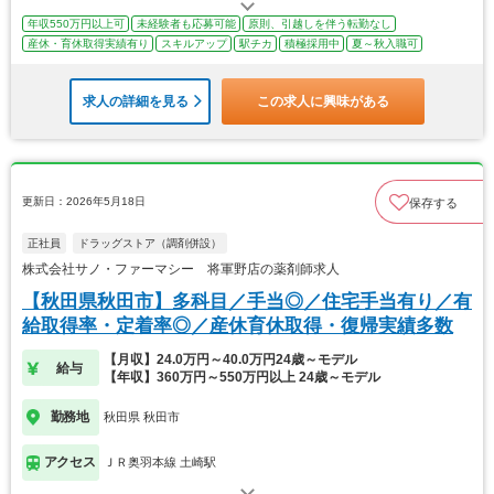
年収550万円以上可
未経験者も応募可能
原則、引越しを伴う転勤なし
産休・育休取得実績有り
スキルアップ
駅チカ
積極採用中
夏～秋入職可
求人の詳細を見る
この求人に興味がある
更新日：2026年5月18日
保存する
正社員
ドラッグストア（調剤併設）
株式会社サノ・ファーマシー 将軍野店の薬剤師求人
【秋田県秋田市】多科目／手当◎／住宅手当有り／有
給取得率・定着率◎／産休育休取得・復帰実績多数
【月収】24.0万円～40.0万円24歳～モデル
給与
【年収】360万円～550万円以上 24歳～モデル
勤務地
秋田県 秋田市
アクセス
ＪＲ奥羽本線 土崎駅