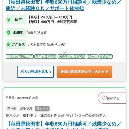
【秋田県秋田市】年収650万円相談可／残業少なめ／
駅近／未経験ＯＫ／サポート体制◎
【月収】24.0万円～32.0万円
給与
【年収】400万円～650万円程度
勤務地
秋田県 秋田市
アクセス
ＪＲ羽越本線 新屋(秋田)駅
年収650万円以上可
新卒も応募可能
未経験者も応募可能
駅チカ
車通勤可
求人の詳細を見る
最新の募集状況を問い合わせる
更新日：2026年6月29日
保存する
正社員
調剤薬局
募集停止
長尾薬局 御野場店 株式会社医薬品情報センターの薬剤師求人
【秋田県秋田市】年収650万円相談可／残業少なめ／