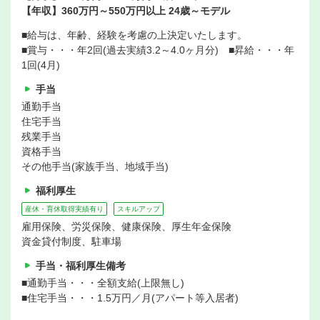
【年収】360万円～550万円以上 24歳～モデル
■給与は、年齢、経験を考慮の上決定いたします。
■賞与・・・年2回(過去実績3.2～4.0ヶ月分) ■昇給・・・年
1回(4月)
手当
通勤手当
住宅手当
残業手当
資格手当
その他手当(家族手当、地域手当)
福利厚生
産休・育休取得実績有り
スキルアップ
雇用保険、労災保険、健康保険、厚生年金保険
資金貸付制度、駐車場
手当・福利厚生備考
■通勤手当・・・全額支給(上限無し)
■住宅手当・・・1.5万円／月(アパート等入居者)