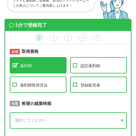
マイナビ薬剤師ご登録後、担当のアドバイザーより
この求人についてご案内差し上げます！
1分で登録完了
1
2
3
4
5
取得資格
必須
必須
薬剤師
認定薬剤師
薬剤師取得見込
登録販売者
取得予定年
希望の就業時期
必須
任意
年 3月