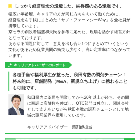
しっかり経営理念の浸透した、納得感のある環境です。
幅広い年齢層、キャリアの方が同じ方向を向いて働くために、
経営理念を手帳にまとめた「サノ・ファーマシーWay」を全社員が
携帯しています。
京セラの創設者稲盛和夫氏を参考に定めた、現場を活かす経営方針
となっております。
あらゆる問題に対して、意見を出し合い1つにまとめていくという
文化があるため従業員間の衝突も少なく、高い定着率につながって
います。
キャリアアドバイザーのレポート
各種手当や福利厚生が整った、秋田有数の調剤チェーン！
将来的に、店舗開発（M&A、新規立ち上げ）に携わること
も可能です。
秋田県内に薬局を開業してから20年以上が経ち、その間
に順調に店舗数を伸ばし、OTC部門は独立し、関連会社
として支えあいながら秋田有数の調剤チェーンとして地
域の薬局業界を牽引しています。
キャリアアドバイザー 薬剤師担当