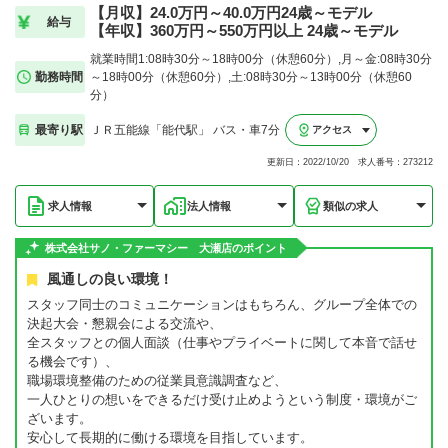
【月収】24.0万円～40.0万円24歳～モデル
給与
【年収】360万円～550万円以上 24歳～モデル
就業時間1:08時30分～18時00分（休憩60分）,月～金:08時30分
勤務時間
～18時00分（休憩60分）,土:08時30分～13時00分（休憩60
分）
最寄り駅
ＪＲ五能線「能代駅」 バス・車7分
アクセス
更新日：2022/10/20 求人番号：273212
求人情報
法人情報
類似の求人
株式会社サノ・ファーマシー 大瀬店のポイント
風通しの良い環境！
スタッフ同士のコミュニケーションはもちろん、グループ全体での
決起大会・懇親会による交流や、
全スタッフとの個人面談（仕事やプライベートに関して本音で話せ
る機会です）、
職場環境整備のための従業員意識調査など、
一人ひとりの想いをできるだけ受け止めようという制度・環境がご
ざいます。
安心して長期的に働ける環境を目指しています。