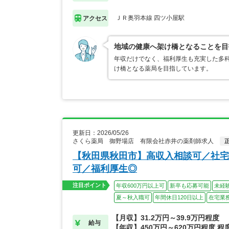
ＪＲ奥羽本線 四ツ小屋駅
アクセス
地域の健康へ架け橋となることを目
年収だけでなく、福利厚生も充実した多科
け橋となる薬局を目指しています。
更新日：2026/05/26
さくら薬局 御野場店 有限会社赤井の薬剤師求人
【秋田県秋田市】高収入相談可／社宅
可／福利厚生◎
注目ポイント
年収600万円以上可
新卒も応募可能
未経
夏～秋入職可
年間休日120日以上
在宅業
【月収】31.2万円～39.9万円程度
給与
【年収】450万円～620万円程度 程