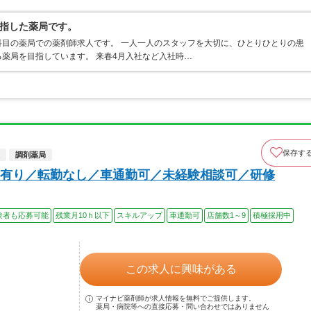
指した薬局です。
目の薬局での薬剤師求人です。 一人一人のスタッフを大切に、ひとりひとりの患
薬局を目指しています。 来春4月入社など入社時…
保存す
調剤薬局
有り／転勤なし／車通勤可／未経験相談可／研修
験者も応募可能
残業月10ｈ以下
スキルアップ
車通勤可
店舗数1～9
積極採用中
この求人に興味がある
マイナビ薬剤師が求人情報を無料でご提供します。
薬局・病院等への直接応募・問い合わせではありません