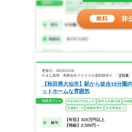
更新日：2024/11/16
やまな薬局 有限会社クライスの薬剤師求人
正社員
【秋田県大仙市】駅から徒歩15分圏
ットホームな雰囲気
注目ポイント
年収400万円以上可
新卒も応募可能
未経
店舗数1～9
積極採用中
在宅業務あり
【年収】420万円以上
給与
【時給】2,500円～