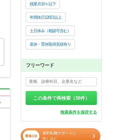
残業月10ｈ以下
年間休日120日以上
土日休み（相談可含む）
産休・育休取得実績有り
フリーワード
この条件で再検索（
38
件）
る
検索条件を保存する
無料転職サポートに
簡単1分
申し込む