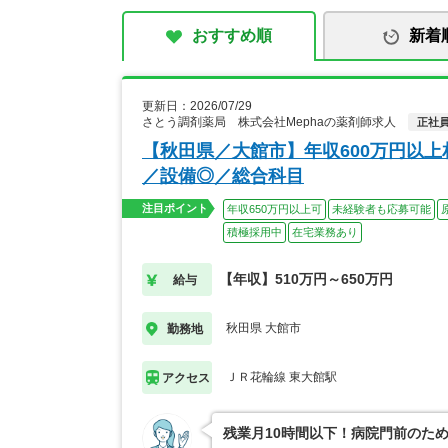
おすすめ順
新着
更新日：2026/07/29
さとう調剤薬局 株式会社Mephaの薬剤師求人
正社
【秋田県／大館市】年収600万円以
／設備◎／総合科目
注目ポイント
年収650万円以上可
未経験者も応募可能
積極採用中
在宅業務あり
【年収】510万円～650万円
給与
秋田県 大館市
勤務地
ＪＲ花輪線 東大館駅
アクセス
残業月10時間以下！病院門前のた