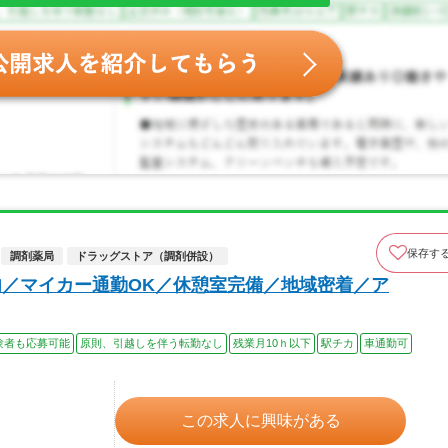
保存す
調剤薬局
ドラッグストア（調剤併設）
内／マイカー通勤OK／休憩室完備／地域密着／ア
験者も応募可能
原則、引越しを伴う転勤なし
残業月10ｈ以下
駅チカ
車通勤可
この求人に興味がある