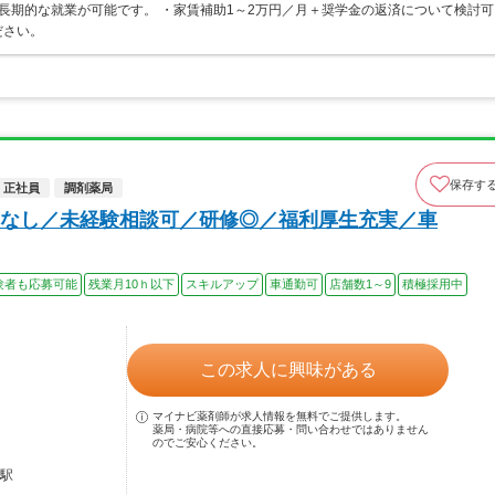
長期的な就業が可能です。 ・家賃補助1～2万円／月＋奨学金の返済について検討可
ださい。
保存す
正社員
調剤薬局
なし／未経験相談可／研修◎／福利厚生充実／車
験者も応募可能
残業月10ｈ以下
スキルアップ
車通勤可
店舗数1～9
積極採用中
この求人に興味がある
マイナビ薬剤師が求人情報を無料でご提供します。
薬局・病院等への直接応募・問い合わせではありません
のでご安心ください。
田駅