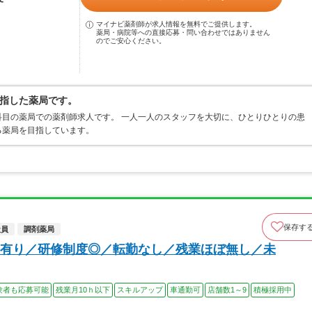
マイナビ薬剤師が求人情報を無料でご提供します。
薬局・病院等への直接応募・問い合わせではありません
のでご安心ください。
指した薬局です。
目の薬局での薬剤師求人です。 一人一人のスタッフを大切に、ひとりひとりの患
る薬局を目指しています。
保存す
社員
調剤薬局
有り／研修制度◎／転勤なし／残業ほぼ無し／未
験者も応募可能
残業月10ｈ以下
スキルアップ
車通勤可
店舗数1～9
積極採用中