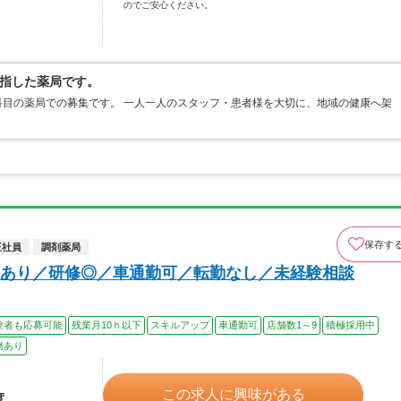
のでご安心ください。
指した薬局です。
目の薬局での募集です。 一人一人のスタッフ・患者様を大切に、地域の健康へ架
保存す
正社員
調剤薬局
あり／研修◎／車通勤可／転勤なし／未経験相談
験者も応募可能
残業月10ｈ以下
スキルアップ
車通勤可
店舗数1～9
積極採用中
務あり
この求人に興味がある
度