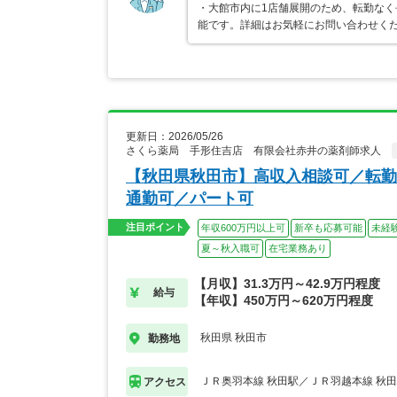
・大館市内に1店舗展開のため、転勤なく
能です。詳細はお気軽にお問い合わせく
更新日：2026/05/26
さくら薬局 手形住吉店 有限会社赤井の薬剤師求人
【秋田県秋田市】高収入相談可／転勤
通勤可／パート可
注目ポイント
年収600万円以上可
新卒も応募可能
未経
夏～秋入職可
在宅業務あり
【月収】31.3万円～42.9万円程度
給与
【年収】450万円～620万円程度
秋田県 秋田市
勤務地
ＪＲ奥羽本線 秋田駅／ＪＲ羽越本線 秋
アクセス