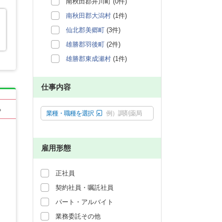
南秋田郡井川町 (0件)
南秋田郡大潟村
(1件)
仙北郡美郷町
(3件)
雄勝郡羽後町
(2件)
雄勝郡東成瀬村
(1件)
仕事内容
る
業種・職種を選択
例）調剤薬局
雇用形態
正社員
契約社員・嘱託社員
パート・アルバイト
業務委託その他