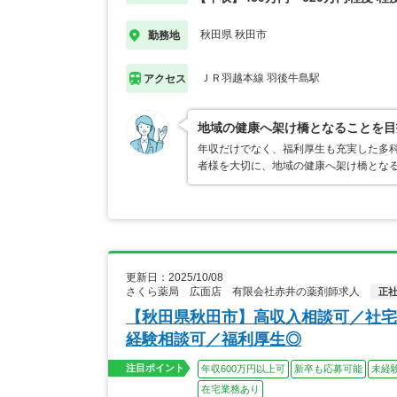
秋田県 秋田市
勤務地
ＪＲ羽越本線 羽後牛島駅
アクセス
地域の健康へ架け橋となることを目
年収だけでなく、福利厚生も充実した多科
者様を大切に、地域の健康へ架け橋とな
更新日：2025/10/08
さくら薬局 広面店 有限会社赤井の薬剤師求人
正
【秋田県秋田市】高収入相談可／社宅
経験相談可／福利厚生◎
注目ポイント
年収600万円以上可
新卒も応募可能
未経
在宅業務あり