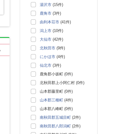
湯沢市
(15件)
鹿角市
(3件)
由利本荘市
(41件)
潟上市
(10件)
大仙市
(42件)
北秋田市
(9件)
る
にかほ市
(4件)
仙北市
(3件)
鹿角郡小坂町 (0件)
北秋田郡上小阿仁村 (0件)
山本郡藤里町 (0件)
山本郡三種町
(4件)
山本郡八峰町 (0件)
南秋田郡五城目町
(2件)
南秋田郡八郎潟町
(2件)