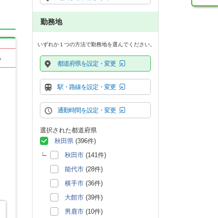
勤務地
いずれか１つの方法で勤務地を選んでください。
る
都道府県を設定・変更
駅・路線を設定・変更
通勤時間を設定・変更
選択された都道府県
秋田県
(396件)
秋田市
(141件)
能代市
(28件)
横手市
(36件)
大館市
(39件)
男鹿市
(10件)