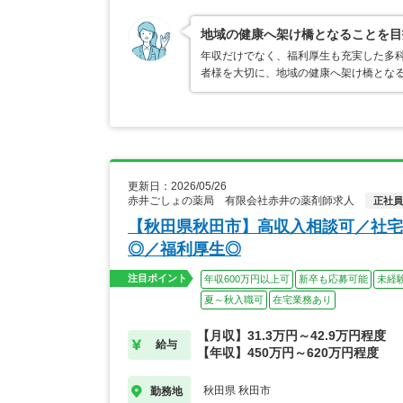
地域の健康へ架け橋となることを目
年収だけでなく、福利厚生も充実した多科
者様を大切に、地域の健康へ架け橋となる
更新日：2026/05/26
赤井ごしょの薬局 有限会社赤井の薬剤師求人
正社員
【秋田県秋田市】高収入相談可／社宅
◎／福利厚生◎
注目ポイント
年収600万円以上可
新卒も応募可能
未経
夏～秋入職可
在宅業務あり
【月収】31.3万円～42.9万円程度
給与
【年収】450万円～620万円程度
秋田県 秋田市
勤務地