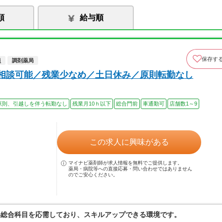
順
給与順
保存す
員
調剤薬局
上相談可能／残業少なめ／土日休み／原則転勤なし
原則、引越しを伴う転勤なし
残業月10ｈ以下
総合門前
車通勤可
店舗数1～9
この求人に興味がある
マイナビ薬剤師が求人情報を無料でご提供します。
薬局・病院等への直接応募・問い合わせではありません
のでご安心ください。
め総合科目を応需しており、スキルアップできる環境です。