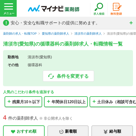
!
安心・安全な転職サポートの提供に努めます。
薬剤師の求人・転職TOP
愛知県の薬剤師求人
清須市の薬剤師求人
清須市(愛知県)の循
清須市(愛知県)の循環器科の薬剤師求人・転職情報一覧
勤務地
清須市(愛知県)
その他
循環器科
条件を変更する
人気のこだわり条件を追加する
残業月10ｈ以下
年間休日120日以上
土日休み（相談可含
4
件の薬剤師求人
※ 非公開求人を除く
おすすめ順
新着順
給与順