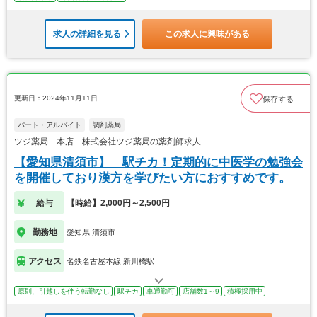
求人の詳細を見る
この求人に興味がある
更新日：2024年11月11日
保存する
パート・アルバイト
調剤薬局
ツジ薬局 本店 株式会社ツジ薬局の薬剤師求人
【愛知県清須市】 駅チカ！定期的に中医学の勉強会
を開催しており漢方を学びたい方におすすめです。
給与
【時給】2,000円～2,500円
勤務地
愛知県 清須市
アクセス
名鉄名古屋本線 新川橋駅
原則、引越しを伴う転勤なし
駅チカ
車通勤可
店舗数1～9
積極採用中