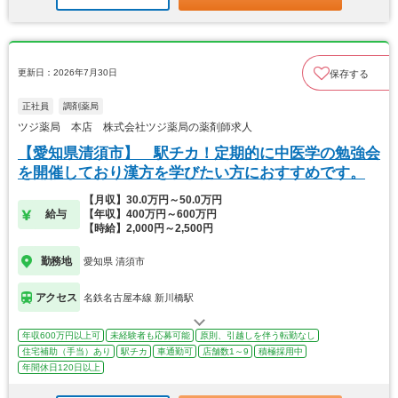
更新日：2026年7月30日
保存する
正社員
調剤薬局
ツジ薬局 本店 株式会社ツジ薬局の薬剤師求人
【愛知県清須市】 駅チカ！定期的に中医学の勉強会
を開催しており漢方を学びたい方におすすめです。
【月収】30.0万円～50.0万円
給与
【年収】400万円～600万円
【時給】2,000円～2,500円
勤務地
愛知県 清須市
アクセス
名鉄名古屋本線 新川橋駅
年収600万円以上可
未経験者も応募可能
原則、引越しを伴う転勤なし
住宅補助（手当）あり
駅チカ
車通勤可
店舗数1～9
積極採用中
年間休日120日以上