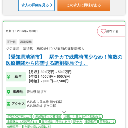
求人の詳細を見る
この求人に興味がある
更新日：2026年7月30日
保存する
正社員
調剤薬局
ツジ薬局 清須店 株式会社ツジ薬局の薬剤師求人
【愛知県清須市】 駅チカで残業時間少なめ！複数の
医療機関から応需する調剤薬局です。
【月収】30.0万円～50.0万円
給与
【年収】400万円～600万円
【時給】2,000円～2,500円
勤務地
愛知県 清須市
名鉄名古屋本線 須ケ口駅
アクセス
名鉄津島線 須ケ口駅
年収600万円以上可
未経験者も応募可能
原則、引越しを伴う転勤なし
土日休み（相談可含む）
住宅補助（手当）あり
駅チカ
車通勤可
店舗数1～9
積極採用中
年間休日120日以上