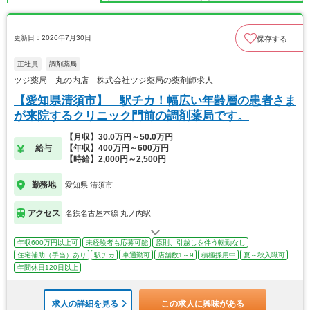
更新日：2026年7月30日
保存する
正社員
調剤薬局
ツジ薬局 丸の内店 株式会社ツジ薬局の薬剤師求人
【愛知県清須市】 駅チカ！幅広い年齢層の患者さま
が来院するクリニック門前の調剤薬局です。
【月収】30.0万円～50.0万円
給与
【年収】400万円～600万円
【時給】2,000円～2,500円
勤務地
愛知県 清須市
アクセス
名鉄名古屋本線 丸ノ内駅
年収600万円以上可
未経験者も応募可能
原則、引越しを伴う転勤なし
住宅補助（手当）あり
駅チカ
車通勤可
店舗数1～9
積極採用中
夏～秋入職可
年間休日120日以上
求人の詳細を見る
この求人に興味がある