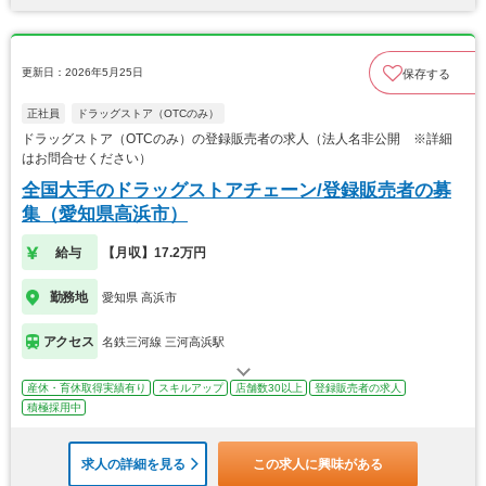
更新日：2026年5月25日
保存する
正社員
ドラッグストア（OTCのみ）
ドラッグストア（OTCのみ）の登録販売者の求人（法人名非公開 ※詳細
はお問合せください）
全国大手のドラッグストアチェーン/登録販売者の募
集（愛知県高浜市）
給与
【月収】17.2万円
勤務地
愛知県 高浜市
アクセス
名鉄三河線 三河高浜駅
産休・育休取得実績有り
スキルアップ
店舗数30以上
登録販売者の求人
積極採用中
求人の詳細を見る
この求人に興味がある