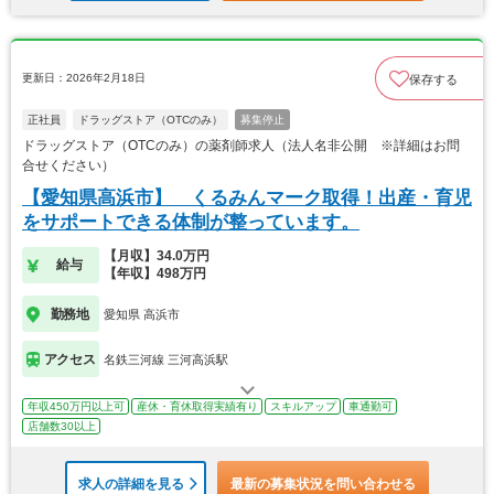
更新日：2026年2月18日
保存する
正社員
ドラッグストア（OTCのみ）
募集停止
ドラッグストア（OTCのみ）の薬剤師求人（法人名非公開 ※詳細はお問
合せください）
【愛知県高浜市】 くるみんマーク取得！出産・育児
をサポートできる体制が整っています。
【月収】34.0万円
給与
【年収】498万円
勤務地
愛知県 高浜市
アクセス
名鉄三河線 三河高浜駅
年収450万円以上可
産休・育休取得実績有り
スキルアップ
車通勤可
店舗数30以上
求人の詳細を見る
最新の募集状況を問い合わせる