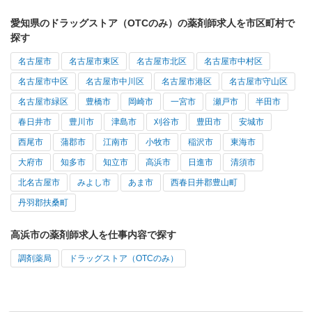
愛知県のドラッグストア（OTCのみ）の薬剤師求人を市区町村で
探す
名古屋市
名古屋市東区
名古屋市北区
名古屋市中村区
名古屋市中区
名古屋市中川区
名古屋市港区
名古屋市守山区
名古屋市緑区
豊橋市
岡崎市
一宮市
瀬戸市
半田市
春日井市
豊川市
津島市
刈谷市
豊田市
安城市
西尾市
蒲郡市
江南市
小牧市
稲沢市
東海市
大府市
知多市
知立市
高浜市
日進市
清須市
北名古屋市
みよし市
あま市
西春日井郡豊山町
丹羽郡扶桑町
高浜市の薬剤師求人を仕事内容で探す
調剤薬局
ドラッグストア（OTCのみ）