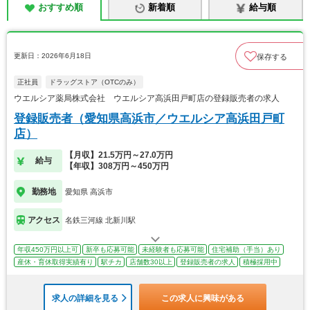
おすすめ順
新着順
給与順
更新日：2026年6月18日
保存する
正社員
ドラッグストア（OTCのみ）
ウエルシア薬局株式会社 ウエルシア高浜田戸町店の登録販売者の求人
登録販売者（愛知県高浜市／ウエルシア高浜田戸町
店）
【月収】21.5万円～27.0万円
給与
【年収】308万円～450万円
勤務地
愛知県 高浜市
アクセス
名鉄三河線 北新川駅
年収450万円以上可
新卒も応募可能
未経験者も応募可能
住宅補助（手当）あり
産休・育休取得実績有り
駅チカ
店舗数30以上
登録販売者の求人
積極採用中
求人の詳細を見る
この求人に興味がある