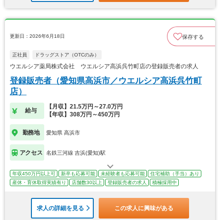
更新日：2026年6月18日
保存する
正社員
ドラッグストア（OTCのみ）
ウエルシア薬局株式会社 ウエルシア高浜呉竹町店の登録販売者の求人
登録販売者（愛知県高浜市／ウエルシア高浜呉竹町
店）
【月収】21.5万円～27.0万円
給与
【年収】308万円～450万円
勤務地
愛知県 高浜市
アクセス
名鉄三河線 吉浜(愛知)駅
年収450万円以上可
新卒も応募可能
未経験者も応募可能
住宅補助（手当）あり
産休・育休取得実績有り
店舗数30以上
登録販売者の求人
積極採用中
求人の詳細を見る
この求人に興味がある