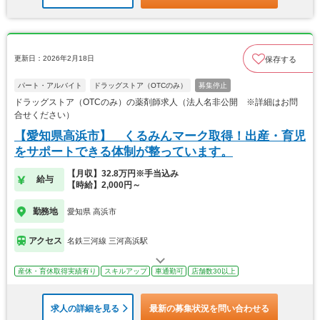
更新日：2026年2月18日
保存する
パート・アルバイト
ドラッグストア（OTCのみ）
募集停止
ドラッグストア（OTCのみ）の薬剤師求人（法人名非公開 ※詳細はお問
合せください）
【愛知県高浜市】 くるみんマーク取得！出産・育児
をサポートできる体制が整っています。
【月収】32.8万円※手当込み
給与
【時給】2,000円～
勤務地
愛知県 高浜市
アクセス
名鉄三河線 三河高浜駅
産休・育休取得実績有り
スキルアップ
車通勤可
店舗数30以上
求人の詳細を見る
最新の募集状況を問い合わせる