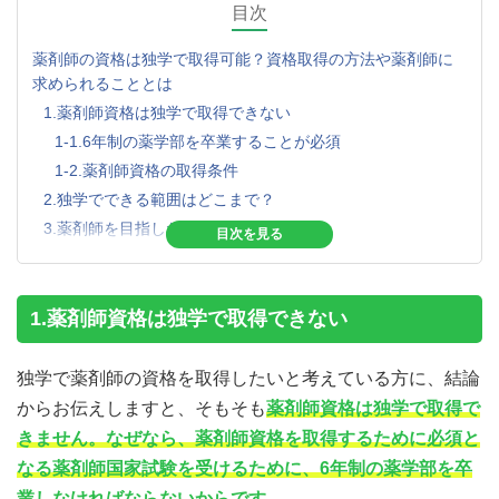
目次
薬剤師の資格は独学で取得可能？資格取得の方法や薬剤師に
求められることとは
1.薬剤師資格は独学で取得できない
1-1.6年制の薬学部を卒業することが必須
1-2.薬剤師資格の取得条件
2.独学でできる範囲はどこまで？
3.薬剤師を目指したいと思ったら
3-1.薬学部に入学するために勉強する
3-2.薬剤師国家試験を受け、薬剤師免許を取得する
3-3.薬局や病院で薬剤師として働く
1.薬剤師資格は独学で取得できない
4.社会人でも薬剤師になることはできる？注意すべき点
は？
独学で薬剤師の資格を取得したいと考えている方に、結論
4-1.6年制の薬学部に通う必要がある
からお伝えしますと、そもそも
薬剤師資格は独学で取得で
4-2.資格取得までにかかる費用を把握しておく
きません。なぜなら、薬剤師資格を取得するために必須と
5.薬剤師に求められるスキルや能力
なる薬剤師国家試験を受けるために、6年制の薬学部を卒
5-1.薬に関する知識
業しなければならないからです。