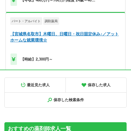
【年収】460万円～700万円程度 24歳～40歳
モデル
パート・アルバイト
調剤薬局
【宮城県名取市】木曜日、日曜日・祝日固定休み♪／アット
ホームな就業環境☆
【時給】2,300円～
正社員
調剤薬局
最近見た求人
保存した求人
【北海道旭川市】高給与！580万円～／メディカルビレッジ
内の調剤薬局です＜薬剤師＞
保存した検索条件
【年収】580万円～900万円程度 ※年俸制
おすすめの薬剤師求人一覧