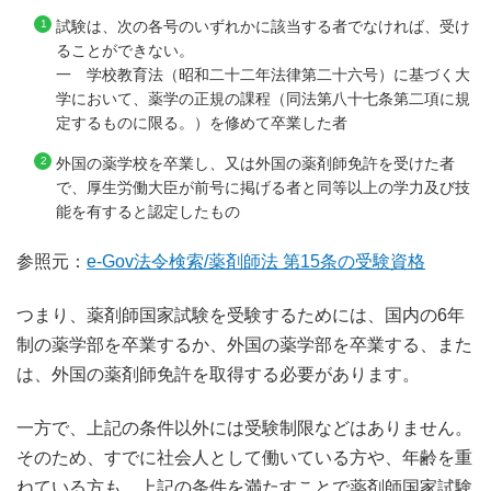
試験は、次の各号のいずれかに該当する者でなければ、受け
ることができない。
一 学校教育法（昭和二十二年法律第二十六号）に基づく大
学において、薬学の正規の課程（同法第八十七条第二項に規
定するものに限る。）を修めて卒業した者
外国の薬学校を卒業し、又は外国の薬剤師免許を受けた者
で、厚生労働大臣が前号に掲げる者と同等以上の学力及び技
能を有すると認定したもの
参照元：
e-Gov法令検索/薬剤師法 第15条の受験資格
つまり、薬剤師国家試験を受験するためには、国内の6年
制の薬学部を卒業するか、外国の薬学部を卒業する、また
は、外国の薬剤師免許を取得する必要があります。
一方で、上記の条件以外には受験制限などはありません。
そのため、すでに社会人として働いている方や、年齢を重
ねている方も、上記の条件を満たすことで薬剤師国家試験