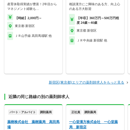
産育休取得実績が豊富！2年目から
相談漢方にご興味のある方、向上心
マネジメント経験も…
のある方大歓迎
【時給】2,000円～
【年収】360万円～500万円程
度 24歳～40歳
東京都 新宿区
東京都 新宿区
ＪＲ山手線 高田馬場駅 他
ＪＲ中央線 新宿駅 他
新宿区(東京都)エリアの薬剤師求人をもっと見る
近隣の同じ路線の別の薬剤師求人
パート・アルバイト
調剤薬局
正社員
調剤薬局
薬樹株式会社 薬樹薬局 高田馬
一心堂漢方株式会社 一心堂薬
場
局 新宿店