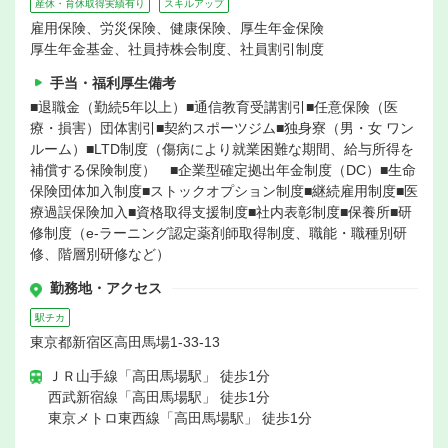
産休・育休取得実績有り
スキルアップ
雇用保険、労災保険、健康保険、厚生年金保険
厚生年金基金、社員持株会制度、社員割引制度
手当・福利厚生備考
■退職金（勤続5年以上）■通信教育受講割引■任意保険（医
療・損害）団体割引■契約スポーツジム■独身寮（男・女 ワン
ルーム）■LTD制度（傷病により就業困難な期間、給与所得を
補償する保険制度） ■企業型確定拠出年金制度（DC）■生命
保険団体加入制度■ストックオプション制度■継続雇用制度■医
療過誤保険加入■資格取得支援制度■社内表彰制度■保養所■研
修制度（e-ラーニング認定薬剤師取得制度、職能・職種別研
修、階層別研修など）
勤務地・アクセス
駅チカ
東京都新宿区高田馬場1-33-13
ＪＲ山手線「高田馬場駅」 徒歩1分
西武新宿線「高田馬場駅」 徒歩1分
東京メトロ東西線「高田馬場駅」 徒歩1分