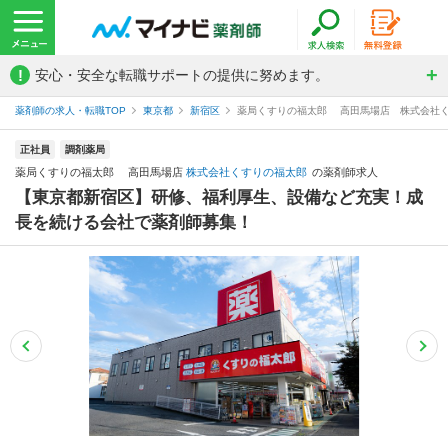
!
安心・安全な転職サポートの提供に努めます。
薬剤師の求人・転職TOP
東京都
新宿区
薬局くすりの福太郎 高田馬場店 株式会社
正社員
調剤薬局
薬局くすりの福太郎 高田馬場店
株式会社くすりの福太郎
の薬剤師求人
【東京都新宿区】研修、福利厚生、設備など充実！成
長を続ける会社で薬剤師募集！