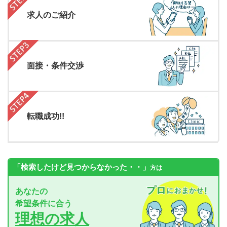
求人のご紹介
面接・条件交渉
転職成功!!
「検索したけど見つからなかった・・」
方は
あなたの
希望条件に合う
理想の求人