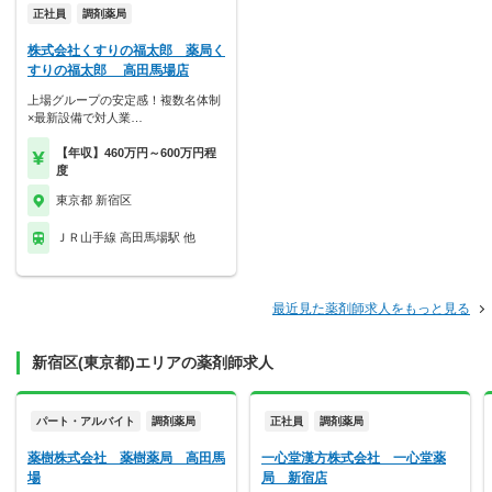
正社員
調剤薬局
株式会社くすりの福太郎 薬局く
すりの福太郎 高田馬場店
上場グループの安定感！複数名体制
×最新設備で対人業…
【年収】460万円～600万円程
度
東京都 新宿区
ＪＲ山手線 高田馬場駅 他
最近見た薬剤師求人をもっと見る
新宿区(東京都)エリアの薬剤師求人
パート・アルバイト
調剤薬局
正社員
調剤薬局
薬樹株式会社 薬樹薬局 高田馬
一心堂漢方株式会社 一心堂薬
場
局 新宿店