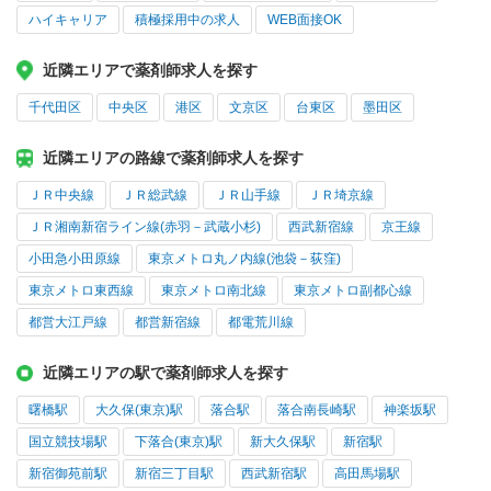
ハイキャリア
積極採用中の求人
WEB面接OK
近隣エリアで薬剤師求人を探す
千代田区
中央区
港区
文京区
台東区
墨田区
近隣エリアの路線で薬剤師求人を探す
ＪＲ中央線
ＪＲ総武線
ＪＲ山手線
ＪＲ埼京線
ＪＲ湘南新宿ライン線(赤羽－武蔵小杉)
西武新宿線
京王線
小田急小田原線
東京メトロ丸ノ内線(池袋－荻窪)
東京メトロ東西線
東京メトロ南北線
東京メトロ副都心線
都営大江戸線
都営新宿線
都電荒川線
近隣エリアの駅で薬剤師求人を探す
曙橋駅
大久保(東京)駅
落合駅
落合南長崎駅
神楽坂駅
国立競技場駅
下落合(東京)駅
新大久保駅
新宿駅
新宿御苑前駅
新宿三丁目駅
西武新宿駅
高田馬場駅