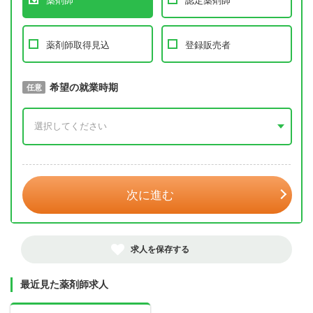
薬剤師
認定薬剤師
薬剤師取得見込
登録販売者
取得予定年
希望の就業時期
必須
任意
年 3月
次に進む
求人を保存する
最近見た薬剤師求人