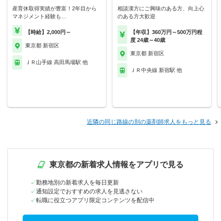
産育休取得実績が豊富！2年目から
相談漢方にご興味のある方、向上心
マネジメント経験も…
のある方大歓迎
【時給】2,000円～
【年収】360万円～500万円程
度 24歳～40歳
東京都 新宿区
東京都 新宿区
ＪＲ山手線 高田馬場駅 他
ＪＲ中央線 新宿駅 他
近隣の同じ路線の別の薬剤師求人をもっと見る
東京都の新着求人情報をアプリで見る
勤務地別の新着求人を毎日更新
通知設定でおすすめの求人を見逃さない
転職に役立つアプリ限定コンテンツを配信中