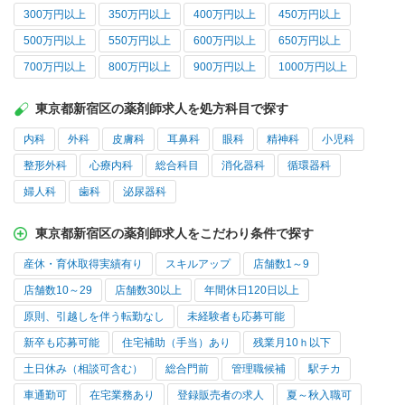
300万円以上
350万円以上
400万円以上
450万円以上
500万円以上
550万円以上
600万円以上
650万円以上
700万円以上
800万円以上
900万円以上
1000万円以上
東京都新宿区の薬剤師求人を処方科目で探す
内科
外科
皮膚科
耳鼻科
眼科
精神科
小児科
整形外科
心療内科
総合科目
消化器科
循環器科
婦人科
歯科
泌尿器科
東京都新宿区の薬剤師求人をこだわり条件で探す
産休・育休取得実績有り
スキルアップ
店舗数1～9
店舗数10～29
店舗数30以上
年間休日120日以上
原則、引越しを伴う転勤なし
未経験者も応募可能
新卒も応募可能
住宅補助（手当）あり
残業月10ｈ以下
土日休み（相談可含む）
総合門前
管理職候補
駅チカ
車通勤可
在宅業務あり
登録販売者の求人
夏～秋入職可