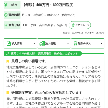
【年収】460万円～600万円程度
給与
勤務時間
月～金:10時00分～19時00分（休憩60分）
最寄り駅
ＪＲ山手線「高田馬場駅」 徒歩1分
アクセス
更新日：2026/06/18 求人番号：9836040
求人情報
法人情報
類似の求人
薬局くすりの福太郎 高田馬場店 株式会…のポイント
風通しの良い職場です。
地域に集中出店しているため、店舗間のコミュニケーションもとり
やすい環境にあります。困ったときはお互いに助け合える関係性が
出来ていますので、店長同士の情報交換はもちろん、エリア長との
連絡も日頃から密に行っているためいつでも気軽に相談ができる環
境です。
研修制度充実、向上心のある方歓迎しています！
能力開発部による職能別・階層別研修での社員教育に力を入れてい
ます。また、自社の研修だけでなくグループ会社の合同研修を受け
ることも可能ですので、新卒・中途入社の方もしっかりとした教育