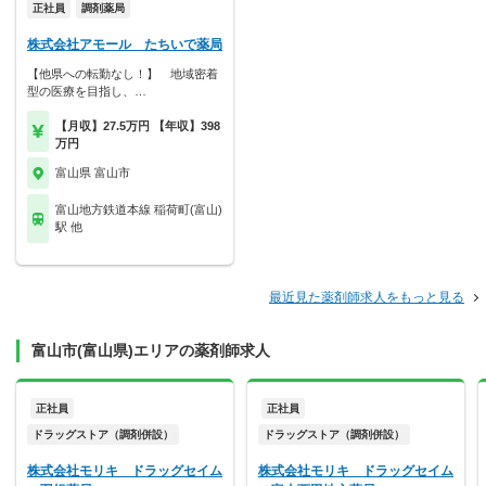
正社員
調剤薬局
株式会社アモール たちいで薬局
【他県への転勤なし！】 地域密着
型の医療を目指し、…
【月収】27.5万円 【年収】398
万円
富山県 富山市
富山地方鉄道本線 稲荷町(富山)
駅 他
最近見た薬剤師求人をもっと見る
富山市(富山県)エリアの薬剤師求人
正社員
正社員
ドラッグストア（調剤併設）
ドラッグストア（調剤併設）
株式会社モリキ ドラッグセイム
株式会社モリキ ドラッグセイム