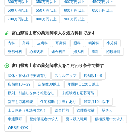
300万円以上
350万円以上
400万円以上
450万円以上
500万円以上
550万円以上
600万円以上
650万円以上
700万円以上
800万円以上
900万円以上
富山県富山市の薬剤師求人を処方科目で探す
内科
外科
皮膚科
耳鼻科
眼科
精神科
小児科
整形外科
心療内科
総合科目
婦人科
歯科
泌尿器科
富山県富山市の薬剤師求人をこだわり条件で探す
産休・育休取得実績有り
スキルアップ
店舗数1～9
店舗数10～29
店舗数30以上
年間休日120日以上
原則、引越しを伴う転勤なし
未経験者も応募可能
新卒も応募可能
住宅補助（手当）あり
残業月10ｈ以下
土日休み（相談可含む）
総合門前
管理職候補
駅チカ
車通勤可
登録販売者の求人
夏～秋入職可
積極採用中の求人
WEB面接OK