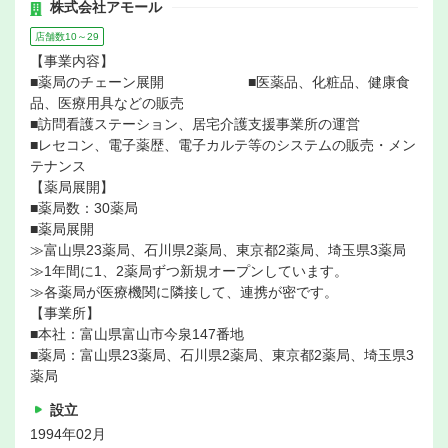
株式会社アモール
店舗数10～29
【事業内容】
■薬局のチェーン展開 ■医薬品、化粧品、健康食
品、医療用具などの販売
■訪問看護ステーション、居宅介護支援事業所の運営
■レセコン、電子薬歴、電子カルテ等のシステムの販売・メン
テナンス
【薬局展開】
■薬局数：30薬局
■薬局展開
≫富山県23薬局、石川県2薬局、東京都2薬局、埼玉県3薬局
≫1年間に1、2薬局ずつ新規オープンしています。
≫各薬局が医療機関に隣接して、連携が密です。
【事業所】
■本社：富山県富山市今泉147番地
■薬局：富山県23薬局、石川県2薬局、東京都2薬局、埼玉県3
薬局
設立
1994年02月