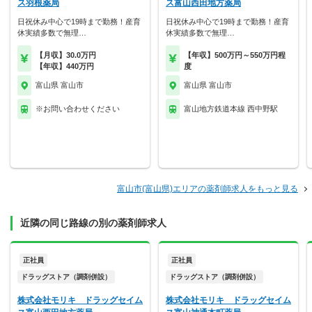
ス羽根薬局
ス富山西田地方薬局
日祝休み中心で19時まで勤務！産育
日祝休み中心で19時まで勤務！産育
休実績多数で無理…
休実績多数で無理…
【月収】30.0万円
【年収】500万円～550万円程
【年収】440万円
度
富山県 富山市
富山県 富山市
※お問い合わせください
富山地方鉄道本線 西中野駅
富山市(富山県)エリアの薬剤師求人をもっと見る
近隣の同じ路線の別の薬剤師求人
正社員
正社員
ドラッグストア（調剤併設）
ドラッグストア（調剤併設）
株式会社モリキ ドラッグセイム
株式会社モリキ ドラッグセイム