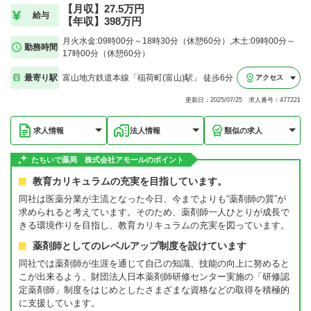
【月収】27.5万円
給与
【年収】398万円
月火水金:09時00分～18時30分（休憩60分）,木土:09時00分～
勤務時間
17時00分（休憩60分）
最寄り駅
富山地方鉄道本線「稲荷町(富山)駅」 徒歩6分
アクセス
更新日：2025/07/25 求人番号：477221
求人情報
法人情報
類似の求人
たちいで薬局 株式会社アモールのポイント
教育カリキュラムの充実を目指しています。
同社は医薬分業が主流となった今日、今までよりも“薬剤師の質”が
求められると考えています。そのため、薬剤師一人ひとりが成長で
きる環境作りを目指し、教育カリキュラムの充実を図っています。
薬剤師としてのレベルアップ制度を設けています
同社では薬剤師が生涯を通じて自己の知識、技能の向上に努めると
こが出来るよう、財団法人日本薬剤師研修センター実施の「研修認
定薬剤師」制度をはじめとしたさまざまな資格などの取得を積極的
に支援しています。