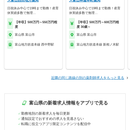
ス富山西田地方薬局
ス富山神通本町薬局
日祝休み中心で19時まで勤務！産育
日祝休み中心で19時まで勤務！産育
休実績多数で無理…
休実績多数で無理…
【年収】500万円～550万円程
【年収】500万円～600万円程
度
度 30歳～
富山県 富山市
富山県 富山市
富山地方鉄道本線 西中野駅
富山地方鉄道本線 新相ノ木駅
近隣の同じ路線の別の薬剤師求人をもっと見る
富山県の新着求人情報をアプリで見る
勤務地別の新着求人を毎日更新
通知設定でおすすめの求人を見逃さない
転職に役立つアプリ限定コンテンツを配信中