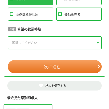
薬剤師取得見込
登録販売者
取得予定年
希望の就業時期
必須
任意
年 3月
次に進む
求人を保存する
最近見た薬剤師求人