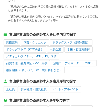
か？」
「残業が少なめの店舗をJR〇〇線の沿線で探していますが、おすすめの店舗
はありますか？」
「薬剤師の募集を都内で探しています。マイナビ薬剤師に載っている〇〇以
外におすすめの求人はありますか？」等々
富山県富山市の薬剤師求人を仕事内容で探す
調剤薬局
病院・クリニック
ドラッグストア（調剤併設）
ドラッグストア（OTCのみ）
一般企業
学術・管理薬剤師
メディカルライター、 MSL、 DI、学術
品質管理・品質保証・PV・薬事
治験コーディネーター（CRC）
臨床開発（QA、QC、DM、統計解析など）
富山県富山市の薬剤師求人を雇用形態で探す
正社員
契約社員・嘱託社員
パート・アルバイト
富山県富山市の薬剤師求人を年収で探す