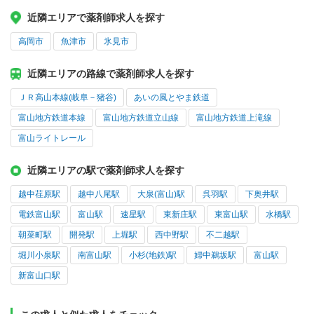
近隣エリアで薬剤師求人を探す
高岡市
魚津市
氷見市
近隣エリアの路線で薬剤師求人を探す
ＪＲ高山本線(岐阜－猪谷)
あいの風とやま鉄道
富山地方鉄道本線
富山地方鉄道立山線
富山地方鉄道上滝線
富山ライトレール
近隣エリアの駅で薬剤師求人を探す
越中荏原駅
越中八尾駅
大泉(富山)駅
呉羽駅
下奥井駅
電鉄富山駅
富山駅
速星駅
東新庄駅
東富山駅
水橋駅
朝菜町駅
開発駅
上堀駅
西中野駅
不二越駅
堀川小泉駅
南富山駅
小杉(地鉄)駅
婦中鵜坂駅
富山駅
新富山口駅