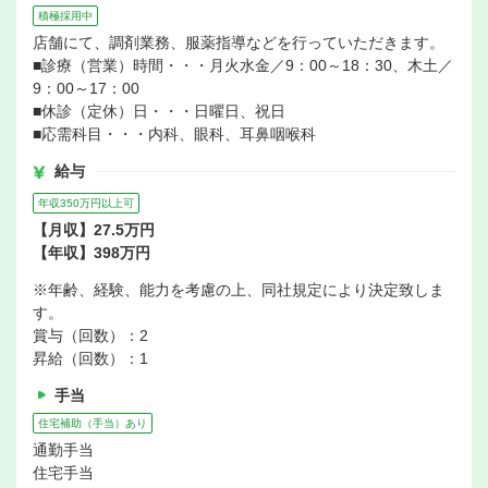
積極採用中
店舗にて、調剤業務、服薬指導などを行っていただきます。
■診療（営業）時間・・・月火水金／9：00～18：30、木土／
9：00～17：00
■休診（定休）日・・・日曜日、祝日
■応需科目・・・内科、眼科、耳鼻咽喉科
給与
年収350万円以上可
【月収】27.5万円
【年収】398万円
※年齢、経験、能力を考慮の上、同社規定により決定致しま
す。
賞与（回数）：2
昇給（回数）：1
手当
住宅補助（手当）あり
通勤手当
住宅手当