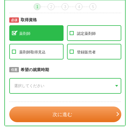
1
2
3
4
5
取得資格
必須
必須
薬剤師
認定薬剤師
薬剤師取得見込
登録販売者
取得予定年
希望の就業時期
必須
任意
年 3月
次に進む