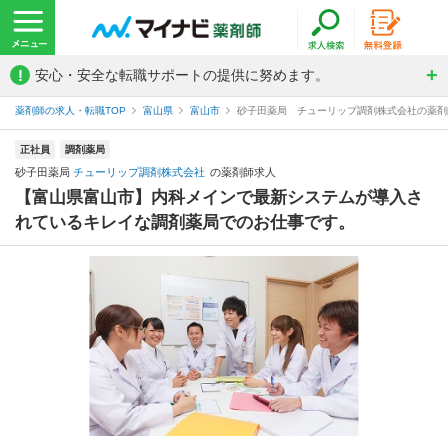
!
安心・安全な転職サポートの提供に努めます。
薬剤師の求人・転職TOP
富山県
富山市
砂子田薬局 チューリップ調剤株式会社の薬剤
正社員
調剤薬局
砂子田薬局
チューリップ調剤株式会社
の薬剤師求人
【富山県富山市】内科メインで最新システムが導入さ
れているキレイな調剤薬局でのお仕事です。