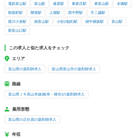
電鉄富山駅
富山駅
速星駅
東新庄駅
東富山駅
水橋駅
朝菜町駅
開発駅
上堀駅
西中野駅
不二越駅
堀川小泉駅
南富山駅
小杉(地鉄)駅
婦中鵜坂駅
富山駅
新富山口駅
この求人と似た求人をチェック
エリア
富山県の薬剤師求人
富山県富山市の薬剤師求人
路線
富山県ＪＲ高山本線(岐阜－猪谷)の薬剤師求人
雇用形態
富山県の正社員の薬剤師求人
年収