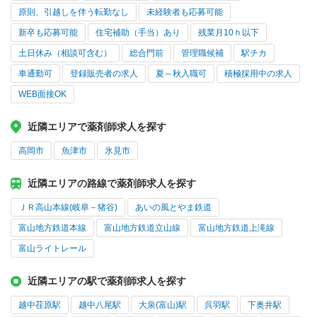
原則、引越しを伴う転勤なし
未経験者も応募可能
新卒も応募可能
住宅補助（手当）あり
残業月10ｈ以下
土日休み（相談可含む）
総合門前
管理職候補
駅チカ
車通勤可
登録販売者の求人
夏～秋入職可
積極採用中の求人
WEB面接OK
近隣エリアで薬剤師求人を探す
高岡市
魚津市
氷見市
近隣エリアの路線で薬剤師求人を探す
ＪＲ高山本線(岐阜－猪谷)
あいの風とやま鉄道
富山地方鉄道本線
富山地方鉄道立山線
富山地方鉄道上滝線
富山ライトレール
近隣エリアの駅で薬剤師求人を探す
越中荏原駅
越中八尾駅
大泉(富山)駅
呉羽駅
下奥井駅