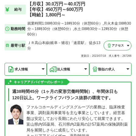
【月収】30.0万円～40.0万円
【年収】450万円～600万円
給与
【時給】1,800円～
就業時間1:08時30分～18時30分（休憩60分）,月火木金:08時30
勤務時間
分～18時30分（休憩60分）,水土:08時30分～12時30分（休憩
60分）
ＪＲ高山本線(岐阜－猪谷)「速星駅」 徒歩13
最寄り駅
アクセス
分
更新日：2023/07/18 求人番号：267266
求人情報
法人情報
類似の求人
キャリアアドバイザーのレポート
週38時間45分（1ヶ月の変形労働時間制）、年間休日も
120日以上。ワークライフバランス抜群の環境です。
ファルコホールディングスグループの業務は、臨床検査
事業、調剤薬局事業等を主な事業としています。経営基
盤は安定しており長期にわたり安心して就業できます。
富山県内55薬局、石川県内2薬局の計57薬局の保険調剤薬
局を展開しさらに成長しています。
キャリアアドバイザー 薬剤師担当