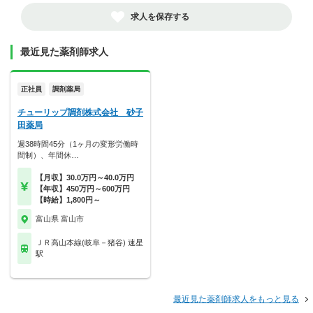
求人を保存する
最近見た薬剤師求人
正社員
調剤薬局
チューリップ調剤株式会社 砂子
田薬局
週38時間45分（1ヶ月の変形労働時
間制）、年間休…
【月収】30.0万円～40.0万円
【年収】450万円～600万円
【時給】1,800円～
富山県 富山市
ＪＲ高山本線(岐阜－猪谷) 速星
駅
最近見た薬剤師求人をもっと見る