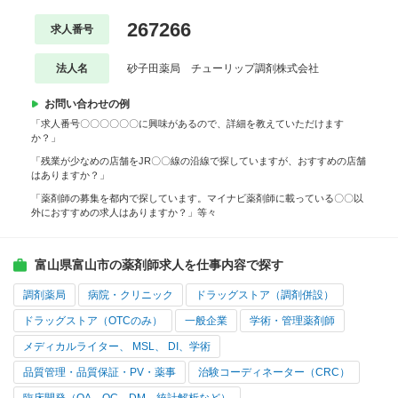
267266
求人番号
法人名
砂子田薬局 チューリップ調剤株式会社
お問い合わせの例
「求人番号〇〇〇〇〇〇に興味があるので、詳細を教えていただけます
か？」
「残業が少なめの店舗をJR〇〇線の沿線で探していますが、おすすめの店舗
はありますか？」
「薬剤師の募集を都内で探しています。マイナビ薬剤師に載っている〇〇以
外におすすめの求人はありますか？」等々
富山県富山市の薬剤師求人を仕事内容で探す
調剤薬局
病院・クリニック
ドラッグストア（調剤併設）
ドラッグストア（OTCのみ）
一般企業
学術・管理薬剤師
メディカルライター、 MSL、 DI、学術
品質管理・品質保証・PV・薬事
治験コーディネーター（CRC）