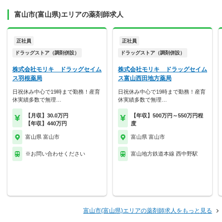
富山市(富山県)エリアの薬剤師求人
正社員
正社員
ドラッグストア（調剤併設）
ドラッグストア（調剤併設）
株式会社モリキ ドラッグセイム
株式会社モリキ ドラッグセイム
ス羽根薬局
ス富山西田地方薬局
日祝休み中心で19時まで勤務！産育
日祝休み中心で19時まで勤務！産育
休実績多数で無理…
休実績多数で無理…
【月収】30.0万円
【年収】500万円～550万円程
【年収】440万円
度
富山県 富山市
富山県 富山市
※お問い合わせください
富山地方鉄道本線 西中野駅
富山市(富山県)エリアの薬剤師求人をもっと見る