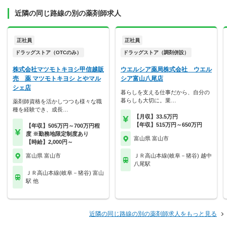
近隣の同じ路線の別の薬剤師求人
正社員
正社員
ドラッグストア（OTCのみ）
ドラッグストア（調剤併設）
株式会社マツモトキヨシ甲信越販
ウエルシア薬局株式会社 ウエル
売 薬 マツモトキヨシ とやマル
シア富山八尾店
シェ店
暮らしを支える仕事だから、自分の
暮らしも大切に。業…
薬剤師資格を活かしつつも様々な職
種を経験でき、成長…
【月収】33.5万円
【年収】515万円～650万円
【年収】505万円～700万円程
度 ※勤務地限定制度あり
富山県 富山市
【時給】2,000円～
富山県 富山市
ＪＲ高山本線(岐阜－猪谷) 越中
八尾駅
ＪＲ高山本線(岐阜－猪谷) 富山
駅 他
近隣の同じ路線の別の薬剤師求人をもっと見る