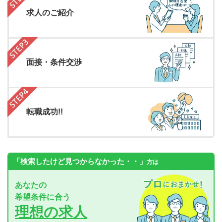
求人のご紹介
面接・条件交渉
転職成功!!
「検索したけど見つからなかった・・」
方は
あなたの
希望条件に合う
理想の求人