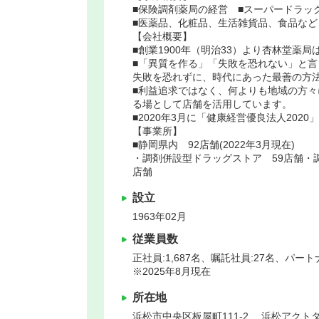
■保険調剤薬局の経営 ■スーパードラッ
■医薬品、化粧品、生活雑貨品、食品な
【会社概要】
■創業1900年（明治33）より杏林堂薬局
■「異質を作る」「失敗を恐れない」と言
失敗を恐れずに、時代にあった最善の方
■利益追求ではなく、何よりも地域の方
る場として店舗を活用しています。
■2020年3月に「健康経営優良法人20
【事業所】
■静岡県内 92店舗(2022年3月現在)
・調剤併設型ドラッグストア 59店舗・
店舗
設立
1963年02月
従業員数
正社員:1,687名、嘱託社員:27名、パートナ
※2025年8月現在
所在地
浜松市中央区
板屋町111-2 浜松アクトタ