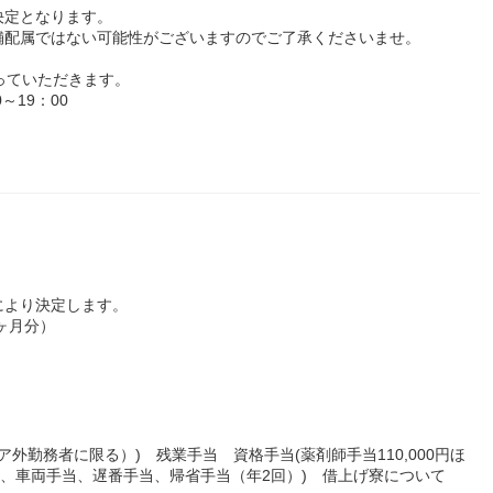
決定となります。
配属ではない可能性がございますのでご了承くださいませ。
っていただきます。
～19：00
により決定します。
7ヶ月分）
リア外勤務者に限る）) 残業手当 資格手当(薬剤師手当110,000円ほ
当、車両手当、遅番手当、帰省手当（年2回）) 借上げ寮について