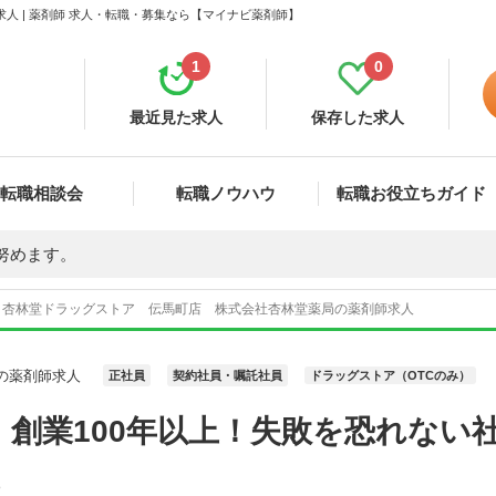
 | 薬剤師 求人・転職・募集なら【マイナビ薬剤師】
1
0
最近見た求人
保存した求人
転職相談会
転職ノウハウ
転職お役立ちガイド
努めます。
杏林堂ドラッグストア 伝馬町店 株式会社杏林堂薬局の薬剤師求人
の薬剤師求人
正社員
契約社員・嘱託社員
ドラッグストア（OTCのみ）
 創業100年以上！失敗を恐れない
。