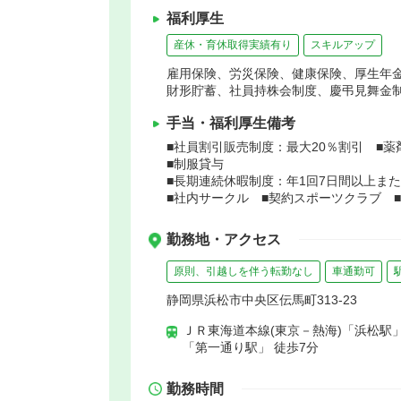
福利厚生
産休・育休取得実績有り
スキルアップ
雇用保険、労災保険、健康保険、厚生年
財形貯蓄、社員持株会制度、慶弔見舞金
手当・福利厚生備考
■社員割引販売制度：最大20％割引 ■
■制服貸与
■長期連続休暇制度：年1回7日間以上また
■社内サークル ■契約スポーツクラブ ■
勤務地・アクセス
原則、引越しを伴う転勤なし
車通勤可
静岡県浜松市中央区伝馬町313-23
ＪＲ東海道本線(東京－熱海)「浜松駅」
「第一通り駅」 徒歩7分
勤務時間