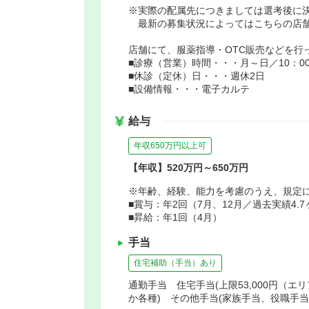
※実際の配属先につきましては選考後に
最新の募集状況によってはこちらの店舗
店舗にて、服薬指導・OTC販売などを行
■診療（営業）時間・・・月～日／10：00
■休診（定休）日・・・週休2日
■設備情報・・・電子カルテ
給与
年収650万円以上可
【年収】520万円～650万円
※年齢、経験、能力を考慮のうえ、規定
■賞与：年2回（7月、12月／過去実績4.
■昇給：年1回（4月）
手当
住宅補助（手当）あり
通勤手当 住宅手当(上限53,000円（エ
か各種) その他手当(家族手当、役職手