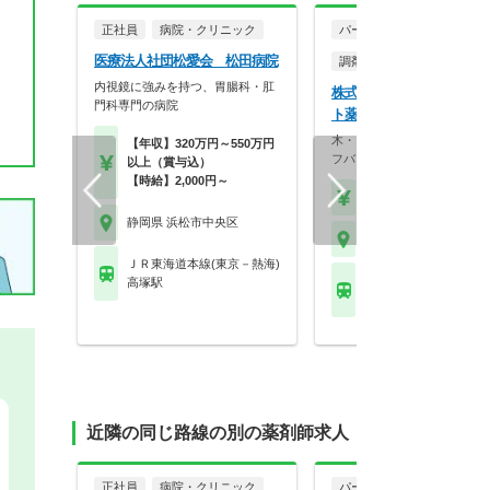
正社員
病院・クリニック
パート・アルバイト
医療法人社団松愛会 松田病院
調剤薬局
内視鏡に強みを持つ、胃腸科・肛
株式会社コンフィニティ 
門科専門の病院
ト薬局 三島町店
木・日・祝固定休み！ワーク
【年収】320万円～550万円
フバランスを重視しな…
以上（賞与込）
【時給】2,000円～
【時給】2,000円～
静岡県 浜松市中央区
静岡県 浜松市中央区
ＪＲ東海道本線(東京－熱海)
ＪＲ東海道本線(東京－
高塚駅
浜松駅
近隣の同じ路線の別の薬剤師求人
正社員
病院・クリニック
パート・アルバイト