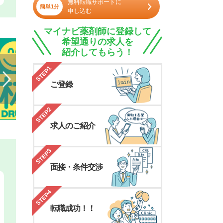
無料転職サポートに
簡単1分
申し込む
マイナビ薬剤師に登録して
希望通りの求人を
紹介してもらう！
STEP1
ご登録
STEP2
求人のご紹介
STEP3
面接・条件交渉
STEP4
転職成功！！