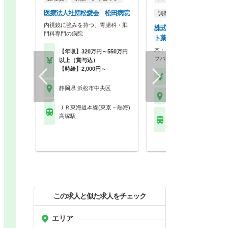
医療法人社団松愛会 松田病院
調剤薬局
内視鏡に強みを持つ、胃腸科・肛
株式会社コンフィニティ 
門科専門の病院
ト薬局 三島町店
木・日・祝固定休み！ワーク
【年収】320万円～550万円
フバランスを重視しな…
以上（賞与込）
【時給】2,000円～
【時給】2,000円～
静岡県 浜松市中央区
静岡県 浜松市中央区
ＪＲ東海道本線(東京－熱海)
ＪＲ東海道本線(東京－
高塚駅
浜松駅
この求人と似た求人をチェック
エリア