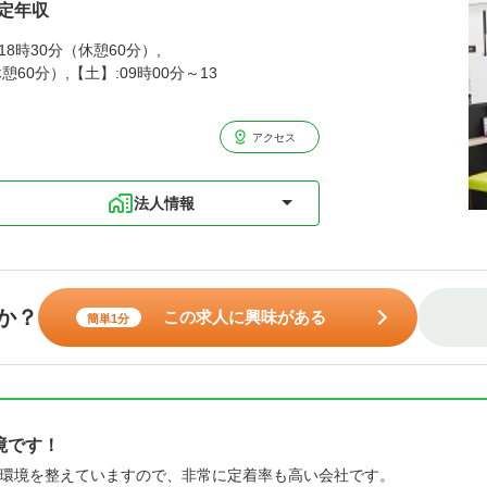
想定年収
8時30分（休憩60分）,
憩60分）,【土】:09時00分～13
アクセス
法人情報
か？
この求人に興味がある
簡単1分
境です！
環境を整えていますので、非常に定着率も高い会社です。