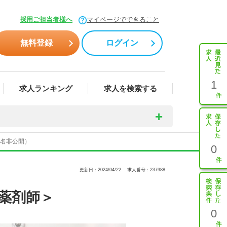
採用ご担当者様へ
マイページでできること
無料登録
ログイン
1
求人ランキング
求人を検索する
人名非公開）
0
更新日：2024/04/22
求人番号：237988
＜薬剤師＞
0