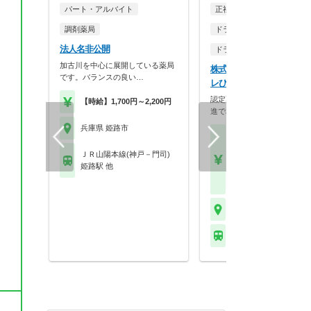
パート・アルバイト
正社員
調剤薬局
ドラッグストア（調剤併設
法人名非公開
ドラッグストア（OTCのみ
加古川を中心に展開している薬局
株式会社ププレひまわり 
です。バランスの良い…
レひまわり薬局 香寺店
認定薬剤師単位も社内取得！
【時給】1,700円～2,200円
進で相談しやすい環…
兵庫県 姫路市
【月収】35.5万円～44.
円給与は、経験・能力
ＪＲ山陽本線(神戸－門司)
績により変動がありま
姫路駅 他
【年収】450万円～60
程度
兵庫県 姫路市
ＪＲ播但線 香呂駅