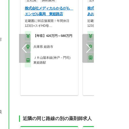
正社員
調剤薬局
正社員
調剤薬局
株式会社メディカルかるがも
株式会社メディカルかる
エンゼル薬局 東姫路店
あおぞら薬局
近畿圏に90店舗展開！年間休日
近畿圏に90店舗展開！年間休
123日×スギHD母…
123日×スギHD母…
【年収】420万円～580万円
【年収】420万円～58
方
兵庫県 姫路市
兵庫県 姫路市
ＪＲ山陽本線(神戸－門司)
山陽電鉄網干線 夢前川
東姫路駅
策
近隣の同じ路線の別の薬剤師求人