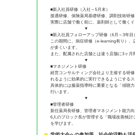
■新入社員研修（入社～5月末）
接遇研修、保険薬局基礎研修、調剤技術研修
実際に店舗で働く前に、薬剤師として働くイ
▼
■新入社員フォローアップ研修（6月～3年目
この期間に、病症研修（e-learning有
が多くいます。
また、配属された店舗とは違う店舗に3ヶ月
▼
■マネジメント研修
経営コンサルティング会社より主催する研修
れるように効果的に実行できるようにするス
具体的には服薬指導時に重要となる「傾聴力
行います。
▼
■管理者研修
新任薬局長研修、管理者マネジメント能力向
6人のブロック長が管理する「職場改善検討
を学びます。
学術大会への参加等、社会的活動も活