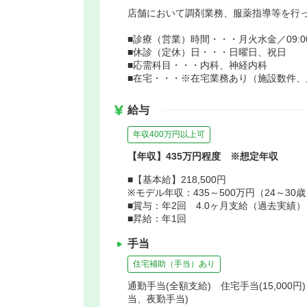
店舗において調剤業務、服薬指導等を行
■診療（営業）時間・・・月火水金／09:00～18
■休診（定休）日・・・日曜日、祝日
■応需科目・・・内科、神経内科
■在宅・・・※在宅業務あり（施設数件、
給与
年収400万円以上可
【年収】435万円程度 ※想定年収
■【基本給】218,500円
※モデル年収：435～500万円（24～30
■賞与：年2回 4.0ヶ月支給（過去実績）
■昇給：年1回
手当
住宅補助（手当）あり
通勤手当(全額支給) 住宅手当(15,000
当、夜勤手当)