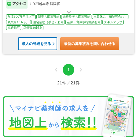
アクセス
ＪＲ羽越本線 鶴岡駅
年収600万円以上可
新卒も応募可能
未経験者も応募可能
土日休み（相談可含む）
残業月10ｈ以下
住宅補助（手当）あり
産休・育休取得実績有り
スキルアップ
車通勤可
店舗数30以上
求人の詳細を見る
最新の募集状況を問い合わせる
1
21件／21件