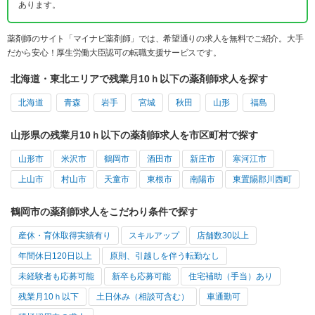
あります。
薬剤師のサイト「マイナビ薬剤師」では、希望通りの求人を無料でご紹介。大手
だから安心！厚生労働大臣認可の転職支援サービスです。
北海道・東北エリアで残業月10ｈ以下の薬剤師求人を探す
北海道
青森
岩手
宮城
秋田
山形
福島
山形県の残業月10ｈ以下の薬剤師求人を市区町村で探す
山形市
米沢市
鶴岡市
酒田市
新庄市
寒河江市
上山市
村山市
天童市
東根市
南陽市
東置賜郡川西町
鶴岡市の薬剤師求人をこだわり条件で探す
産休・育休取得実績有り
スキルアップ
店舗数30以上
年間休日120日以上
原則、引越しを伴う転勤なし
未経験者も応募可能
新卒も応募可能
住宅補助（手当）あり
残業月10ｈ以下
土日休み（相談可含む）
車通勤可