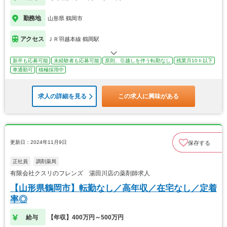
勤務地
山形県 鶴岡市
アクセス
ＪＲ羽越本線 鶴岡駅
新卒も応募可能
未経験者も応募可能
原則、引越しを伴う転勤なし
残業月10ｈ以下
車通勤可
積極採用中
求人の詳細を見る
この求人に興味がある
更新日：2024年11月9日
保存する
正社員
調剤薬局
有限会社クスリのフレンズ 湯田川店の薬剤師求人
【山形県鶴岡市】転勤なし／高年収／在宅なし／定着
率◎
給与
【年収】400万円～500万円