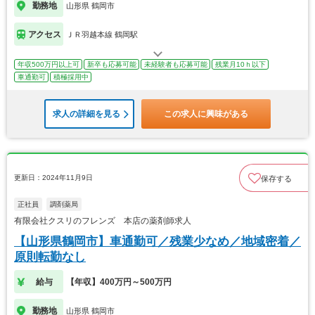
勤務地
山形県 鶴岡市
アクセス
ＪＲ羽越本線 鶴岡駅
年収500万円以上可
新卒も応募可能
未経験者も応募可能
残業月10ｈ以下
車通勤可
積極採用中
求人の詳細を見る
この求人に興味がある
更新日：2024年11月9日
保存する
正社員
調剤薬局
有限会社クスリのフレンズ 本店の薬剤師求人
【山形県鶴岡市】車通勤可／残業少なめ／地域密着／
原則転勤なし
給与
【年収】400万円～500万円
勤務地
山形県 鶴岡市