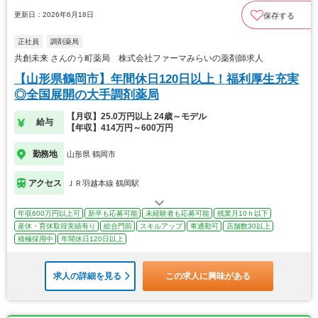
更新日：2026年6月18日
保存する
正社員
調剤薬局
共創未来 さんのう町薬局 株式会社ファーマみらいの薬剤師求人
【山形県鶴岡市】年間休日120日以上！福利厚生充実
◎全国展開の大手調剤薬局
【月収】25.0万円以上 24歳～モデル
給与
【年収】414万円～600万円
勤務地
山形県 鶴岡市
アクセス
ＪＲ羽越本線 鶴岡駅
年収600万円以上可
新卒も応募可能
未経験者も応募可能
残業月10ｈ以下
産休・育休取得実績有り
総合門前
スキルアップ
車通勤可
店舗数30以上
積極採用中
年間休日120日以上
求人の詳細を見る
この求人に興味がある