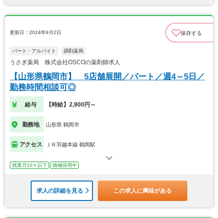
更新日：2024年9月2日
保存する
パート・アルバイト
調剤薬局
うさぎ薬局 株式会社OSCOの薬剤師求人
【山形県鶴岡市】 5店舗展開／パート／週4～5日／
勤務時間相談可◎
給与
【時給】2,900円～
勤務地
山形県 鶴岡市
アクセス
ＪＲ羽越本線 鶴岡駅
残業月10ｈ以下
積極採用中
求人の詳細を見る
この求人に興味がある