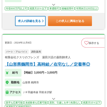
年収600万円以上可
残業月10ｈ以下
車通勤可
積極採用中
年間休日120日以上
求人の詳細を見る
この求人に興味がある
更新日：2024年11月9日
保存する
パート・アルバイト
調剤薬局
有限会社クスリのフレンズ 湯田川店の薬剤師求人
【山形県鶴岡市】高時給／在宅なし／定着率◎
給与
【時給】3,000円～3,000円
勤務地
山形県 鶴岡市
アクセス
ＪＲ羽越本線 羽前水沢駅
新卒も応募可能
未経験者も応募可能
原則、引越しを伴う転勤なし
残業月10ｈ以下
車通勤可
積極採用中