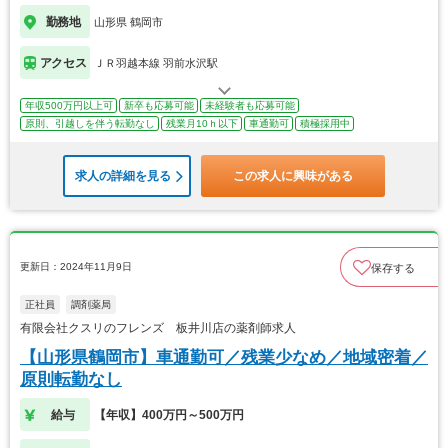
勤務地
山形県 鶴岡市
アクセス
ＪＲ羽越本線 羽前水沢駅
年収500万円以上可
新卒も応募可能
未経験者も応募可能
原則、引越しを伴う転勤なし
残業月10ｈ以下
車通勤可
積極採用中
求人の詳細を見る
この求人に興味がある
更新日：2024年11月9日
保存する
正社員
調剤薬局
有限会社クスリのフレンズ 板井川店の薬剤師求人
【山形県鶴岡市】車通勤可／残業少なめ／地域密着／
原則転勤なし
給与
【年収】400万円～500万円