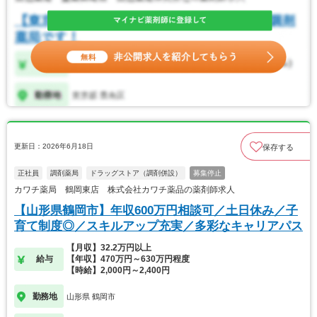
更新日：2026年6月18日
保存する
正社員
調剤薬局
ドラッグストア（調剤併設）
募集停止
カワチ薬局 鶴岡東店 株式会社カワチ薬品の薬剤師求人
【山形県鶴岡市】年収600万円相談可／土日休み／子
育て制度◎／スキルアップ充実／多彩なキャリアパス
【月収】32.2万円以上
給与
【年収】470万円～630万円程度
【時給】2,000円～2,400円
勤務地
山形県 鶴岡市