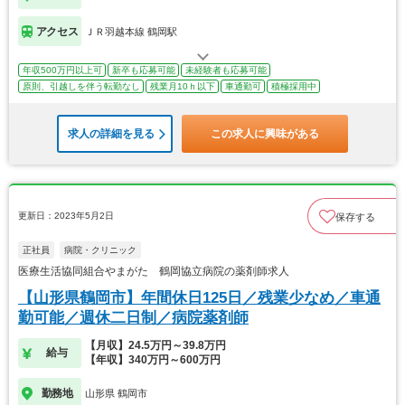
アクセス
ＪＲ羽越本線 鶴岡駅
年収500万円以上可
新卒も応募可能
未経験者も応募可能
原則、引越しを伴う転勤なし
残業月10ｈ以下
車通勤可
積極採用中
求人の詳細を見る
この求人に興味がある
更新日：2023年5月2日
保存する
正社員
病院・クリニック
医療生活協同組合やまがた 鶴岡協立病院の薬剤師求人
【山形県鶴岡市】年間休日125日／残業少なめ／車通
勤可能／週休二日制／病院薬剤師
【月収】24.5万円～39.8万円
給与
【年収】340万円～600万円
勤務地
山形県 鶴岡市