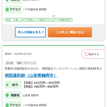
アクセス
ＪＲ羽越本線 鶴岡駅
原則、引越しを伴う転勤なし
残業月10ｈ以下
積極採用中
求人の詳細を見る
この求人に興味がある
更新日：2025年1月14日
保存する
正社員
病院・クリニック
医療生活協同組合やまがた 鶴岡協立リハビリテーション病院の薬剤師求人
病院薬剤師（山形県鶴岡市）
【月収】24.5万円～39.8万円
給与
【年収】340万円～600万円
勤務地
山形県 鶴岡市
アクセス
ＪＲ羽越本線 鶴岡駅