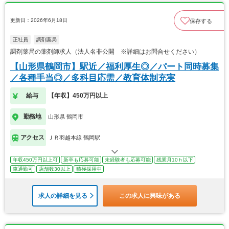
更新日：2026年6月18日
保存する
正社員
調剤薬局
調剤薬局の薬剤師求人（法人名非公開 ※詳細はお問合せください）
【山形県鶴岡市】駅近／福利厚生◎／パート同時募集
／各種手当◎／多科目応需／教育体制充実
給与
【年収】450万円以上
勤務地
山形県 鶴岡市
アクセス
ＪＲ羽越本線 鶴岡駅
年収450万円以上可
新卒も応募可能
未経験者も応募可能
残業月10ｈ以下
車通勤可
店舗数30以上
積極採用中
求人の詳細を見る
この求人に興味がある