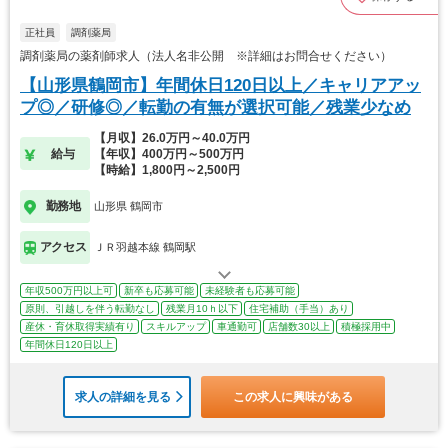
正社員
調剤薬局
調剤薬局の薬剤師求人（法人名非公開 ※詳細はお問合せください）
【山形県鶴岡市】年間休日120日以上／キャリアアッ
プ◎／研修◎／転勤の有無が選択可能／残業少なめ
【月収】26.0万円～40.0万円
給与
【年収】400万円～500万円
【時給】1,800円～2,500円
勤務地
山形県 鶴岡市
アクセス
ＪＲ羽越本線 鶴岡駅
年収500万円以上可
新卒も応募可能
未経験者も応募可能
原則、引越しを伴う転勤なし
残業月10ｈ以下
住宅補助（手当）あり
産休・育休取得実績有り
スキルアップ
車通勤可
店舗数30以上
積極採用中
年間休日120日以上
求人の詳細を見る
この求人に興味がある