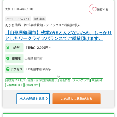
更新日：2024年5月30日
保存する
パート・アルバイト
調剤薬局
あかね薬局 株式会社愛知メディックスの薬剤師求人
【山形県鶴岡市】残業がほとんどないため、しっかり
としたワークライフバランスでご就業頂けます。
給与
【時給】2,000円～
勤務地
山形県 鶴岡市
アクセス
ＪＲ羽越本線 鶴岡駅
残業月10ｈ以下
産休・育休取得実績有り
総合門前
スキルアップ
車通勤可
店舗数30以上
積極採用中
求人の詳細を見る
この求人に興味がある