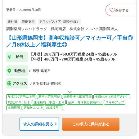
更新日：2026年6月18日
保存する
正社員
調剤薬局
ドラッグストア（調剤併設）
調剤薬局ツルハドラッグ 鶴岡南店 株式会社ツルハの薬剤師求人
【山形県鶴岡市】高年収相談可／マイカー可／手当◎
／月8休以上／福利厚生◎
【月収】28.0万円～60.0万円程度 24歳～45歳モデル
給与
【年収】480万円～700万円程度 24歳～45歳モデル
勤務地
山形県 鶴岡市
アクセス
ＪＲ羽越本線 鶴岡駅
年収700万円以上可
新卒も応募可能
未経験者も応募可能
土日休み（相談可含む）
残業月10ｈ以下
住宅補助（手当）あり
産休・育休取得実績有り
スキルアップ
車通勤可
店舗数30以上
積極採用中
求人の詳細を見る
この求人に興味がある