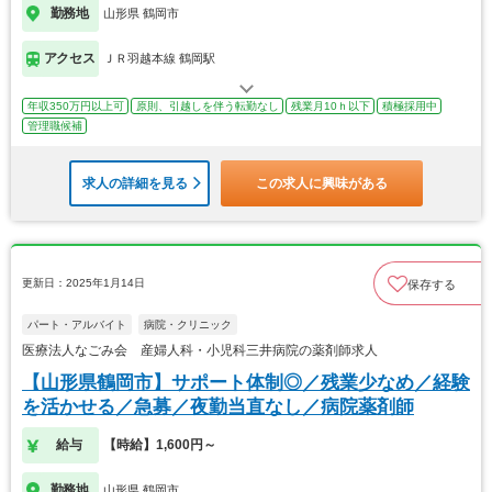
勤務地
山形県 鶴岡市
アクセス
ＪＲ羽越本線 鶴岡駅
年収350万円以上可
原則、引越しを伴う転勤なし
残業月10ｈ以下
積極採用中
管理職候補
求人の詳細を見る
この求人に興味がある
更新日：2025年1月14日
保存する
パート・アルバイト
病院・クリニック
医療法人なごみ会 産婦人科・小児科三井病院の薬剤師求人
【山形県鶴岡市】サポート体制◎／残業少なめ／経験
を活かせる／急募／夜勤当直なし／病院薬剤師
給与
【時給】1,600円～
勤務地
山形県 鶴岡市