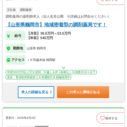
正社員
調剤薬局
調剤薬局の薬剤師求人（法人名非公開 ※詳細はお問合せください）
【山形県鶴岡市】地域密着型の調剤薬局です！
【月収】36.0万円～53.5万円
給与
【年収】540万円
勤務地
山形県 鶴岡市
アクセス
ＪＲ羽越本線 鶴岡駅
年収500万円以上可
原則、引越しを伴う転勤なし
残業月10ｈ以下
産休・育休取得実績有り
車通勤可
積極採用中
求人の詳細を見る
この求人に興味がある
更新日：2026年8月4日
保存する