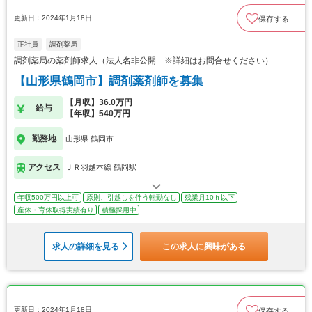
更新日：2024年1月18日
保存する
正社員
調剤薬局
調剤薬局の薬剤師求人（法人名非公開 ※詳細はお問合せください）
【山形県鶴岡市】調剤薬剤師を募集
【月収】36.0万円
給与
【年収】540万円
勤務地
山形県 鶴岡市
アクセス
ＪＲ羽越本線 鶴岡駅
年収500万円以上可
原則、引越しを伴う転勤なし
残業月10ｈ以下
産休・育休取得実績有り
積極採用中
求人の詳細を見る
この求人に興味がある
更新日：2024年1月18日
保存する