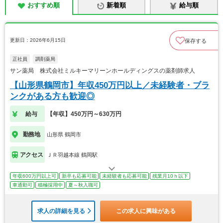
おすすめ順
新着順
給与順
更新日：2026年6月15日
保存する
正社員
調剤薬局
サン薬局 株式会社ミルキーマリーンホールディングスの薬剤師求人
【山形県鶴岡市】年収450万円以上／未経験者・ブラ
ンクがある方も歓迎◎
給与
【年収】450万円～630万円
勤務地
山形県 鶴岡市
アクセス
ＪＲ羽越本線 鶴岡駅
年収600万円以上可
新卒も応募可能
未経験者も応募可能
残業月10ｈ以下
車通勤可
積極採用中
夏～秋入職可
求人の詳細を見る
この求人に興味がある