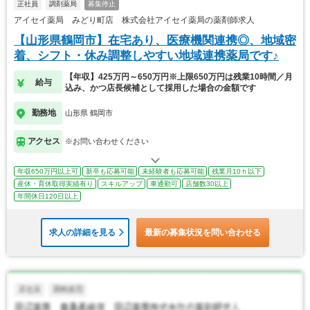
正社員
調剤薬局
募集停止
アイセイ薬局 みどり町店 株式会社アイセイ薬局の薬剤師求人
【山形県鶴岡市】在宅あり、医療機関連携◎、地域密
着、シフト・休み調整しやすい地域連携薬局です♪
【年収】425万円～650万円※上限650万円は残業10時間／月
給与
込み、かつ店長候補として採用した場合の金額です
勤務地
山形県 鶴岡市
アクセス
※お問い合わせください
年収650万円以上可
新卒も応募可能
未経験者も応募可能
残業月10ｈ以下
産休・育休取得実績有り
スキルアップ
車通勤可
店舗数30以上
年間休日120日以上
求人の詳細を見る
最新の募集状況を問い合わせる